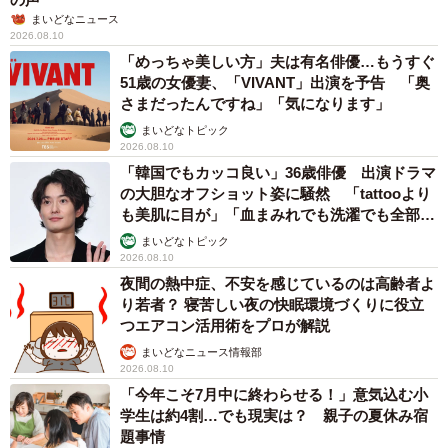
まいどなニュース
2026.08.10
すっかり家族の一員になった花子ちゃん。昼間はツンのこ
「めっちゃ美しい方」夫は有名俳優…もうすぐ
とが多いが、夜は必ず家族と一緒に寝るという。
51歳の女優妻、「VIVANT」出演を予告 「奥
さまだったんですね」「気になります」
まいどなトピック
2026.08.10
「韓国でもカッコ良い」36歳俳優 出演ドラマ
の大胆なオフショット姿に騒然 「tattooより
も美肌に目が」「血まみれでも洗濯でも全部か
っこいい」
まいどなトピック
2026.08.10
夜間の熱中症、不安を感じているのは高齢者よ
り若者？ 寝苦しい夜の快眠環境づくりに役立
つエアコン活用術をプロが解説
まいどなニュース情報部
2026.08.10
「今年こそ7月中に終わらせる！」意気込む小
学生は約4割…でも現実は？ 親子の夏休み宿
題事情