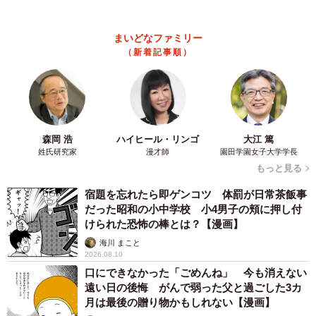
どんな顔でも可愛いってママが言うの
花子ちゃんはまだ生後1カ月に満たないくらいだった。最初
まいどなファミリー
（新着記事順）
はおびえていたのか小さい声でニャーと鳴き、あまり動か
なかった。しかし、2日目からはケースから飛び出して、家
の中を探検し始めた。本田さんは、保護猫を飼っている先
輩がいたのでアドバイスしてもらい、湯たんぽなど必要な
ものを準備して花子ちゃんを育てた。
森岡 浩
ハイヒール・リンゴ
大江 篤
姓氏研究家
漫才師
園田学園女子大学学長
もっと見る
まだまだ幼い花子ちゃん。戯れついて噛んでくることがあ
る。力加減が分からないようだ。どうしたら治るのか、試
宿題を忘れたら即ゲンコツ 体罰が日常茶飯事
だった昭和の小中学校 小4男子の頬に押し付
行錯誤を重ねているそうだ。
けられた恐怖の棒とは？【漫画】
海川 まこと
2026.08.10
口にできなかった「ごめんね」 今も消えない
遠い日の後悔 がんで弱った父と過ごした3カ
月は最後の贈り物かもしれない【漫画】