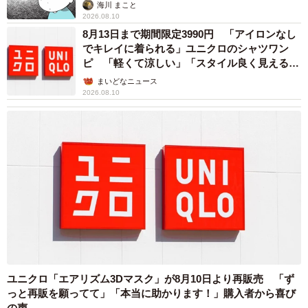
海川 まこと
2026.08.10
8月13日まで期間限定3990円 「アイロンなし
でキレイに着られる」ユニクロのシャツワン
ピ 「軽くて涼しい」「スタイル良く見える」
の声
まいどなニュース
2026.08.10
6/6
ユニクロ「エアリズム3Dマスク」が8月10日より再販売 「ず
っと再販を願ってて」「本当に助かります！」購入者から喜び
どう？今日は美人系に撮ってもらったんだけど
の声