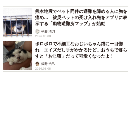
とトイレを購入してきて、これはうちの子にする気満々だ
熊本地震でペット同伴の避難を諦める人に胸を
なと思いました。そういう私も一日で情が湧いてしまっ
痛め… 被災ペットの受け入れ先をアプリに表
て、里親探しをするのをやめました」
示する「動物避難所マップ」が始動
平藤 清刀
2026.08.08
ボロボロで不細工なおじいちゃん猫に一目惚
れ エイズだし手がかかるけど…おうちで暮ら
すと「おじ猫」だって可愛くなったよ！
鶴野 浩己
2026.08.08