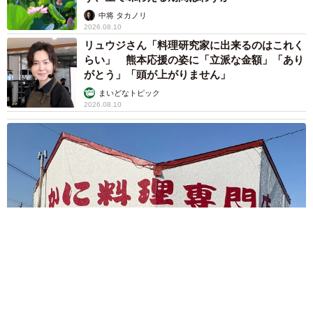
中将 タカノリ
2026.08.10
リュウジさん「料理研究家に出来るのはこれく
らい」 熊本応援の姿に「立派な金額」「あり
がとう」「頭が上がりません」
まいどなトピック
2026.08.10
ボロボロな外観のかに太郎 名物メニュ−500円の北海道の料理
店が営業再開 90歳初代店主が接客する日も