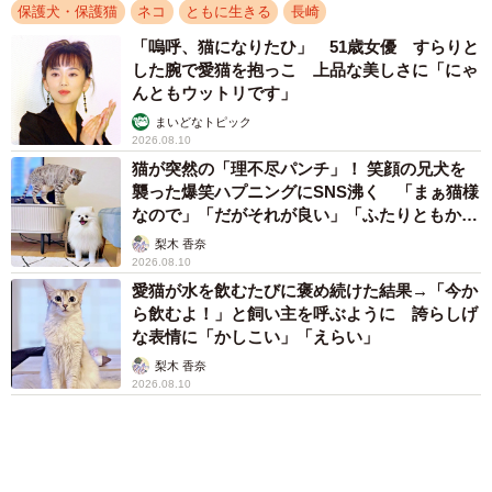
保護犬・保護猫
ネコ
ともに生きる
長崎
「嗚呼、猫になりたひ」 51歳女優 すらりと
した腕で愛猫を抱っこ 上品な美しさに「にゃ
んともウットリです」
まいどなトピック
2026.08.10
猫が突然の「理不尽パンチ」！ 笑顔の兄犬を
襲った爆笑ハプニングにSNS沸く 「まぁ猫様
なので」「だがそれが良い」「ふたりともかわ
いいね」
梨木 香奈
2026.08.10
愛猫が水を飲むたびに褒め続けた結果→「今か
3/6
ら飲むよ！」と飼い主を呼ぶように 誇らしげ
な表情に「かしこい」「えらい」
「えっへん！」と言っているよう
梨木 香奈
2026.08.10
本田さんは、何はともあれ花子ちゃんの命を救えたのでホ
ッとしたが、再びアレルギーを発症しないか心配だった。
「翌日には、あれほど反対していた夫が立派な猫用ケージ