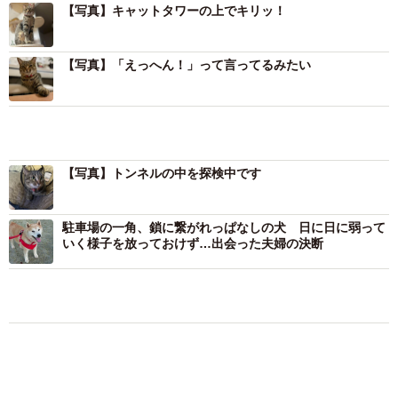
【写真】キャットタワーの上でキリッ！
いので、よくよく聞いてみると、捨て猫を連れて帰ってき
たことが分かった。
【写真】「えっへん！」って言ってるみたい
「私は昔実家で飼っていた猫の毛が原因で目のアレルギー
を発症したことがあり、もう猫は飼えないだろうと思って
いたので、最初はとても戸惑いました」
【写真】トンネルの中を探検中です
それだけではない。本田家は5人の子供がいる7人家族なの
で、安易に生き物を飼えない。夫も反対して「元いた場所
駐車場の一角、鎖に繋がれっぱなしの犬 日に日に弱って
に戻してきなさい」と言ったので、長男は花子ちゃんを拾
いく様子を放っておけず…出会った夫婦の決断
った公園に連れて行った。しかし、かわいそうだと思い、
なかなか花子ちゃんを置いてくることができず、今度は友
人の家に連れて行った。
「その子の家には先住猫がいたので飼えないということに
なり、うちに電話がかかってきたのです。親同士話し合っ