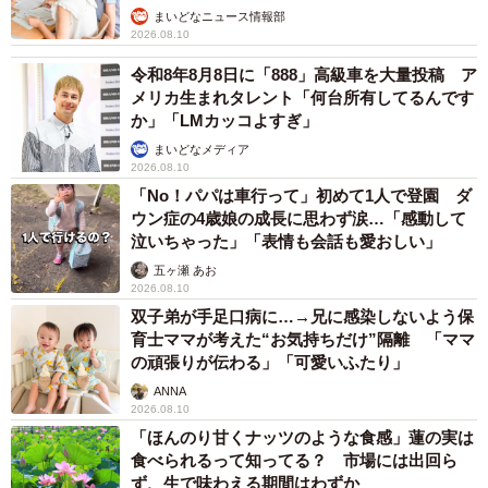
まいどなニュース情報部
2026.08.10
令和8年8月8日に「888」高級車を大量投稿 ア
メリカ生まれタレント「何台所有してるんです
か」「LMカッコよすぎ」
まいどなメディア
2026.08.10
「No！パパは車行って」初めて1人で登園 ダ
ウン症の4歳娘の成長に思わず涙…「感動して
泣いちゃった」「表情も会話も愛おしい」
五ヶ瀬 あお
2026.08.10
双子弟が手足口病に…→兄に感染しないよう保
育士ママが考えた“お気持ちだけ”隔離 「ママ
の頑張りが伝わる」「可愛いふたり」
ANNA
2026.08.10
「ほんのり甘くナッツのような食感」蓮の実は
食べられるって知ってる？ 市場には出回ら
ず、生で味わえる期間はわずか