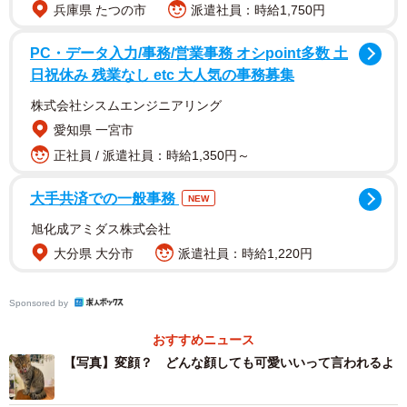
兵庫県 たつの市
派遣社員：時給1,750円
PC・データ入力/事務/営業事務 オシpoint多数 土
日祝休み 残業なし etc 大人気の事務募集
株式会社シスムエンジニアリング
愛知県 一宮市
正社員 / 派遣社員：時給1,350円～
大手共済での一般事務
NEW
花子ちゃん（1歳・メス）は、公園に段ボールに入れて捨て
られていた。長崎県に住む本田さんの長男が、公園で友人
旭化成アミダス株式会社
大分県 大分市
派遣社員：時給1,220円
とバレーボールの練習をしていた時に見つけたそうだ。箱
の中には３匹入っていて、一番人懐っこかった花子ちゃん
を長男が、後の２匹をたまたま犬の散歩をしていて通りか
Sponsored by
かった人が連れて帰ることになった。
おすすめニュース
【写真】変顔？ どんな顔しても可愛いいって言われるよ
本田さんが仕事から帰ってきたら、長男が「子猫を預かる
ことになった」と行った。話を聞いてみても辻褄が合わな