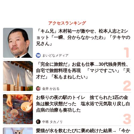
アクセスランキング
「キム兄」木村祐一が激やせ、松本人志と2シ
ョット「一瞬、分からなかったわ」「テキヤの
兄さん」
4/6
まいどなメディア
「完全に旅館だ」お盆も仕事…30代独身男性、
キュルン顔の花子ちゃん
自宅で旅館料理を再現 「マジですごい」「天
才だ」「私もまねしたい」
幸い本田さんのアレルギーは発症していない。
金井 かおる
昼間はツン、夜寝る時は家族と一緒
お祭りの夜の駅のトイレ 捨てられた1匹の金
魚は酸欠状態だった 塩水浴で元気取り戻し白
点病の治療も奏功した
中将 タカノリ
愛猫が水を飲むたびに褒め続けた結果→「今か