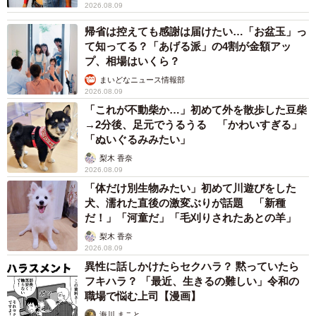
2026.08.09
帰省は控えても感謝は届けたい…「お盆玉」っ
て知ってる？「あげる派」の4割が金額アッ
プ、相場はいくら？
まいどなニュース情報部
2026.08.09
「これが不動柴か…」初めて外を散歩した豆柴
→2分後、足元でうるうる 「かわいすぎる」
「ぬいぐるみみたい」
梨木 香奈
2026.08.09
「体だけ別生物みたい」初めて川遊びをした
犬、濡れた直後の激変ぶりが話題 「新種
だ！」「河童だ」「毛刈りされたあとの羊」
梨木 香奈
2026.08.09
異性に話しかけたらセクハラ？ 黙っていたら
フキハラ？ 「最近、生きるの難しい」令和の
職場で悩む上司【漫画】
海川 まこと