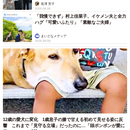
説】
長澤 芳子
2026.08.08
「我慢できず」村上佳菜子、イケメン夫と全力
ハグ「可愛いふたり」「素敵なご夫婦」
まいどなメディア
2026.08.08
12歳の愛犬に変化 1歳息子の膝で甘える初めて見せる姿に反
響 これまで「見守る立場」だったのに…「頭ポンポンが愛に