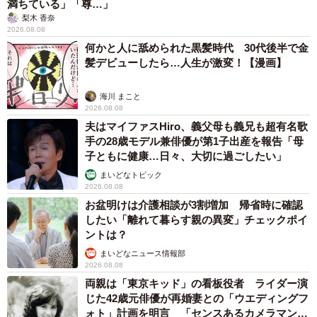
満ちている」「尊…」
梨木 香奈
2026.08.08
何かと人に舐められた黒髪時代 30代後半で金
髪デビューしたら…人生が激変！【漫画】
海川 まこと
2026.08.08
夫はマイファスHiro、義父母も義兄も超有名歌
手の28歳モデル兼俳優が第1子出産を報告「母
子ともに健康…日々、大切に過ごしたい」
まいどなトピック
2026.08.08
お盆明けは介護相談が3割増加 帰省時に確認
したい「離れて暮らす親の異変」チェックポイ
ントは？
まいどなニュース情報部
2026.08.08
両親は「東京キッド」の看板役者 ライダー演
じた42歳元俳優が再婚妻との「ウエディングフ
ォト」計画を明言 「センスあるカメラマン求