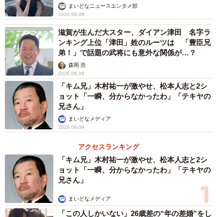
まいどなニュースエンタメ部
2026.08.09
滋賀が生んだ大スター、ダイアン津田 名字ラ
ンキング上位「津田」姓のルーツは 「豊臣兄
弟！」で話題の武将にも意外な関係が…？
森岡 浩
2026.08.09
「キム兄」木村祐一が激やせ、松本人志と2シ
ョット「一瞬、分からなかったわ」「テキヤの
兄さん」
まいどなメディア
2026.08.09
アクセスランキング
「キム兄」木村祐一が激やせ、松本人志と2シ
ョット「一瞬、分からなかったわ」「テキヤの
兄さん」
まいどなメディア
「この人しかいない」26歳差の“年の差婚”をし