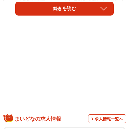
く森川葵さんや三浦透子さん、小関裕太さん、岡山天音さ
続きを読む
んらと共に出演者の1人として登壇。またグラビアアイドル
の菊地姫奈さんらが躍進した「ミスマガジン2020」では、
ベスト16に選ばれています。昨年夏には、雑誌「フライデ
ー」のグラビアに4年ぶりに登場。ファンを喜ばせました。
このほど公開した「応援してくれるみんなへ」から始まる
手書きの引退メッセージでは、「所属事務所を退所し、芸
能活動にも区切りをつけることにしました」と報告。「い
っぱい悩んで自分なりの答えを出した結果です」と綴りま
した。
まいどなの求人情報
求人情報一覧へ