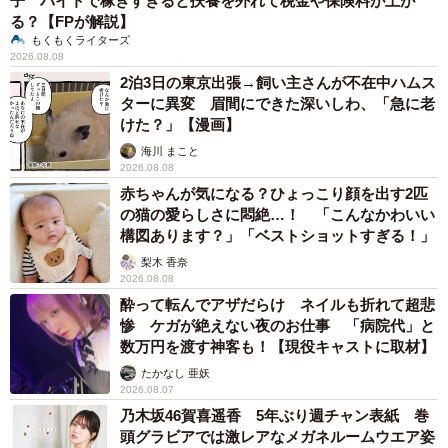
子 バイトで稼ぎすぎると扶養を外れて税金や保険料が上が
る？【FPが解説】
もくもくライターズ
2026.08.08
2泊3日の東京出張→飼い主さんが不在中ハムス
ターに異変 眉間にできた深いしわ、「急に老
けた？」【漫画】
海川 まこと
2026.08.08
赤ちゃんが気になる？ひょっこり顔を出す2匹
の猫の愛らしさに悶絶…！ 「こんなかわいい
構図あります？」「ベストショットすぎる！」
梨木 香奈
2026.08.08
酔って転んでアザだらけ ネイルも折れて超悲
惨 ケガが絶えない夜のお仕事 「病院代」と
数万円を渡す神客も！【現役キャストに取材】
たかなし 亜妖
2026.08.07
乃木坂46賀喜遥香 5年ぶり週チャン表紙 巻
頭グラビアでは激レアなメガネルームウエア姿