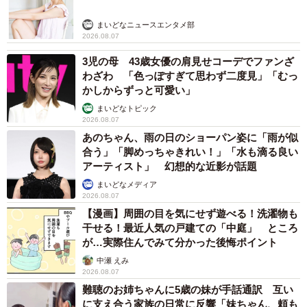
まいどなニュースエンタメ部
2026.08.07
3児の母 43歳女優の肩見せコーデでファンざ
わざわ 「色っぽすぎて思わず二度見」「むっ
かしからずっと可愛い」
まいどなトピック
2026.08.07
あのちゃん、雨の日のショーパン姿に「雨が似
合う」「脚めっちゃきれい！」「水も滴る良い
アーティスト」 幻想的な近影が話題
まいどなメディア
2026.08.07
【漫画】周囲の目を気にせず遊べる！洗濯物も
干せる！最近人気の戸建ての「中庭」 ところ
が…実際住んでみて分かった後悔ポイント
中瀬 えみ
2026.08.07
難聴のお姉ちゃんに5歳の妹が手話通訳 互い
に支え合う家族の日常に反響「妹ちゃん、頼も