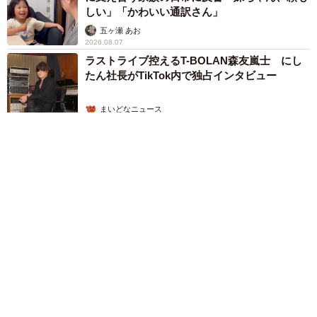
しい」「かわいい通訳さん」
五ヶ瀬 あお
2026.08.07
ラストライブ控えるT-BOLAN森友嵐士 にし
たん社長がTikTok内で独占インタビュー
まいどなニュース
2026.08.07
「男の子のママっぽいよね」ってどういう意味？ 女系家族で