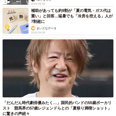
2026.08.09
補助があっても約9割が「夏の電気・ガス代は
重い」と回答…猛暑でも「冷房を控える」人が
7割超に
まいどなデータ
2026.08.08
「だんだん時代劇俳優みたく…」国民的バンドの55歳ボーカリ
スト 競馬界の57歳レジェンドらとの「夏祭り満喫ショット」
に驚きの声続々