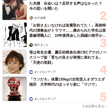
た夫婦 出会いは？反対する声はなかった？
今の思いを聞いた
古川 諭香
「お前さえいなければ金賞取れてた！」高校時
代の演奏会がトラウマ……責められた学生は楽
器修理職人に 10年後再会した因縁の相手から
思わぬ申し出【漫画】
海川 まこと
母は有名女優、慶応幼稚舎出身CBCアナのノー
スリーブ姿「育ちの良さが表情に表れてる」
「天使の笑顔」
まいどなメディア
「ウソだろ」体重130kgの女性芸人オダウエダ
植田 大学時代のほっそり姿に「マジで」
まいどなメディア
６位以降を見る