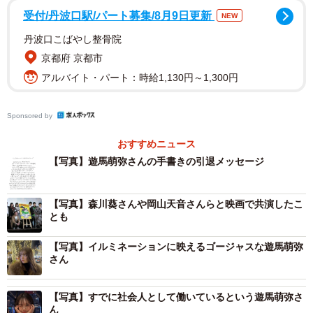
しました。
受付/丹波口駅/パート募集/8月9日更新
NEW
丹波口こばやし整骨院
Xアカウントは3月末で削除する意向ですが、Instagramにつ
京都府 京都市
いては「のんびりとこのまま続ける予定なので、今まで通
アルバイト・パート：時給1,130円～1,300円
りだしさみしくないね！！（笑）」と継続を発表。「どこ
かで見かけたら声かけて」「おともだちになろう！！」
Sponsored by
「今まで本当にありがとう。大好きです」とファンへの溢
れるほどの愛を、心を込めて記しました。
おすすめニュース
【写真】遊馬萌弥さんの手書きの引退メッセージ
投稿には「めやほんとにおつかれさま！」「私もすごく幸
せだよたくさんありがとう！」「めやとお友達になれるよ
【写真】森川葵さんや岡山天音さんらと映画で共演したこ
うに東京探索するね」「一緒に頑張ろうね〜！」「何をし
とも
ていてもめやちゃんを応援しているからね」など、温かい
【写真】イルミネーションに映えるゴージャスな遊馬萌弥
コメントが相次いでいます。
さん
【写真】すでに社会人として働いているという遊馬萌弥さ
ん