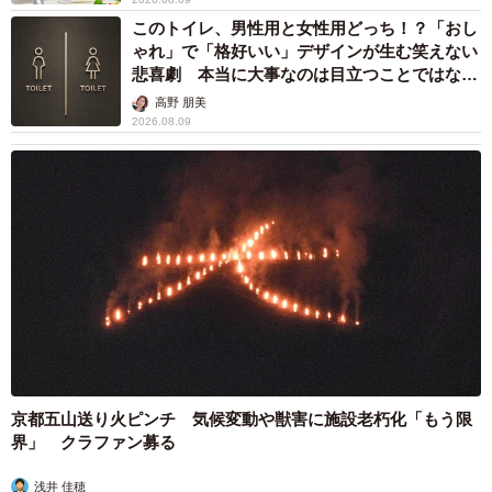
このトイレ、男性用と女性用どっち！？「おし
ゃれ」で「格好いい」デザインが生む笑えない
悲喜劇 本当に大事なのは目立つことではな
く…
高野 朋美
2026.08.09
京都五山送り火ピンチ 気候変動や獣害に施設老朽化「もう限
界」 クラファン募る
浅井 佳穂