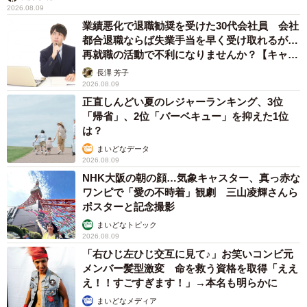
2026.08.09
業績悪化で退職勧奨を受けた30代会社員 会社
都合退職ならば失業手当を早く受け取れるが…
再就職の活動で不利になりませんか？【キャリ
アカウンセラーが解説】
長澤 芳子
2026.08.09
正直しんどい夏のレジャーランキング、3位
「帰省」、2位「バーベキュー」を抑えた1位
は？
まいどなデータ
2026.08.09
NHK大阪の朝の顔…気象キャスター、真っ赤な
ワンピで「愛の不時着」観劇 三山凌輝さんら
ポスターと記念撮影
まいどなトピック
2026.08.09
「右ひじ左ひじ交互に見て♪」お笑いコンビ元
メンバー髪型激変 命を救う資格を取得「ええ
え！！すごすぎます！」→本名も明らかに
まいどなメディア