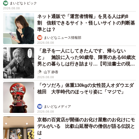
まいどなトピック
2026.08.08
ネット通販で「運営者情報」を見る人は約8
割 信頼できるサイト・怪しいサイトの判断基
準とは？
まいどなニュース情報部
2026.08.08
「息子を一人にしてきたんです、帰らない
と」 施設に入った90歳母、障害のある60歳次
男との暮らしは行き詰まり…【司法書士の現場
から】
山下 静香
2026.08.08
「ウソだろ」体重130kgの女性芸人オダウエダ
植田 大学時代のほっそり姿に「マジで」
まいどなメディア
2026.08.08
京都の百貨店が開催のお化け屋敷のお化けにモ
デルがいる 比叡山延暦寺の僧侶が語る伝説と
は