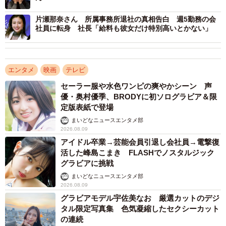
片瀬那奈さん 所属事務所退社の真相告白 週5勤務の会
社員に転身 社長「給料も彼女だけ特別高いとかない」
エンタメ
映画
テレビ
セーラー服や水色ワンピの爽やかシーン 声
優・奥村優季、BRODYに初ソログラビア＆限
定版表紙で登場
まいどなニュースエンタメ部
2026.08.09
アイドル卒業→芸能会員引退し会社員→電撃復
活した峰島こまき FLASHでノスタルジック
グラビアに挑戦
まいどなニュースエンタメ部
2026.08.09
グラビアモデル宇佐美なお 厳選カットのデジ
タル限定写真集 色気凝縮したセクシーカット
の連続