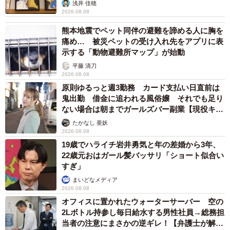
浅井 佳穂
2026.08.08
熊本地震でペット同伴の避難を諦める人に胸を
痛め… 被災ペットの受け入れ先をアプリに表
示する「動物避難所マップ」が始動
平藤 清刀
2026.08.08
原則ゆるっと週3勤務 カード支払い日直前は
鬼出勤 借金に追われる風俗嬢 それでも足り
ない場合は朝までガールズバー副業【現役キャ
ストに取材】
たかなし 亜妖
2026.08.08
19歳でハライチ岩井勇気と年の差婚から3年、
22歳元おはガール髪バッサリ「ショート似合い
すぎ」
まいどなメディア
2026.08.08
オフィスに置かれたウォーターサーバー 空の
2Lボトル持参し毎日給水する男性社員→総務担
当者の注意にまさかの逆ギレ！【弁護士が解