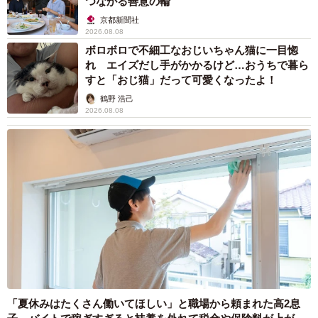
つながる善意の輪
京都新聞社
2026.08.08
ボロボロで不細工なおじいちゃん猫に一目惚
れ エイズだし手がかかるけど…おうちで暮ら
すと「おじ猫」だって可愛くなったよ！
鶴野 浩己
2026.08.08
「夏休みはたくさん働いてほしい」と職場から頼まれた高2息