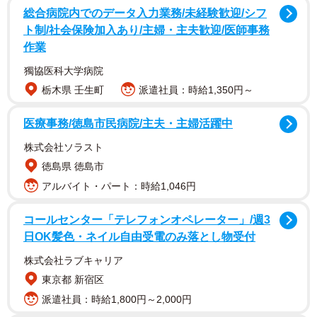
総合病院内でのデータ入力業務/未経験歓迎/シフ
ト制/社会保険加入あり/主婦・主夫歓迎/医師事務
作業
獨協医科大学病院
栃木県 壬生町
派遣社員：時給1,350円～
医療事務/徳島市民病院/主夫・主婦活躍中
「今は初めての社会人として毎日働いています」と明か
し、「とってもステキな所に就職できて、苦手な早起きに
株式会社ソラスト
も少し慣れ、楽しく元気に働いてるよ」と充実した毎日を
徳島県 徳島市
送っていることを窺わせました。
アルバイト・パート：時給1,046円
コールセンター「テレフォンオペレーター」/週3
13年続けてきたという芸能生活。「区切りをつけること
日OK髪色・ネイル自由受電のみ落とし物受付
は、簡単ではなかったし、みんなに最後も会える機会がつ
株式会社ラブキャリア
くれなかったことだけ心残りで、ごめんねの気持ちが大き
東京都 新宿区
いです」としつつも、「みんなのことは、ずぅーっと忘れ
派遣社員：時給1,800円～2,000円
ないし本当に大好きでありがとうがいっぱいです」と感謝