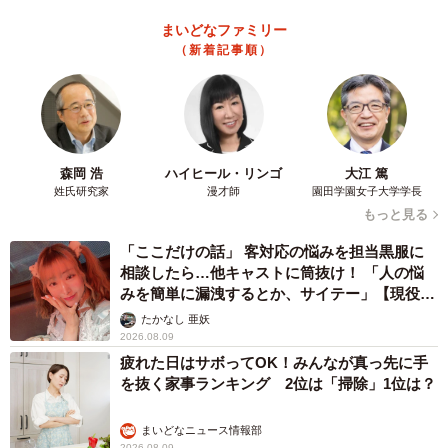
まいどなファミリー
（新着記事順）
森岡 浩
ハイヒール・リンゴ
大江 篤
姓氏研究家
漫才師
園田学園女子大学学長
もっと見る
「ここだけの話」 客対応の悩みを担当黒服に
相談したら…他キャストに筒抜け！ 「人の悩
みを簡単に漏洩するとか、サイテー」【現役キ
ャストに取材】
たかなし 亜妖
2026.08.09
疲れた日はサボってOK！みんなが真っ先に手
を抜く家事ランキング 2位は「掃除」1位は？
まいどなニュース情報部
2026.08.09