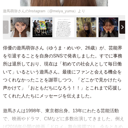
遊馬萌弥さんのInstagram（@meiya_yuma）より
俳優の遊馬萌弥さん（ゆうま・めいや、26歳）が、芸能界
を引退することを自身のSNSで発表しました。すでに事務
所は退所しており、現在は「初めての社会人として毎日働
いて」いるという遊馬さん。最後にファンと会える機会を
つくれなかったことを謝罪しつつ、「どこかで見かけたら
声かけて」「おともだちになろう！！」とこれまで応援し
てくれた人たちにメッセージを伝えました。
遊馬さんは1998年、東京都出身。13年にわたる芸能活動
で、映画やドラマ、CMなどに多数出演してきました。例え
ば2016年公開の映画「ドロメ」舞台挨拶では、今をときめ