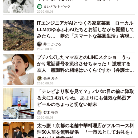
む」
まいどなトピック
2026.08.08
ITエンジニアがAIとつくる家庭菜園 ローカル
LLMのゆるふわAIたちとお話しながら開墾して
みたら… 夢の「スマートな菜園生活」実現な
るか
井二 かける
2026.08.08
プチバズしたママ友とのLINEスクショ うっ
かり電話番号を流出させちゃった！ 激怒する
友人 慰謝料の相場はいくらですか【弁護士が
解説】
長澤 芳子
2026.08.08
「テレビより私を見て？」パパの目の前に陣取
る犬に1.4万いいね あまりにも健気な熱烈ア
ピールのちょっと切ない結末
梨木 香奈
2026.08.08
太っ腹！京都の老舗中華料理店がフルコース料
理50人前を無料提供 「一市民としてお礼を」