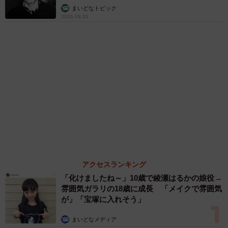
高卒者は経験が限られがちで、大卒者と比べるとスキルや
まいどなトピック
経験の証明が難しいとされています。
2026.08.05
中途採用では即戦力が求められるため、スキルや経験が一
つの基準になります。大卒者の場合、学業やサークル活
動、アルバイト、インターンなど、在学中にさまざまな経
験を積むケースが一般的です。特に近年は専門的な知識や
スキルが求められる仕事が多く、豊富な経験が採用にプラ
スの要素となります。
一方、高卒者は環境的にも実績やスキルが少ないと見なさ
れやすく、不利な立場に置かれやすいと言えます。ただ
アクセスランキング
し、前職で十分なスキルや経験を積んでいれば、採用され
「化けましたね～」10歳で綾瀬はるかの娘役→
る可能性もあります。
雰囲気ガラリの18歳に成長 「メイクで雰囲気
が」「宝塚に入れそう」
高卒の転職を成功させるポイント
まいどなメディア