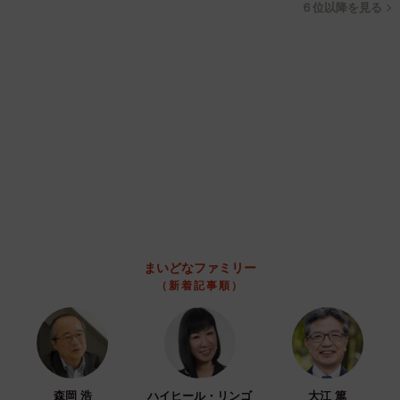
＜自己分析を行いキャリアプランを明確にする＞
６位以降を見る
理想に近い転職を実現するためには、自己分析を通じて自
分の向き・不向き、仕事において重視したい点などを把握
することが大切です。
自己分析とは自分自身を深く掘り下げ、強みや弱み、価値
観、興味関心などを客観的に分析する作業です。
自己分析をすることで、どのような仕事がしたいのかが見
えやすくなります。転職の軸が明確になり、効率的に転職
まいどなファミリー
活動を進められるでしょう。
（新着記事順）
さらに、キャリアプランを明確にしておくと、転職後のミ
スマッチを低減できます。なお、キャリアプランを作成す
るメリットや手順などは、こちらの記事でご確認くださ
い。
森岡 浩
ハイヒール・リンゴ
大江 篤