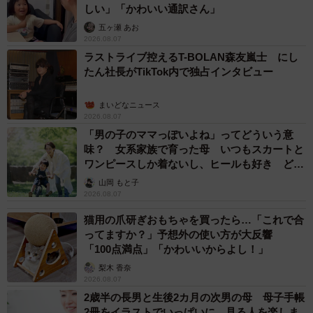
力を把握することが大切です。企業が重視する要素に合わ
しい」「かわいい通訳さん」
せて自分を的確にアピールすることで、採用される可能性
五ヶ瀬 あお
2026.08.07
を大幅に高められます。
ラストライブ控えるT-BOLAN森友嵐士 にし
たん社長がTikTok内で独占インタビュー
厚生労働省の「
若年者の就職能力に関する実態調査結果
」
によると、企業は高卒者を採用する際に次のような能力を
まいどなニュース
2026.08.07
重視していることがわかっています。
「男の子のママっぽいよね」ってどういう意
味？ 女系家族で育った母 いつもスカートと
・コミュニケーション能力
ワンピースしか着ないし、ヒールも好き どの
・基礎学力
へんが…
山岡 もと子
2026.08.07
・責任感
・積極性・外交性
猫用の爪研ぎおもちゃを買ったら…「これで合
ってますか？」予想外の使い方が大反響
・ビジネスマナー
「100点満点」「かわいいからよし！」
梨木 香奈
同僚や上司と円滑に仕事を進めていくためには、コミュニ
2026.08.07
ケーション能力が欠かせません。与えられた仕事を最後ま
2歳半の長男と生後2カ月の次男の母 母子手帳
でやり遂げる責任感も、企業が重視するポイントの一つで
2冊をイラストでいっぱいに 見る人を楽しま