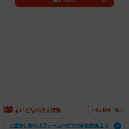
そのため、高卒での転職を検討しているものの、ハードル
が高いのではないかと不安を抱えている方もいるのではな
いでしょうか。
本記事では、高卒転職の現状や転職を成功させるポイント
などを解説します。
まいどなの求人情報
求人情報一覧へ
三重県伊勢市/大手メーカー内での事務業務/土日