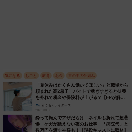
「高卒可」の求人が少ないことです。転職市場が拡大する
なかでも求人の母数が少ないため、結果的に高卒での転職
が難しくなっています。
また、現代は多様性が尊重される社会になりつつあるもの
の、未だ多くの企業では学歴を重視する傾向があります。
同じ求人に複数の応募者が集まった場合、大卒者を優先し
て採用するケースも少なくありません。
これは、「学歴フィルター」と呼ばれ、応募者の学歴を基
気になる
しごと
教育
お金
世の中の仕組み
準に選考を行うことを指します。学歴フィルターが残る企
「夏休みはたくさん働いてほしい」と職場から
業に応募すると、高卒者が選考で不利になり、書類選考を
頼まれた高2息子 バイトで稼ぎすぎると扶養
を外れて税金や保険料が上がる？【FPが解
通過できないことが多くなります。
説】
もくもくライターズ
2026.08.08
＜離職の可能性が高いと判断されやすいため＞
酔って転んでアザだらけ ネイルも折れて超悲
惨 ケガが絶えない夜のお仕事 「病院代」と
厚生労働省の「新規学卒就職者の離職状況(令和32年3月卒
数万円を渡す神客も！【現役キャストに取材】