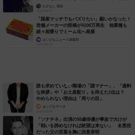
業者)を公表します」によると、新規学卒就職者のうち、3
たかなし 亜妖
2026.08.07
年以内の離職率は高卒が38.4％、大卒が34.9％だったこと
「国産マッチでもバズりたい」願いかなった！
がわかっています。
老舗メーカーの投稿が4100万再生 他業種も
※出典元：厚生労働省「
新規学卒就職者の離職状況(令和3
続々相乗りでミーム化へ発展
年3月卒業者)を公表します
」
まいどなニュース調査部
2026.08.07
高卒の離職率は前年比で1.4ポイント増加しており、企業か
ら離職する可能性が高いと判断されやすいと言えます。
企業はより長く働いてくれる人材を求めています。離職者
誰も求めていない職場の「謎マナー」、「過剰
が増えると人手不足がさらに深刻化し、企業運営に支障を
な挨拶」や「お土産配り」を抑えた1位は？
来しかねません。そのため、企業は離職のリスクを避けよ
やめられない理由は「周りの目」
うと、採用で高卒者を敬遠することがあります。
まいどなデータ
2026.08.06
「ソナチネ」出演の55歳俳優が事故で大けが
＜スキルや経験の証明が難しい＞
「戦いを諦めなければ絶望は来ない」 名悪役
だった父の言葉を胸に決意表明