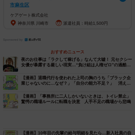
ルが高いと言われています。日本の多くの企業が未だに学
市麻生区
歴を重視する傾向があるためです。「大卒以上」と求人の
ケアゲート株式会社
応募要件に記載している企業も少なくありません。
神奈川県 川崎市
派遣社員：時給1,500円
しかし、近年は「学歴不問」や「未経験者歓迎」といった
Sponsored by
求人やコミュニケーション能力や責任感を重視する企業が
増えています。これは、少子高齢化による深刻な人手不足
おすすめニュース
が影響しているからです。実際に、人手不足で倒産する企
夜のお仕事は「ラクして稼げる」なんて大嘘！ 元セクシー
女優が暴露する厳しい現実…“負け組は人権ゼロ”の過酷な
業が増えており、応募者の受け入れを広げる動きが加速し
実態
ています。
【漫画】退職代行を使われた上司の胸のうち「ブラック企
業じゃないのに…なぜ？」「自分の能力不足？」 消えな
い消せない“罪悪感”
そのため、ポイントをおさえた転職活動を行えば、高卒で
【漫画】「事務所に二人しかいないときは、トイレ禁止」
も転職を成功できる可能性は十分にあります。
驚愕の職場ルールに転職を決意 人手不足の職場から悲鳴
高卒の転職が厳しいと言われる理由
【漫画】10年目の先輩の給与明細を見たら…新入社員の自