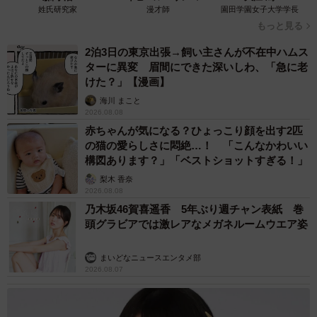
姓氏研究家
漫才師
園田学園女子大学学長
もっと見る
キャリアプランとは？作成するメリットや手順などを総ま
とめ
2泊3日の東京出張→飼い主さんが不在中ハムス
ターに異変 眉間にできた深いしわ、「急に老
けた？」【漫画】
＜業界・企業研究を行う＞
海川 まこと
2026.08.08
業界・企業研究を徹底し、業界の将来性や企業のビジョン
赤ちゃんが気になる？ひょっこり顔を出す2匹
を把握することも重要です。自分のキャリアプランを実現
の猫の愛らしさに悶絶…！ 「こんなかわいい
構図あります？」「ベストショットすぎる！」
できる企業を見極められ、転職後のミスマッチを防げま
梨木 香奈
す。
2026.08.08
乃木坂46賀喜遥香 5年ぶり週チャン表紙 巻
また、ミスマッチが起こると仕事へのモチベーションが低
頭グラビアでは激レアなメガネルームウエア姿
下し、早期離職につながりかねません。それを防ぐために
まいどなニュースエンタメ部
も、業界・企業研究を行いましょう。
2026.08.07
業界や企業の情報は、ホームページや口コミサイト、就職