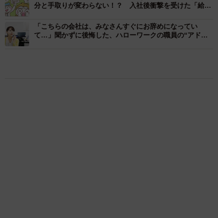
分と手取りが変わらない！？ 入社後衝撃を受けた「給
与・手当」の現実あるある
「こちらの会社は、みなさんすぐにお辞めになってい
て…」聞かずに後悔した、ハローワークの職員の“アドバ
イス”
3/7
高卒の転職が厳しいと言われる理由を詳しく見ていきまし
ょう。
＜「高卒可」の求人が少ないため＞
高卒での転職が難しいと言われる理由の一つは、そもそも