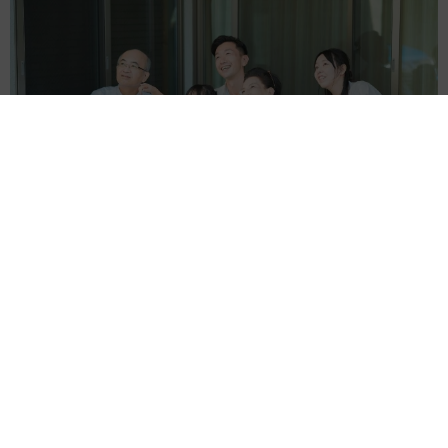
中途採用では即戦力が求められる傾向にあります。高卒者
が転職を成功させるには、資格取得やスキルアップを目指
す方法が効果的です。
資格取得やスキルアップは、応募時のアピール材料にもな
ります。経理職への転職を希望するなら簿記、エンジニア
ならITパスポート、不動産業界なら宅地建物取引主任者な
【お盆の帰省】既婚女性の半数以上が「日常より疲れる」 気
ど、業界や職種に合わせて採用に有利になる資格の取得を
遣いや準備で深まる夫婦の温度感ギャップ鮮明に
目指しましょう。
まいどなニュース情報部
2026.08.07
＜高卒向けの転職サービスを活用する＞
父は「エミー賞」主演男優賞の真田広之 31歳
イケメン俳優が長髪ヒゲのワイルド近影「ガチ
転職市場が活性化しているなか、求職者の転職活動をサポ
ヒロさんそっくり」「新たな一面もステキ」
ートする多様な転職サービスが登場しています。
まいどなトピック
2026.08.07
退職金を運用に回せる人は何が違う？ 「退職
高卒での転職を成功させるためには、高卒を対象とした転