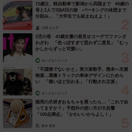
72歳父、軽自動車で新潟から四国まで 65歳の
母と2人で3泊4日の旅 パーキングの休憩まで
分刻み… 「大学生でも組まねえよ！」
山岡 もと子
3児の母 43歳女優の肩見せコーデでファンざ
わざわ 「色っぽすぎて思わず二度見」「むっ
かしからずっと可愛い」
まいどなトピック
「不謹慎でないかと」実力派歌手、熊本へ支援
物資…運搬トラックの車体デザインにためら
4/7
い 「痛いほど伝わる」「行動され立派」
まいどなトピック
高卒者の場合、スキルの証明が難しいため、転職に不安を
猫用の爪研ぎおもちゃを買ったら…「これで合
感じる方もいるでしょう。高卒での転職を成功させるため
ってますか？」予想外の使い方が大反響
には、いくつかのポイントをおさえておく必要がありま
「100点満点」「かわいいからよし！」
す。
梨木 香奈