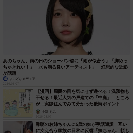
四季報などから得ることが可能です。また、多種多様な企
業が集結する転職イベントに参加し、担当者に直接質問し
て情報を集める方法もあります。
Ｒｅ就活では、合同企業セミナー型「転職博」や、Webセ
ミナー型「Ｒｅ就活TV」などさまざまな転職イベントを開
催しています。開催スケジュールはこちらからご確認くだ
さい。
あのちゃん、雨の日のショーパン姿に「雨が似合う」「脚めっ
ちゃきれい！」「水も滴る良いアーティスト」 幻想的な近影
〈転職イベントの詳細はこちら〉
が話題
まいどなメディア
2026.08.07
＜企業側が採用時に重視する能力を知る＞
【漫画】周囲の目を気にせず遊べる！洗濯物も
干せる！最近人気の戸建ての「中庭」 ところ
転職を有利に進めるためには、企業にしっかりと自分をア
が…実際住んでみて分かった後悔ポイント
ピールする必要があります。
中瀬 えみ
2026.08.07
難聴のお姉ちゃんに5歳の妹が手話通訳 互い
効果的にアピールするには、企業側が採用時に重視する能
に支え合う家族の日常に反響「妹ちゃん、頼も