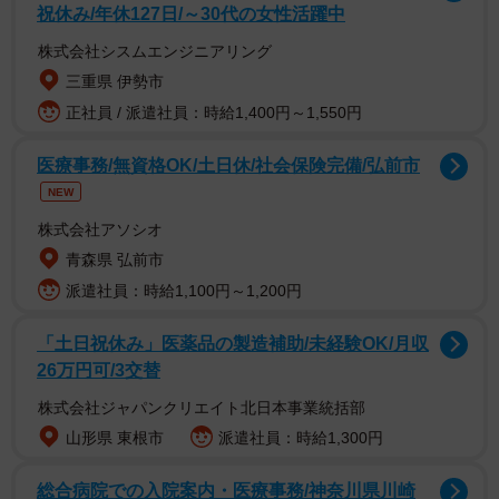
祝休み/年休127日/～30代の女性活躍中
株式会社シスムエンジニアリング
高卒の転職は厳しい？高卒者の転職事情とは
三重県 伊勢市
正社員 / 派遣社員：時給1,400円～1,550円
医療事務/無資格OK/土日休/社会保険完備/弘前市
NEW
株式会社アソシオ
青森県 弘前市
派遣社員：時給1,100円～1,200円
「土日祝休み」医薬品の製造補助/未経験OK/月収
26万円可/3交替
2/7
株式会社ジャパンクリエイト北日本事業統括部
山形県 東根市
派遣社員：時給1,300円
結論から述べると、高卒の転職は大卒の転職よりもハード
総合病院での入院案内・医療事務/神奈川県川崎