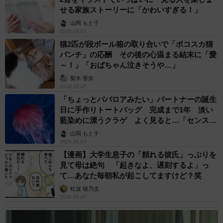
せる家族ストーリーに「かわいすぎる！」
す。
山岡 もと子
2026.08.07
＜転職時の条件に優先順位をつける＞
猫2匹が段ボール箱の取り合いで「ポコスカ猫
パンチ」の応酬 その後の心温まる結末に「愛
転職時に求める条件が多すぎると選択肢が狭くなるため、
～！」「おばちゃん泣きそうや…」
自己分析やキャリアプランをもとに優先順位をつけるよう
梨木 香奈
2026.08.07
にしましょう。ここまでで紹介したとおり、「高卒可」の
「ちょっとババロアみたい」パートナーの誕生
求人数は大卒よりも少ないのが実情です。求める条件をす
日に手作りトートバッグ 完成まで1年 淡い
べて満たす求人と出会える可能性は低いと言えます。
藍染めに漂うクラゲ よく見ると…「センスす
ごい」
山岡 もと子
2026.08.07
求める条件に優先順位をつけるポイントは、自分にとって
【漫画】大学生息子の「頼れる彼氏」っぷりを
何が重要かを考えることです。働き方や収入、企業文化な
見て母は絶句 「起きなよ、遅刻するよ」っ
ど譲れない条件と妥協できる条件を整理することで、求人
て…あなた毎朝私が起こしてますけど？笑
の選択基準が明確になります。
松波 穂乃圭
2026.08.07
＜資格取得・スキルアップを目指す＞