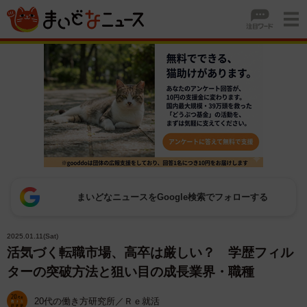
まいどなニュースをGoogle検索でフォローする
2025.01.11(Sat)
活気づく転職市場、高卒は厳しい？ 学歴フィル
ターの突破方法と狙い目の成長業界・職種
20代の働き方研究所／Ｒｅ就活