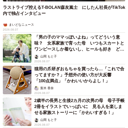
ラストライブ控えるT-BOLAN森友嵐士 にしたん社長がTikTok
内で独占インタビュー
まいどなニュース
2026.08.07
「男の子のママっぽいよね」ってどういう意
味？ 女系家族で育った母 いつもスカートと
ワンピースしか着ないし、ヒールも好き どの
へんが…
山岡 もと子
2026.08.07
猫用の爪研ぎおもちゃを買ったら…「これで合
ってますか？」予想外の使い方が大反響
「100点満点」「かわいいからよし！」
梨木 香奈
2026.08.07
2歳半の長男と生後2カ月の次男の母 母子手帳
2冊をイラストでいっぱいに 見る人を楽しま
せる家族ストーリーに「かわいすぎる！」
山岡 もと子
2026.08.07