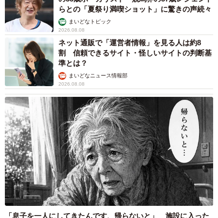
らとの「夏祭り満喫ショット」に驚きの声続々
すので、その場合は面接に行かれることをお止めします」
まいどなトピック
2026.08.08
また、「もし入社してパワハラなどがあった場合は、ハロ
ネット通販で「運営者情報」を見る人は約8
ーワークにどんどん通報していただければと思います。ハ
割 信頼できるサイト・怪しいサイトの判断基
ローワークでもパワハラなどハラスメントがあった場合
準とは？
は、各都道府県労働局にある雇用環境・均等部に連絡し、
まいどなニュース情報部
2026.08.08
そこから指導を行うことになります。それでも改善しない
場合は雇用環境・均等部と連携をとってハローワークで
は、今後求人は出せませんとお断りすることになります」
とのことでした。
※記事を一部修正しました（10月10日9時38分）
◇ ◇
▽厚生労働省／ハラスメント悩み相談室
「息子を一人にしてきたんです、帰らないと」 施設に入った