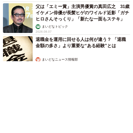
父は「エミー賞」主演男優賞の真田広之 31歳
イケメン俳優が長髪ヒゲのワイルド近影「ガチ
ヒロさんそっくり」「新たな一面もステキ」
まいどなトピック
2026.08.07
退職金を運用に回せる人は何が違う？ 「退職
金額の多さ」より重要な“ある経験”とは
まいどなニュース情報部
2026.08.07