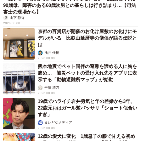
https://harasu-soudan.mhlw.go.jp/
90歳母、障害のある60歳次男との暮らしは行き詰まり…【司法
▽ハローワークインターネットサービス／ハローワークの
書士の現場から】
山下 静香
求人票と実際が異なる旨の申し出等について
2026.08.08
https://www.hellowork.mhlw.go.jp/member/hotline.html
京都の百貨店が開催のお化け屋敷のお化けにモ
デルがいる 比叡山延暦寺の僧侶が語る伝説と
は
浅井 佳穂
2026.08.08
熊本地震でペット同伴の避難を諦める人に胸を
痛め… 被災ペットの受け入れ先をアプリに表
示する「動物避難所マップ」が始動
平藤 清刀
2026.08.08
19歳でハライチ岩井勇気と年の差婚から3年、
22歳元おはガール髪バッサリ「ショート似合い
すぎ」
まいどなメディア
2026.08.08
12歳の愛犬に変化 1歳息子の膝で甘える初め