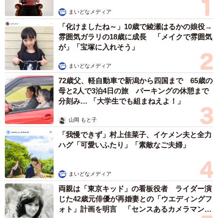
鳴られる恐怖やストレスに、心身ともに限界がきていまし
まいどなメディア
た。
「化けましたね～」10歳で綾瀬はるかの娘役→
雰囲気ガラリの18歳に成長 「メイクで雰囲気
私はたくさん泣いた後、勇気を振り絞り、罵倒されること
が」「宝塚に入れそう」
を覚悟で社長に電話をしました。退職を申し出たところ、
まいどなメディア
「誰かにいじめられたのか？嫌なことがあったのか？」と
72歳父、軽自動車で新潟から四国まで 65歳の
いう社長の言葉に拍子抜けしました。私は体調が悪くこれ
母と2人で3泊4日の旅 パーキングの休憩まで
以上働くことは難しいとだけ伝え、社長もそれ以上のこと
分刻み… 「大学生でも組まねえよ！」
は何も聞くこともなく、了承してくれました。
山岡 もと子
入社前に会社の情報収集が大切
「我慢できず」村上佳菜子、イケメン夫と全力
ハグ「可愛いふたり」「素敵なご夫婦」
会社の実際の雰囲気は数回の面接だけではわからないも
の。パワハラはどんな会社においてもあってはならないこ
まいどなメディア
とですが、パワハラ以外にも入社前と入社後のギャップが
両親は「東京キッド」の看板役者 ライダー演
原因で離職する方もいます。
じた42歳元俳優が再婚妻との「ウエディングフ
ォト」計画を明言 「センスあるカメラマン求
奈緒さんも「今回の経験を通して、ハローワークの職員の