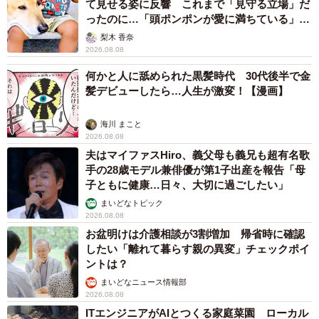
て見せる姿に反響 これまで「見守る立場」だ
ったのに…「頭ポンポンが愛に満ちている」
「尊…」
梨木 香奈
2026.08.08
何かと人に舐められた黒髪時代 30代後半で金
髪デビューしたら…人生が激変！【漫画】
海川 まこと
2026.08.08
夫はマイファスHiro、義父母も義兄も超有名歌
手の28歳モデル兼俳優が第1子出産を報告「母
子ともに健康…日々、大切に過ごしたい」
まいどなトピック
2026.08.08
お盆明けは介護相談が3割増加 帰省時に確認
したい「離れて暮らす親の異変」チェックポイ
ントは？
まいどなニュース情報部
2026.08.08
ITエンジニアがAIとつくる家庭菜園 ローカル