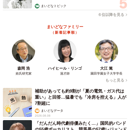
む」
まいどなトピック
アドバイスは素直に聞くべきだったと猛省しました。ハロ
６位以降を見る
ーワークの職員の話を含め、企業のクチコミがわかるサイ
トを事前に調べたり、入社前に会社のことを知る機会があ
まいどなファミリー
れば、入社後のギャップを防げるのでは？」と話してくれ
（新着記事順）
ました。
また今回の件について、奈緒さんが利用したハローワーク
の職業相談・紹介窓口にあらためて話を聞いてみると、担
森岡 浩
ハイヒール・リンゴ
大江 篤
当者の男性から以下のような返答がありました。
姓氏研究家
漫才師
園田学園女子大学学長
もっと見る
「会社に勤める人たちの人間性だったり、社員教育の仕方
補助があっても約9割が「夏の電気・ガス代は
だったりということについては、こちらには正確な情報が
重い」と回答…猛暑でも「冷房を控える」人が
入ってこないので、ブラック企業かどうかを的確に見極め
7割超に
ることはできず、ハローワークは法律に違反していない限
まいどなデータ
2026.08.08
り求人を受けざるをえません。ただし、特定の会社で次々
「だんだん時代劇俳優みたく…」国民的バンド
に人が辞められたら、こちらもちょっとおかしいと思いま
の55歳ボーカリスト 競馬界の57歳レジェンド