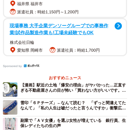
福井県 福井市
になっていて、早い方だと就業開始日に辞めてしまった方
派遣社員：時給1,150円～1,200円
もいます。ですので、正直なところあまりおすすめできな
いのですが…」と言いづらそうに話してくれました。私も
現場事務 大手企業デンソーグループでの事務作
その時点で、やめておけばよかったのですが、自分の目で
業!試作品製造作業も!工場未経験でもOK
見て確かめてから決めたいと思ったので、職員の方に面接
株式会社日輪
の予約を取ってもらいました。
愛知県 岡崎市
派遣社員：時給1,700円
――面接はどのような雰囲気でしたか？
Sponsored by
面接のときはとても和やかな雰囲気で、社長も終始にこや
おすすめニュース
かでとても明るい方でした。職場の様子も見せてもらいま
【漫画】駅近の土地「爆安の理由」がヤバかった…正直す
ぎる不動産屋さんの目が怖い「買わない方がいいです。帰
したが、清潔感があり、落ち着いていました。すぐに辞め
りましょう」
る方が多い職場には思えなかったので、私は入社を決めま
雪印「６Ｐチーズ」←なんて読む？ 「ずっと間違えてた
した。
なんて」「私の人生は嘘だったと言うんですか」衝撃広が
る
副業で「ＡＶ女優」を選ぶ女性が増えている 銀行員、生
――入社をしてみていかがでしたか？
保レディたちの生の声