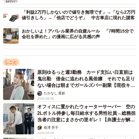
入社してみると、面接の雰囲気とは打って変わり、社長の
「利益2万円しかないので値引き無理です」→「なら2万円
パワハラや暴言がひどくて、私も数日で退職しました。
値引きしろ」→「他店でどうぞ」 中古車店に現れた謎客
おかしいよ！アパレル業界の自腹ルール 「7時間15分で
入社した会社は、社長の息子を含め従業員数名の小さな会
会社を辞めた」の漫画に広がる共感の声
社でした。従業員のミスは連帯責任、全員がその場に立た
され、一人ひとり社長から怒鳴りつけられました。大人し
い息子に当たり散らすこともありました。
しごと
原則ゆるっと週3勤務 カード支払い日直前は
また、社長は激昂してガラスの置き物を床に叩きつけるこ
鬼出勤 借金に追われる風俗嬢 それでも足り
ともあり、私はあまりにも怖くて頭が真っ白になってしま
ない場合は朝までガールズバー副業【現役キャ
ストに取材】
い、辞めるまでの期間は数日でしたが、生きた心地がしま
たかなし 亜妖
2026.08.08
せんでした。入社した方がすぐに辞めていく理由がわかり
オフィスに置かれたウォーターサーバー 空の
ました。
2Lボトル持参し毎日給水する男性社員→総務担
当者の注意にまさかの逆ギレ！【弁護士が解
説】
――ストレスによる体調不良はありましたか？
長澤 芳子
2026.08.08