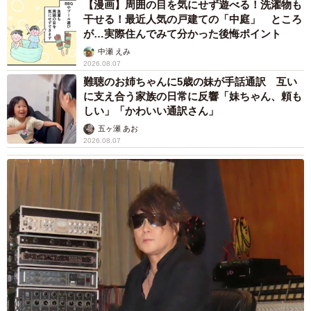
【漫画】周囲の目を気にせず遊べる！洗濯物も
干せる！最近人気の戸建ての「中庭」 ところ
が…実際住んでみて分かった後悔ポイント
中瀬 えみ
2026.08.07
難聴のお姉ちゃんに5歳の妹が手話通訳 互い
に支え合う家族の日常に反響「妹ちゃん、頼も
しい」「かわいい通訳さん」
五ヶ瀬 あお
2026.08.07