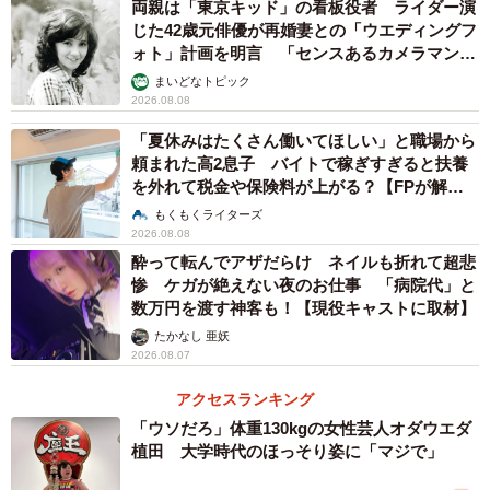
両親は「東京キッド」の看板役者 ライダー演
社内では毎日怒声が飛び交い、電話越しの相手に対しても
じた42歳元俳優が再婚妻との「ウエディングフ
怒鳴っていました。いつ自分が怒鳴りつけられるかわから
ォト」計画を明言 「センスあるカメラマン求
ない。私は社長のすぐそばの席でしたので、怖くて字を書
む」
まいどなトピック
2026.08.08
く手も、パソコンのキーボードを打つ手も震えていまし
た。勤務中は常に恐怖と隣り合わせ。ストレスにより、今
「夏休みはたくさん働いてほしい」と職場から
頼まれた高2息子 バイトで稼ぎすぎると扶養
まで出たこともないじんましんが出たり、朝になるとお腹
を外れて税金や保険料が上がる？【FPが解
が痛くなったり、体にも影響がではじめました。
説】
もくもくライターズ
2026.08.08
――どのように退職しましたか？
酔って転んでアザだらけ ネイルも折れて超悲
惨 ケガが絶えない夜のお仕事 「病院代」と
数万円を渡す神客も！【現役キャストに取材】
精神的にも限界がきていた頃、会社に行くことが怖くて、
たかなし 亜妖
出社途中の駅でベンチに座りこんでしまいました。座った
2026.08.07
途端に涙が溢れ、止まらなくなり、会社に行かなければい
アクセスランキング
けないと頭ではわかっていても、体が動かないのです。行
「ウソだろ」体重130kgの女性芸人オダウエダ
かないと怒鳴られる、逃げたい、このまま消えてしまいた
植田 大学時代のほっそり姿に「マジで」
い、いろんな思いが交差しました。朝から晩まで社長に怒