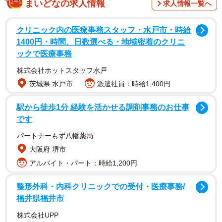
まいどなの求人情報
求人情報一覧へ
クリニック内の医療事務スタッフ・水戸市・時給
――ハローワークで仕事を探したきっかけを教えてくださ
1400円・時間、日数選べる・地域密着のクリニ
ックで医療事務
い
株式会社ホットスタッフ水戸
前職は正社員として働いていましたが週末に休みが全く取
茨城県 水戸市
派遣社員：時給1,400円
れず、家族と予定が合わないため、不便に感じていまし
駅から徒歩1分 経験を活かせる調剤事務のお仕事
た。そのため、土日祝日に休みが取れる会社に転職ができ
です
ればと思い、ハローワークを利用しました。
パートナーもず八幡薬局
――ハローワークの対応について教えてください
大阪府 堺市
アルバイト・パート：時給1,200円
職員の女性はとても親切で、私の希望条件などを丁寧に聞
整形外科・内科クリニックでの受付・医療事務/
き取ってくれました。私が希望の求人票を持ってその女性
福井県福井市
に相談に行ったところ、女性は顔を曇らせながら「申し上
株式会社UPP
げにくいのですが、こちらの会社は、皆さんすぐにお辞め