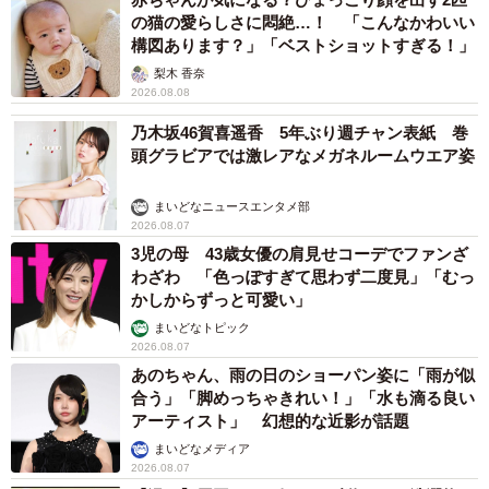
の猫の愛らしさに悶絶…！ 「こんなかわいい
構図あります？」「ベストショットすぎる！」
梨木 香奈
2026.08.08
乃木坂46賀喜遥香 5年ぶり週チャン表紙 巻
頭グラビアでは激レアなメガネルームウエア姿
まいどなニュースエンタメ部
2026.08.07
3児の母 43歳女優の肩見せコーデでファンざ
わざわ 「色っぽすぎて思わず二度見」「むっ
かしからずっと可愛い」
まいどなトピック
2026.08.07
あのちゃん、雨の日のショーパン姿に「雨が似
合う」「脚めっちゃきれい！」「水も滴る良い
アーティスト」 幻想的な近影が話題
まいどなメディア
2026.08.07