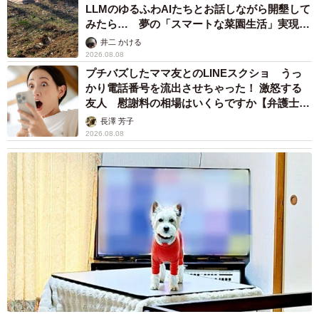
LLMのゆるふわAIたちとお話しながら開墾して
みたら… 夢の「スマートな菜園生活」実現な
るか
井二 かける
2026.08.08
プチバズしたママ友とのLINEスクショ うっ
かり電話番号を流出させちゃった！ 激怒する
友人 慰謝料の相場はいくらですか【弁護士が
解説】
長澤 芳子
2026.08.08