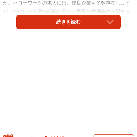
か。ハローワークの求人には、優良企業も多数存在します
が、中には求人票の記載内容と、実際の労働条件が異なる
求人が混ざっていたり、職場でハラスメント行為がみられ
続きを読む
たりする、いわゆる「ブラック企業」といわれるような会
社の求人が含まれていることもあるようです。東京在住の
奈緒さん（30代）は、ハローワークの職員のアドバイスを
聞かず、問題ある企業に遭遇してしまった体験を持つそう
です。