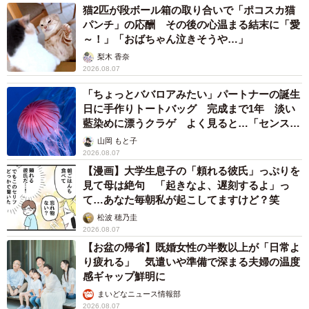
猫2匹が段ボール箱の取り合いで「ポコスカ猫
パンチ」の応酬 その後の心温まる結末に「愛
～！」「おばちゃん泣きそうや…」
梨木 香奈
2026.08.07
「ちょっとババロアみたい」パートナーの誕生
日に手作りトートバッグ 完成まで1年 淡い
藍染めに漂うクラゲ よく見ると…「センスす
ごい」
山岡 もと子
2026.08.07
【漫画】大学生息子の「頼れる彼氏」っぷりを
見て母は絶句 「起きなよ、遅刻するよ」っ
て…あなた毎朝私が起こしてますけど？笑
松波 穂乃圭
2026.08.07
【お盆の帰省】既婚女性の半数以上が「日常よ
り疲れる」 気遣いや準備で深まる夫婦の温度
感ギャップ鮮明に
まいどなニュース情報部
2026.08.07