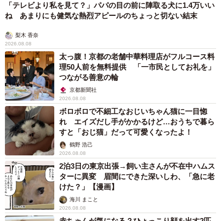
「テレビより私を見て？」パパの目の前に陣取る犬に1.4万いい
ね あまりにも健気な熱烈アピールのちょっと切ない結末
梨木 香奈
2026.08.08
太っ腹！京都の老舗中華料理店がフルコース料
理50人前を無料提供 「一市民としてお礼を」
つながる善意の輪
京都新聞社
2026.08.08
ボロボロで不細工なおじいちゃん猫に一目惚
れ エイズだし手がかかるけど…おうちで暮ら
すと「おじ猫」だって可愛くなったよ！
鶴野 浩己
2026.08.08
2泊3日の東京出張→飼い主さんが不在中ハムス
ターに異変 眉間にできた深いしわ、「急に老
けた？」【漫画】
海川 まこと
2026.08.08
赤ちゃんが気になる？ひょっこり顔を出す2匹