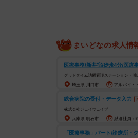
「サービス」にしても、その時のお
が混んでいる時に「サービスが悪い
「味」と「お笑い」は最終的にはそ
という人と、その苦みが好きだとい
まいどなの求人情
それから、お店が代替わりした時に
医療事務/新井宿/徒歩4分/医療
「今の代に代わってよりおいしくな
思うのですが。「良かった」よりも
グッドタイム訪問看護ステーション・川
気がします。
埼玉県 川口市
アルバイト・
総合病院の受付・データ入力
コロナ前の2021年と少し古くなり
ールとして」が80％、「情報の発信
株式会社ジェイウェイブ
名とまでは言いませんが、警察や弁
兵庫県 明石市
派遣社員：時給
速にわかるようにしても良いのでは
「医療事務」パート/診療所・