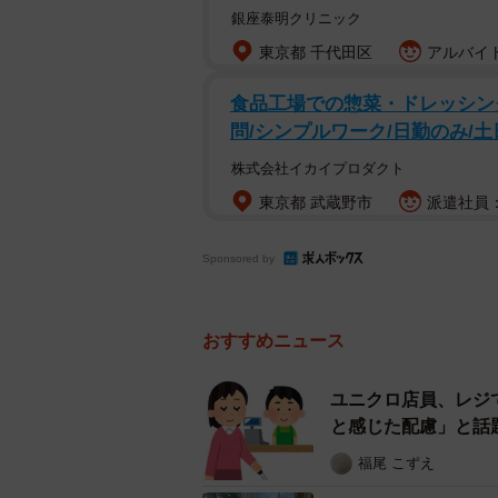
というのも、大阪・枚方市の弁当店
銀座泰明クリニック
トニュースを読んだから。出身の枚
東京都 千代田区
アルバイト
がおいしくてリーズナブルで実家に
食品工場での惣菜・ドレッシン
問/シンプルワーク/日勤のみ/
今回はたまたま口コミに返信機能が
真摯な対応に最後は投稿者が降参す
株式会社イカイプロダクト
だ、それも法的措置を取らないこと
東京都 武蔵野市
派遣社員：時
釣り合いが取れているのかとすごく
Sponsored by
地元で愛されているそのお店には、
れています。でも私、実はサインを
おすすめニュース
ん。でも枚方のPR大使としては少
て行くので私だとわからなかったの
ユニクロ店員、レジ
お化粧をしてうかがいますね！
と感じた配慮」と話
福尾 こずえ
ここまで書いて、次にお店にうかが
だな私。