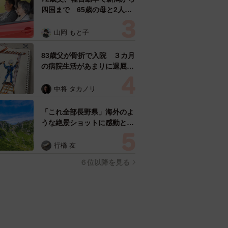
四国まで 65歳の母と2人で
3泊4日の旅 パーキングの休
憩まで分刻み… 「大学生で
山岡 もと子
も組まねえよ！」
83歳父が骨折で入院 ３カ月
の病院生活があまりに退屈で
「画用紙と色鉛筆持ってこ
い！」→スケッチブックを見
中将 タカノリ
た家族が仰天「これ、売れま
すよ…」
「これ全部長野県」海外のよ
うな絶景ショットに感動と反
響「離れてからいいところだ
ったんだって気づいた」
行橋 友
６位以降を見る