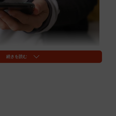
続きを読む
1/1
評だと思ったから」が最多 ※画像はイメージです（photoAC）
グルメサイトの口コミをついつい見てしまう私。そん
店で使う予算」にもっと幅を持たせて！ということ。誕
、お相手の方に「私のことを“これぐらい”だと思って
もしれないじゃないですか。後輩とご飯に行く時だっ
も飲むのに予算の平均にドリンク代があまり加味されて
はもっと払ってるんですけど（笑）