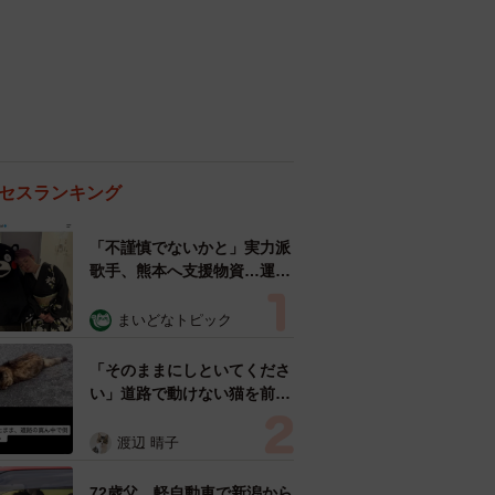
セスランキング
「不謹慎でないかと」実力派
歌手、熊本へ支援物資…運搬
トラックの車体デザインにた
めらい 「痛いほど伝わる」
まいどなトピック
「行動され立派」
「そのままにしといてくださ
い」道路で動けない猫を前に
返された一言… 懸命に生き
ようとした4日間 「命の重
渡辺 晴子
さはみんな同じ」保護団体代
表の訴え
72歳父、軽自動車で新潟から