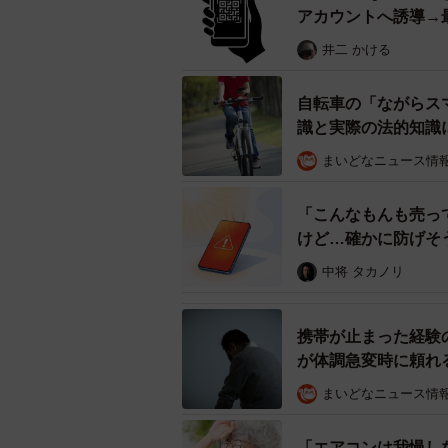
アカウントへ誘導→
井二 かける
自転車の「ながらス
識と実際の法的知識
まいどなニュース情
「こんなもんも売っ
けど…確かに防げそ
中将 タカノリ
携帯が止まった経験
が体調急変時に頼れ
まいどなニュース情
「エアコンは我慢しな