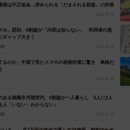
最後は不正送金…求められる「だまされる前提」の対策
2026.08.06
マホ」罰則、6割超が「内容は知らない」 利用者の意
にギャップ大きく
報部
2026.08.05
てるのか」中国で見たスマホの発熱対策に驚き 単純だ
う
2026.07.30
のある就職氷河期世代、6割超が一人暮らし 5人に2人
る人「いない・わからない」
報部
2026.07.29
いと…」 月7万円の年金で暮らす78歳母、節約のため