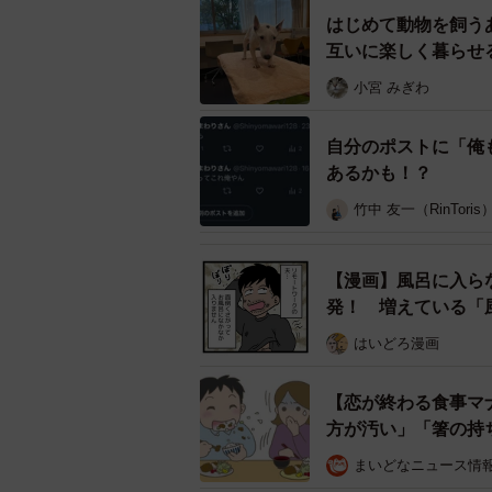
はじめて動物を飼う
互いに楽しく暮らせ
小宮 みぎわ
自分のポストに「俺
あるかも！？
竹中 友一（RinToris
【漫画】風呂に入ら
発！ 増えている「
はいどろ漫画
【恋が終わる食事マ
方が汚い」「箸の持
まいどなニュース情