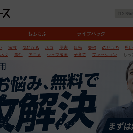
もふもふ
ライフハック
い
家族
気になる
ネコ
災害
観光
夫婦
のりもの
思い
ネタ
事件
アニメ
ウェブ漫画
子育て
ファッション
もっ