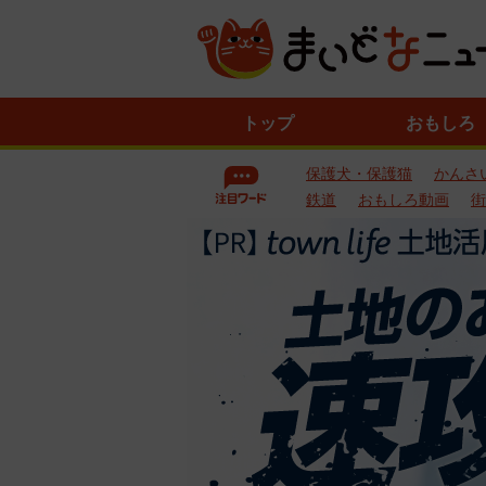
ニ
トップ
おもしろ
ュ
ー
保護犬・保護猫
かんさ
ス
一
鉄道
おもしろ動画
街
覧