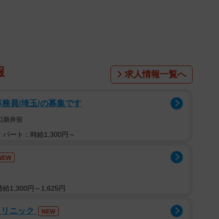
店の状態で変わってくると思うのです。たまたまお店
、居心地が」というのもどうなのかと。味については、
の人の好みだと思っています。ピーマンが苦くて嫌いだ
う人がいるように。
報
求人情報一覧へ
「前の方が良かった」と言う人がものすごく多くて。
事務員/埼玉/の募集です
った」と書き込む人はまずいない。そんなわけはないと
「悪かった」という否定的な声の方が印象に残るような
口新井宿
パート：時給1,300円～
ますが、ある調査によるとSNSの活用法は「情報のツ
NEW
や共有」が20％でした。だから口コミ一つにしても、実
護士の方が調べれば発信者が誰なのかをもっと簡単に迅
1,300円～1,625円
ないかと思います。
クリニック
NEW