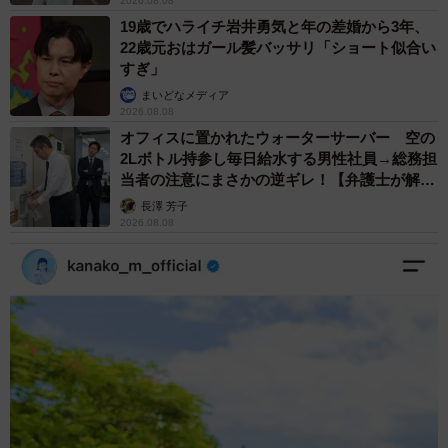
2026.08.08
19歳でハライチ岩井勇気と年の差婚から3年、
22歳元おはガール髪バッサリ「ショート似合い
すぎ」
まいどなメディア
2026.08.08
オフィスに置かれたウォーターサーバー 空の
2Lボトル持参し毎日給水する男性社員→総務担
当者の注意にまさかの逆ギレ！【弁護士が解
説】
長澤 芳子
2026.08.08