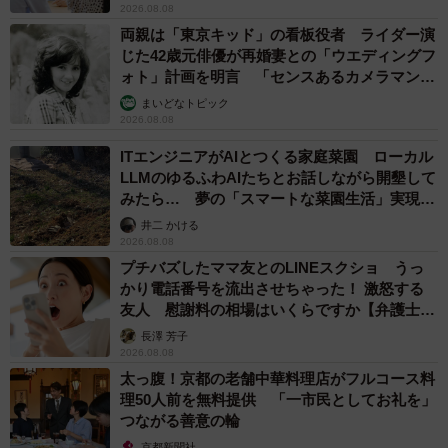
2026.08.08
両親は「東京キッド」の看板役者 ライダー演
じた42歳元俳優が再婚妻との「ウエディングフ
ォト」計画を明言 「センスあるカメラマン求
む」
まいどなトピック
2026.08.08
ITエンジニアがAIとつくる家庭菜園 ローカル
LLMのゆるふわAIたちとお話しながら開墾して
みたら… 夢の「スマートな菜園生活」実現な
るか
井二 かける
2026.08.08
プチバズしたママ友とのLINEスクショ うっ
かり電話番号を流出させちゃった！ 激怒する
友人 慰謝料の相場はいくらですか【弁護士が
解説】
長澤 芳子
2026.08.08
太っ腹！京都の老舗中華料理店がフルコース料
理50人前を無料提供 「一市民としてお礼を」
つながる善意の輪
京都新聞社