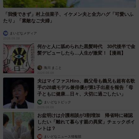
「我慢できず」村上佳菜子、イケメン夫と全力ハグ「可愛いふ
たり」「素敵なご夫婦」
まいどなメディア
2026.08.08
何かと人に舐められた黒髪時代 30代後半で金
髪デビューしたら…人生が激変！【漫画】
海川 まこと
2026.08.08
夫はマイファスHiro、義父母も義兄も超有名歌
手の28歳モデル兼俳優が第1子出産を報告「母
子ともに健康…日々、大切に過ごしたい」
まいどなトピック
2026.08.08
お盆明けは介護相談が3割増加 帰省時に確認
したい「離れて暮らす親の異変」チェックポイ
ントは？
まいどなニュース情報部