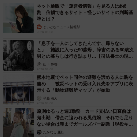
です！
ネット通販で「運営者情報」を見る人は約8
割 信頼できるサイト・怪しいサイトの判断基
準とは？
あったああああああああぁぁぁああああああああぁぁぁあ
まいどなニュース情報部
あああああああぁぁぁああああああああぁぁぁあああああ
2026.08.08
あああぁぁぁああああああああぁぁぁああああああああぁ
「息子を一人にしてきたんです、帰らない
ぁぁああああああああぁぁぁああああああああぁぁぁああ
と」 施設に入った90歳母、障害のある60歳次
ああああああぁぁぁああああああああぁぁぁああああああ
男との暮らしは行き詰まり…【司法書士の現場
あ！！！！！！
https://t.co/3t1jgXmanM
から】
山下 静香
2026.08.08
pic.twitter.com/kcWACIE1rL
熊本地震でペット同伴の避難を諦める人に胸を
痛め… 被災ペットの受け入れ先をアプリに表
— よまわりさん (@Shinyomawari128)
June 8, 2024
示する「動物避難所マップ」が始動
■よまわりさんのX（旧Twitter）はこちら
平藤 清刀
2026.08.08
原則ゆるっと週3勤務 カード支払い日直前は
→
https://x.com/Shinyomawari128
鬼出勤 借金に追われる風俗嬢 それでも足り
ない場合は朝までガールズバー副業【現役キャ
ストに取材】
たかなし 亜妖