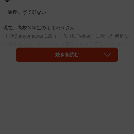
「馬鹿すぎて顔ない」
現在、高校３年生のよまわりさん
（
@Shinyomawari128
）。X（旧Twitter）に行った何気な
い書き込みが、２０２４年６月現在で３４万ものいいねが
付く注目を集めました。
続きを読む
ある日のこと、Xのタイムラインに「イヤホン無くした」と
いうポストを発見したよまわりさん。自身も同じ状況であ
ったため、「俺も」とリプ欄にコメントします。
ですが、直後にこのポストの投稿主を見て、はっとしまし
た。