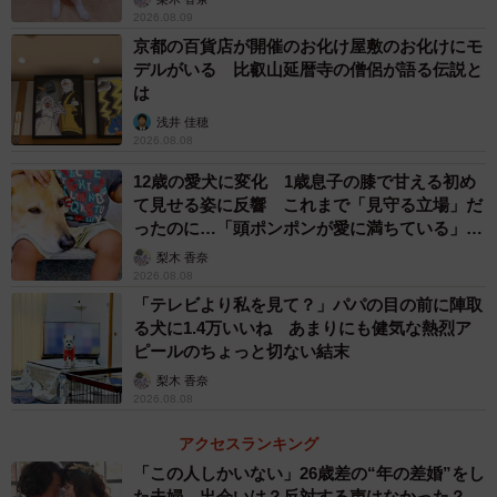
る事あるわね」
2026.08.09
京都の百貨店が開催のお化け屋敷のお化けにモ
デルがいる 比叡山延暦寺の僧侶が語る伝説と
リプ欄にもこのようなコメントが寄せられました。
は
浅井 佳穂
馬鹿すぎて顔ない
pic.twitter.com/Eyqn3O9h7R
2026.08.08
12歳の愛犬に変化 1歳息子の膝で甘える初め
— よまわりさん (@Shinyomawari128)
May 29, 2024
て見せる姿に反響 これまで「見守る立場」だ
思わぬやらかしをしてしまったよまわりさん。ですが、実
ったのに…「頭ポンポンが愛に満ちている」
「尊…」
のところ、多くの人たちがSNSを利用する現代において、
梨木 香奈
2026.08.08
このようなことは意外とあるあるなのかもしれませんね。
「テレビより私を見て？」パパの目の前に陣取
る犬に1.4万いいね あまりにも健気な熱烈ア
よまわりさんに聞きました。
ピールのちょっと切ない結末
梨木 香奈
2026.08.08
――「イヤホン無くした」という自身のポストがタイムラ
インに流れてきたのは、投稿からどのくらい後になってか
アクセスランキング
らでしたか？
「この人しかいない」26歳差の“年の差婚”をし
た夫婦 出会いは？反対する声はなかった？