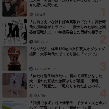
今の思いを聞いた
よまわりさん：ポストしてから７分くらいです。
古川 諭香
――自身の投稿にコメントしてしまうというやらかしをし
「お前さえいなければ金賞取れてた！」高校時
てしまいましたが、その時の心境は？
代の演奏会がトラウマ……責められた学生は楽
器修理職人に 10年後再会した因縁の相手から
思わぬ申し出【漫画】
よまわりさん：普段からこういったことを度々やらかして
海川 まこと
いるので、｢またやっちゃったな〜｣って感じでスクショし
「ウソだろ」体重130kgの女性芸人オダウエダ
てポストしました。今は正直、バズりすぎてあんまり実感
植田 大学時代のほっそり姿に「マジで」
が湧いてないです（笑）。
まいどなメディア
――投稿を見た方からの反響もすごかったですね！
「体だけ別生物みたい」初めて川遊びをした
犬、濡れた直後の激変ぶりが話題 「新種
よまわりさん：引用やリプの反応で多く見かけたのは、｢可
だ！」「河童だ」「毛刈りされたあとの羊」
愛い」とか「幸せになった」などの好印象なもので、みん
梨木 香奈
なをクスッとさせられてよかったと思ってます。あと、バ
「我慢できず」村上佳菜子、イケメン夫と全力
ズりすぎて高校の友達にアカウントがバレる事件もありま
ハグ「可愛いふたり」「素敵なご夫婦」