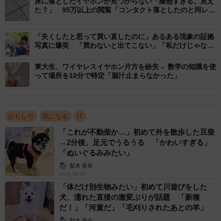
床に落としたイヤホンが見つからない「擬態すぎる。見え
供（一部抜粋）
た？」 95万以上の閲覧「コンタクト落としたのと同レベ
ル」「正解教えて」
なんと、自分のポストに自分でコメントしてしまうとい
「失くしたと思って買い直したのに」あるある現象の証拠
う“自損事故”をしてしまったのでした。
写真に爆笑 「買わないと出てこない」「私だけじゃなか
った」
それでよまわりさんは、Xの画面をスクショして、「馬鹿す
東大生、ワイヤレスイヤホン片方を紛失→ 数学の知識を使
って場所を10分で特定「脳汁止まらなかった」
ぎて顔ない」と投稿。“顔ない”とは、「悲しい・恥ずかし
い」といったネガティブな意味合いで、近年ネット上でよ
く使われている表現です。
おもしろ
気になる
IT
「これが不動柴か…」初めて外を散歩した豆柴
ところが、この投稿が自身でもビックリするぐらいの大バ
→2分後、足元でうるうる 「かわいすぎる」
ズリに。
「ぬいぐるみみたい」
梨木 香奈
「面白い展開」
2026.08.09
「体だけ別生物みたい」初めて川遊びをした
「好きだよこれwww」
犬、濡れた直後の激変ぶりが話題 「新種
「なんでそうなるんｗ」
だ！」「河童だ」「毛刈りされたあとの羊」
「おすすめ適当に流すと自分のツイートが後から流れてく
梨木 香奈