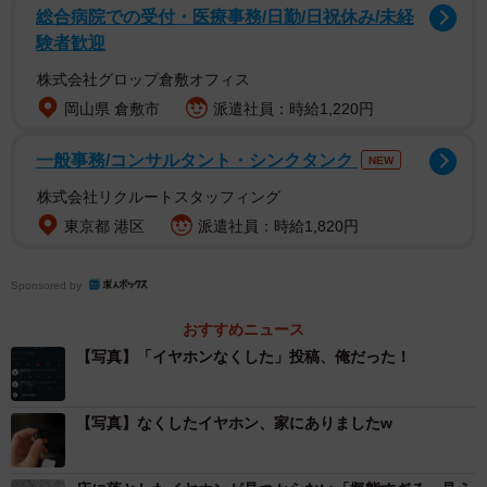
総合病院での受付・医療事務/日勤/日祝休み/未経
験者歓迎
株式会社グロップ倉敷オフィス
岡山県 倉敷市
派遣社員：時給1,220円
「 ま っ て こ れ 俺 や ん 」
一般事務/コンサルタント・シンクタンク
NEW
株式会社リクルートスタッフィング
東京都 港区
派遣社員：時給1,820円
Sponsored by
おすすめニュース
【写真】「イヤホンなくした」投稿、俺だった！
【写真】なくしたイヤホン、家にありましたw
2/4
自分の投稿に自分でコメントしてしまっていました。 ※よまわりさん提