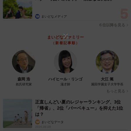
した。
まいどなメディア
――今回の出来事は、ネット・SNS全盛期の現代では意外
６位以降を見る
にあるあるなことのようにも思えました。これまでにも似
たようなことはあったりしましたか？
まいどなファミリー
（新着記事順）
よまわりさん：今回のようなことは初めてですね。深夜２
時くらいのことだったので、多分頭が働いてなかったんだ
と思います。
森岡 浩
ハイヒール・リンゴ
大江 篤
◇ ◇
姓氏研究家
漫才師
園田学園女子大学学長
もっと見る
勘違いで「顔ない」状況になってしまったよまわりさんで
正直しんどい夏のレジャーランキング、3位
すが、それでたくさんの人たちから注目される結果となっ
「帰省」、2位「バーベキュー」を抑えた1位
たことは、ある意味けがの功名といえるかもしれません
は？
ね。
まいどなデータ
2026.08.09