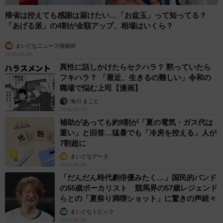
帰省は控えても感謝は届けたい…「お盆玉」って知ってる？
「あげる派」の4割が金額アップ、相場はいくら？
まいどなニュース情報部
2026.08.09
異性に話しかけたらセクハラ？ 黙っていたら
フキハラ？ 「最近、生きるの難しい」令和の
職場で悩む上司【漫画】
海川 まこと
3/4
2026.08.09
補助があっても約9割が「夏の電気・ガス代は
イヤホンも無事に見つかりました。 ※よまわりさん提供
重い」と回答…猛暑でも「冷房を控える」人が
7割超に
「気づいたら部屋の真ん中に転がってました（笑）。本当
まいどなデータ
にどこに落としていたのか検討もつかないです」（よまわ
2026.08.08
りさん）
「だんだん時代劇俳優みたく…」国民的バンド
の55歳ボーカリスト 競馬界の57歳レジェンド
らとの「夏祭り満喫ショット」に驚きの声続々
意外なタイミング・場所でなくした物が出てくることも“あ
まいどなトピック
るある”ですね。いずれにしても、無事見つかって良かった
2026.08.08