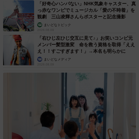
「好奇心ハンパない」NHK気象キャスター、真
また、なくしてしまったというイヤホン。しばらくの間、
っ赤なワンピでミュージカル「愛の不時着」を
どこにあるのかさえ分からなかったとのことですが、つい
観劇 三山凌輝さんらポスターと記念撮影
に見つかったそう。
まいどなトピック
2026.08.09
「右ひじ左ひじ交互に見て♪」お笑いコンビ元
メンバー髪型激変 命を救う資格を取得「ええ
え！！すごすぎます！」→本名も明らかに
まいどなメディア
2026.08.09