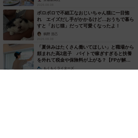
2026.08.08
ボロボロで不細工なおじいちゃん猫に一目惚
れ エイズだし手がかかるけど…おうちで暮ら
すと「おじ猫」だって可愛くなったよ！
鶴野 浩己
2026.08.08
「夏休みはたくさん働いてほしい」と職場から
頼まれた高2息子 バイトで稼ぎすぎると扶養
を外れて税金や保険料が上がる？【FPが解
説】
もくもくライターズ
2026.08.08