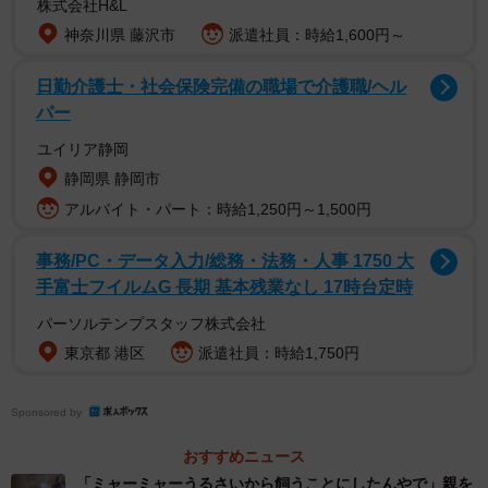
株式会社H&L
「屋外で行動する猫の動画」が多く投稿されており、真似
神奈川県 藤沢市
派遣社員：時給1,600円～
をする人も少なくない。
日勤介護士・社会保険完備の職場で介護職/ヘル
「猫を外に出す」ことは極めて危険
パー
6歳になる保護猫の兄弟、クウくん＆カイくんと暮らす飼い
ユイリア静岡
主さんは、「本当に猫のことを考えるのであれば、外に出
静岡県 静岡市
すのではなく、安全な家の中で過ごさせてあげて欲しい」
アルバイト・パート：時給1,250円～1,500円
と訴える。
事務/PC・データ入力/総務・法務・人事 1750 大
手富士フイルムG 長期 基本残業なし 17時台定時
パーソルテンプスタッフ株式会社
東京都 港区
派遣社員：時給1,750円
Sponsored by
おすすめニュース
「ミャーミャーうるさいから飼うことにしたんやで」親を