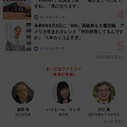
「VIVANT」出演を予告 「奥さまだったんで
だとしても、その様子を撮影した写真や動画をSNSに投稿
すね」「気になります」
しないでほしいです。SNSで見かけただけでは、その猫が
まいどなトピック
抱えている細かい事情までは伝わらず、真似をする人が出
令和8年8月8日に「888」高級車を大量投稿 ア
てこないとも限りませんから…」（クウとカイさん）
メリカ生まれタレント「何台所有してるんです
か」「LMカッコよすぎ」
まいどなメディア
６位以降を見る
まいどなファミリー
（新着記事順）
森岡 浩
ハイヒール・リンゴ
大江 篤
姓氏研究家
漫才師
園田学園女子大学学長
もっと見る