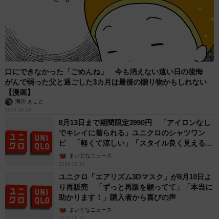
口にできなかった「ごめんね」 今も消えない遠い日の後悔
がんで弱った父と過ごした3カ月は最後の贈り物かもしれない
【漫画】
海川 まこと
2026.08.10
8月13日まで期間限定3990円 「アイロンなし
でキレイに着られる」ユニクロのシャツワン
ピ 「軽くて涼しい」「スタイル良く見える」
の声
まいどなニュース
2026.08.10
ユニクロ「エアリズム3Dマスク」が8月10日よ
り再販売 「ずっと再販を願ってて」「本当に
助かります！」購入者から喜びの声
まいどなニュース
2026.08.10