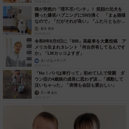
2026.08.10
猫が突然の「理不尽パンチ」！ 笑顔の兄犬を
襲った爆笑ハプニングにSNS沸く 「まぁ猫様
なので」「だがそれが良い」「ふたりともかわ
いいね」
梨木 香奈
2026.08.10
令和8年8月8日に「888」高級車を大量投稿 ア
メリカ生まれタレント「何台所有してるんです
か」「LMカッコよすぎ」
まいどなメディア
2026.08.10
「No！パパは車行って」初めて1人で登園 ダ
ウン症の4歳娘の成長に思わず涙…「感動して
泣いちゃった」「表情も会話も愛おしい」
五ヶ瀬 あお
2026.08.10