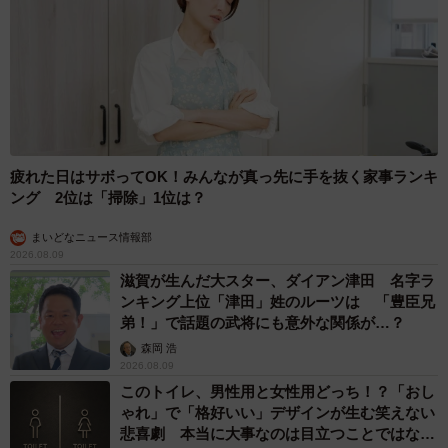
疲れた日はサボってOK！みんなが真っ先に手を抜く家事ランキ
ング 2位は「掃除」1位は？
まいどなニュース情報部
2026.08.09
滋賀が生んだ大スター、ダイアン津田 名字ラ
ンキング上位「津田」姓のルーツは 「豊臣兄
弟！」で話題の武将にも意外な関係が…？
森岡 浩
2026.08.09
このトイレ、男性用と女性用どっち！？「おし
ゃれ」で「格好いい」デザインが生む笑えない
悲喜劇 本当に大事なのは目立つことではな