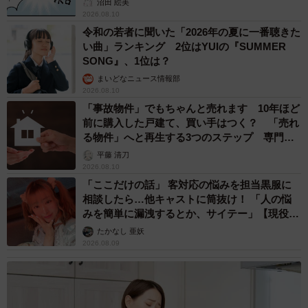
沼田 絵美
2026.08.10
令和の若者に聞いた「2026年の夏に一番聴きた
い曲」ランキング 2位はYUIの『SUMMER
SONG』、1位は？
まいどなニュース情報部
2026.08.10
「事故物件」でもちゃんと売れます 10年ほど
前に購入した戸建て、買い手はつく？ 「売れ
る物件」へと再生する3つのステップ 専門家
が解説
平藤 清刀
2026.08.10
「ここだけの話」 客対応の悩みを担当黒服に
相談したら…他キャストに筒抜け！ 「人の悩
みを簡単に漏洩するとか、サイテー」【現役キ
ャストに取材】
たかなし 亜妖
2026.08.09