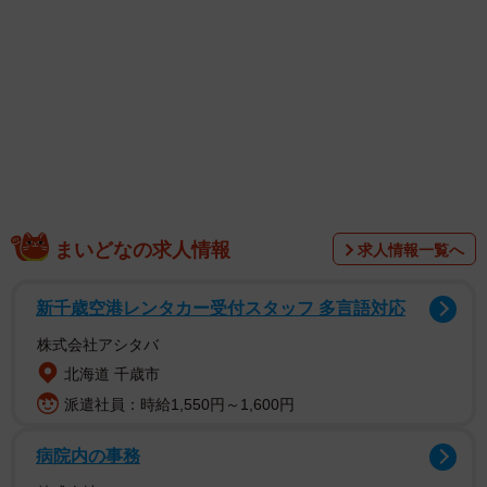
まいどなの求人情報
求人情報一覧へ
また環境省も、猫が交通事故や感染症にあうリスク、糞尿
などによるご近所トラブル、予期せぬ繁殖、心ない人物か
新千歳空港レンタカー受付スタッフ 多言語対応
らの虐待被害などを防ぐため、「猫は室内で飼育するこ
株式会社アシタバ
と」を推奨。猫の室内飼いに適した環境やよくある疑問な
北海道 千歳市
どについて、
環境省の公式HP
でも詳しく解説されてい
派遣社員：時給1,550円～1,600円
る。
病院内の事務
しかし、SNSや動画サイトなどには「猫の散歩動画」や