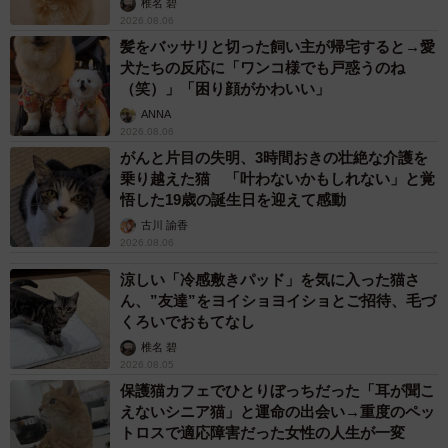
椎名 碧
2026.08.06
AirTagなどのGPS装置やマイクロチップ、ハーネスなどを
髪をバッサリと切った飼い主が帰宅すると→愛
犬たちの反応に「ワンコ様でも戸惑うのね
つけているから大丈夫、という意見も見受けられる。だが
（笑）」「困り顔がかわいい」
実際は、「猫が散歩中にパニックを起こして逃走した」
ANNA
「外飼いの猫が見当たらない…」といった投稿が日々ネッ
2026.08.06
がんと片目の失明、3時間おきの壮絶な介護を
ト上で散見されるのが現状だ。
乗り越えた猫 「叶わないかもしれない」と覚
悟した19歳の誕生日を迎えて感動
辛い思いをするのは飼い主じゃなく「猫」
古川 諭香
2026.08.06
「よく”猫は液体”と言われますが、しっかりとハーネスをつ
けていても、猫の滑らかな被毛やしなやかな動きによって
涼しい「冷感敷きパッド」を気に入った猫さ
ん、”友達”をヨイショヨイショとご招待、毛づ
簡単に抜けてしまいます。もし、クラクションや大きな物
くろいでおもてなし
音などに驚きパニックになった猫が本気で暴れたら…ハー
椎名 碧
ネスが抜けてしまうか、飼い主が猫に嚙まれたり爪を立て
2026.08.05
られたりしてリードごと手放してしまい、猫が逸走してし
保護猫カフェでひとりぼっちだった「耳が聞こ
えないシニア猫」と運命の出会い→重度のペッ
まう可能性が高いと考えられます。そうなれば交通事故に
トロスで適応障害だった女性の人生が一変
遭う確率は高くなります。AirTagもマイクロチップも交通