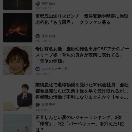
く…
高野 朋美
2026.08.09
京都五山送り火ピンチ 気候変動や獣害に施設
老朽化「もう限界」 クラファン募る
浅井 佳穂
2026.08.09
母は有名女優、慶応幼稚舎出身CBCアナのノー
スリーブ姿「育ちの良さが表情に表れてる」
「天使の笑顔」
まいどなメディア
2026.08.09
業績悪化で退職勧奨を受けた30代会社員 会社
都合退職ならば失業手当を早く受け取れるが…
再就職の活動で不利になりませんか？【キャリ
アカウンセラーが解説】
長澤 芳子
2026.08.09
正直しんどい夏のレジャーランキング、3位
「帰省」、2位「バーベキュー」を抑えた1位
は？