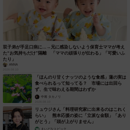
双子弟が手足口病に…→兄に感染しないよう保育士ママが考え
た“お気持ちだけ”隔離 「ママの頑張りが伝わる」「可愛いふ
たり」
ANNA
2026.08.10
「ほんのり甘くナッツのような食感」蓮の実は
食べられるって知ってる？ 市場には出回ら
ず、生で味わえる期間はわずか
中将 タカノリ
2026.08.10
リュウジさん「料理研究家に出来るのはこれく
らい」 熊本応援の姿に「立派な金額」「あり
がとう」「頭が上がりません」
まいどなトピック