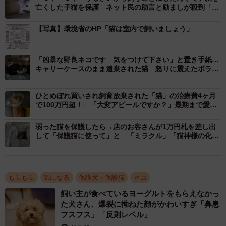
亡くした子猫を保護 ネット民の助言と励ましが殺到「そ
の猫はキミにしか飼えなかったんやで！」
【写真】環境省のHP「猫は室内で飼いましょう」
「凶暴な野良ネコです 気をつけて下さい」と置き手紙…
キャリーケースのまま遺棄された猫 怒りに震えたボラン
2/7
ティア「怖がっているだけ、とてもお利口」
譲渡会を経て飼い主さんのもとに迎えられた元保護猫兄弟、クウちゃん
ひとめぼれ買いされ飼育放棄された「猫」の治療費4ヶ月
で100万円超！←「大変アピールですか？」最期まで愛せ
（左）とカイちゃん（右）。同胞だった兄妹猫は交通事故で亡くなった
ないなら飼わないで！
という（画像提供：クウとカイさん）
弱った猫を保護したら→店のお客さんが1万円札を差し出
して「保護猫に使って」と 「ミラクル」「猫神様の化身
「外で生まれたクウとカイには他にも兄弟猫がいたそうな
だ」
んです。でも他の兄弟は幼くして車に轢かれてしまい、保
護主さんが急いでクウとカイを保護してくださり、今があ
もふもふ
気になる
保護犬・保護猫
ネコ
ります。猫の交通事故死（ロードキル）は2021年の調査で
飼い主が食べているヨーグルトをもらえなかっ
年間29万頭と推計されており、この数字からも、猫を外に
た犬さん、爆裂に拗ねた顔がかわいすぎ「鼻息
出すことがいかに危険かわかると思います」（クウとカイ
フスフス」「反則レベル」
さん）