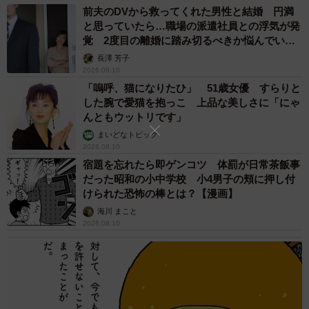
前夫のDVから救ってくれた男性と結婚 円満
と思っていたら…職場の派遣社員との浮気が発
覚 2度目の離婚に踏み切るべきか悩んでいま
す【夫婦関係修復カウンセラーが解説】
長澤 芳子
2026.08.10
「嗚呼、猫になりたひ」 51歳女優 すらりと
した腕で愛猫を抱っこ 上品な美しさに「にゃ
んともウットリです」
まいどなトピック
2026.08.10
宿題を忘れたら即ゲンコツ 体罰が日常茶飯事
だった昭和の小中学校 小4男子の頬に押し付
3/7
けられた恐怖の棒とは？【漫画】
海川 まこと
「猫は室内で飼いましょう」（環境省のHPより）
2026.08.10