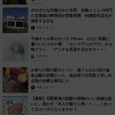
2026.08.10
ボロボロな外観のかに太郎 名物メニュ−500円
の北海道の料理店が営業再開 90歳初代店主が
接客する日も
中将 タカノリ
2026.08.10
平成ギャル界のカリスマRumi 心ない言葉に
傷ついたコロナ禍 「ホンマでっか!?TV」から
朝ドラへ 「アンチを見返す日がキター！」
石井 隼人
2026.08.10
お祭りの夜の駅のトイレ 捨てられた1匹の金
魚は酸欠状態だった 塩水浴で元気取り戻し白
点病の治療も奏功した
中将 タカノリ
2026.08.10
【漫画】宅配業者の誤配や荷物のいい加減な扱
いに、思わず「本人が謝りに来い！」…これっ
てカスハラになりますか？