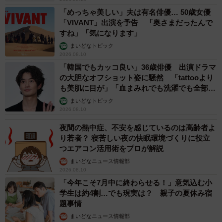
「めっちゃ美しい」夫は有名俳優… 50歳女優
4/7
「VIVANT」出演を予告 「奥さまだったんで
すね」「気になります」
「猫に快適な室内環境」（環境省のHPより）
まいどなトピック
2026.08.10
「韓国でもカッコ良い」36歳俳優 出演ドラマ
の大胆なオフショット姿に騒然 「tattooより
も美肌に目が」「血まみれでも洗濯でも全部か
っこいい」
まいどなトピック
2026.08.10
夜間の熱中症、不安を感じているのは高齢者よ
り若者？ 寝苦しい夜の快眠環境づくりに役立
つエアコン活用術をプロが解説
まいどなニュース情報部
2026.08.10
「今年こそ7月中に終わらせる！」意気込む小
学生は約4割…でも現実は？ 親子の夏休み宿
題事情
まいどなニュース情報部