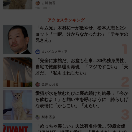
古川 諭香
事故を防いでくれません。猫が逸走して迷子になる、ある
2026.08.05
いは事故に遭うなどしたら、痛く苦しい思いをするのは飼
アクセスランキング
い主ではなく、猫なんです」（クウとカイさん）
「キム兄」木村祐一が激やせ、松本人志と2シ
ョット「一瞬、分からなかったわ」「テキヤの
やむを得ない場合も「SNSには投稿しないで」
兄さん」
それでも、「家のなかに閉じ込めておくのはかわいそう」
まいどなメディア
「元野良猫だから外の世界が恋しいはず」と、愛猫を外に
「完全に旅館だ」お盆も仕事…30代独身男性、
出したがる人もいる。
自宅で旅館料理を再現 「マジですごい」「天
才だ」「私もまねしたい」
「環境の変化が苦手な猫にとって、室内はもっとも安心で
金井 かおる
きる自分のテリトリーです。あえてそのテリトリーを屋外
愛猫が水を飲むたびに褒め続けた結果→「今か
まで広げる必要はないと思います。野良猫を保護した直後
ら飲むよ！」と飼い主を呼ぶように 誇らしげ
など、いろいろと手を尽くしてもストレスが多く、対処が
な表情に「かしこい」「えらい」
出来ないようなやむを得ない場合などに一時的に散歩をさ
梨木 香奈
せることもあるかもしれません。
「めっちゃ美しい」夫は有名俳優… 50歳女優