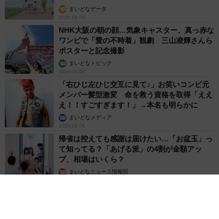
まいどなデータ
2026.08.09
NHK大阪の朝の顔…気象キャスター、真っ赤な
ワンピで「愛の不時着」観劇 三山凌輝さんら
ポスターと記念撮影
まいどなトピック
2026.08.09
「右ひじ左ひじ交互に見て♪」お笑いコンビ元
メンバー髪型激変 命を救う資格を取得「ええ
え！！すごすぎます！」→本名も明らかに
まいどなメディア
2026.08.09
帰省は控えても感謝は届けたい…「お盆玉」っ
て知ってる？「あげる派」の4割が金額アッ
プ、相場はいくら？
まいどなニュース情報部
2026.08.09