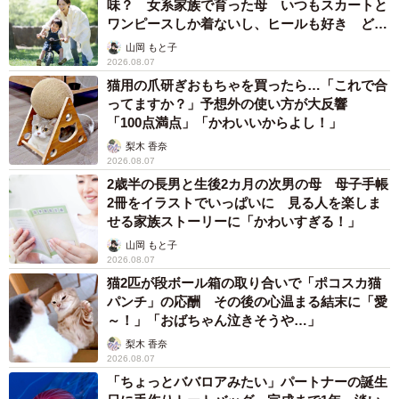
味？ 女系家族で育った母 いつもスカートと
ワンピースしか着ないし、ヒールも好き どの
へんが…
山岡 もと子
2026.08.07
猫用の爪研ぎおもちゃを買ったら…「これで合
ってますか？」予想外の使い方が大反響
「100点満点」「かわいいからよし！」
梨木 香奈
2026.08.07
2歳半の長男と生後2カ月の次男の母 母子手帳
2冊をイラストでいっぱいに 見る人を楽しま
せる家族ストーリーに「かわいすぎる！」
山岡 もと子
2026.08.07
猫2匹が段ボール箱の取り合いで「ポコスカ猫
パンチ」の応酬 その後の心温まる結末に「愛
～！」「おばちゃん泣きそうや…」
梨木 香奈
2026.08.07
「ちょっとババロアみたい」パートナーの誕生