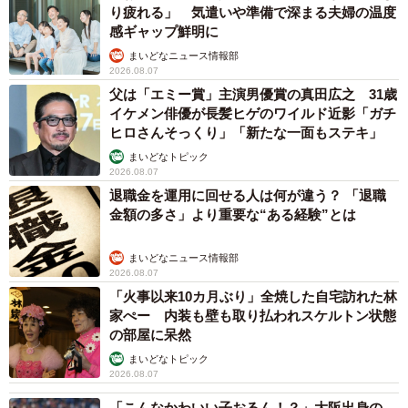
り疲れる」 気遣いや準備で深まる夫婦の温度
感ギャップ鮮明に
まいどなニュース情報部
2026.08.07
父は「エミー賞」主演男優賞の真田広之 31歳
イケメン俳優が長髪ヒゲのワイルド近影「ガチ
ヒロさんそっくり」「新たな一面もステキ」
まいどなトピック
2026.08.07
退職金を運用に回せる人は何が違う？ 「退職
金額の多さ」より重要な“ある経験”とは
まいどなニュース情報部
2026.08.07
「火事以来10カ月ぶり」全焼した自宅訪れた林
家ぺー 内装も壁も取り払われスケルトン状態
の部屋に呆然
まいどなトピック
2026.08.07
「こんなかわいい子おるん！？」大阪出身の