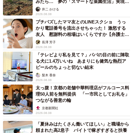
みたら… 夢の「スマートな菜園生活」実現な
るか
井二 かける
2026.08.08
プチバズしたママ友とのLINEスクショ うっ
かり電話番号を流出させちゃった！ 激怒する
友人 慰謝料の相場はいくらですか【弁護士が
解説】
長澤 芳子
2026.08.08
「テレビより私を見て？」パパの目の前に陣取
る犬に1.4万いいね あまりにも健気な熱烈ア
ピールのちょっと切ない結末
梨木 香奈
2026.08.08
太っ腹！京都の老舗中華料理店がフルコース料
理50人前を無料提供 「一市民としてお礼を」
つながる善意の輪
京都新聞社
2026.08.08
「夏休みはたくさん働いてほしい」と職場から
頼まれた高2息子 バイトで稼ぎすぎると扶養