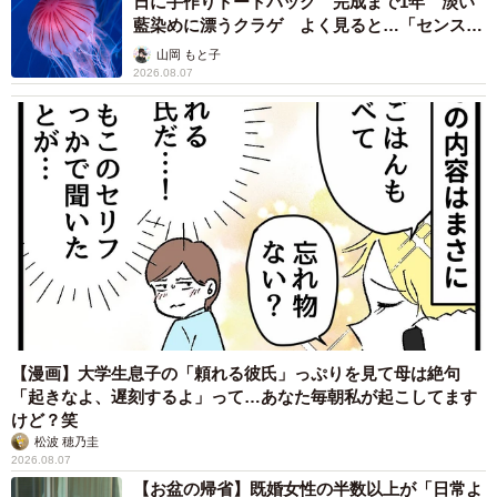
日に手作りトートバッグ 完成まで1年 淡い
藍染めに漂うクラゲ よく見ると…「センスす
ごい」
山岡 もと子
2026.08.07
【漫画】大学生息子の「頼れる彼氏」っぷりを見て母は絶句
「起きなよ、遅刻するよ」って…あなた毎朝私が起こしてます
けど？笑
松波 穂乃圭
2026.08.07
【お盆の帰省】既婚女性の半数以上が「日常よ