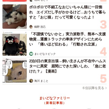
ボロボロで不細工なおじいちゃん猫に一目惚
れ エイズだし手がかかるけど…おうちで暮ら
3/3
すと「おじ猫」だって可愛くなったよ！
阪神車の直通特急
鶴野 浩己
鉄道ファンの間では「直通特急＝新快速よりも遅い」とい
「不謹慎でないかと」実力派歌手、熊本へ支援
物資…運搬トラックの車体デザインにためら
う図式が定着していますが、見方を変えると直通特急は新
い 「痛いほど伝わる」「行動され立派」
快速と同等の速達性を担保する列車でもあります。
まいどなトピック
山陽明石～西代間を見ると、JRの駅から距離があり、比較
2泊3日の東京出張→飼い主さんが不在中ハムス
ターに異変 眉間にできた深いしわ、「急に老
的乗降客数が多い駅として滝の茶屋駅（神戸市垂水区）、
けた？」【漫画】
板宿駅（神戸市須磨区）が挙げられます。
海川 まこと
滝の茶屋駅は朝夕ラッシュ時・夜間、板宿駅は終日にわた
６位以降を見る
って直通特急が停車します。滝の茶屋駅から大阪梅田駅ま
まいどなファミリー
では約50分（9時台）、板宿駅から大阪梅田駅までは約45
（新着記事順）
分です。