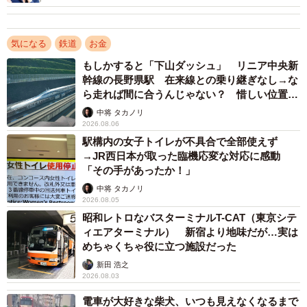
一見ボロ負けに見える直通特急ですが、実は強力な切り札
気になる
鉄道
お金
があるのです。それが割引切符の存在です。2024年5月現
もしかすると「下山ダッシュ」 リニア中央新
在、山陽電鉄沿線～阪神大阪梅田・大阪難波間の割引切符
幹線の長野県駅 在来線との乗り継ぎなし→な
ですと「阪神・山陽 シーサイド1dayチケット」（2400円・
ら走れば間に合うんじゃない？ 惜しい位置関
1日）、「阪神・明石市内1dayチケット」（1800円・1日）
係が反響
中将 タカノリ
があります。
2026.08.06
駅構内の女子トイレが不具合で全部使えず
→JR西日本が取った臨機応変な対応に感動
「阪神・山陽 シーサイド1dayチケット」は山陽電鉄線全線
「その手があったか！」
で使え、播磨町〜山陽姫路・西飾磨〜山陽網干の各駅券売
中将 タカノリ
機などで発売しています。一方、「阪神・明石市内1dayチ
2026.08.05
ケット」は西二見駅以東を対象とし、大蔵谷〜西二見の各
昭和レトロなバスターミナルT-CAT（東京シテ
ィエアターミナル） 新宿より地味だが…実は
駅券売機などで発売しています。
めちゃくちゃ役に立つ施設だった
新田 浩之
これらの割引切符を使うと山陽姫路～大阪梅田間はJRより
2026.08.03
も往復640円、明石～大阪梅田間は往復100円安くなりま
電車が大好きな柴犬、いつも見えなくなるまで