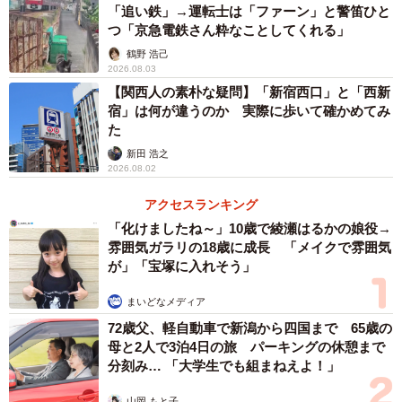
す。大阪難波の場合は山陽・阪神がよりオトクになりま
「追い鉄」→運転士は「ファーン」と警笛ひと
す。
つ「京急電鉄さん粋なことしてくれる」
鶴野 浩己
2026.08.03
時間に余裕があり、少しでも安く大阪梅田に行きたい場
【関西人の素朴な疑問】「新宿西口」と「西新
合、直通特急は有力な選択肢になります。
宿」は何が違うのか 実際に歩いて確かめてみ
た
実は直通特急は速い？
新田 浩之
2026.08.02
アクセスランキング
「化けましたね～」10歳で綾瀬はるかの娘役→
雰囲気ガラリの18歳に成長 「メイクで雰囲気
が」「宝塚に入れそう」
まいどなメディア
72歳父、軽自動車で新潟から四国まで 65歳の
母と2人で3泊4日の旅 パーキングの休憩まで
分刻み… 「大学生でも組まねえよ！」
山岡 もと子