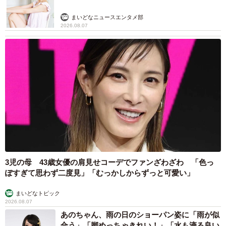
まいどなニュースエンタメ部
2026.08.07
3児の母 43歳女優の肩見せコーデでファンざわざわ 「色っ
ぽすぎて思わず二度見」「むっかしからずっと可愛い」
まいどなトピック
2026.08.07
あのちゃん、雨の日のショーパン姿に「雨が似
合う」「脚めっちゃきれい！」「水も滴る良い