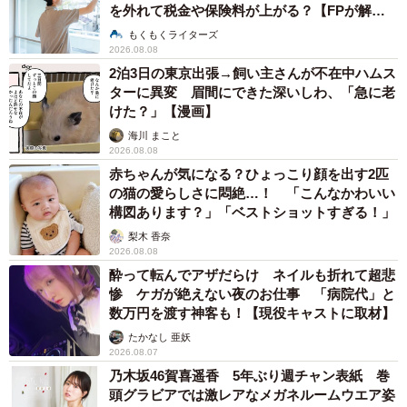
を外れて税金や保険料が上がる？【FPが解
説】
もくもくライターズ
2026.08.08
2泊3日の東京出張→飼い主さんが不在中ハムス
ターに異変 眉間にできた深いしわ、「急に老
けた？」【漫画】
海川 まこと
2026.08.08
赤ちゃんが気になる？ひょっこり顔を出す2匹
の猫の愛らしさに悶絶…！ 「こんなかわいい
構図あります？」「ベストショットすぎる！」
梨木 香奈
2026.08.08
酔って転んでアザだらけ ネイルも折れて超悲
惨 ケガが絶えない夜のお仕事 「病院代」と
数万円を渡す神客も！【現役キャストに取材】
たかなし 亜妖
2026.08.07
乃木坂46賀喜遥香 5年ぶり週チャン表紙 巻
頭グラビアでは激レアなメガネルームウエア姿