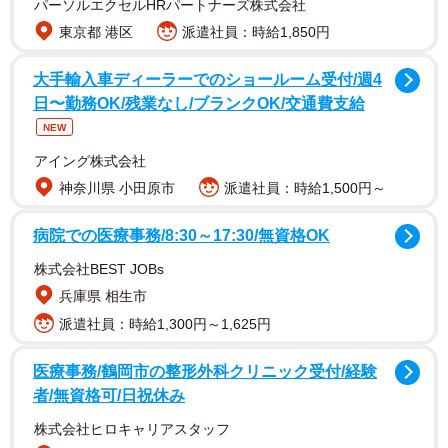
パーソルエクセルHRパートナーズ株式会社
東京都 港区
派遣社員：時給1,850円
大手輸入車ディーラーでのショールーム受付/週4
日〜勤務OK/残業なし/ブランクOK/交通費支給
直通特急は山陽姫路～阪神大阪梅田間を走る特別料金不要
NEW
な特急列車です。山陽姫路～阪神大阪梅田間の所要時間は
アイング株式会社
90～100分。車両は山陽車・阪神車ともに使われ、ロング
神奈川県 小田原市
派遣社員：時給1,500円～
シート車だけでなく転換クロスシート車が多いのも同列車
の特徴です。
病院での医療事務/8:30～17:30/無資格OK
株式会社BEST JOBs
運行本数は日中時間帯は1時間あたり4本、ラッシュ時間帯
兵庫県 相生市
は1時間あたり5本。停車駅は運用や利用実態に応じて複数
派遣社員：時給1,300円～1,625円
パターンが存在します。山陽姫路～阪神大阪梅田間の運賃
は1320円です。
医療事務/鶴岡市の整形外科クリニック受付/経験
者/無資格可/日祝休み
ライバルは並走するJR神戸線の新快速です。新快速は姫路
株式会社ヒロキャリアスタッフ
～大阪間を約60分で走破。運行本数は朝ラッシュ時は1時間