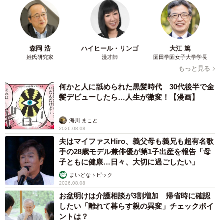
JRを利用すると、乗り換えが必要です。乗り換え時間を含
めると滝の茶屋駅から大阪駅までが約60分（9時台）、板宿
駅から大阪駅までは約40分です。
森岡 浩
ハイヒール・リンゴ
大江 篤
姓氏研究家
漫才師
園田学園女子大学学長
もっと見る
山陽明石以東では山陽の線形が悪く、JRは複々線でかつ線
何かと人に舐められた黒髪時代 30代後半で金
形が良いため、JRの方が速達性に優れます。とはいえ、大
髪デビューしたら…人生が激変！【漫画】
阪梅田駅まで直通する直通特急があるからこそ、滝の茶屋
駅・板宿駅～大阪間で互角に渡り合えるのです。
海川 まこと
2026.08.08
一方、運賃は滝の茶屋～大阪梅田間790円、板宿～大阪梅田
夫はマイファスHiro、義父母も義兄も超有名歌
手の28歳モデル兼俳優が第1子出産を報告「母
間650円です。JRですと滝の茶屋～大阪間は870円（神戸三
子ともに健康…日々、大切に過ごしたい」
宮駅乗り換え）、板宿～大阪間700円（神戸市営地下鉄利
まいどなトピック
用）です。運賃ですと、山陽は優位に立ちます。
2026.08.08
お盆明けは介護相談が3割増加 帰省時に確認
したい「離れて暮らす親の異変」チェックポイ
つまり、直通特急は割引切符の活用することで、JRとの競
ントは？