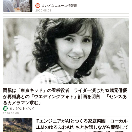
争力を維持しています。また、JRの駅から離れた山陽明石
まいどなニュース情報部
駅以東の主要駅では所要時間の点からもJRと互角の勝負を
2026.08.08
繰り広げているのです。このように見ていくと、直通特急
はなくてはならない重要な列車です。
両親は「東京キッド」の看板役者 ライダー演じた42歳元俳優
が再婚妻との「ウエディングフォト」計画を明言 「センスあ
るカメラマン求む」
まいどなトピック
2026.08.08
ITエンジニアがAIとつくる家庭菜園 ローカル
LLMのゆるふわAIたちとお話しながら開墾して