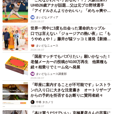
UHB26歳アナが話題…父は元プロ野球選手
「アイドルさんよりかわいい」「めちゃ爽や
か」
まいどなメディア
2026.08.07
世界一周中に3度も出会った運命的カップル
口では言えない「ジョージアの熱い夜」に「も
うやめぇや！」藤井が猛ツッコミ連発【新婚さ
ん】
まいどなニュース
2026.08.07
「国産マッチでもバズりたい」願いかなった！
老舗メーカーの投稿が4100万再生 他業種も
続々相乗りでミーム化へ発展
まいどなニュース調査部
2026.08.07
「即座に案内することが不可能です」レストラ
ンの入り口に大きな注意書き オートリザーブ
からの予約を拒否するお断りに賛同者続々
中将 タカノリ
2026.08.07
「本は買うだけでいい」京極夏彦さんの言葉に