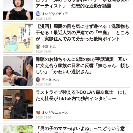
アーティスト」 幻想的な近影が話題
まいどなメディア
2026.08.07
【漫画】周囲の目を気にせず遊べる！洗濯物も
干せる！最近人気の戸建ての「中庭」 ところ
が…実際住んでみて分かった後悔ポイント
中瀬 えみ
2026.08.07
難聴のお姉ちゃんに5歳の妹が手話通訳 互い
に支え合う家族の日常に反響「妹ちゃん、頼も
しい」「かわいい通訳さん」
五ヶ瀬 あお
2026.08.07
ラストライブ控えるT-BOLAN森友嵐士 にし
たん社長がTikTok内で独占インタビュー
まいどなニュース
2026.08.07
「男の子のママっぽいよね」ってどういう意