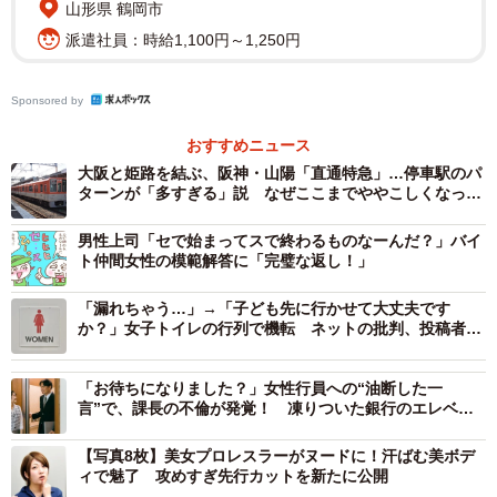
山形県 鶴岡市
あたり5本程度、それ以外の時間帯は4本です。姫路～大阪
派遣社員：時給1,100円～1,250円
間の運賃は1520円です。
Sponsored by
割引切符の存在がポイント
おすすめニュース
大阪と姫路を結ぶ、阪神・山陽「直通特急」…停車駅のパ
ターンが「多すぎる」説 なぜここまでややこしくなった
のか
男性上司「セで始まってスで終わるものなーんだ？」バイ
ト仲間女性の模範解答に「完璧な返し！」
「漏れちゃう…」→「子ども先に行かせて大丈夫です
か？」女子トイレの行列で機転 ネットの批判、投稿者は
どう受け止めた
「お待ちになりました？」女性行員への“油断した一
言”で、課長の不倫が発覚！ 凍りついた銀行のエレベー
ターホール
2/3
【写真8枚】美女プロレスラーがヌードに！汗ばむ美ボデ
ィで魅了 攻めすぎ先行カットを新たに公開
手前が山陽明石駅、奥がJR明石駅（Ken-Jiraud Jp/stock.adobe.com）