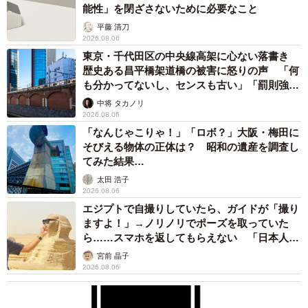
能性」を閉ざさないために必要なこと
平藤 清刀
2026.08.06
東京・千代田区の中央線高架に心ない落書き
歴史ある昌平橋架道橋の被害に怒りの声 「何
も分かってないし、センスも古い」「罰則強化
して」
中将 タカノリ
2026.08.06
「なんじゃこりゃ！」「ロボ？」大阪・梅田に
そびえる物体の正体は？ 昭和の遺産を調査し
てみた結果…
太田 浩子
2026.08.06
エジプトで自撮りしていたら、ガイドが「撮り
ますよ！」→ノリノリでポーズを取っていた
ら……スマホを返してもらえない 「日本人は
カモ代表かも」「私は6時間で3万円払った」
宮前 晶子
2026.08.06