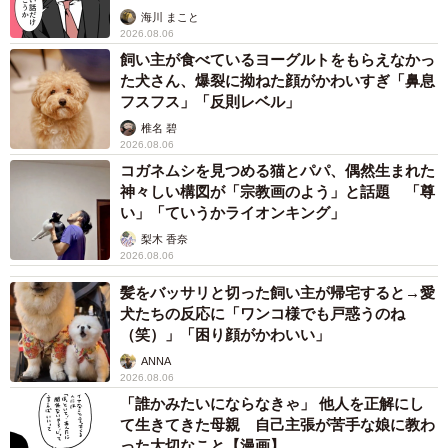
海川 まこと
2026.08.06
飼い主が食べているヨーグルトをもらえなかっ
た犬さん、爆裂に拗ねた顔がかわいすぎ「鼻息
フスフス」「反則レベル」
椎名 碧
2026.08.06
コガネムシを見つめる猫とパパ、偶然生まれた
神々しい構図が「宗教画のよう」と話題 「尊
い」「ていうかライオンキング」
梨木 香奈
2026.08.06
髪をバッサリと切った飼い主が帰宅すると→愛
犬たちの反応に「ワンコ様でも戸惑うのね
（笑）」「困り顔がかわいい」
ANNA
2026.08.06
「誰かみたいにならなきゃ」 他人を正解にし
て生きてきた母親 自己主張が苦手な娘に教わ
った大切なこと【漫画】