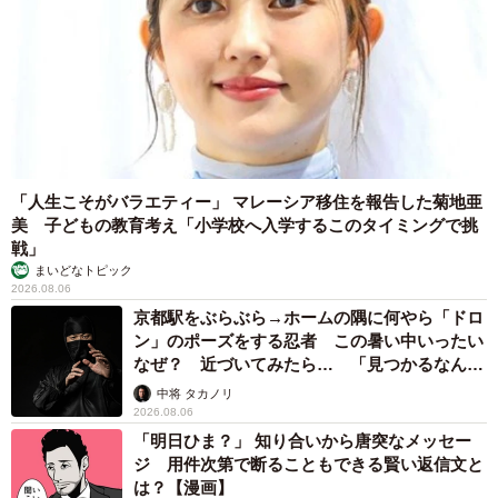
「人生こそがバラエティー」 マレーシア移住を報告した菊地亜
美 子どもの教育考え「小学校へ入学するこのタイミングで挑
戦」
まいどなトピック
2026.08.06
京都駅をぶらぶら→ホームの隅に何やら「ドロ
ン」のポーズをする忍者 この暑い中いったい
なぜ？ 近づいてみたら… 「見つかるなんて
未熟」
中将 タカノリ
2026.08.06
「明日ひま？」 知り合いから唐突なメッセー
ジ 用件次第で断ることもできる賢い返信文と
は？【漫画】