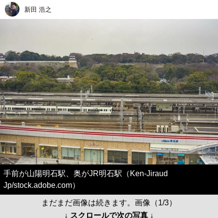
新田 浩之
手前が山陽明石駅、奥がJR明石駅（Ken-Jiraud
Jp/stock.adobe.com）
まだまだ画像は続きます。画像（1/3）
↓ スクロールで次の写真 ↓