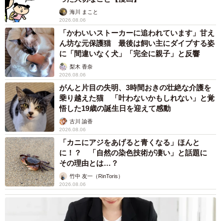
海川 まこと
2026.08.06
「かわいいストーカーに追われています」甘え
ん坊な元保護猫 最後は飼い主にダイブする姿
に「間違いなく犬」「完全に親子」と反響
梨木 香奈
2026.08.06
がんと片目の失明、3時間おきの壮絶な介護を
乗り越えた猫 「叶わないかもしれない」と覚
悟した19歳の誕生日を迎えて感動
古川 諭香
2026.08.06
「カニにアジをあげると青くなる」ほんと
に！？ 「自然の染色技術が凄い」と話題に
その理由とは…？
竹中 友一（RinToris）
2026.08.06