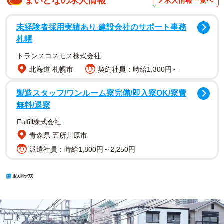
まいどなの求人情報
求人情報一覧へ
未経験者採用実績あり 建設会社のサポート事務
札幌
トランスコスモス株式会社
北海道 札幌市
契約社員：時給1,300円～
製造スタッフ/ワンルーム寮完備/即入寮OK/寮費
無料/退寮
Fulfill株式会社
青森県 五所川原市
派遣社員：時給1,800円～2,250円