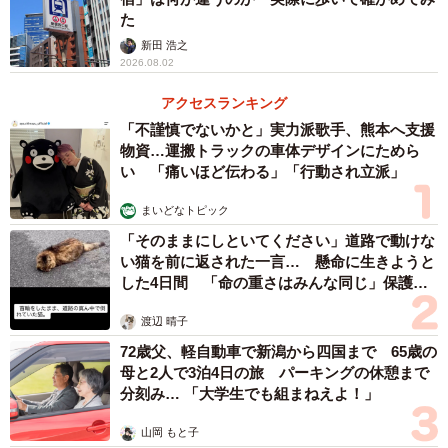
た
新田 浩之
2026.08.02
アクセスランキング
「不謹慎でないかと」実力派歌手、熊本へ支援
物資…運搬トラックの車体デザインにためら
い 「痛いほど伝わる」「行動され立派」
まいどなトピック
「そのままにしといてください」道路で動けな
い猫を前に返された一言… 懸命に生きようと
した4日間 「命の重さはみんな同じ」保護団
体代表の訴え
渡辺 晴子
72歳父、軽自動車で新潟から四国まで 65歳の
母と2人で3泊4日の旅 パーキングの休憩まで
分刻み… 「大学生でも組まねえよ！」
山岡 もと子