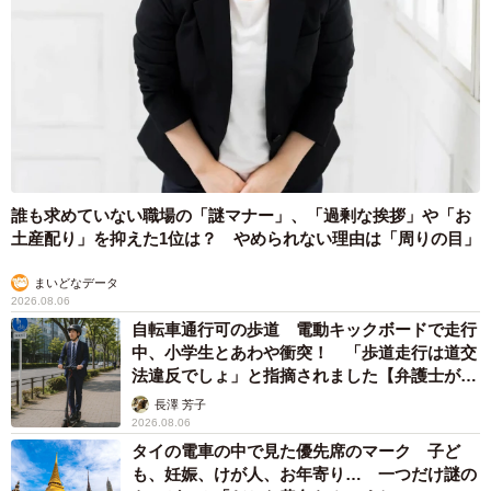
誰も求めていない職場の「謎マナー」、「過剰な挨拶」や「お
土産配り」を抑えた1位は？ やめられない理由は「周りの目」
まいどなデータ
2026.08.06
自転車通行可の歩道 電動キックボードで走行
中、小学生とあわや衝突！ 「歩道走行は道交
法違反でしょ」と指摘されました【弁護士が解
説】
長澤 芳子
2026.08.06
タイの電車の中で見た優先席のマーク 子ど
も、妊娠、けが人、お年寄り… 一つだけ謎の