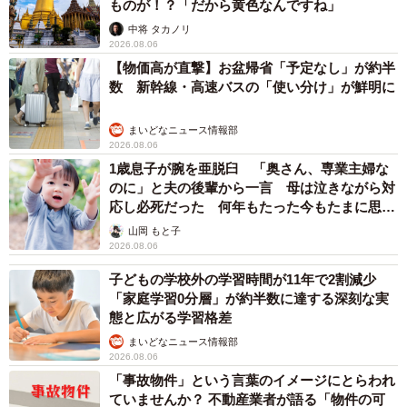
ものが！？「だから黄色なんですね」
中将 タカノリ
2026.08.06
【物価高が直撃】お盆帰省「予定なし」が約半
数 新幹線・高速バスの「使い分け」が鮮明に
まいどなニュース情報部
2026.08.06
1歳息子が腕を亜脱臼 「奥さん、専業主婦な
のに」と夫の後輩から一言 母は泣きながら対
応し必死だった 何年もたった今もたまに思い
出し…
山岡 もと子
2026.08.06
子どもの学校外の学習時間が11年で2割減少
「家庭学習0分層」が約半数に達する深刻な実
態と広がる学習格差
まいどなニュース情報部
2026.08.06
「事故物件」という言葉のイメージにとらわれ
ていませんか？ 不動産業者が語る「物件の可