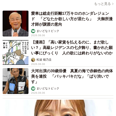
もっと見る
愛車は総走行距離17万キロのホンダレジェン
ド 「どなたか欲しい方が居たら」 大御所漫
才師が譲渡の意向
まいどなトピック
2026.08.06
【漫画】「高い家賃を払えるのに、まだ欲し
い？」高級レジデンスの七夕飾り、書かれた願
い事にびっくり 人の欲には終わりがないのか
松波 穂乃圭
2026.08.06
大河出演の39歳俳優 真夏の海で赤銅色の肉体
美を連投 「バッキバキだな」「ばり渋いで
す」
まいどなトピック
2026.08.06