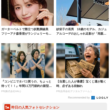
ガーターベルトで際立つ妖艶脚線美
紗栄子の長男 18歳のモデル、カジュ
フリーアナ森香澄がランジェリーモデ
アルコーデのおしゃれ近影が「両親の
ルに ｢PE...
いいとこ取...
『コンビニでタバコ買うの、ちょっと
【当選した人が暴露】宝くじ運が動く
待って！！』年間11万円節約の新型タ
時、必ずある前触れ
バコ
PR(株式会社HAL)
PR(合同会社デジタルファーム )
Recommended by
昨日の人気フォトセレクション