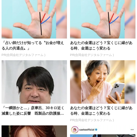
「占い師だけが知ってる〝お金が増え
あなたの金運はどう？宝くじに縁があ
る人の共通点〟」
る時、金運はこう変わる
PR(合同会社デジタルファーム )
PR(合同会社デジタルファーム )
「一瞬誰かと…」彦摩呂、30キロ近く
あなたの金運はどう？宝くじに縁があ
減量した姿に反響 既製品の防護服が
る時、金運はこう変わる
着られると...
PR(合同会社デジタルファーム )