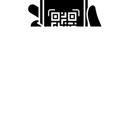
「LINEのQRコードを添付して」社長をかたる詐欺メール
続々 社員を個人アカウントへ誘導→最後は不正送金…求めら
れる「だまされる前提」の対策
井二 かける
2026.08.06
重みも歴史もズッシリ…出雲大社の日本最大級
「大しめ縄」が8年ぶり掛けかえ 伝統の「大
撚り合わせ」が28万回超再生「ほんとに圧巻」
まいどなニュース調査部
2026.08.06
「これ全部長野県」海外のような絶景ショット
に感動と反響「離れてからいいところだったん