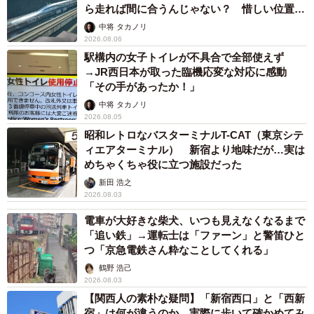
ら走れば間に合うんじゃない？ 惜しい位置関
係が反響
中将 タカノリ
2026.08.06
駅構内の女子トイレが不具合で全部使えず
→JR西日本が取った臨機応変な対応に感動
「その手があったか！」
中将 タカノリ
2026.08.05
昭和レトロなバスターミナルT-CAT（東京シテ
ィエアターミナル） 新宿より地味だが…実は
めちゃくちゃ役に立つ施設だった
新田 浩之
2026.08.03
電車が大好きな柴犬、いつも見えなくなるまで
「追い鉄」→運転士は「ファーン」と警笛ひと
つ「京急電鉄さん粋なことしてくれる」
鶴野 浩己
2026.08.03
【関西人の素朴な疑問】「新宿西口」と「西新
宿」は何が違うのか 実際に歩いて確かめてみ