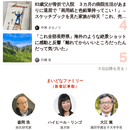
83歳父が骨折で入院 ３カ月の病院生活があま
りに退屈で「画用紙と色鉛筆持ってこい！」→
スケッチブックを見た家族が仰天「これ、売れ
ますよ…」
中将 タカノリ
「これ全部長野県」海外のような絶景ショット
に感動と反響「離れてからいいところだったん
だって気づいた」
行橋 友
６位以降を見る
まいどなファミリー
（新着記事順）
森岡 浩
ハイヒール・リンゴ
大江 篤
姓氏研究家
漫才師
園田学園女子大学学長