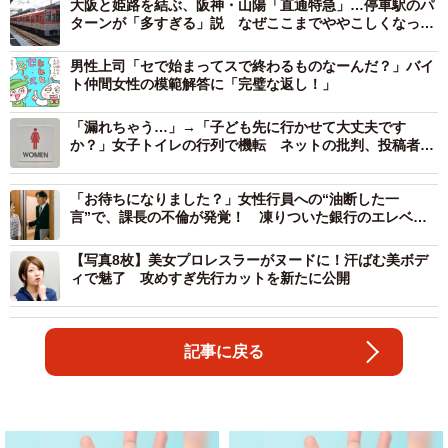
大阪と姫路を結ぶ、阪神・山陽「直通特急」…停車駅のパ
ターンが「多すぎる」説 なぜここまでややこしくなった
のか
男性上司「セで始まってスで終わるものなーんだ？」バイ
ト仲間女性の模範解答に「完璧な返し！」
「漏れちゃう…」→「子ども先に行かせて大丈夫です
か？」女子トイレの行列で機転 ネットの批判、投稿者は
どう受け止めた
「お待ちになりました？」女性行員への“油断した一
言”で、課長の不倫が発覚！ 凍りついた銀行のエレベー
ターホール
【写真8枚】美女プロレスラーがヌードに！汗ばむ美ボデ
ィで魅了 攻めすぎ先行カットを新たに公開
記事に戻る