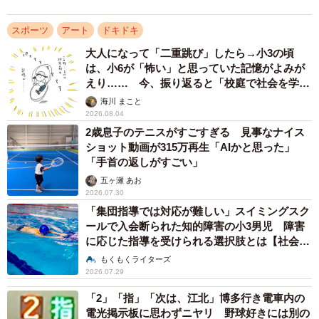
スポーツ
アート
ドキドキ
大人になって「二重跳び」したら→小3の頃
は、小6が「怖い」と思っていた記憶がよみが
えり…… 今、振り返ると「校庭で社会を学ん
でいった」【漫画】
海川 まこと
2026.08.04
2歳息子のテニスがすごすぎる 見事なナイス
ショット動画が315万再生「AIかと思った」
「手首の返しがすごい」
五ヶ瀬 あお
2026.07.30
「集団指導では対応が難しい」スイミングスク
ールで入会断られた知的障害の小3男児 障害
に応じた指導を受けられる選択肢とは【社会福
祉士が解説】
もくもくライターズ
2026.07.29
「2」「指」「次は、江北」博多行き電車内の
電光掲示板に思わずニヤリ 野球好きには別の