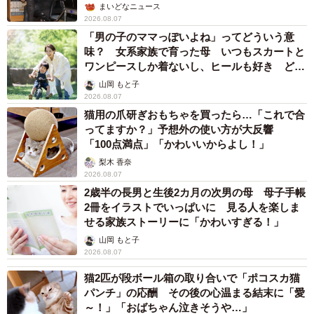
まいどなニュース
2026.08.07
「男の子のママっぽいよね」ってどういう意
味？ 女系家族で育った母 いつもスカートと
ワンピースしか着ないし、ヒールも好き どの
へんが…
山岡 もと子
2026.08.07
猫用の爪研ぎおもちゃを買ったら…「これで合
ってますか？」予想外の使い方が大反響
「100点満点」「かわいいからよし！」
梨木 香奈
2026.08.07
2歳半の長男と生後2カ月の次男の母 母子手帳
2冊をイラストでいっぱいに 見る人を楽しま
せる家族ストーリーに「かわいすぎる！」
山岡 もと子
2026.08.07
猫2匹が段ボール箱の取り合いで「ポコスカ猫
パンチ」の応酬 その後の心温まる結末に「愛
～！」「おばちゃん泣きそうや…」