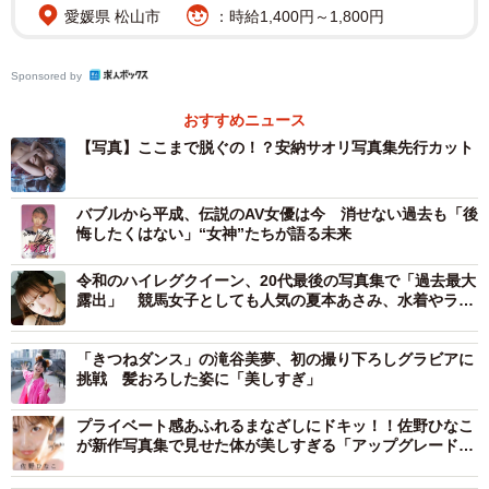
愛媛県 松山市
：時給1,400円～1,800円
レスリング王座、「アイスリボン」第34代ICE×∞王座とい
ったタイトルを獲得する。現在は最大手団体「スターダ
Sponsored by
ム」にも参戦するなど活躍の幅を広げている、通称“絶対不
屈彼女”。
おすすめニュース
【写真】ここまで脱ぐの！？安納サオリ写真集先行カット
バブルから平成、伝説のAV女優は今 消せない過去も「後
悔したくはない」“女神”たちが語る未来
令和のハイレグクイーン、20代最後の写真集で「過去最大
露出」 競馬女子としても人気の夏本あさみ、水着やラン
ジェリー姿を披露
「きつねダンス」の滝谷美夢、初の撮り下ろしグラビアに
挑戦 髪おろした姿に「美しすぎ」
プライベート感あふれるまなざしにドキッ！！佐野ひなこ
が新作写真集で見せた体が美しすぎる「アップグレードし
た私を見て」