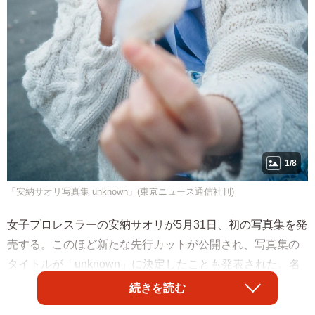
1/8
「安納サオリ写真集 unknown」​(東京ニュース通信社刊)
女子プロレスラーの安納サオリが5月31日、初の写真集を発
売する。このほど新たな先行カットが公開され、写真集の
タイトルが「unknown」に決定したことも発表された。名
前のアノウとアンノウンをかけつつ「誰も知らない、自分
続きを読む
自身も知らなかった安納サオリの姿を見てほしい」との思