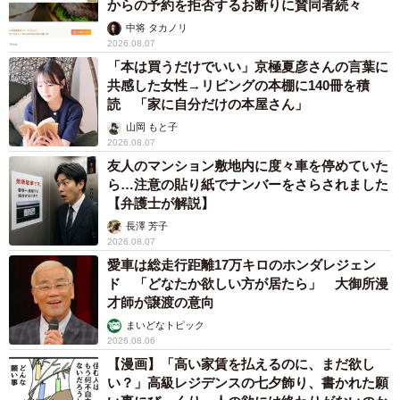
からの予約を拒否するお断りに賛同者続々
中将 タカノリ
2026.08.07
「本は買うだけでいい」京極夏彦さんの言葉に
共感した女性→リビングの本棚に140冊を積
読 「家に自分だけの本屋さん」
山岡 もと子
2026.08.07
友人のマンション敷地内に度々車を停めていた
ら…注意の貼り紙でナンバーをさらされました
【弁護士が解説】
長澤 芳子
2026.08.07
愛車は総走行距離17万キロのホンダレジェン
ド 「どなたか欲しい方が居たら」 大御所漫
才師が譲渡の意向
まいどなトピック
2026.08.06
【漫画】「高い家賃を払えるのに、まだ欲し
い？」高級レジデンスの七夕飾り、書かれた願