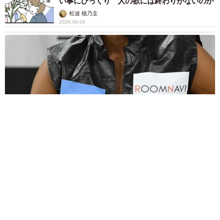
い事にびっくり 人の欲には終わりがないのか
松波 穂乃圭
2026.08.06
大河出演の39歳俳優 真夏の海で赤銅色の肉体美を連投 「バ
ッキバキだな」「ばり渋いです」
まいどなトピック
2026.08.06
「人生こそがバラエティー」 マレーシア移住
を報告した菊地亜美 子どもの教育考え「小学