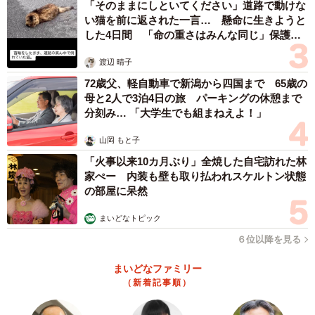
「そのままにしといてください」道路で動けな
い猫を前に返された一言… 懸命に生きようと
した4日間 「命の重さはみんな同じ」保護団
体代表の訴え
渡辺 晴子
72歳父、軽自動車で新潟から四国まで 65歳の
母と2人で3泊4日の旅 パーキングの休憩まで
分刻み… 「大学生でも組まねえよ！」
山岡 もと子
「火事以来10カ月ぶり」全焼した自宅訪れた林
家ぺー 内装も壁も取り払われスケルトン状態
の部屋に呆然
まいどなトピック
６位以降を見る
まいどなファミリー
（新着記事順）