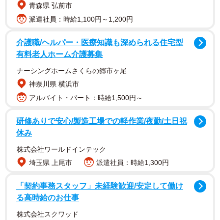
参戦。人気ユニット「コズミック・エンジェルズ」に電撃
青森県 弘前市
加入し、同月下旬に同団体の6人タッグベルト「第23代アー
派遣社員：時給1,100円～1,200円
ティスト・オブ・スターダム王座」も初戴冠するなど、業
界内で今最も注目を集める選手の一人だ。
介護職/ヘルパー・医療知識も深められる住宅型
有料老人ホーム介護募集
今回の撮影は、千葉・富津と山梨・河口湖で行われた。テ
ナーシングホームさくらの郷市ヶ尾
ーマは「禁断のデート」。着衣ながらも目を奪われるボデ
神奈川県 横浜市
ィライン、その下からのぞく艶やかなランジェリー、さら
アルバイト・パート：時給1,500円～
には一糸まとわぬ姿で同性すら見惚れる裸体を完全解放し
研修ありで安心/製造工場での軽作業/夜勤/土日祝
ている。東京ニュース通信社発行。定価4000円。
休み
【安納サオリ(あのう・さおり)】1991年2月1日生まれ。滋
株式会社ワールドインテック
賀県出身。水瓶座。A型。舞台女優として活動後、15年に
埼玉県 上尾市
派遣社員：時給1,300円
プロレスラーとしてデビュー。キュートなビジュアルと美
「契約事務スタッフ」未経験歓迎/安定して働け
しい技の数々、そして小柄ながらも負けん気の強さで定評
る高時給のお仕事
を集め、「Actwres girl'Z」初代AWGシングル王座、
株式会社スクワッド
「PURE-J女子プロレス」第23代プリンセス・オブ・プロ