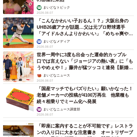
まいどなトピック
2026.08.07
「こんなかわいい子おるん！？」大阪出身の
UHB26歳アナが話題…父は元プロ野球選手
「アイドルさんよりかわいい」「めちゃ爽や
か」
まいどなメディア
2026.08.07
世界一周中に3度も出会った運命的カップル
口では言えない「ジョージアの熱い夜」に「も
うやめぇや！」藤井が猛ツッコミ連発【新婚さ
ん】
まいどなニュース
2026.08.07
「国産マッチでもバズりたい」願いかなった！
老舗メーカーの投稿が4100万再生 他業種も
続々相乗りでミーム化へ発展
まいどなニュース調査部
2026.08.07
「即座に案内することが不可能です」レストラ
ンの入り口に大きな注意書き オートリザーブ