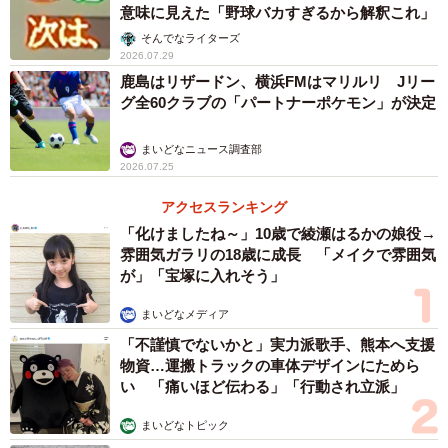
意味に見えた「野球バカすぎるから解釈これ」
そんでなライターズ
2026.07.29
鹿島はリザードン、横浜FMはマリルリ Jリー
グ全60クラブの「パートナーポケモン」が決定
まいどなニュース調査部
2026.07.25
アクセスランキング
「化けましたね～」10歳で綾瀬はるかの娘役→
雰囲気ガラリの18歳に成長 「メイクで雰囲気
が」「宝塚に入れそう」
まいどなメディア
「不謹慎でないかと」実力派歌手、熊本へ支援
物資…運搬トラックの車体デザインにためら
い 「痛いほど伝わる」「行動され立派」
まいどなトピック