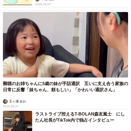
2026.08.07
難聴のお姉ちゃんに5歳の妹が手話通訳 互いに支え合う家族の
日常に反響「妹ちゃん、頼もしい」「かわいい通訳さん」
五ヶ瀬 あお
2026.08.07
ラストライブ控えるT-BOLAN森友嵐士 にし
たん社長がTikTok内で独占インタビュー