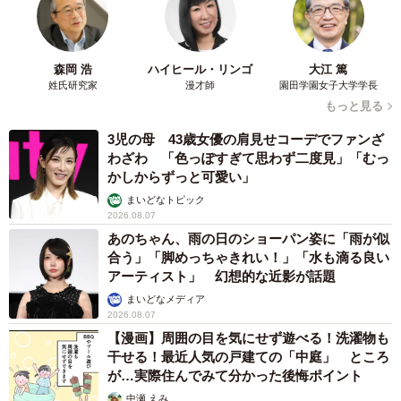
森岡 浩
ハイヒール・リンゴ
大江 篤
姓氏研究家
漫才師
園田学園女子大学学長
もっと見る
3児の母 43歳女優の肩見せコーデでファンざ
わざわ 「色っぽすぎて思わず二度見」「むっ
かしからずっと可愛い」
まいどなトピック
2026.08.07
あのちゃん、雨の日のショーパン姿に「雨が似
合う」「脚めっちゃきれい！」「水も滴る良い
アーティスト」 幻想的な近影が話題
まいどなメディア
2026.08.07
【漫画】周囲の目を気にせず遊べる！洗濯物も
干せる！最近人気の戸建ての「中庭」 ところ
が…実際住んでみて分かった後悔ポイント
中瀬 えみ