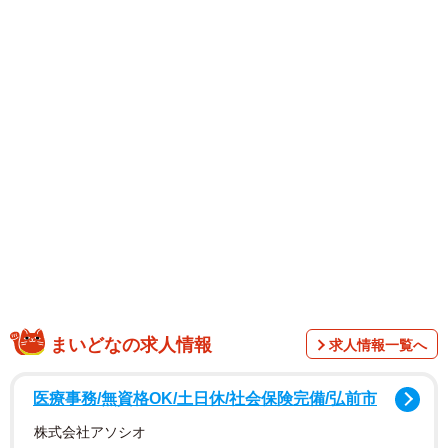
いで本人が名付けたという。今春から最大手団体・スター
ダムに参戦するなど注目を集める彼女が、リング上では決
して見せない“限界露出”にチャレンジしている。
まいどなの求人情報
求人情報一覧へ
2015年デビュー。さまざまな団体でチャンピオンベルトを
医療事務/無資格OK/土日休/社会保険完備/弘前市
獲得するなど足跡を残し、今年4月からはスターダムに緊急
株式会社アソシオ