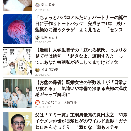
梨木 香奈
2026.08.07
「ちょっとババロアみたい」パートナーの誕生
日に手作りトートバッグ 完成まで1年 淡い
藍染めに漂うクラゲ よく見ると…「センスす
ごい」
山岡 もと子
2026.08.07
【漫画】大学生息子の「頼れる彼氏」っぷりを
見て母は絶句 「起きなよ、遅刻するよ」っ
て…あなた毎朝私が起こしてますけど？笑
松波 穂乃圭
2026.08.07
【お盆の帰省】既婚女性の半数以上が「日常よ
り疲れる」 気遣いや準備で深まる夫婦の温度
感ギャップ鮮明に
まいどなニュース情報部
2026.08.07
父は「エミー賞」主演男優賞の真田広之 31歳
イケメン俳優が長髪ヒゲのワイルド近影「ガチ
ヒロさんそっくり」「新たな一面もステキ」