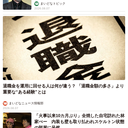
まいどなトピック
2026.08.07
退職金を運用に回せる人は何が違う？ 「退職金額の多さ」より
重要な“ある経験”とは
まいどなニュース情報部
2026.08.07
「火事以来10カ月ぶり」全焼した自宅訪れた林
家ぺー 内装も壁も取り払われスケルトン状態
の部屋に呆然