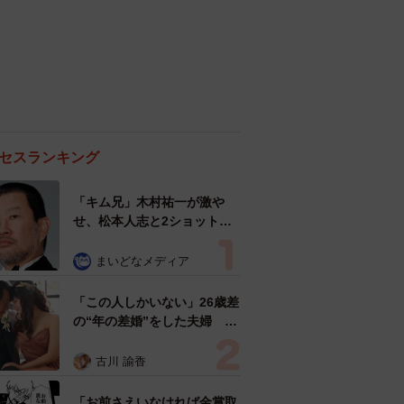
セスランキング
「キム兄」木村祐一が激や
せ、松本人志と2ショット
「一瞬、分からなかったわ」
「テキヤの兄さん」
まいどなメディア
「この人しかいない」26歳差
の“年の差婚”をした夫婦 出
会いは？反対する声はなかっ
た？ 今の思いを聞いた
古川 諭香
「お前さえいなければ金賞取