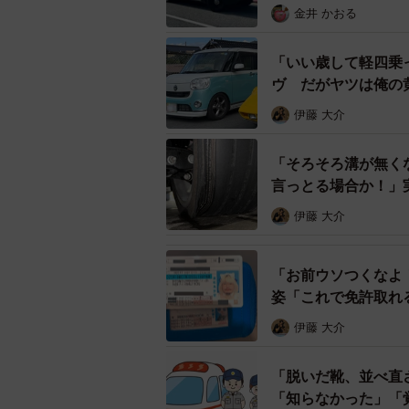
一定の条件を満たすものには専用の
金井 かおる
順次交付予定とのこと。現在、一部
め、注意が必要です。
「いい歳して軽四乗
ヴ だがヤツは俺の
いい」
伊藤 大介
「そろそろ溝が無く
言っとる場合か！」
伊藤 大介
「お前ウソつくなよ
姿「これで免許取れ
伊藤 大介
「脱いだ靴、並べ直
「知らなかった」「