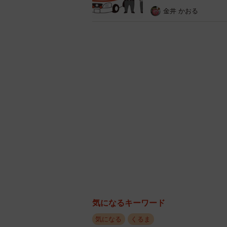
金井 かおる
免許もナンバープレートもない「電動キック
失も問われ
気になるキーワード
気になる
くるま