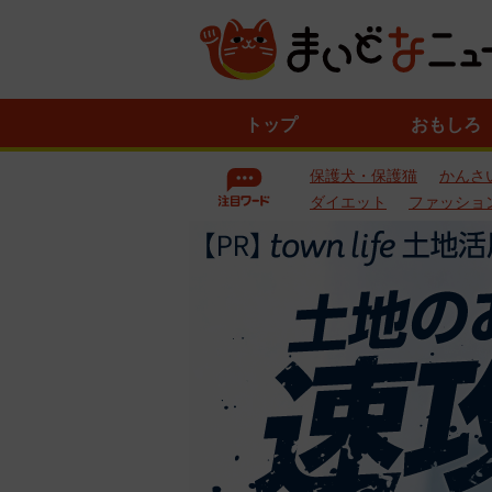
ニ
トップ
おもしろ
ュ
ー
保護犬・保護猫
かんさ
ス
一
ダイエット
ファッショ
覧