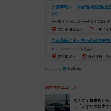
全運転」を訴えました。
介護事務パート/経験者歓迎/土
OK
「電動キックボードに乗る方へお願
社会福祉法人名古屋市社会福祉協議会 
の安全だけを守るのではないという
愛知県 名古屋市
アルバイト
なかったですむ話ではありません。
かもしれない。死んでからでは遅い
白金高輪やまと整形外科で医療事
ヒューマンリソシア株式会社
「電動キックボードはタイヤが小さ
東京都 港区
派遣社員：時給1
り、ブレーキかけて飛んでゆく老若
ら、せめてナンバーつけてください
Sponsored by
「電動キックボードのツイートがプ
意見がないのである。なぜこんなに
おすすめニュース
誰だ甘い蜜を吸っているのは」
なんで？警察官から
※特定小型原動機付自転車（電動キ
→「かなりの頻度で