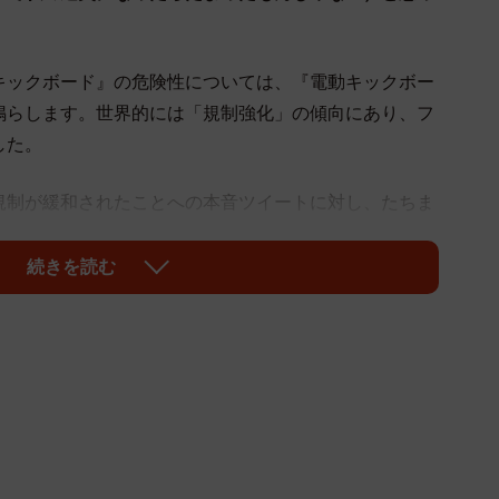
キックボード』の危険性については、『電動キックボー
鳴らします。世界的には「規制強化」の傾向にあり、フ
した。
規制が緩和されたことへの本音ツイートに対し、たちま
、リプ欄には自動車を運転する側からの切実な共感の声
続きを読む
の旅行者の事故…
ありがとうございます」
に怪我する分には、まあお好きにって思います」
害者にされたらたまったもんじゃない」