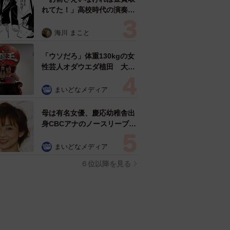
れてた！」高校時代の演奏会
がトラウマ……責められた学
生は楽器修理職人に 10年後
海川 まこと
再会した因縁の相手から思わ
ぬ申し出【漫画】
「ウソだろ」体重130kgの女
性芸人オダウエダ植田 大学
時代のほっそり姿に「マジ
で」
まいどなメディア
母は有名女優、慶応幼稚舎出
身CBCアナのノースリーブ姿
「育ちの良さが表情に表れて
る」「天使の笑顔」
まいどなメディア
６位以降を見る