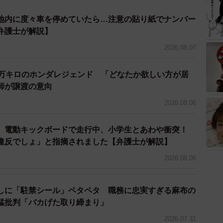
地内に度々車を停めていたら…注意の貼り紙でナンバー
弁護士が解説】
2026.08.07
7万キロのホンダレジェンド 「どなたか欲しい方が居
師が譲渡の意向
2026.08.06
 電動キックボードで走行中、小学生とあわや衝突！
違反でしょ」と指摘されました【弁護士が解説】
2026.08.06
しに「駐禁シール」ペタペタ 職務に忠実すぎる麻布の
猛批判「バカげた取り締まり」
2026.07.31