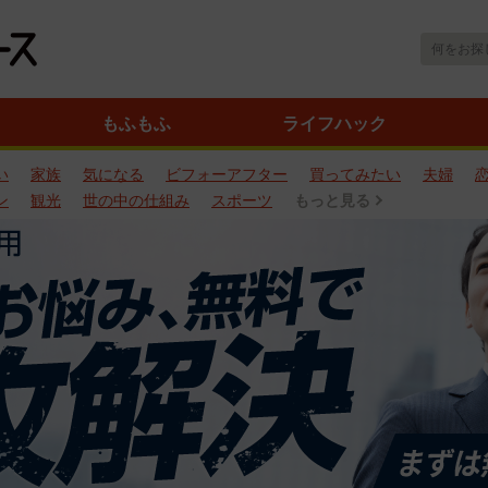
もふもふ
ライフハック
い
家族
気になる
ビフォーアフター
買ってみたい
夫婦
ン
観光
世の中の仕組み
スポーツ
もっと見る