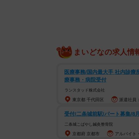
「その通りだ。心配なんぞしていな
す」
「歩行者にぶつかっても知らんぷり
した。歩行者に怪我をさせて逃げる
まいどなの求人情
んし」
「その通りですよ。どんなにキック
医療事務/国内最大手 社内診療
ク側の過失も問われるんです」
療事務・病院受付
ランスタッド株式会社
「しかも保険も加入してない可能性
東京都 千代田区
派遣社員：
「こないだすんげぇ速さで歩道爆走
受付/二条城前駅/パート募集/8
二条城こばやし鍼灸整骨院
誰だ甘い蜜を吸っているのは
京都府 京都市
アルバイト・
さらにぜんG坊主さんは、電動キッ