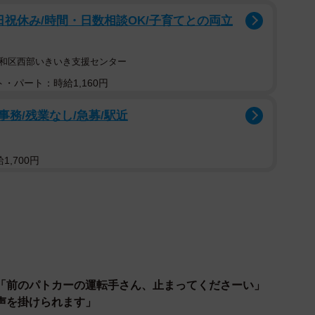
日祝休み/時間・日数相談OK/子育てとの両立
いしたいことは、『安全運転』。というのは、あなた
昭和区西部いきいき支援センター
ことです。交通ルールをしっかり守ってください。知ら
・パート：時給1,160円
あなたが誰かを傷つけるかもしれない、あなたが傷つく
のです」
務/残業なし/急募/駅近
いから、たぶん制御不能になって転倒したり追突した
,700円
男女が多発するだろうし、当て逃げも出てくるだろうか
」
チバズってるが、恐ろしいことにまだ1人も否定や反対
賛同されない乗り物の規制が緩和されたのか謎である。
「前のパトカーの運転手さん、止まってくださーい」
ックボード）「ナンバープレートの取付け」について：
声を掛けられます」