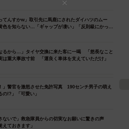
ナンバープレートが必要となるため、各市町村において
の自治体で交付が間に合わない事態も発生しているた
ってんすかw」取引先に馬鹿にされたダイハツのムー
黄色を知らない…「ギャップが凄い」「反則級にかっこ
なるから…」タイヤ交換に来た客に一喝 「悠長なこと
実は重大事故寸前 「運良く車体を支えていただけ」
！」警官を激怒させた免許写真 190センチ男子の萌え
るの!?」「可愛い」
さないで」救急隊員からの切実なお願いに驚きの声
覚えておきます」