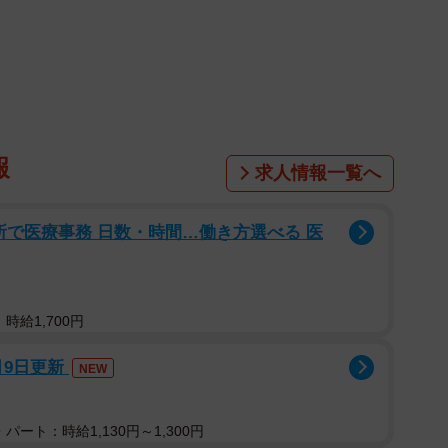
いです。自分の過失になったらと思うとホントに嫌で
とか、試験運用の期間だけでも酷い場面に多々遭遇しま
様が容易に想像出来ます。使うのは日本人とは限りませ
報
求人情報一覧へ
ボード側に非があっても、実際事故が起これば車やバイ
所で医療事務 日数・時間…働き方選べる 医
が極めて高いのでどうにもならん」
時給1,700円
してて、まじこぇぇと思った。あんなん原チャやで」
月9日更新
NEW
パート：時給1,130円～1,300円
クボードに乗るドライバーと規制を緩和した政府に「安