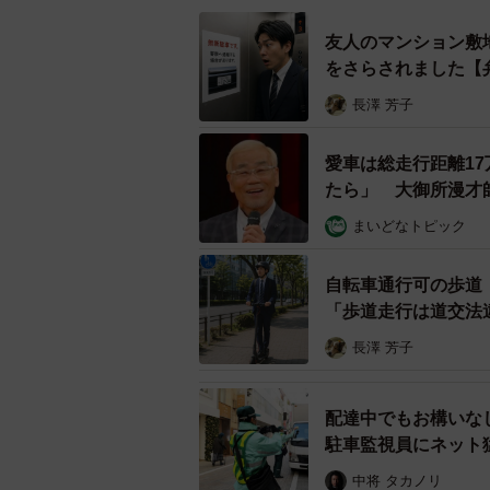
友人のマンション敷
をさらされました【
長澤 芳子
愛車は総走行距離1
たら」 大御所漫才
まいどなトピック
自転車通行可の歩道
「歩道走行は道交法
長澤 芳子
配達中でもお構いな
駐車監視員にネット
中将 タカノリ