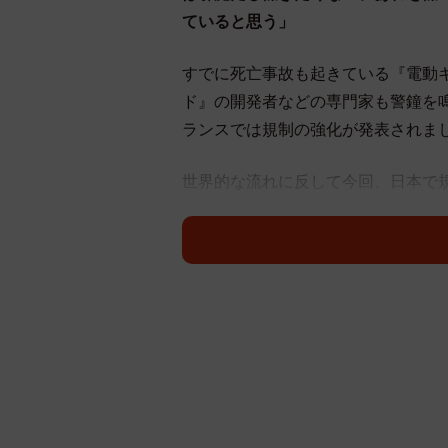
ていると思う」
すでに死亡事故も起きている『電動
ド』の開発者などの専門家も警鐘を
ランスでは規制の強化が発表されま
世界的な流れに反して今回、日本で
ち5万以上のいいねがつくと同時に
が殺到しました。
あて逃げ、交通違反、海外から
「いーたいことを言っていただき、
「全くその通り！勝手に転けて勝手
「たまたま隣を走ってたこっちが加