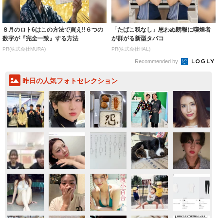
８月のロト6はこの方法で買え!!６つの
「たばこ税なし」思わぬ朗報に喫煙者
数字が『完全一致』する方法
が群がる新型タバコ
PR(株式会社MURA)
PR(株式会社HAL)
Recommended by
昨日の人気フォトセレクション