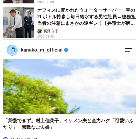
2026.08.08
オフィスに置かれたウォーターサーバー 空の
2Lボトル持参し毎日給水する男性社員→総務担
当者の注意にまさかの逆ギレ！【弁護士が解
説】
長澤 芳子
2026.08.08
「我慢できず」村上佳菜子、イケメン夫と全力ハグ「可愛いふ
たり」「素敵なご夫婦」