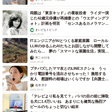
2026.08.08
両親は「東京キッド」の看板役者 ライダー演
じた42歳元俳優が再婚妻との「ウエディングフ
ォト」計画を明言 「センスあるカメラマン求
む」
まいどなトピック
2026.08.08
ITエンジニアがAIとつくる家庭菜園 ローカル
LLMのゆるふわAIたちとお話しながら開墾して
みたら… 夢の「スマートな菜園生活」実現な
るか
井二 かける
2026.08.08
プチバズしたママ友とのLINEスクショ うっ
かり電話番号を流出させちゃった！ 激怒する
友人 慰謝料の相場はいくらですか【弁護士が
解説】
長澤 芳子
2026.08.08
「テレビより私を見て？」パパの目の前に陣取
る犬に1.4万いいね あまりにも健気な熱烈ア
ピールのちょっと切ない結末