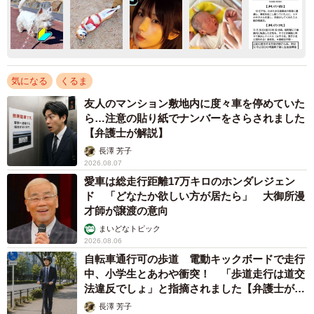
気になる
くるま
友人のマンション敷地内に度々車を停めていた
ら…注意の貼り紙でナンバーをさらされました
【弁護士が解説】
長澤 芳子
2026.08.07
愛車は総走行距離17万キロのホンダレジェン
ド 「どなたか欲しい方が居たら」 大御所漫
才師が譲渡の意向
まいどなトピック
2026.08.06
自転車通行可の歩道 電動キックボードで走行
中、小学生とあわや衝突！ 「歩道走行は道交
法違反でしょ」と指摘されました【弁護士が解
説】
長澤 芳子