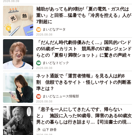
2026.08.09
補助があっても約9割が「夏の電気・ガス代は
重い」と回答…猛暑でも「冷房を控える」人が
7割超に
まいどなデータ
2026.08.08
「だんだん時代劇俳優みたく…」国民的バンド
の55歳ボーカリスト 競馬界の57歳レジェンド
らとの「夏祭り満喫ショット」に驚きの声続々
まいどなトピック
2026.08.08
ネット通販で「運営者情報」を見る人は約8
割 信頼できるサイト・怪しいサイトの判断基
準とは？
まいどなニュース情報部
2026.08.08
「息子を一人にしてきたんです、帰らない
と」 施設に入った90歳母、障害のある60歳次
男との暮らしは行き詰まり…【司法書士の現場
から】
山下 静香
2026.08.08