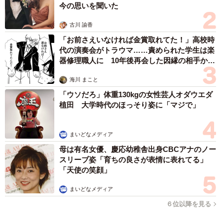
今の思いを聞いた
古川 諭香
「お前さえいなければ金賞取れてた！」高校時
代の演奏会がトラウマ……責められた学生は楽
器修理職人に 10年後再会した因縁の相手から
思わぬ申し出【漫画】
海川 まこと
「ウソだろ」体重130kgの女性芸人オダウエダ
植田 大学時代のほっそり姿に「マジで」
まいどなメディア
母は有名女優、慶応幼稚舎出身CBCアナのノー
スリーブ姿「育ちの良さが表情に表れてる」
「天使の笑顔」
まいどなメディア
６位以降を見る