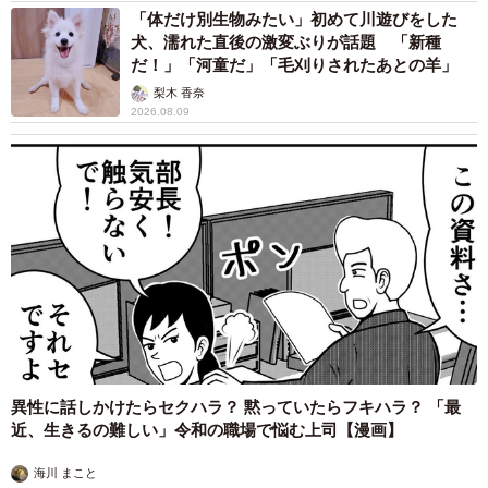
「体だけ別生物みたい」初めて川遊びをした
犬、濡れた直後の激変ぶりが話題 「新種
だ！」「河童だ」「毛刈りされたあとの羊」
梨木 香奈
2026.08.09
異性に話しかけたらセクハラ？ 黙っていたらフキハラ？ 「最
近、生きるの難しい」令和の職場で悩む上司【漫画】
海川 まこと