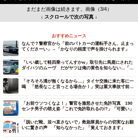
まだまだ画像は続きます。画像（3/4）
↓ スクロールで次の写真 ↓
おすすめニュース
なんで？警察官から「前のパトカーの運転手さん、止まっ
てくださーい」→「かなりの頻度で声を掛けられます」
「いい歳して軽四乗ってんすかw」取引先に馬鹿にされた
ダイハツのムーヴ だがヤツは俺の黄色を知らない…「ギ
ャップが凄い」「反則級にかっこいい」
「そろそろ溝が無くなるから…」タイヤ交換に来た客に一
喝 「悠長なこと言っとる場合か！」実は重大事故寸前
「運良く車体を支えていただけ」
「お前ウソつくなよ！」警官を激怒させた免許写真 190
センチ男子の萌え姿「これで免許取れるの!?」「可愛い」
「脱いだ靴、並べ直さないで」救急隊員からの切実なお願
いに驚きの声 「知らなかった」「覚えておきます」