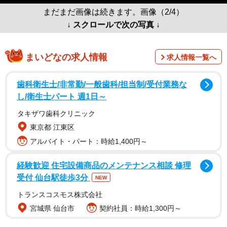
まだまだ画像は続きます。画像（2/4）
↓ スクロールで次の写真 ↓
まいどなの求人情報
求人情報一覧へ
歯科衛生士/非常勤/一般歯科/担当制/受付業務な
し/衛生士パート 週1日～
タキザワ歯科クリニック
東京都 江東区
アルバイト・パート：時給1,400円～
経験歓迎 住宅設備商品のメンテナンス相談 修理
受付 仙台駅徒歩3分
NEW
トランスコスモス株式会社
宮城県 仙台市
契約社員：時給1,300円～