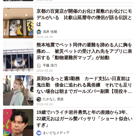
京都の百貨店が開催のお化け屋敷のお化けにモ
デルがいる 比叡山延暦寺の僧侶が語る伝説と
は
浅井 佳穂
2026.08.08
熊本地震でペット同伴の避難を諦める人に胸を
痛め… 被災ペットの受け入れ先をアプリに表
示する「動物避難所マップ」が始動
平藤 清刀
2026.08.08
原則ゆるっと週3勤務 カード支払い日直前は
鬼出勤 借金に追われる風俗嬢 それでも足り
ない場合は朝までガールズバー副業【現役キャ
ストに取材】
たかなし 亜妖
2026.08.08
19歳でハライチ岩井勇気と年の差婚から3年、
22歳元おはガール髪バッサリ「ショート似合い
すぎ」
まいどなメディア