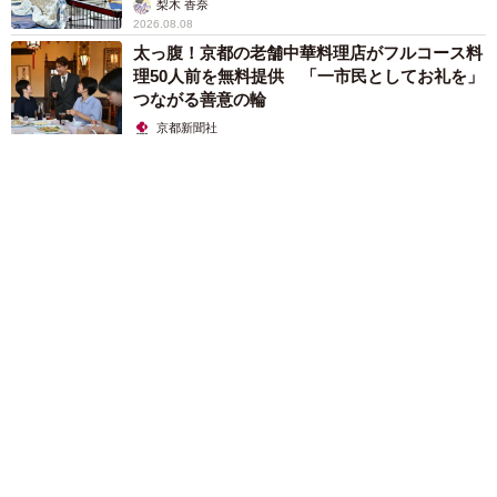
梨木 香奈
2026.08.08
太っ腹！京都の老舗中華料理店がフルコース料
理50人前を無料提供 「一市民としてお礼を」
つながる善意の輪
京都新聞社
2026.08.08
ボロボロで不細工なおじいちゃん猫に一目惚れ エイズだし手
がかかるけど…おうちで暮らすと「おじ猫」だって可愛くなっ
たよ！