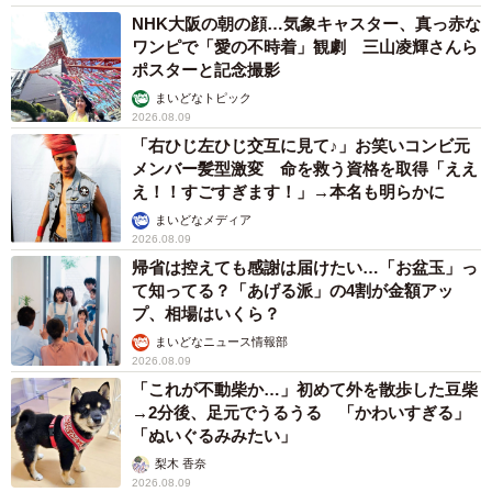
NHK大阪の朝の顔…気象キャスター、真っ赤な
ワンピで「愛の不時着」観劇 三山凌輝さんら
ポスターと記念撮影
まいどなトピック
2026.08.09
「右ひじ左ひじ交互に見て♪」お笑いコンビ元
メンバー髪型激変 命を救う資格を取得「ええ
え！！すごすぎます！」→本名も明らかに
まいどなメディア
2026.08.09
帰省は控えても感謝は届けたい…「お盆玉」っ
て知ってる？「あげる派」の4割が金額アッ
プ、相場はいくら？
まいどなニュース情報部
2026.08.09
「これが不動柴か…」初めて外を散歩した豆柴
→2分後、足元でうるうる 「かわいすぎる」
「ぬいぐるみみたい」
梨木 香奈
2026.08.09