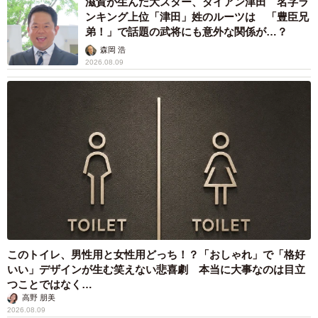
滋賀が生んだ大スター、ダイアン津田 名字ラ
ンキング上位「津田」姓のルーツは 「豊臣兄
弟！」で話題の武将にも意外な関係が…？
森岡 浩
2026.08.09
このトイレ、男性用と女性用どっち！？「おしゃれ」で「格好
いい」デザインが生む笑えない悲喜劇 本当に大事なのは目立
つことではなく…
高野 朋美
2026.08.09