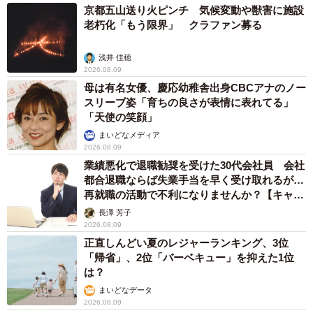
京都五山送り火ピンチ 気候変動や獣害に施設
老朽化「もう限界」 クラファン募る
浅井 佳穂
2026.08.09
母は有名女優、慶応幼稚舎出身CBCアナのノー
スリーブ姿「育ちの良さが表情に表れてる」
「天使の笑顔」
まいどなメディア
2026.08.09
業績悪化で退職勧奨を受けた30代会社員 会社
都合退職ならば失業手当を早く受け取れるが…
再就職の活動で不利になりませんか？【キャリ
アカウンセラーが解説】
長澤 芳子
2026.08.09
正直しんどい夏のレジャーランキング、3位
「帰省」、2位「バーベキュー」を抑えた1位
は？
まいどなデータ
2026.08.09