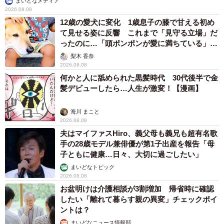
まいどなメディア
2026.08.08
12歳の愛犬に変化 1歳息子の膝で甘える初め
て見せる姿に反響 これまで「見守る立場」だ
ったのに…「頭ポンポンが愛に満ちている」
「尊…」
梨木 香奈
2026.08.08
何かと人に舐められた黒髪時代 30代後半で金
髪デビューしたら…人生が激変！【漫画】
海川 まこと
2026.08.08
夫はマイファスHiro、義父母も義兄も超有名歌
手の28歳モデル兼俳優が第1子出産を報告「母
子ともに健康…日々、大切に過ごしたい」
まいどなトピック
2026.08.08
お盆明けは介護相談が3割増加 帰省時に確認
したい「離れて暮らす親の異変」チェックポイ
ントは？
まいどなニュース情報部