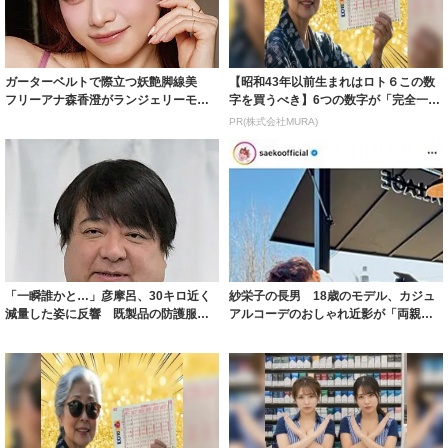
ガーターベルトで際立つ妖艶脚線美
【昭和43年以前生まれはロト６この数
フリーアナ森香澄がランジェリーモデ
字を買うべき】6つの数字が「完全一
ルに ｢PE...
致」する方...
PR(株式会社MURA)
「一瞬誰かと…」彦摩呂、30キロ近く
紗栄子の長男 18歳のモデル、カジュ
減量した姿に反響 既製品の防護服が
アルコーデのおしゃれ近影が「両親の
着られると...
いいとこ取...