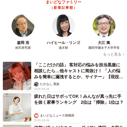
まいどなファミリー
（新着記事順）
森岡 浩
ハイヒール・リンゴ
大江 篤
姓氏研究家
漫才師
園田学園女子大学学長
もっと見る
「ここだけの話」 客対応の悩みを担当黒服に
相談したら…他キャストに筒抜け！ 「人の悩
みを簡単に漏洩するとか、サイテー」【現役キ
ャストに取材】
たかなし 亜妖
2026.08.09
疲れた日はサボってOK！みんなが真っ先に手
を抜く家事ランキング 2位は「掃除」1位は？
まいどなニュース情報部
2026.08.09