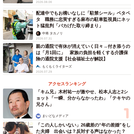
2026.08.06
配達中でもお構いなしに「駐禁シール」ペタペ
タ 職務に忠実すぎる麻布の駐車監視員にネッ
ト猛批判「バカげた取り締まり」
中将 タカノリ
2026.07.31
親の通院で有休が消えていく日々→付き添うの
は「月1回に」 家族の負担を軽くする介護保
険の通院支援【社会福祉士が解説】
もくもくライターズ
2026.07.29
アクセスランキング
「キム兄」木村祐一が激やせ、松本人志と2シ
ョット「一瞬、分からなかったわ」「テキヤの
兄さん」
まいどなメディア
「この人しかいない」26歳差の“年の差婚”をし
た夫婦 出会いは？反対する声はなかった？