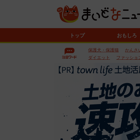
ニ
トップ
おもしろ
ュ
ー
保護犬・保護猫
かんさ
ス
一
ダイエット
ファッショ
覧