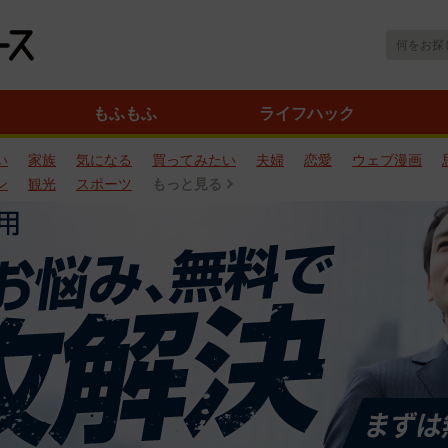
もふもふ
ライフハック
い
家族
気になる
買ってみたい
夫婦
恋愛
ウェブ漫画
ン
観光
スポーツ
もっと見る