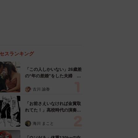
セスランキング
「この人しかいない」26歳差
の“年の差婚”をした夫婦 出
会いは？反対する声はなかっ
た？ 今の思いを聞いた
古川 諭香
「お前さえいなければ金賞取
れてた！」高校時代の演奏会
がトラウマ……責められた学
生は楽器修理職人に 10年後
海川 まこと
再会した因縁の相手から思わ
ぬ申し出【漫画】
「ウソだろ」体重130kgの女