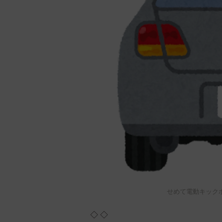
せめて電動キック
◇ ◇