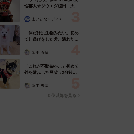
性芸人オダウエダ植田 大学
時代のほっそり姿に「マジ
で」
まいどなメディア
「体だけ別生物みたい」初め
て川遊びをした犬、濡れた直
後の激変ぶりが話題 「新種
だ！」「河童だ」「毛刈りさ
梨木 香奈
れたあとの羊」
「これが不動柴か…」初めて
外を散歩した豆柴→2分後、
足元でうるうる 「かわいす
ぎる」「ぬいぐるみみたい」
梨木 香奈
６位以降を見る