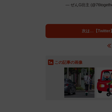
— ぜんG坊主 (@76togeth
【Twit
この記事の画像