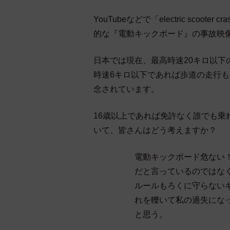
YouTubeなどで「electric sco
的な『電動キックボード』の事故映
日本では現在、最高時速20キロ以
時速6キロ以下であれば歩道の走行
念されています。
16歳以上であれば免許なく誰でも乗
いて、皆さんはどう考えますか？
電動キックボード危ない
だと言っているのではな
ルールもろくに守らない
れを轢いて私の過失にな
と思う。