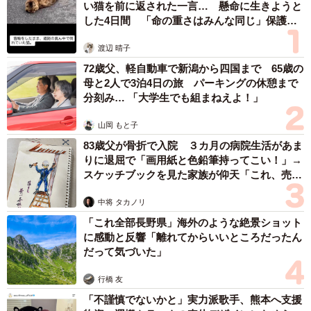
い猫を前に返された一言… 懸命に生きようと
した4日間 「命の重さはみんな同じ」保護団
体代表の訴え
渡辺 晴子
3/3
72歳父、軽自動車で新潟から四国まで 65歳の
母と2人で3泊4日の旅 パーキングの休憩まで
タイヤ交換が必要となるスリップサインがくっきりと出てます（赤丸が
分刻み… 「大学生でも組まねえよ！」
スリップサイン）
山岡 もと子
タイヤがすり減り、溝の深さが1.6ミリ以下になると、「ス
83歳父が骨折で入院 ３カ月の病院生活があま
リップサイン」と呼ばれるマークが出てきます。1カ所でも
りに退屈で「画用紙と色鉛筆持ってこい！」→
スケッチブックを見た家族が仰天「これ、売れ
スリップサインが出たタイヤは、道路交通法で装着、使用
ますよ…」
が禁止されています。今回の飛び込み客のタイヤは、スリ
中将 タカノリ
ップサインが3カ所確認でき、側面も大きく裂けている極め
「これ全部長野県」海外のような絶景ショット
に感動と反響「離れてからいいところだったん
て危険な状態でした。
だって気づいた」
Twitter上では「これは酷い」「恐ろし過ぎる」「命乗せて
行橋 友
走ってる事を自覚して欲しい」とタイヤを放置する危険性
「不謹慎でないかと」実力派歌手、熊本へ支援