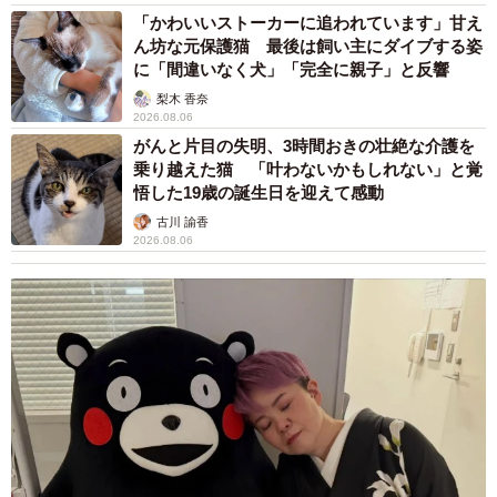
「かわいいストーカーに追われています」甘え
ん坊な元保護猫 最後は飼い主にダイブする姿
に「間違いなく犬」「完全に親子」と反響
梨木 香奈
2026.08.06
がんと片目の失明、3時間おきの壮絶な介護を
乗り越えた猫 「叶わないかもしれない」と覚
悟した19歳の誕生日を迎えて感動
古川 諭香
2026.08.06