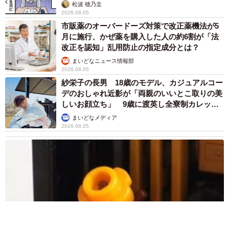
松波 穂乃圭
2026.08.05
市販薬のオーバードーズ対策で改正薬機法が5
月に施行、かぜ薬を購入した人の約6割が「法
改正を認知」乱用防止の指定成分とは？
まいどなニュース情報部
2026.08.05
紗栄子の長男 18歳のモデル、カジュアルコー
デのおしゃれ近影が「両親のいいとこ取りの美
しいお顔立ち」 9歳に渡英し全寮制カレッジ
で学ぶ
まいどなメディア
2026.08.05