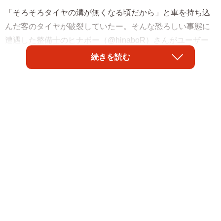
「そろそろタイヤの溝が無くなる頃だから」と車を持ち込
んだ客のタイヤが破裂していたー。そんな恐ろしい事態に
遭遇した整備士のヒナボー（@hinaboR）さんがユーザー
に警告を発しています。
続きを読む
ある飛び込み客が乗ってきた車の足回りを見てみると、タ
イヤの溝はほぼ失われ、側面は大きく裂けています。ヒナ
ボーさんが「悠長なこと言っとる場合か」と一喝した危険
な状態でした。ヒナボーさんに聞きました。