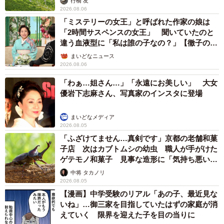
行橋 友
2026.08.06
「ミステリーの女王」と呼ばれた作家の娘は
「2時間サスペンスの女王」 聞いていたのと
違う血液型に「私は誰の子なの？」【徹子の部
屋】
まいどなニュース
2026.08.06
「わぁ…姐さん…」「永遠にお美しい」 大女
優岩下志麻さん、写真家のインスタに登場
まいどなメディア
2026.08.05
「ふざけてません…真剣です」京都の老舗和菓
子店 次はカブトムシの幼虫 職人が手がけた
ゲテモノ和菓子 見事な造形に「気持ち悪いく
らいリアル」
中将 タカノリ
2026.08.05
【漫画】中学受験のリアル「あの子、最近見な
いね」…御三家を目指していたはずの家庭が消
えていく 限界を迎えた子を目の当りに