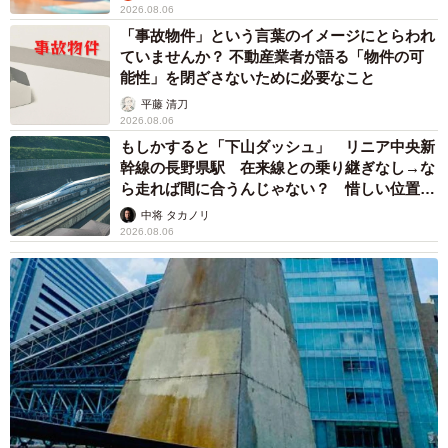
2026.08.06
「事故物件」という言葉のイメージにとらわれ
ていませんか？ 不動産業者が語る「物件の可
能性」を閉ざさないために必要なこと
平藤 清刀
2026.08.06
もしかすると「下山ダッシュ」 リニア中央新
幹線の長野県駅 在来線との乗り継ぎなし→な
ら走れば間に合うんじゃない？ 惜しい位置関
係が反響
中将 タカノリ
2026.08.06