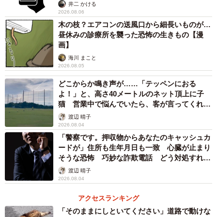
提」の対策
井二 かける
2026.08.06
「どんなに車の性能が上がっても、最終的に地面に接地し
木の枝？エアコンの送風口から細長いものが…
昼休みの診療所を襲った恐怖の生きもの【漫
ているのはタイヤだけです。車におけるタイヤの役割だけ
画】
は、これからも絶対に変わりません。
海川 まこと
ドライバー自らが車への理解を深める事が、何よりも事故
2026.08.05
防止に繋がると考えます」
どこからか鳴き声が……「テッペンにおる
よ！」と、高さ40メートルのネット頂上に子
◇ ◇
猫 営業中で悩んでいたら、客が言ってくれた
のは？
渡辺 晴子
2026.08.04
「警察です。押収物からあなたのキャッシュカ
ードが」住所も生年月日も一致 心臓が止まり
そうな恐怖 巧妙な詐欺電話 どう対処すれ
ば…
渡辺 晴子
2026.08.04
アクセスランキング
「そのままにしといてください」道路で動けな