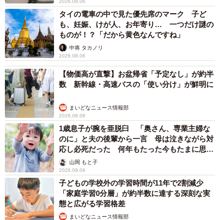
2026.08.06
タイの電車の中で見た優先席のマーク 子ど
も、妊娠、けが人、お年寄り… 一つだけ謎の
ものが！？「だから黄色なんですね」
中将 タカノリ
2026.08.06
【物価高が直撃】お盆帰省「予定なし」が約半
数 新幹線・高速バスの「使い分け」が鮮明に
まいどなニュース情報部
2026.08.06
1歳息子が腕を亜脱臼 「奥さん、専業主婦な
のに」と夫の後輩から一言 母は泣きながら対
応し必死だった 何年もたった今もたまに思い
出し…
山岡 もと子
2026.08.06
子どもの学校外の学習時間が11年で2割減少
「家庭学習0分層」が約半数に達する深刻な実
態と広がる学習格差
まいどなニュース情報部