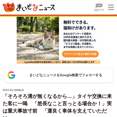
まいどなニュースをGoogle検索でフォローする
2023.03.29(Wed)
「そろそろ溝が無くなるから…」タイヤ交換に来
た客に一喝 「悠長なこと言っとる場合か！」実
は重大事故寸前 「運良く車体を支えていただ