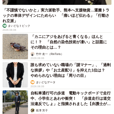
「不謹慎でないかと」実力派歌手、熊本へ支援物資…運搬トラ
ックの車体デザインにためらい 「痛いほど伝わる」「行動さ
れ立派」
まいどなトピック
2026.08.06
「カニにアジをあげると青くなる」ほんと
に！？ 「自然の染色技術が凄い」と話題に
その理由とは…？
竹中 友一（RinToris）
2026.08.06
誰も求めていない職場の「謎マナー」、「過剰
な挨拶」や「お土産配り」を抑えた1位は？
やめられない理由は「周りの目」
まいどなデータ
2026.08.06
自転車通行可の歩道 電動キックボードで走行
中、小学生とあわや衝突！ 「歩道走行は道交
法違反でしょ」と指摘されました【弁護士が解
説】
長澤 芳子