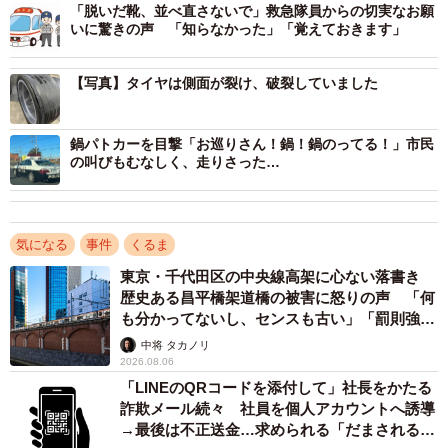
しても一定距離なら走行可能な『ランフラットタイヤ』と
「脱いだ靴、並べ直さないで」救急隊員からの切実なお願
いに驚きの声 「知らなかった」「覚えておきます」
呼ばれているものでした。
【写真】タイヤは側面が裂け、破裂していました
ランフラットタイヤのおかげで『運良く車体を支える事が
出来ていただけ』の状態であり、『事故が起きる可能性』
というレベルを大きく通り越した状態でした」
鍋パトカーを目撃「お巡りさん！鍋！鍋のってる！」市民
の叫びもむなしく、走りさった…
「タイヤ交換を怠って、パンク寸前のタイヤで走り続けれ
ば、様々な事故や被害が予測できます。
気になる
事件
くるま
高速に乗れば、80〜100km/h以上で制御不能に陥る事故を
東京・千代田区の中央線高架に心ない落書き
歴史ある昌平橋架道橋の被害に怒りの声 「何
起こす可能性が十分あり、他車を巻き込む恐れもありま
も分かってないし、センスも古い」「罰則強化
す。
して」
中将 タカノリ
街中であっても、ちぎれた鋭利なワイヤーだらけのタイヤ
2026.08.06
片が飛び、歩行者に当たりでもしたら恐ろしい怪我につな
「LINEのQRコードを添付して」社長をかたる
詐欺メール続々 社員を個人アカウントへ誘導
がりかねません。たった数万のタイヤ代をケチったせい
→最後は不正送金…求められる「だまされる前
で、莫大な損害を背負うことになります」