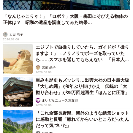
「なんじゃこりゃ！」「ロボ？」大阪・梅田にそびえる物体の
正体は？ 昭和の遺産を調査してみた結果…
太田 浩子
2026.08.06
エジプトで自撮りしていたら、ガイドが「撮り
ますよ！」→ノリノリでポーズを取っていた
ら……スマホを返してもらえない 「日本人は
カモ代表かも」「私は6時間で3万円払った」
宮前 晶子
2026.08.06
重みも歴史もズッシリ…出雲大社の日本最大級
「大しめ縄」が8年ぶり掛けかえ 伝統の「大
撚り合わせ」が28万回超再生「ほんとに圧巻」
まいどなニュース調査部
2026.08.06
「これ全部長野県」海外のような絶景ショット
に感動と反響「離れてからいいところだったん
だって気づいた」