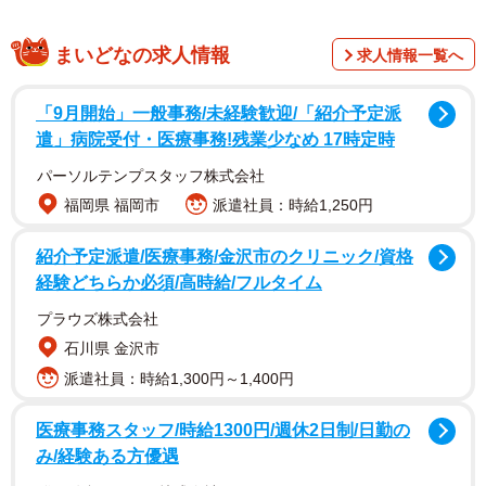
まいどなの求人情報
求人情報一覧へ
「9月開始」一般事務/未経験歓迎/「紹介予定派
運良く車体を支えていただけ
遣」病院受付・医療事務!残業少なめ 17時定時
パーソルテンプスタッフ株式会社
福岡県 福岡市
派遣社員：時給1,250円
紹介予定派遣/医療事務/金沢市のクリニック/資格
経験どちらか必須/高時給/フルタイム
プラウズ株式会社
石川県 金沢市
派遣社員：時給1,300円～1,400円
医療事務スタッフ/時給1300円/週休2日制/日勤の
み/経験ある方優遇