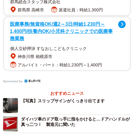
群馬総合スタッフ株式会社
群馬県 高崎市
派遣社員：時給1,300円
医療事務/無資格OK/週2～3日/時給1,230円～
1,400円/扶養内OK/小児科クリニックでの医療事
務業務
個人立砂押渉 すなおしこどもクリニック
神奈川県 相模原市
アルバイト・パート：時給1,230円～1,400円
2/3
Sponsored by
見てください。タイヤがバーストしています…（提供画像）
おすすめニュース
【写真】スリップサインがくっきり出てます
ーー飛び込み客のタイヤの状態を教えてください。事故が
起きる可能性はどのくらいあったのでしょうか。
ダイハツ車のドア取っ手に指をかけると…ドアハンドルが
真っ二つ！ 製造元に聞いた
「タイヤは既にバースト（破裂）していましたが、パンク