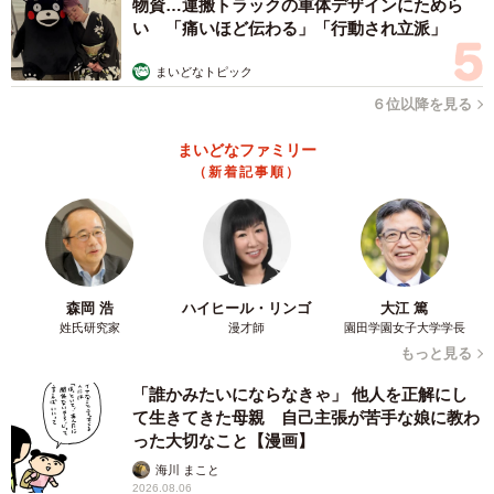
を指摘する声が上がりました。
物資…運搬トラックの車体デザインにためら
い 「痛いほど伝わる」「行動され立派」
ヒナボーさんは「マジで車興味ない人ほど、車両の点検や
まいどなトピック
チェックは怠らないで」と話していました。
６位以降を見る
まいどなファミリー
（新着記事順）
森岡 浩
ハイヒール・リンゴ
大江 篤
姓氏研究家
漫才師
園田学園女子大学学長
もっと見る
「誰かみたいにならなきゃ」 他人を正解にし
て生きてきた母親 自己主張が苦手な娘に教わ
った大切なこと【漫画】
海川 まこと
2026.08.06