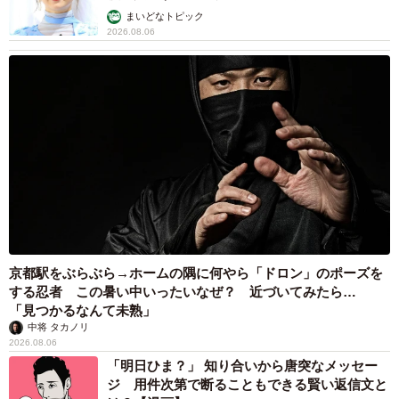
まいどなトピック
2026.08.06
京都駅をぶらぶら→ホームの隅に何やら「ドロン」のポーズを
する忍者 この暑い中いったいなぜ？ 近づいてみたら…
「見つかるなんて未熟」
中将 タカノリ
2026.08.06
「明日ひま？」 知り合いから唐突なメッセー
ジ 用件次第で断ることもできる賢い返信文と