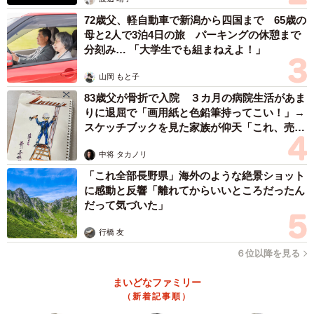
72歳父、軽自動車で新潟から四国まで 65歳の
母と2人で3泊4日の旅 パーキングの休憩まで
分刻み… 「大学生でも組まねえよ！」
山岡 もと子
83歳父が骨折で入院 ３カ月の病院生活があま
りに退屈で「画用紙と色鉛筆持ってこい！」→
スケッチブックを見た家族が仰天「これ、売れ
ますよ…」
中将 タカノリ
「これ全部長野県」海外のような絶景ショット
に感動と反響「離れてからいいところだったん
だって気づいた」
行橋 友
６位以降を見る
まいどなファミリー
（新着記事順）