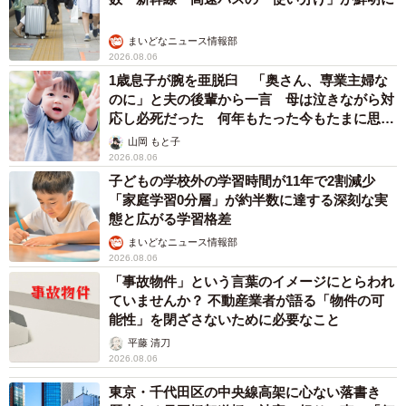
まいどなニュース情報部
2026.08.06
1歳息子が腕を亜脱臼 「奥さん、専業主婦な
のに」と夫の後輩から一言 母は泣きながら対
応し必死だった 何年もたった今もたまに思い
出し…
山岡 もと子
2026.08.06
子どもの学校外の学習時間が11年で2割減少
「家庭学習0分層」が約半数に達する深刻な実
態と広がる学習格差
まいどなニュース情報部
2026.08.06
「事故物件」という言葉のイメージにとらわれ
ていませんか？ 不動産業者が語る「物件の可
能性」を閉ざさないために必要なこと
平藤 清刀
2026.08.06
東京・千代田区の中央線高架に心ない落書き