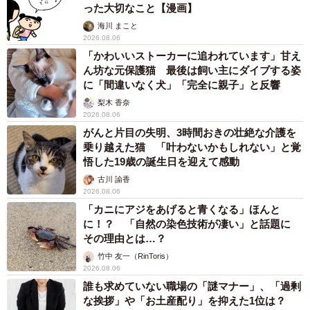
った大切なこと【漫画】
海川 まこと
2026.08.06
「かわいいストーカーに追われています」甘え
ん坊な元保護猫 最後は飼い主にダイブする姿
に「間違いなく犬」「完全に親子」と反響
梨木 香奈
2026.08.06
がんと片目の失明、3時間おきの壮絶な介護を
乗り越えた猫 「叶わないかもしれない」と覚
悟した19歳の誕生日を迎えて感動
古川 諭香
2026.08.06
「カニにアジをあげると青くなる」ほんと
に！？ 「自然の染色技術が凄い」と話題に
その理由とは…？
竹中 友一（RinToris）
2026.08.06
誰も求めていない職場の「謎マナー」、「過剰
な挨拶」や「お土産配り」を抑えた1位は？