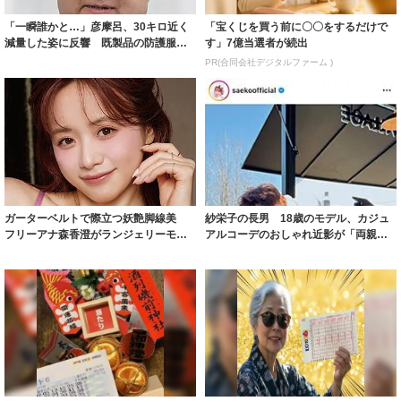
「一瞬誰かと…」彦摩呂、30キロ近く
「宝くじを買う前に〇〇をするだけで
減量した姿に反響 既製品の防護服が
す」7億当選者が続出
着られると...
PR(合同会社デジタルファーム )
ガーターベルトで際立つ妖艶脚線美
紗栄子の長男 18歳のモデル、カジュ
フリーアナ森香澄がランジェリーモデ
アルコーデのおしゃれ近影が「両親の
ルに ｢PE...
いいとこ取...