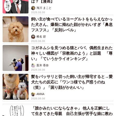
は？【漫画】
海川 まこと
2026.08.06
飼い主が食べているヨーグルトをもらえなかっ
た犬さん、爆裂に拗ねた顔がかわいすぎ「鼻息
フスフス」「反則レベル」
椎名 碧
2026.08.06
コガネムシを見つめる猫とパパ、偶然生まれた
神々しい構図が「宗教画のよう」と話題 「尊
い」「ていうかライオンキング」
梨木 香奈
2026.08.06
髪をバッサリと切った飼い主が帰宅すると→愛
犬たちの反応に「ワンコ様でも戸惑うのね
（笑）」「困り顔がかわいい」
ANNA
2026.08.06
「誰かみたいにならなきゃ」 他人を正解にし
て生きてきた母親 自己主張が苦手な娘に教わ