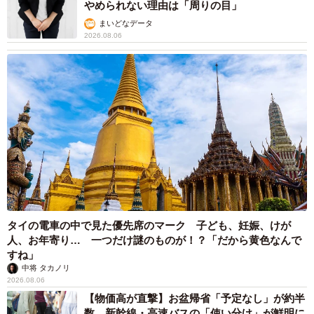
やめられない理由は「周りの目」
まいどなデータ
2026.08.06
タイの電車の中で見た優先席のマーク 子ども、妊娠、けが
人、お年寄り… 一つだけ謎のものが！？「だから黄色なんで
すね」
中将 タカノリ
2026.08.06
【物価高が直撃】お盆帰省「予定なし」が約半
数 新幹線・高速バスの「使い分け」が鮮明に