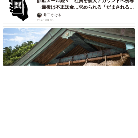
詐欺メール続々 社員を個人アカウントへ誘導
→最後は不正送金…求められる「だまされる前
提」の対策
井二 かける
2026.08.06
重みも歴史もズッシリ…出雲大社の日本最大級「大しめ縄」が8
年ぶり掛けかえ 伝統の「大撚り合わせ」が28万回超再生「ほ
んとに圧巻」
まいどなニュース調査部
2026.08.06
「これ全部長野県」海外のような絶景ショット