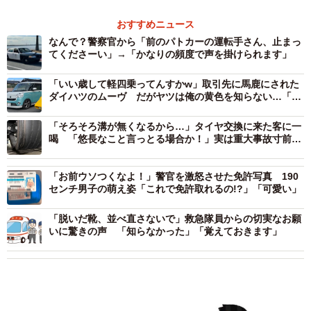
おすすめニュース
なんで？警察官から「前のパトカーの運転手さん、止まっ
てくださーい」→「かなりの頻度で声を掛けられます」
「いい歳して軽四乗ってんすかw」取引先に馬鹿にされた
ダイハツのムーヴ だがヤツは俺の黄色を知らない…「ギ
ャップが凄い」「反則級にかっこいい」
「そろそろ溝が無くなるから…」タイヤ交換に来た客に一
喝 「悠長なこと言っとる場合か！」実は重大事故寸前
「運良く車体を支えていただけ」
「お前ウソつくなよ！」警官を激怒させた免許写真 190
センチ男子の萌え姿「これで免許取れるの!?」「可愛い」
「脱いだ靴、並べ直さないで」救急隊員からの切実なお願
いに驚きの声 「知らなかった」「覚えておきます」