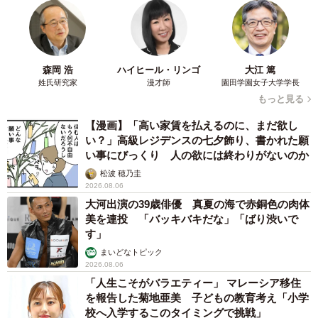
森岡 浩
ハイヒール・リンゴ
大江 篤
姓氏研究家
漫才師
園田学園女子大学学長
もっと見る
【漫画】「高い家賃を払えるのに、まだ欲し
い？」高級レジデンスの七夕飾り、書かれた願
い事にびっくり 人の欲には終わりがないのか
松波 穂乃圭
2026.08.06
大河出演の39歳俳優 真夏の海で赤銅色の肉体
美を連投 「バッキバキだな」「ばり渋いで
す」
まいどなトピック
2026.08.06
「人生こそがバラエティー」 マレーシア移住
を報告した菊地亜美 子どもの教育考え「小学
校へ入学するこのタイミングで挑戦」