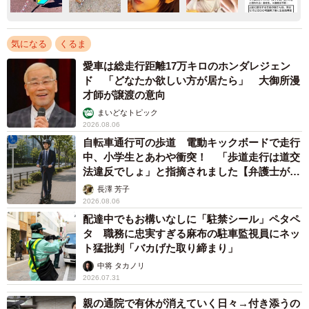
気になる
くるま
愛車は総走行距離17万キロのホンダレジェン
ド 「どなたか欲しい方が居たら」 大御所漫
才師が譲渡の意向
まいどなトピック
2026.08.06
自転車通行可の歩道 電動キックボードで走行
中、小学生とあわや衝突！ 「歩道走行は道交
法違反でしょ」と指摘されました【弁護士が解
説】
長澤 芳子
2026.08.06
配達中でもお構いなしに「駐禁シール」ペタペ
タ 職務に忠実すぎる麻布の駐車監視員にネッ
ト猛批判「バカげた取り締まり」
中将 タカノリ
2026.07.31
親の通院で有休が消えていく日々→付き添うの