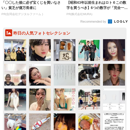
「〇〇した後に必ず宝くじを買いなさ
【昭和43年以前生まれはロト６この数
い」貧乏が億万長者に
字を買うべき】6つの数字が「完全一
致」する方...
PR(合同会社デジタルファーム )
PR(株式会社MURA)
Recommended by
昨日の人気フォトセレクション