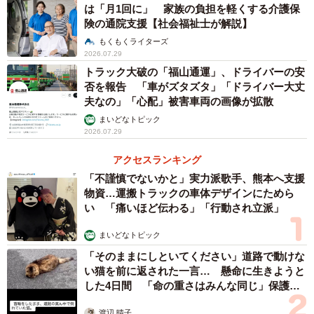
は「月1回に」 家族の負担を軽くする介護保
険の通院支援【社会福祉士が解説】
もくもくライターズ
2026.07.29
トラック大破の「福山通運」、ドライバーの安
否を報告 「車がズタズタ」「ドライバー大丈
夫なの」「心配」被害車両の画像が拡散
まいどなトピック
2026.07.29
アクセスランキング
「不謹慎でないかと」実力派歌手、熊本へ支援
物資…運搬トラックの車体デザインにためら
い 「痛いほど伝わる」「行動され立派」
まいどなトピック
「そのままにしといてください」道路で動けな
い猫を前に返された一言… 懸命に生きようと
した4日間 「命の重さはみんな同じ」保護団
体代表の訴え
渡辺 晴子