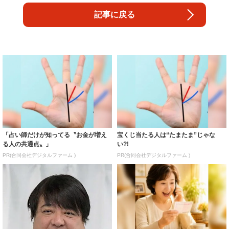
記事に戻る
「占い師だけが知ってる〝お金が増え
宝くじ当たる人は“たまたま”じゃな
る人の共通点〟」
い?!
PR(合同会社デジタルファーム )
PR(合同会社デジタルファーム )