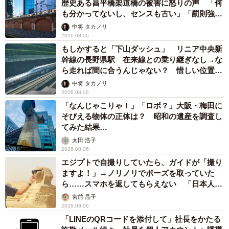
歴史ある昌平橋架道橋の被害に怒りの声 「何
も分かってないし、センスも古い」「罰則強化
して」
中将 タカノリ
2026.08.06
もしかすると「下山ダッシュ」 リニア中央新
幹線の長野県駅 在来線との乗り継ぎなし→な
ら走れば間に合うんじゃない？ 惜しい位置関
係が反響
中将 タカノリ
2026.08.06
「なんじゃこりゃ！」「ロボ？」大阪・梅田に
そびえる物体の正体は？ 昭和の遺産を調査し
てみた結果…
太田 浩子
2026.08.06
エジプトで自撮りしていたら、ガイドが「撮り
ますよ！」→ノリノリでポーズを取っていた
ら……スマホを返してもらえない 「日本人は
カモ代表かも」「私は6時間で3万円払った」
宮前 晶子
2026.08.06
「LINEのQRコードを添付して」社長をかたる