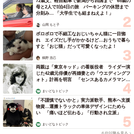
72歳父、軽自動車で新潟から四国まで 65歳の
母と2人で3泊4日の旅 パーキングの休憩まで
分刻み… 「大学生でも組まねえよ！」
5/7
山岡 もと子
AIの進化と人間の仕事（提供画像）
ボロボロで不細工なおじいちゃん猫に一目惚
れ エイズだし手がかかるけど…おうちで暮ら
すと「おじ猫」だって可愛くなったよ！
次に、全回答者（※AIチャットを「知らない」と答えた人
には、その機能を説明した上で回答）に対して、「AIの進
鶴野 浩己
化が人間の仕事を奪うと思いますか」と聞いたところ、
両親は「東京キッド」の看板役者 ライダー演
76.9%の人が「AIに人間の仕事を奪われると思う」（とても
じた42歳元俳優が再婚妻との「ウエディングフ
ォト」計画を明言 「センスあるカメラマン求
思う：15.5%・思う：26.7%・どちらかといえば思う：
む」
34.7%）と回答しました。
まいどなトピック
「不謹慎でないかと」実力派歌手、熊本へ支援
これを年代別でみると、「20代」（81.7%）が最も多く、
物資…運搬トラックの車体デザインにためら
い 「痛いほど伝わる」「行動され立派」
次いで「30代」（74.6%）、「40代」（72.9%）、「50
代」（66.7%）と続き、年代が上がるごとにその印象が低
まいどなトピック
くなる傾向が見られました。
６位以降を見る