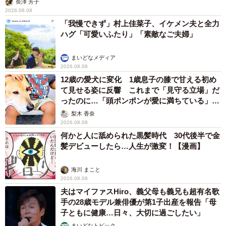
長澤 芳子
2026.08.08
る：39.7%・どちらかといえば効率化する：27.2%）と回答
「我慢できず」村上佳菜子、イケメン夫と全力
しています。
ハグ「可愛いふたり」「素敵なご夫婦」
まいどなメディア
2026.08.08
12歳の愛犬に変化 1歳息子の膝で甘える初め
て見せる姿に反響 これまで「見守る立場」だ
ったのに…「頭ポンポンが愛に満ちている」
「尊…」
梨木 香奈
2026.08.08
何かと人に舐められた黒髪時代 30代後半で金
髪デビューしたら…人生が激変！【漫画】
7/7
海川 まこと
2026.08.08
AIチャットに対する印象（提供画像）
夫はマイファスHiro、義父母も義兄も超有名歌
手の28歳モデル兼俳優が第1子出産を報告「母
最後に、「AIチャットに対する印象」を教えてもらったと
子ともに健康…日々、大切に過ごしたい」
ころ、95.4%の人が「ポジティブな印象」（とてもポジテ
まいどなトピック