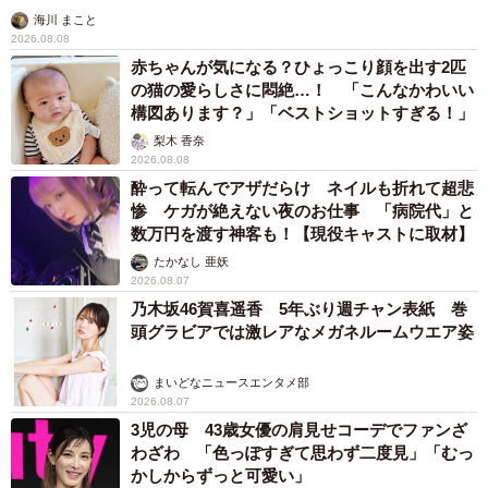
海川 まこと
2026.08.08
赤ちゃんが気になる？ひょっこり顔を出す2匹
の猫の愛らしさに悶絶…！ 「こんなかわいい
構図あります？」「ベストショットすぎる！」
梨木 香奈
2026.08.08
酔って転んでアザだらけ ネイルも折れて超悲
惨 ケガが絶えない夜のお仕事 「病院代」と
数万円を渡す神客も！【現役キャストに取材】
たかなし 亜妖
2026.08.07
乃木坂46賀喜遥香 5年ぶり週チャン表紙 巻
頭グラビアでは激レアなメガネルームウエア姿
まいどなニュースエンタメ部
2026.08.07
3児の母 43歳女優の肩見せコーデでファンざ
わざわ 「色っぽすぎて思わず二度見」「むっ
かしからずっと可愛い」