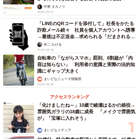
中将 タカノリ
AIチャットの仕事での使用経験と職種別（提供画像）
2026.08.07
「LINEのQRコードを添付して」社長をかたる
さらに、「AIチャットの使用経験がある」と回答した537人
詐欺メール続々 社員を個人アカウントへ誘導
に対して、「仕事上での使用経験」を聞いたところ、
→最後は不正送金…求められる「だまされる前
31.1%の人が「仕事での使用経験あり」と回答。これを職
提」の対策
井二 かける
2026.08.06
種別にみると、「SE・エンジニア」（98.0%）が最も多
自転車の「ながらスマホ」罰則、6割超が「内
く、以下、「企画・管理」（48.1%）、「マーケティン
容は知らない」 利用者の意識と実際の法的知
グ」（46.2%）、「クリエイター」（35.3%）、「営業」
識にギャップ大きく
（30.9%）が続いています。
まいどなニュース情報部
2026.08.05
アクセスランキング
「化けましたね～」10歳で綾瀬はるかの娘役→
雰囲気ガラリの18歳に成長 「メイクで雰囲気
が」「宝塚に入れそう」
まいどなメディア