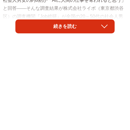
社会人男女の約8割が「AIに人間の仕事を奪われると思う」
と回答――そんな調査結果が株式会社ライボ（東京都渋谷
区）の調査機関『Job総研』が全国の20～50代の社会人男
女956人を対象とした「2023年 AIチャットの意識調査」で
続きを読む
分かりました。その一方で、AIチャット使用意欲について
は、約9割の人が「積極的に使いたい」と回答したそうで
す。