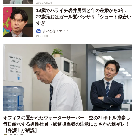
2026.08.08
19歳でハライチ岩井勇気と年の差婚から3年、
22歳元おはガール髪バッサリ「ショート似合い
すぎ」
まいどなメディア
6/7
2026.08.08
今後の使用意欲と仕事の効率化（提供画像）
約8割の人が「AIに人間の仕事を奪われると思う」と回答し
たことをうけて、「今後仕事でのAIチャット使用意欲」を
聞いたところ、「積極的に使う」と答えた人は86.5%（と
ても積極的に使う：26.3%・積極的に使う：29.4%・どちら
かといえば積極的に使う：30.8%）と、約9割に上ることが
明らかになりました。
また、仕事上でAIチャットを使用することで「仕事を効率
オフィスに置かれたウォーターサーバー 空の2Lボトル持参し
毎日給水する男性社員→総務担当者の注意にまさかの逆ギレ！
化できると思いますか」という質問には、91.1%の人が
【弁護士が解説】
「効率化する」（とても効率化する：24.2%・効率化す