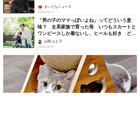
まいどなニュース
2026.08.07
「男の子のママっぽいよね」ってどういう意
味？ 女系家族で育った母 いつもスカートと
ワンピースしか着ないし、ヒールも好き どの
へんが…
山岡 もと子
2026.08.07
猫用の爪研ぎおもちゃを買ったら…「これで合ってますか？」
予想外の使い方が大反響 「100点満点」「かわいいからよ