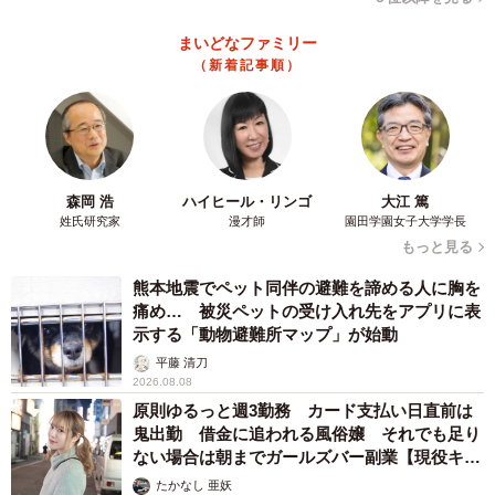
回答者からは、「うまく使えば効率化できると思う」「人
まいどなファミリー
（新着記事順）
間の仕事自体は奪わないと思うが、人間の仕事をより効率
的に簡単にしてくれそう」「より生産性の高い仕事へシフ
トチェンジできるチャンスとして捉えるべき」など、AIの
進化に対してポジティブな意見が寄せられた一方で、「情
報の信頼性に不安があるため、今のところ仕事で使えるレ
森岡 浩
ハイヒール・リンゴ
大江 篤
姓氏研究家
漫才師
園田学園女子大学学長
ベルではない」「詐欺メールやサイトがより巧妙になって
もっと見る
しまうのではないか」「周囲が使い始めたので気になる
熊本地震でペット同伴の避難を諦める人に胸を
が、情報漏洩が心配でまだ使えていない」といったネガテ
痛め… 被災ペットの受け入れ先をアプリに表
ィブな意見も寄せられていました。
示する「動物避難所マップ」が始動
平藤 清刀
2026.08.08
原則ゆるっと週3勤務 カード支払い日直前は
鬼出勤 借金に追われる風俗嬢 それでも足り
ない場合は朝までガールズバー副業【現役キャ
ストに取材】
たかなし 亜妖