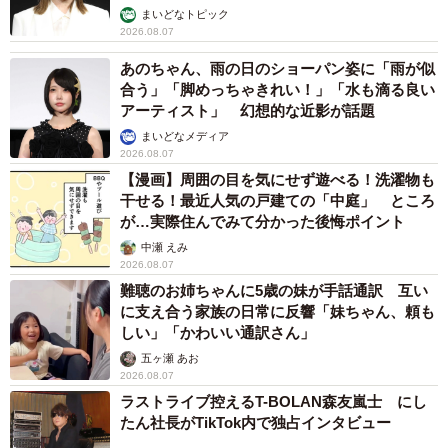
まいどなトピック
2026.08.07
あのちゃん、雨の日のショーパン姿に「雨が似
合う」「脚めっちゃきれい！」「水も滴る良い
アーティスト」 幻想的な近影が話題
まいどなメディア
2026.08.07
【漫画】周囲の目を気にせず遊べる！洗濯物も
干せる！最近人気の戸建ての「中庭」 ところ
が…実際住んでみて分かった後悔ポイント
中瀬 えみ
2026.08.07
難聴のお姉ちゃんに5歳の妹が手話通訳 互い
に支え合う家族の日常に反響「妹ちゃん、頼も
しい」「かわいい通訳さん」
五ヶ瀬 あお
2026.08.07
ラストライブ控えるT-BOLAN森友嵐士 にし
たん社長がTikTok内で独占インタビュー