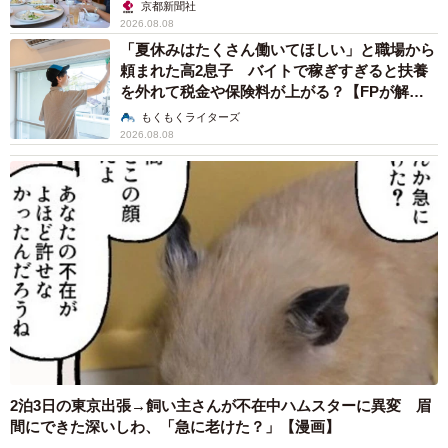
京都新聞社
2026.08.08
「夏休みはたくさん働いてほしい」と職場から
頼まれた高2息子 バイトで稼ぎすぎると扶養
を外れて税金や保険料が上がる？【FPが解
説】
もくもくライターズ
2026.08.08
2泊3日の東京出張→飼い主さんが不在中ハムスターに異変 眉
間にできた深いしわ、「急に老けた？」【漫画】