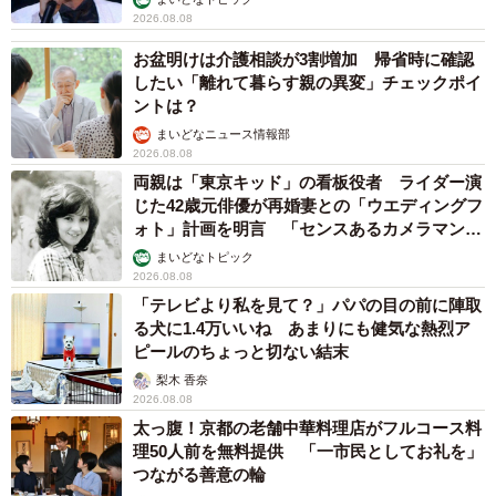
ィブ：26.6%・ポジティブ：34.5%・どちらかといえばポジ
2026.08.08
ティブ：34.3%）と回答しました。
お盆明けは介護相談が3割増加 帰省時に確認
したい「離れて暮らす親の異変」チェックポイ
ントは？
ちなみに、「AIチャットに対する印象を一言で表現する場
まいどなニュース情報部
合に当てはまる感情」については、「興味」（76.4%）、
2026.08.08
「期待」（69.4%）、「希望」（37.6%）、「驚き」
両親は「東京キッド」の看板役者 ライダー演
（25.1%）、「不安」（20.7%）、「恐怖」（15.0%）、
じた42歳元俳優が再婚妻との「ウエディングフ
ォト」計画を明言 「センスあるカメラマン求
「困惑」（11.5%）といった回答が挙げられたそうです。
む」
まいどなトピック
2026.08.08
「テレビより私を見て？」パパの目の前に陣取
る犬に1.4万いいね あまりにも健気な熱烈ア
ピールのちょっと切ない結末
梨木 香奈
2026.08.08
太っ腹！京都の老舗中華料理店がフルコース料
理50人前を無料提供 「一市民としてお礼を」
つながる善意の輪