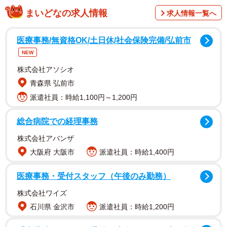
まいどなの求人情報
求人情報一覧へ
調査は、同社が運営するキャリアや就職・転職に特化した
匿名相談サービス『JobQ』の登録者を対象として、2023年
医療事務/無資格OK/土日休/社会保険完備/弘前市
5月にインターネットで実施されました。
NEW
株式会社アソシオ
青森県 弘前市
派遣社員：時給1,100円～1,200円
総合病院での経理事務
株式会社アバンザ
大阪府 大阪市
派遣社員：時給1,400円
医療事務・受付スタッフ（午後のみ勤務）
2/7
株式会社ワイズ
石川県 金沢市
派遣社員：時給1,200円
AIチャットの認知度と興味（提供画像）