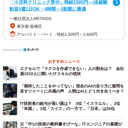
「小児科クリニック受付」時給1500円～/未経験
調査の結果、「AIチャットの認知度」について、88.5％の
歓迎!/週1日OK・4時間～!/副業に最適
人が「AIチャットを知っている」と回答。また、「AIチャ
一般社団法人METKIDS
ットの興味度」では、67.2%の人が「興味がある」（とて
東京都 板橋区
も興味あり：10.0%・興味あり：23.6%・どちらかといえば
アルバイト・パート：時給1,500円～1,600円
興味あり：33.6%）と回答しました。
Sponsored by
おすすめニュース
エクセルで「マクロを作成できない」人の割合は？ 会社
員1010人に聞いたITスキルの現状
「期待したことをやってない」現在のAIの在り方に疑問を
呈すツイートに共感の声 人間はAIとどう付き合うべき？
IT技術者の給与が高い国は？ 3位「イスラエル」、2位
「米国」、1位「スイス」の一方で…「日本」は20位
3/7
AIチャットの使用経験（提供画像）
父「中1の技術の教科書すげーな」ITエンジニアの基礎が