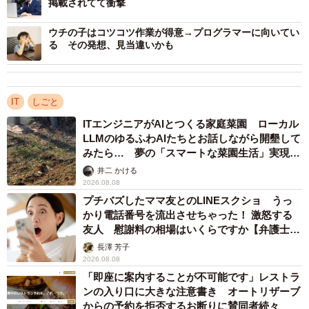
掲載されてて衝撃
続いて、「AIチャットを知っている」と回答した846人に対
ウチの子はコツコツ作業が得意→プログラマーに向いてい
して「AIチャットの使用経験」について聞いたところ、
る その発想、見当違いかも
63.5％の人が「使用経験あり」と回答。これを年代別でみ
ると、「40代」（69.6%）が最も多く、次いで「20代」
（63.2%）、「30代」（62.4％）、「50代」（53.5%）と
IT
しごと
続きました。
ITエンジニアがAIとつくる家庭菜園 ローカル
LLMのゆるふわAIたちとお話しながら開墾して
みたら… 夢の「スマートな菜園生活」実現な
るか
井二 かける
2026.08.08
プチバズしたママ友とのLINEスクショ うっ
かり電話番号を流出させちゃった！ 激怒する
友人 慰謝料の相場はいくらですか【弁護士が
解説】
長澤 芳子
2026.08.08
「即座に案内することが不可能です」レストラ
ンの入り口に大きな注意書き オートリザーブ
4/7
からの予約を拒否するお断りに賛同者続々