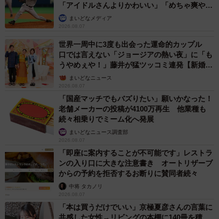
「アイドルさんよりかわいい」「めちゃ爽や
か」
まいどなメディア
2026.08.07
世界一周中に3度も出会った運命的カップル
口では言えない「ジョージアの熱い夜」に「も
うやめぇや！」藤井が猛ツッコミ連発【新婚さ
ん】
まいどなニュース
2026.08.07
「国産マッチでもバズりたい」願いかなった！
老舗メーカーの投稿が4100万再生 他業種も
続々相乗りでミーム化へ発展
まいどなニュース調査部
2026.08.07
「即座に案内することが不可能です」レストラ
ンの入り口に大きな注意書き オートリザーブ
からの予約を拒否するお断りに賛同者続々
中将 タカノリ
2026.08.07
「本は買うだけでいい」京極夏彦さんの言葉に
共感した女性→リビングの本棚に140冊を積