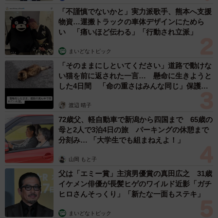
思います。また、国外から指示を出していることを分かり
「不謹慎でないかと」実力派歌手、熊本へ支援
にくくするために、日本国内にも『ルフィ』という名前を
物資…運搬トラックの車体デザインにためら
使っている者がいます」
い 「痛いほど伝わる」「行動され立派」
まいどなトピック
今後の全容解明に向けて、小川氏は「指示役の容疑者は
「そのままにしといてください」道路で動けな
逮捕されても完全黙秘を貫くでしょう。後は犯行に使った
い猫を前に返された一言… 懸命に生きようと
通信機器ですね。どれだけ連絡を取り合っていたかが究明
した4日間 「命の重さはみんな同じ」保護団
体代表の訴え
されていくかも焦点になります」と見解を語った。
渡辺 晴子
72歳父、軽自動車で新潟から四国まで 65歳の
母と2人で3泊4日の旅 パーキングの休憩まで
分刻み… 「大学生でも組まねえよ！」
山岡 もと子
父は「エミー賞」主演男優賞の真田広之 31歳
イケメン俳優が長髪ヒゲのワイルド近影「ガチ
ヒロさんそっくり」「新たな一面もステキ」
まいどなトピック