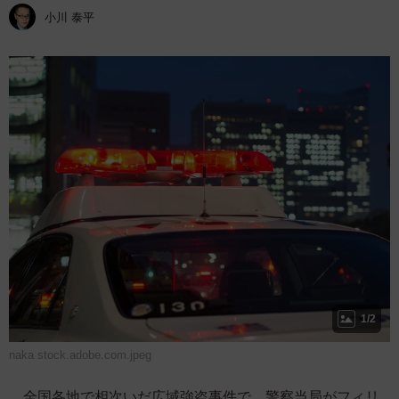
小川 泰平
1/2
naka stock.adobe.com.jpeg
全国各地で相次いだ広域強盗事件で、警察当局がフィリ