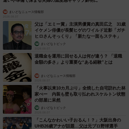
遣いや準備で深まる夫婦の温度感ギャップ鮮明に
まいどなニュース情報部
2026.08.07
父は「エミー賞」主演男優賞の真田広之 31歳
イケメン俳優が長髪ヒゲのワイルド近影「ガチ
ヒロさんそっくり」「新たな一面もステキ」
まいどなトピック
2026.08.07
退職金を運用に回せる人は何が違う？ 「退職
金額の多さ」より重要な“ある経験”とは
まいどなニュース情報部
2026.08.07
「火事以来10カ月ぶり」全焼した自宅訪れた林
家ぺー 内装も壁も取り払われスケルトン状態
の部屋に呆然
まいどなトピック
2026.08.07
「こんなかわいい子おるん！？」大阪出身の
UHB26歳アナが話題…父は元プロ野球選手