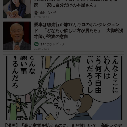
読 「家に自分だけの本屋さん」
山岡 もと子
2026.08.07
愛車は総走行距離17万キロのホンダレジェン
ド 「どなたか欲しい方が居たら」 大御所漫
才師が譲渡の意向
まいどなトピック
2026.08.06
【漫画】「高い家賃を払えるのに、まだ欲しい？」高級レジデ