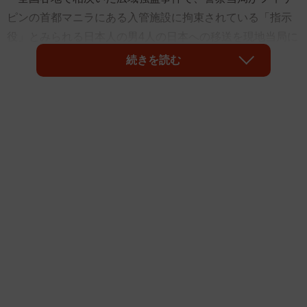
ピンの首都マニラにある入管施設に拘束されている「指示
役」とみられる日本人の男4人の日本への移送を現地当局に
求め、名前と顔写真も公表された。国際犯罪に詳しい元神
続きを読む
奈川県警刑事で犯罪ジャーナリストの小川泰平氏が30日、
当サイトの取材に対し、スマートフォンを使った犯罪行為
も可能である収容所の実態や生活について説明。今回、逮
捕状が出た4人以外にもさらなる“黒幕”がいる可能性を指摘
した。