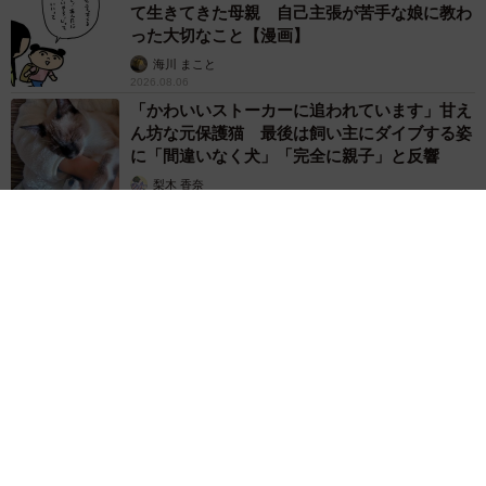
て生きてきた母親 自己主張が苦手な娘に教わ
った大切なこと【漫画】
海川 まこと
2026.08.06
「かわいいストーカーに追われています」甘え
ん坊な元保護猫 最後は飼い主にダイブする姿
に「間違いなく犬」「完全に親子」と反響
梨木 香奈
2026.08.06