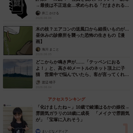
小川氏は「私が国際捜査課にいる時も、私の上司がフィ
→最後は不正送金…求められる「だまされる前
提」の対策
リピンの日本大使館にいましたが、現在もフィリピンの日
井二 かける
2026.08.06
本大使館には警部の階級にある者が警察庁から外務省に身
木の枝？エアコンの送風口から細長いものが…
分替えして常駐し、フィリピンの当局と引き渡しに関して
昼休みの診療所を襲った恐怖の生きもの【漫
調整し、警察庁や警視庁と連絡を取り合っていると聞いて
画】
います」と明かした。
海川 まこと
2026.08.05
その上で、小川氏は指示役とみられる4人以外にも、さら
どこからか鳴き声が……「テッペンにおる
よ！」と、高さ40メートルのネット頂上に子
なる“黒幕”がいると推測した。
猫 営業中で悩んでいたら、客が言ってくれた
のは？
渡辺 晴子
「収容所の中から指示は出せても、その場所に日本国内
2026.08.04
の情報が簡単に集まるかどうかには限界がある。やはり、
アクセスランキング
『収容所内の指示役に情報を渡せ』と実行役に指示する別
「化けましたね～」10歳で綾瀬はるかの娘役→
の者がいなければ、今回の一連の犯罪を行うのは難しい。
雰囲気ガラリの18歳に成長 「メイクで雰囲気
事件に直接関与しているかどうかは別として、『収容所内
が」「宝塚に入れそう」
の指示役への指示を実行役に指示する別の人間』がいると
まいどなメディア