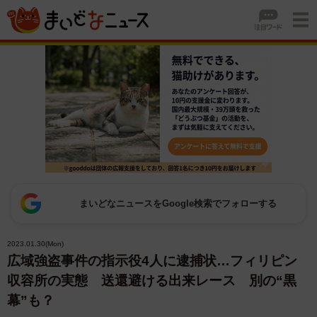
まいどなニュースをGoogle検索でフォローする
2023.01.30(Mon)
広域強盗事件の指示役4人に逮捕状…フィリピン
収容所の実態 送還避ける出来レース 別の“黒
幕”も？