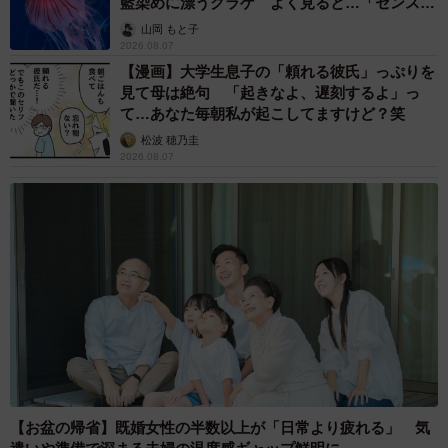
藍染めに漂うクラゲ よく見ると…「センスす
ごい」
山岡 もと子
2026.08.07
【漫画】大学生息子の「頼れる彼氏」っぷりを
見て母は絶句 「起きなよ、遅刻するよ」っ
て…あなた毎朝私が起こしてますけど？笑
松波 穂乃圭
2026.08.07
【お盆の帰省】既婚女性の半数以上が「日常より疲れる」 気