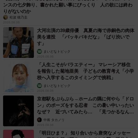
ンスの七夕飾り、書かれた願い事にびっくり 人の欲には終わ
りがないのか
松波 穂乃圭
2026.08.06
大河出演の39歳俳優 真夏の海で赤銅色の肉体
美を連投 「バッキバキだな」「ばり渋いで
す」
まいどなトピック
2026.08.06
「人生こそがバラエティー」 マレーシア移住
を報告した菊地亜美 子どもの教育考え「小学
校へ入学するこのタイミングで挑戦」
まいどなトピック
2026.08.06
京都駅をぶらぶら→ホームの隅に何やら「ドロ
ン」のポーズをする忍者 この暑い中いったい
なぜ？ 近づいてみたら… 「見つかるなんて
未熟」
中将 タカノリ
2026.08.06
「明日ひま？」 知り合いから唐突なメッセー