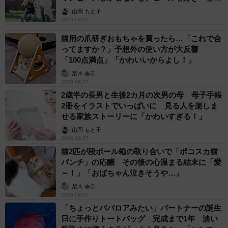
へんが…
山岡 もと子
2026.08.07
猫用の爪研ぎおもちゃを買ったら…「これで合
ってますか？」予想外の使い方が大反響
「100点満点」「かわいいからよし！」
梨木 香奈
2026.08.07
2歳半の長男と生後2カ月の次男の母 母子手帳
2冊をイラストでいっぱいに 見る人を楽しま
せる家族ストーリーに「かわいすぎる！」
山岡 もと子
2026.08.07
猫2匹が段ボール箱の取り合いで「ポコスカ猫
パンチ」の応酬 その後の心温まる結末に「愛
～！」「おばちゃん泣きそうや…」
梨木 香奈
2026.08.07
「ちょっとババロアみたい」パートナーの誕生
日に手作りトートバッグ 完成まで1年 淡い