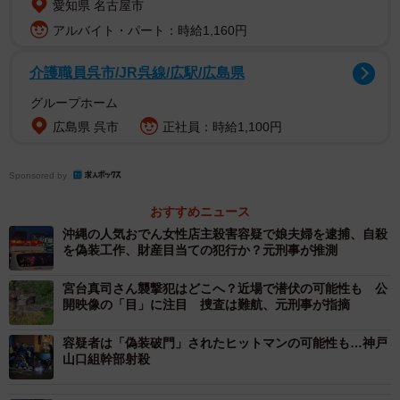
愛知県 名古屋市
渡辺容疑者はフィリピンで女性や子どもへの暴力行為の
アルバイト・パート：時給1,160円
容疑で裁判の手続き中で、出国停止命令が出ている。現地
で起こした事件で係争中であれば、母国に強制送還されな
介護職員呉市/JR呉線/広駅/広島県
いため、金銭などを介して現地の協力者に告訴してもら
グループホーム
い、事件をでっち上げて収容所に長くいるケースがあると
広島県 呉市
正社員：時給1,100円
いう。
小川氏は「今回だけでなく、以前からあった『特殊な逃
Sponsored by
げ道』です。重い罪が待っている母国に強制送還されない
おすすめニュース
ためだけにやっている『出来レース』ですから、告訴の途
沖縄の人気おでん女性店主殺害容疑で娘夫婦を逮捕、自殺
を偽装工作、財産目当ての犯行か？元刑事が推測
中で取り下げたり、また別件で告訴したり。外にいるより
中にいる方が安全という考えで、裏金を渡して何年もいる
宮台真司さん襲撃犯はどこへ？近場で潜伏の可能性も 公
者がいます。そうして時間と金を稼ぎ、最終的には他人名
開映像の「目」に注目 捜査は難航、元刑事が指摘
義のパスポートを得て第三国に出て行くというのが最終目
容疑者は「偽装破門」されたヒットマンの可能性も…神戸
的です」と解説した。
山口組幹部射殺
さらに、小川氏は収容所の実態を説明した。