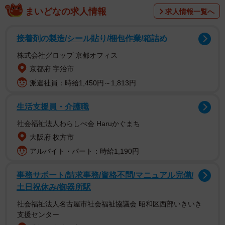
まいどなの求人情報
求人情報一覧へ
接着剤の製造/シール貼り/梱包作業/箱詰め
警視庁が特殊詐欺事件で逮捕状を取得したのは渡辺優樹
株式会社グロップ 京都オフィス
（38）、今村磨人（38）、藤田聖也（38）、小島智信
京都府 宇治市
（45）の4容疑者。フィリピンからSNSを通じて実行役に
派遣社員：時給1,450円～1,813円
指示していた指示役「ルフィ」が含まれるとみられ、強盗
事件との関連を調べる。
生活支援員・介護職
社会福祉法人わらしべ会 Haruかぐまち
小川氏は「今村容疑者と渡辺容疑者は同じ北海道出身で
大阪府 枚方市
反社的な組織とつながりがある。今村容疑者はフィリピン
アルバイト・パート：時給1,190円
に渡った当時は山口組系の2次団体に所属する組員で、犯行
時は“元組員”になっている可能性はある。渡辺容疑者は正式
事務サポート/請求事務/資格不問/マニュアル完備/
土日祝休み/御器所駅
な組員ではない“周辺者”ということを聞いています」と説明
した。
社会福祉法人名古屋市社会福祉協議会 昭和区西部いきいき
支援センター