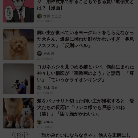
ジ 用件次第で断ることもできる賢い返信文と
は？【漫画】
海川 まこと
2026.08.06
飼い主が食べているヨーグルトをもらえなかっ
た犬さん、爆裂に拗ねた顔がかわいすぎ「鼻息
フスフス」「反則レベル」
椎名 碧
2026.08.06
コガネムシを見つめる猫とパパ、偶然生まれた
神々しい構図が「宗教画のよう」と話題 「尊
い」「ていうかライオンキング」
梨木 香奈
2026.08.06
髪をバッサリと切った飼い主が帰宅すると→愛
犬たちの反応に「ワンコ様でも戸惑うのね
（笑）」「困り顔がかわいい」
ANNA
2026.08.06
「誰かみたいにならなきゃ」 他人を正解にし