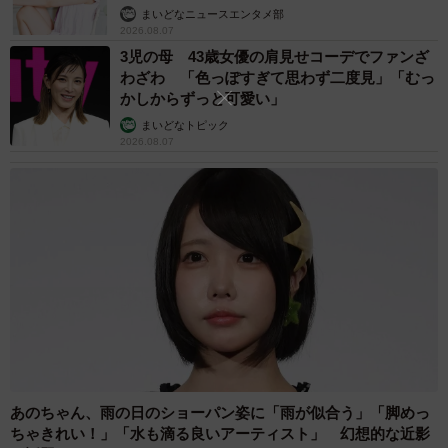
まいどなニュースエンタメ部
2026.08.07
3児の母 43歳女優の肩見せコーデでファンざ
わざわ 「色っぽすぎて思わず二度見」「むっ
かしからずっと可愛い」
まいどなトピック
2026.08.07
あのちゃん、雨の日のショーパン姿に「雨が似合う」「脚めっ
ちゃきれい！」「水も滴る良いアーティスト」 幻想的な近影