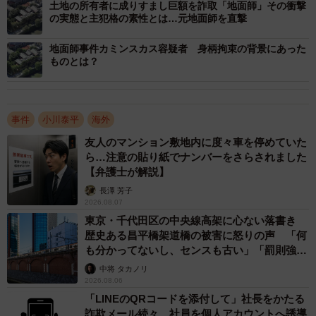
土地の所有者に成りすまし巨額を詐取「地面師」その衝撃
の実態と主犯格の素性とは…元地面師を直撃
「私が以前にインタビューした者の話ですと、施設では
地面師事件カミンスカス容疑者 身柄拘束の背景にあった
なく、（看守ら）個人に金を払って、たばこやファストフ
ものとは？
ード店の食べ物などを買ってきてもらう。VIPルームを担当
する看守に話して、エアコンのある個室に入りたいなどと
いうと金額が変わってくるということが普通に行われてい
事件
小川泰平
海外
る。金の入手ですが、日本円で1千万円くらいも持っている
友人のマンション敷地内に度々車を停めていた
と、収容所内でいろんなものが（インフレ状態になって）
ら…注意の貼り紙でナンバーをさらされました
【弁護士が解説】
高くなるので、フィリピンにいる交際相手や知人らに少し
長澤 芳子
ずつ（日本などから送られてきた）お金を持ってきてもら
2026.08.07
う」
東京・千代田区の中央線高架に心ない落書き
歴史ある昌平橋架道橋の被害に怒りの声 「何
も分かってないし、センスも古い」「罰則強化
一方で、フィリピン・マルコス大統領の2月訪日を背景に
して」
中将 タカノリ
した対日本への配慮として、同国の外相が4人の容疑者を早
2026.08.06
期に引き渡す意向を明言した。
「LINEのQRコードを添付して」社長をかたる
詐欺メール続々 社員を個人アカウントへ誘導