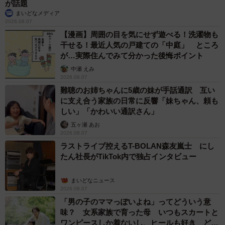
が話題
まいどなメディア
2026.08.07
【漫画】周囲の目を気にせず遊べる！洗濯物も
干せる！最近人気の戸建ての「中庭」 ところ
が…実際住んでみて分かった後悔ポイント
中瀬 えみ
2026.08.07
難聴のお姉ちゃんに5歳の妹が手話通訳 互い
に支え合う家族の日常に反響「妹ちゃん、頼も
しい」「かわいい通訳さん」
五ヶ瀬 あお
2026.08.07
ラストライブ控えるT-BOLAN森友嵐士 にし
たん社長がTikTok内で独占インタビュー
まいどなニュース
2026.08.07
「男の子のママっぽいよね」ってどういう意
味？ 女系家族で育った母 いつもスカートと
ワンピースしか着ないし、ヒールも好き どの