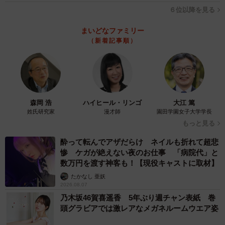
６位以降を見る
まいどなファミリー
（新着記事順）
森岡 浩
ハイヒール・リンゴ
大江 篤
姓氏研究家
漫才師
園田学園女子大学学長
もっと見る
酔って転んでアザだらけ ネイルも折れて超悲
惨 ケガが絶えない夜のお仕事 「病院代」と
数万円を渡す神客も！【現役キャストに取材】
たかなし 亜妖
2026.08.07
乃木坂46賀喜遥香 5年ぶり週チャン表紙 巻
頭グラビアでは激レアなメガネルームウエア姿