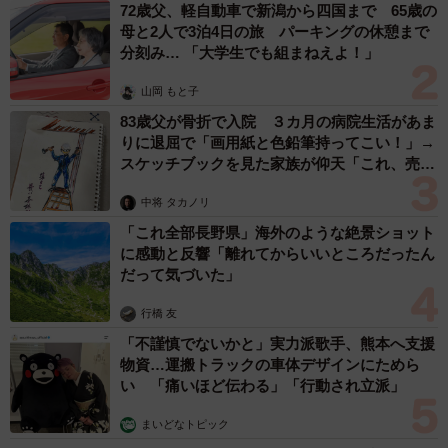
に「間違いなく犬」「完全に親子」と反響
梨木 香奈
2026.08.06
がんと片目の失明、3時間おきの壮絶な介護を
乗り越えた猫 「叶わないかもしれない」と覚
悟した19歳の誕生日を迎えて感動
古川 諭香
2026.08.06
「不謹慎でないかと」実力派歌手、熊本へ支援物資…運搬トラ