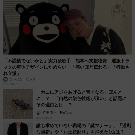
ていませんか？ 不動産業者が語る「物件の可
能性」を閉ざさないために必要なこと
平藤 清刀
2026.08.06
東京・千代田区の中央線高架に心ない落書き
歴史ある昌平橋架道橋の被害に怒りの声 「何
も分かってないし、センスも古い」「罰則強化
して」
中将 タカノリ
2026.08.06