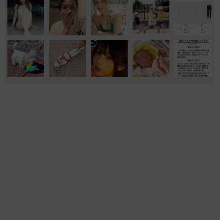
おもしろ
山形
水族館
いきもの
3階建てビル一棟190万円、マンガ専門図書館跡
だった ジャンプ、コロコロコミック……往年
の単行本ごと売り出し
中将 タカノリ
2026.06.24
踏切を新幹線がゴーッ！「初めて見た」「すげ
ービックリ」在来線を走る超特急、どこで見ら
れる？
そんでなライターズ
2026.05.22