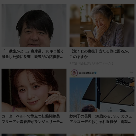
「一瞬誰かと…」彦摩呂、30キロ近く
【宝くじの裏技】当たる側に回るか、
減量した姿に反響 既製品の防護服が
このままか
着られると...
PR(合同会社デジタルファーム )
ガーターベルトで際立つ妖艶脚線美
紗栄子の長男 18歳のモデル、カジュ
フリーアナ森香澄がランジェリーモデ
アルコーデのおしゃれ近影が「両親の
ルに ｢PE...
いいとこ取...