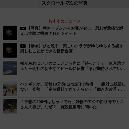
↓ スクロールで次の写真 ↓
おすすめニュース
【写真】朝オープンからお客がゼロ、思わず悲痛な訴
え…実際に投稿されたツイート
【動画】ひと晩中、美しいクラゲがゆらゆらする姿を
楽しむことができる斬新企画
橋があればいいのに…という声に「待った！」 東京湾フ
ェリー会社の切実なアピールに反響「まだ期待されている
んだと…」
ペンギンが、閉館10分前には出口で待機→「絶対に残業し
ない」姿勢 「定時退社できてえらい」「働き方改革」と
羨む声が続出
「予想の200倍はしゃいでた」好物のアジの切り身でカニ
さん大喜び、なぜ？ 施設担当者に聞いた