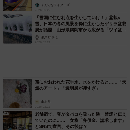
体代表の訴え
渡辺 晴子
72歳父、軽自動車で新潟から四国まで 65歳の
母と2人で3泊4日の旅 パーキングの休憩まで
分刻み… 「大学生でも組まねえよ！」
山岡 もと子
83歳父が骨折で入院 ３カ月の病院生活があま
りに退屈で「画用紙と色鉛筆持ってこい！」→
スケッチブックを見た家族が仰天「これ、売れ
ますよ…」
中将 タカノリ
「これ全部長野県」海外のような絶景ショット
に感動と反響「離れてからいいところだったん
だって気づいた」
行橋 友
「不謹慎でないかと」実力派歌手、熊本へ支援
物資…運搬トラックの車体デザインにためら
い 「痛いほど伝わる」「行動され立派」