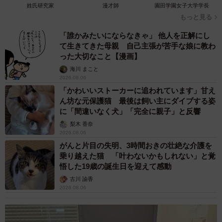
も、妊娠、けが人、お年寄り… 一つだけ謎の
ものが！？「だから黄色なんですね」
中将 タカノリ
2026.08.06
【物価高が直撃】お盆帰省「予定なし」が約半
数 新幹線・高速バスの「使い分け」が鮮明に
まいどなニュース情報部
2026.08.06
1歳息子が腕を亜脱臼 「奥さん、専業主婦な
のに」と夫の後輩から一言 母は泣きながら対
応し必死だった 何年もたった今もたまに思い
出し…
山岡 もと子
2026.08.06
子どもの学校外の学習時間が11年で2割減少
「家庭学習0分層」が約半数に達する深刻な実
態と広がる学習格差
まいどなニュース情報部
2026.08.06
「事故物件」という言葉のイメージにとらわれ