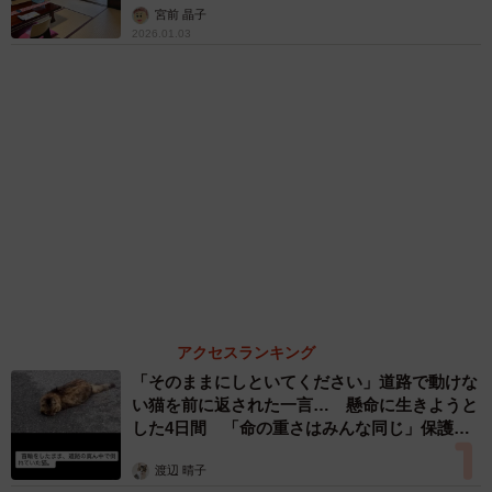
まいどなトピック
６位以降を見る
まいどなファミリー
（新着記事順）
森岡 浩
ハイヒール・リンゴ
大江 篤
姓氏研究家
漫才師
園田学園女子大学学長
もっと見る
「誰かみたいにならなきゃ」 他人を正解にし
て生きてきた母親 自己主張が苦手な娘に教わ
った大切なこと【漫画】
海川 まこと
2026.08.06
「かわいいストーカーに追われています」甘え
ん坊な元保護猫 最後は飼い主にダイブする姿