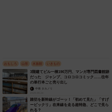
「雪国に住む利点を生かしていけ！」盆栽×
雪、日本の冬の風景を粋に生かしたゲリラ盆栽
展が話題 山形県鶴岡市から広がる「ツイ盆
展」の魅力
瀬戸 ゆきほ
2026.02.21
霜におおわれた花手水、水をかけると……「天
然のアート」「透明感が凄すぎ」
山本 明
2026.02.11
老舗宿で、客がタバコを吸った跡→禁煙と伝え
ていたのに…… 女将「弁償金、請求します」
とSNSで宣言、その後は？
宮前 晶子
2026.01.03
アクセスランキング
「そのままにしといてください」道路で動けな
い猫を前に返された一言… 懸命に生きようと
した4日間 「命の重さはみんな同じ」保護団