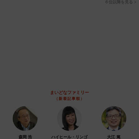
ックの車体デザインにためらい 「痛いほど伝わる」「行動さ
れ立派」
まいどなトピック
2026.08.06
「カニにアジをあげると青くなる」ほんと
に！？ 「自然の染色技術が凄い」と話題に
その理由とは…？
竹中 友一（RinToris）
2026.08.06
誰も求めていない職場の「謎マナー」、「過剰
な挨拶」や「お土産配り」を抑えた1位は？
やめられない理由は「周りの目」
まいどなデータ
2026.08.06
自転車通行可の歩道 電動キックボードで走行
中、小学生とあわや衝突！ 「歩道走行は道交
法違反でしょ」と指摘されました【弁護士が解
説】
長澤 芳子
2026.08.06
タイの電車の中で見た優先席のマーク 子ど