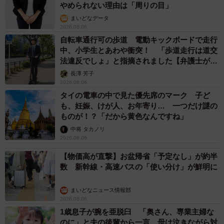
もしかすると「下山ダッシュ」 リニア中央新幹線の長野県
駅 在来線との乗り継ぎなし→なら走れば間に合うんじゃな
い？ 惜しい位置関係が反響
中将 タカノリ
2026.08.06
「なんじゃこりゃ！」「ロボ？」大阪・梅田に
そびえる物体の正体は？ 昭和の遺産を調査し
てみた結果…
太田 浩子
2026.08.06
エジプトで自撮りしていたら、ガイドが「撮り
ますよ！」→ノリノリでポーズを取っていた
ら……スマホを返してもらえない 「日本人は
カモ代表かも」「私は6時間で3万円払った」
宮前 晶子
2026.08.06
「LINEのQRコードを添付して」社長をかたる
詐欺メール続々 社員を個人アカウントへ誘導
→最後は不正送金…求められる「だまされる前
提」の対策
井二 かける
2026.08.06