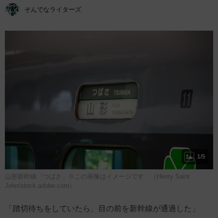
そんでなライターズ
1/5
山形新幹線「つばさ」※この画像はイメージです （Henry Saint
John/stock.adobe.com）
「踏切待ちをしていたら、目の前を新幹線が通過した」