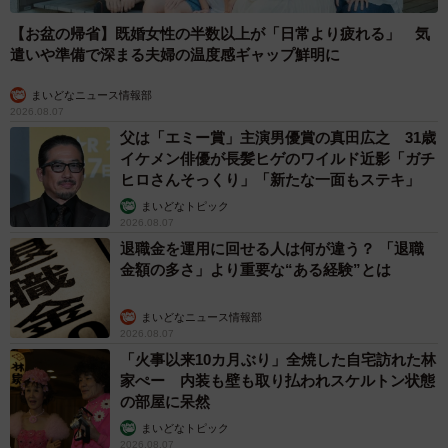
【お盆の帰省】既婚女性の半数以上が「日常より疲れる」 気
遣いや準備で深まる夫婦の温度感ギャップ鮮明に
まいどなニュース情報部
2026.08.07
父は「エミー賞」主演男優賞の真田広之 31歳
イケメン俳優が長髪ヒゲのワイルド近影「ガチ
ヒロさんそっくり」「新たな一面もステキ」
まいどなトピック
2026.08.07
退職金を運用に回せる人は何が違う？ 「退職
金額の多さ」より重要な“ある経験”とは
まいどなニュース情報部
2026.08.07
「火事以来10カ月ぶり」全焼した自宅訪れた林
家ぺー 内装も壁も取り払われスケルトン状態
の部屋に呆然
まいどなトピック
2026.08.07