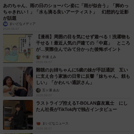
あのちゃん、雨の日のショーパン姿に「雨が似合う」「脚めっ
ちゃきれい！」「水も滴る良いアーティスト」 幻想的な近影
が話題
まいどなメディア
2026.08.07
【漫画】周囲の目を気にせず遊べる！洗濯物も
干せる！最近人気の戸建ての「中庭」 ところ
が…実際住んでみて分かった後悔ポイント
中瀬 えみ
2026.08.07
難聴のお姉ちゃんに5歳の妹が手話通訳 互い
に支え合う家族の日常に反響「妹ちゃん、頼も
しい」「かわいい通訳さん」
五ヶ瀬 あお
2026.08.07
ラストライブ控えるT-BOLAN森友嵐士 にし
たん社長がTikTok内で独占インタビュー
まいどなニュース
2026.08.07