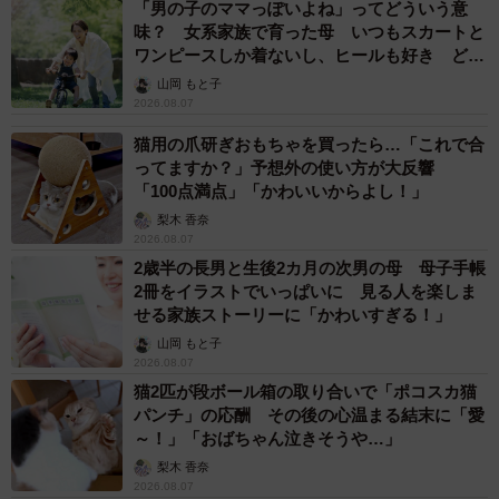
「男の子のママっぽいよね」ってどういう意
味？ 女系家族で育った母 いつもスカートと
ワンピースしか着ないし、ヒールも好き どの
へんが…
山岡 もと子
2026.08.07
猫用の爪研ぎおもちゃを買ったら…「これで合
ってますか？」予想外の使い方が大反響
「100点満点」「かわいいからよし！」
梨木 香奈
2026.08.07
2歳半の長男と生後2カ月の次男の母 母子手帳
2冊をイラストでいっぱいに 見る人を楽しま
せる家族ストーリーに「かわいすぎる！」
山岡 もと子
2026.08.07
猫2匹が段ボール箱の取り合いで「ポコスカ猫
パンチ」の応酬 その後の心温まる結末に「愛
～！」「おばちゃん泣きそうや…」
梨木 香奈
2026.08.07