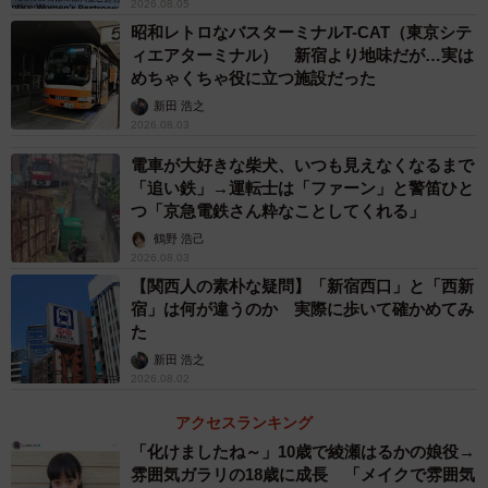
2026.08.05
昭和レトロなバスターミナルT-CAT（東京シテ
ィエアターミナル） 新宿より地味だが…実は
めちゃくちゃ役に立つ施設だった
新田 浩之
2026.08.03
電車が大好きな柴犬、いつも見えなくなるまで
「追い鉄」→運転士は「ファーン」と警笛ひと
つ「京急電鉄さん粋なことしてくれる」
鶴野 浩己
3/5
2026.08.03
【関西人の素朴な疑問】「新宿西口」と「西新
雪景色の中を疾走するつばさも素敵だそう／佐竹無明さん
宿」は何が違うのか 実際に歩いて確かめてみ
（@mumyou_satake）提供
た
山形新幹線「つばさ」の魅力を聞くと、佐竹さんはこう話
新田 浩之
2026.08.02
します。
アクセスランキング
「どこか温かみのあるカラーリングと、在来線並みにトコ
「化けましたね～」10歳で綾瀬はるかの娘役→
雰囲気ガラリの18歳に成長 「メイクで雰囲気
トコ走る姿が『カッコカワイイ』んですよね。雪景色の中