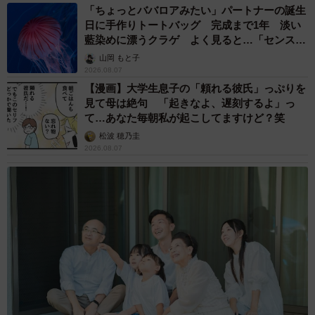
「ちょっとババロアみたい」パートナーの誕生
日に手作りトートバッグ 完成まで1年 淡い
藍染めに漂うクラゲ よく見ると…「センスす
ごい」
山岡 もと子
2026.08.07
【漫画】大学生息子の「頼れる彼氏」っぷりを
見て母は絶句 「起きなよ、遅刻するよ」っ
て…あなた毎朝私が起こしてますけど？笑
松波 穂乃圭
2026.08.07