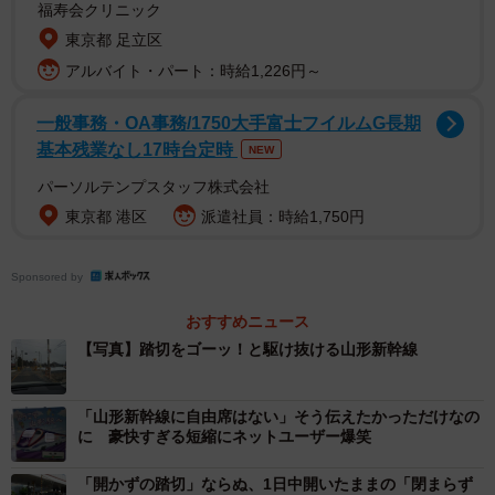
福寿会クリニック
東京都 足立区
アルバイト・パート：時給1,226円～
一般事務・OA事務/1750大手富士フイルムG長期
基本残業なし17時台定時
NEW
パーソルテンプスタッフ株式会社
東京都 港区
派遣社員：時給1,750円
2/5
Sponsored by
踏切で停車中、目の前を通過する新幹線／佐竹無明さん
おすすめニュース
（@mumyou_satake）提供
【写真】踏切をゴーッ！と駆け抜ける山形新幹線
「目の前を新幹線がゴーッて通っていくのは、マジで山形
だけなんだろな」という一文とともに投稿された今回の投
「山形新幹線に自由席はない」そう伝えたかっただけなの
に 豪快すぎる短縮にネットユーザー爆笑
稿。山形県では比較的見慣れた光景だといいますが、県外
出身者には驚かれることも多いそうです。山形新幹線「つ
「開かずの踏切」ならぬ、1日中開いたままの「閉まらず