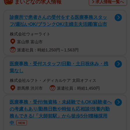
まいどなの求人情報
求人情報一覧へ
いました。
診療所で患者さんの受付をする医療事務スタッ
写真が撮影されたのは、佐竹さんが家族で車移動をしてい
フ/週払いOK/ブランクOK/主婦主夫活躍/富山市
たときのこと。踏切が下りてきたため停車し、県外出身の
株式会社ウォーライト
妻に「そういえば新幹線が通るかもよ」と声をかけたとこ
富山県 富山市
ろ、「写真撮りたい！」となり、妻が撮影したといいま
派遣社員：時給1,250円～1,563円
す。
医療事務・受付スタッフ/日勤・土日祝休み・残
「それほど速いスピードではなく、音も在来線同様です
業なし
が、目の前を新幹線が横切るのは、やはりワクワクします
株式会社ルフト・メディカルケア 太田オフィス
よね！家内が急いで撮影したものを投稿しましたが、でき
群馬県 渋川市
派遣社員：時給1,450円
れば窓を開けて、来る方向にフォーカスを合わせておいた
医療事務・受付/無資格・未経験でもOK/経験者へ
方がブレずに撮れると思います」
の考慮もあり/勤務日数や時短も応相談!扶養内勤
務もできる/「大師前駅」から徒歩5分/積極採用
中
NEW