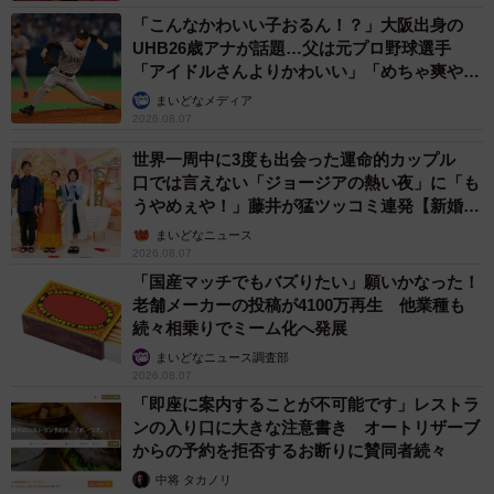
「こんなかわいい子おるん！？」大阪出身の
UHB26歳アナが話題…父は元プロ野球選手
「アイドルさんよりかわいい」「めちゃ爽や
か」
まいどなメディア
2026.08.07
世界一周中に3度も出会った運命的カップル
口では言えない「ジョージアの熱い夜」に「も
うやめぇや！」藤井が猛ツッコミ連発【新婚さ
ん】
まいどなニュース
2026.08.07
「国産マッチでもバズりたい」願いかなった！
老舗メーカーの投稿が4100万再生 他業種も
続々相乗りでミーム化へ発展
まいどなニュース調査部
2026.08.07
「即座に案内することが不可能です」レストラ
ンの入り口に大きな注意書き オートリザーブ
からの予約を拒否するお断りに賛同者続々
中将 タカノリ