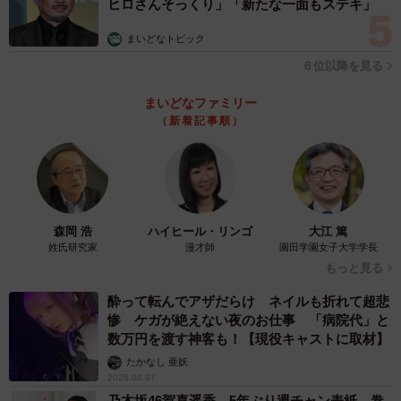
ヒロさんそっくり」「新たな一面もステキ」
まいどなトピック
６位以降を見る
まいどなファミリー
（新着記事順）
森岡 浩
ハイヒール・リンゴ
大江 篤
姓氏研究家
漫才師
園田学園女子大学学長
もっと見る
酔って転んでアザだらけ ネイルも折れて超悲
惨 ケガが絶えない夜のお仕事 「病院代」と
数万円を渡す神客も！【現役キャストに取材】
たかなし 亜妖
2026.08.07
乃木坂46賀喜遥香 5年ぶり週チャン表紙 巻