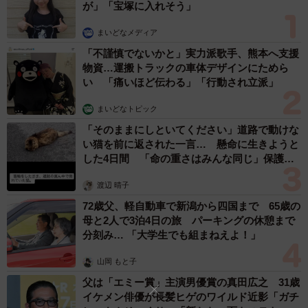
が」「宝塚に入れそう」
を走るつばさも素敵ですよ」
まいどなメディア
投稿には「ぜひ山形に行って実物を見たい」という声や、
「不謹慎でないかと」実力派歌手、熊本へ支援
物資…運搬トラックの車体デザインにためら
新幹線好きの子どもを持つ親からの感謝のコメントも届い
い 「痛いほど伝わる」「行動され立派」
たそうです。最後に、山形に興味を持った人へ向けてのメ
ッセージをもらいました。
まいどなトピック
「そのままにしといてください」道路で動けな
「ぜひ『つばさ』で山形に来ていただき、美味しい旬の果
い猫を前に返された一言… 懸命に生きようと
した4日間 「命の重さはみんな同じ」保護団
物やラーメンをいっぱい食べていただきたいです！見てく
体代表の訴え
れて、おしょうしなっす（ありがとうございますの方
渡辺 晴子
言）」
72歳父、軽自動車で新潟から四国まで 65歳の
母と2人で3泊4日の旅 パーキングの休憩まで
分刻み… 「大学生でも組まねえよ！」
Threadsで見る
山岡 もと子
父は「エミー賞」主演男優賞の真田広之 31歳
イケメン俳優が長髪ヒゲのワイルド近影「ガチ