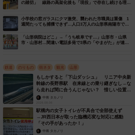
の踏切」 線路の高架化後も「現役」で存在し続ける理由
ばさ」は、東北新幹線の福島駅から先は在来線の線路を走
とは
る「ミニ新幹線」方式を採用しています。専用の高架線路
小学校の窓ガラスにクマ激突、襲われた市職員は重傷 1
ではなく在来線と同じ地上の線路を走行するため、踏切も
週間たっても捕獲できず…人口3万人の山形県南陽市で警
存在します。
戒続く
「山形病院はどこ」→「うち岐阜です…」山形市・山県
市・山形村…間違い電話多発で3県の「やまがた」が連携
「地元では、よく見かける光景です。在来線の線路上を横
協定締結
切る高架橋で、新幹線の真上を車で通ることもしばしば。
ただ私自身、山形から30年ほど離れていたので、懐かしく
鉄道
のりもの
街ネタ
観光
山形
もありました」
もしかすると「下山ダッシュ」 リニア中央新
幹線の長野県駅 在来線との乗り継ぎなし→な
一方で、秋田や岩手、福島など他の県の出身者からも「同
ら走れば間に合うんじゃない？ 惜しい位置関
様の光景が見られる」との情報がコメント欄には寄せられ
係が反響
中将 タカノリ
ました。
2026.08.06
駅構内の女子トイレが不具合で全部使えず
→JR西日本が取った臨機応変な対応に感動
「その手があったか！」
中将 タカノリ