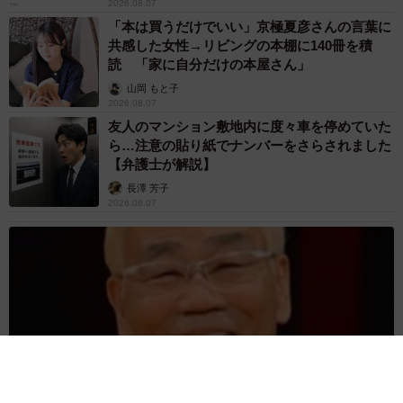
2026.08.07
「本は買うだけでいい」京極夏彦さんの言葉に
共感した女性→リビングの本棚に140冊を積
読 「家に自分だけの本屋さん」
山岡 もと子
2026.08.07
友人のマンション敷地内に度々車を停めていた
ら…注意の貼り紙でナンバーをさらされました
【弁護士が解説】
長澤 芳子
2026.08.07