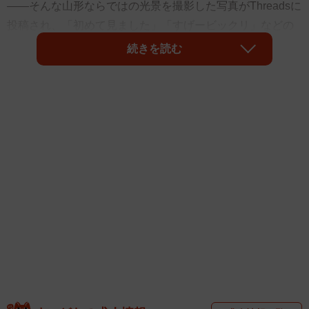
――そんな山形ならではの光景を撮影した写真がThreadsに
投稿され、「初めて見ました」「すげービックリ」などの
声が寄せられ、4200件以上のいいねを集めました。
続きを読む
投稿したのは、山形県出身の歌手、佐竹無明さん
（@mumyou_satake）。投稿された写真には、踏切のすぐ
目の前を山形新幹線「つばさ」が走り抜ける様子が写って