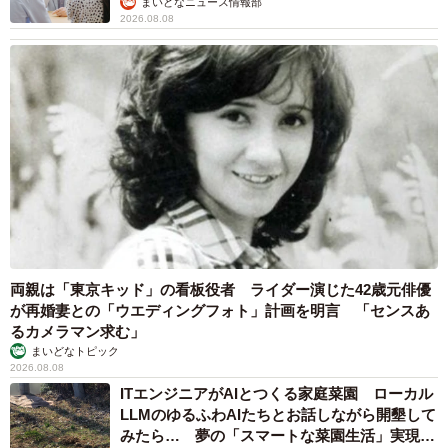
まいどなニュース情報部
2026.08.08
両親は「東京キッド」の看板役者 ライダー演じた42歳元俳優
が再婚妻との「ウエディングフォト」計画を明言 「センスあ
るカメラマン求む」
まいどなトピック
2026.08.08
ITエンジニアがAIとつくる家庭菜園 ローカル
LLMのゆるふわAIたちとお話しながら開墾して
みたら… 夢の「スマートな菜園生活」実現な