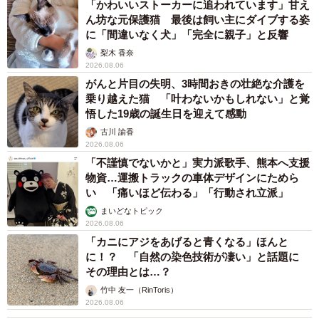
「かわいいストーカーに追われています」甘え
ん坊な元保護猫 最後は飼い主にダイブする姿
に「間違いなく犬」「完全に親子」と反響
梨木 香奈
2026.08.06
がんと片目の失明、3時間おきの壮絶な介護を
乗り越えた猫 「叶わないかもしれない」と覚
悟した19歳の誕生日を迎えて感動
古川 諭香
2026.08.06
「不謹慎でないかと」実力派歌手、熊本へ支援
物資…運搬トラックの車体デザインにためら
い 「痛いほど伝わる」「行動され立派」
まいどなトピック
2026.08.06
「カニにアジをあげると青くなる」ほんと
に！？ 「自然の染色技術が凄い」と話題に
その理由とは…？
竹中 友一（RinToris）
2026.08.06