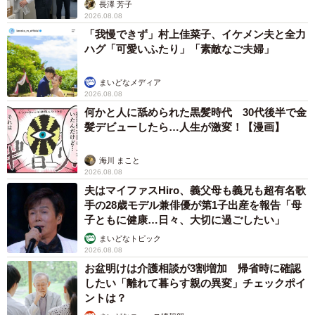
説】
長澤 芳子
2026.08.08
「我慢できず」村上佳菜子、イケメン夫と全力
ハグ「可愛いふたり」「素敵なご夫婦」
まいどなメディア
2026.08.08
何かと人に舐められた黒髪時代 30代後半で金
髪デビューしたら…人生が激変！【漫画】
海川 まこと
2026.08.08
夫はマイファスHiro、義父母も義兄も超有名歌
手の28歳モデル兼俳優が第1子出産を報告「母
子ともに健康…日々、大切に過ごしたい」
まいどなトピック
2026.08.08
お盆明けは介護相談が3割増加 帰省時に確認
したい「離れて暮らす親の異変」チェックポイ
ントは？