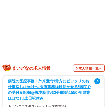
つけをお願いして一晩みてもらったところ、翌朝娘さんは
熱が出てしまい誕生日会に出席できなかったとか。実は、
先月娘さんは熱で遠足に行けなかったこともあり、今回の
誕生日会に備えて体調を崩さないよう気を付けていたそう
ですが･･･前日の夜、パパさんは加湿器や暖房を入れず寝か
せてしまったとのこと。
まいどなの求人情報
求人情報一覧へ
病院の医療事務・外来受付!貴方にピッタリのお
仕事探しは当社へ!医療事務経験活かせる!病院で
の受付&事務!@塚本駅徒歩2分!時給1550円!残業
ほぼなし!土日祝休み
トランスコスモスパートナーズ株式会社