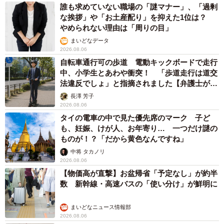
誰も求めていない職場の「謎マナー」、「過剰
な挨拶」や「お土産配り」を抑えた1位は？
やめられない理由は「周りの目」
まいどなデータ
2026.08.06
自転車通行可の歩道 電動キックボードで走行
中、小学生とあわや衝突！ 「歩道走行は道交
法違反でしょ」と指摘されました【弁護士が解
説】
長澤 芳子
2026.08.06
タイの電車の中で見た優先席のマーク 子ど
も、妊娠、けが人、お年寄り… 一つだけ謎の
ものが！？「だから黄色なんですね」
中将 タカノリ
2026.08.06
【物価高が直撃】お盆帰省「予定なし」が約半
数 新幹線・高速バスの「使い分け」が鮮明に
まいどなニュース情報部
2026.08.06