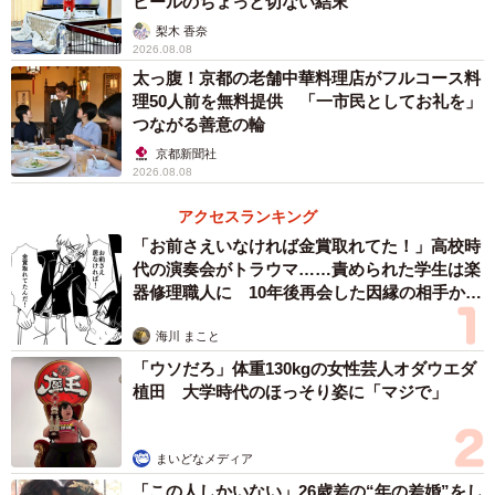
ピールのちょっと切ない結末
梨木 香奈
2026.08.08
太っ腹！京都の老舗中華料理店がフルコース料
理50人前を無料提供 「一市民としてお礼を」
つながる善意の輪
1/2
京都新聞社
発熱して誕生日会に参加できなかったという娘さん。でも、次の日保育
2026.08.08
園に行ったら･･･（ｶﾐｷ柊子さん提供）
アクセスランキング
前回遠足に行けなかった娘、誕生日会も欠席･･･
「お前さえいなければ金賞取れてた！」高校時
代の演奏会がトラウマ……責められた学生は楽
体調管理に気を付けていたのに
器修理職人に 10年後再会した因縁の相手から
――前回熱で行けなかったという遠足。今回誕生日会の前
思わぬ申し出【漫画】
海川 まこと
夜、パパさんに一晩任せる際にどのように伝えた？
「ウソだろ」体重130kgの女性芸人オダウエダ
植田 大学時代のほっそり姿に「マジで」
「遠足行けなかった後から寝室の環境を見直しました。加
湿器を置いたり、どうしても娘が布団をどけてしまうこと
まいどなメディア
などもあるので、エアコンを22度でつけてたりして寝るこ
「この人しかいない」26歳差の“年の差婚”をし
とは話してます。夫も『そうだね、それがいいね！』と言