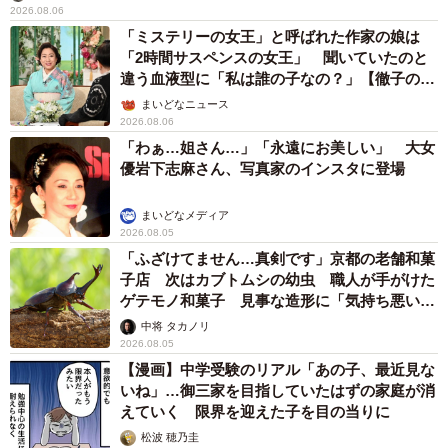
2026.08.06
「ミステリーの女王」と呼ばれた作家の娘は
「2時間サスペンスの女王」 聞いていたのと
違う血液型に「私は誰の子なの？」【徹子の部
屋】
まいどなニュース
2026.08.06
「わぁ…姐さん…」「永遠にお美しい」 大女
優岩下志麻さん、写真家のインスタに登場
まいどなメディア
2026.08.05
「ふざけてません…真剣です」京都の老舗和菓
子店 次はカブトムシの幼虫 職人が手がけた
ゲテモノ和菓子 見事な造形に「気持ち悪いく
らいリアル」
中将 タカノリ
2026.08.05
【漫画】中学受験のリアル「あの子、最近見な
いね」…御三家を目指していたはずの家庭が消
えていく 限界を迎えた子を目の当りに
松波 穂乃圭