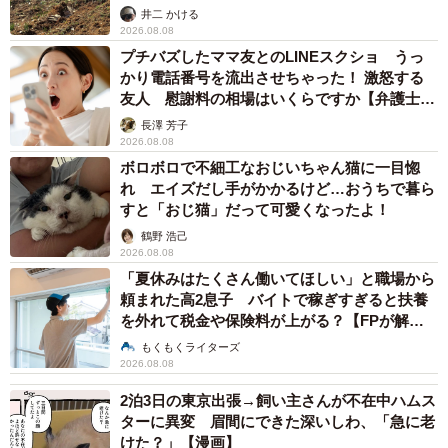
るか
井二 かける
2026.08.08
プチバズしたママ友とのLINEスクショ うっ
かり電話番号を流出させちゃった！ 激怒する
友人 慰謝料の相場はいくらですか【弁護士が
解説】
長澤 芳子
2026.08.08
ボロボロで不細工なおじいちゃん猫に一目惚
れ エイズだし手がかかるけど…おうちで暮ら
すと「おじ猫」だって可愛くなったよ！
鶴野 浩己
2026.08.08
「夏休みはたくさん働いてほしい」と職場から
頼まれた高2息子 バイトで稼ぎすぎると扶養
を外れて税金や保険料が上がる？【FPが解
説】
もくもくライターズ
2026.08.08
2泊3日の東京出張→飼い主さんが不在中ハムス
ターに異変 眉間にできた深いしわ、「急に老
けた？」【漫画】