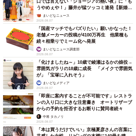
口では言えない「ジョージアの熱い夜」に「も
うやめぇや！」藤井が猛ツッコミ連発【新婚さ
ん】
まいどなニュース
2026.08.07
「国産マッチでもバズりたい」願いかなった！
老舗メーカーの投稿が4100万再生 他業種も
続々相乗りでミーム化へ発展
まいどなニュース調査部
2026.08.07
「化けましたね～」10歳で綾瀬はるかの娘役→
雰囲気ガラリの18歳に成長 「メイクで雰囲気
が」「宝塚に入れそう」
まいどなメディア
2026.08.07
「即座に案内することが不可能です」レストラ
ンの入り口に大きな注意書き オートリザーブ
からの予約を拒否するお断りに賛同者続々
中将 タカノリ
2026.08.07
「本は買うだけでいい」京極夏彦さんの言葉に
共感した女性→リビングの本棚に140冊を積