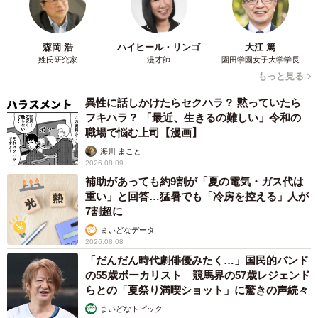
翌朝そのまま仕事に出掛けた夫にモヤッとしてツ
森岡 浩
ハイヒール・リンゴ
大江 篤
イート
姓氏研究家
漫才師
園田学園女子大学学長
――誕生日に参加できなかった娘さん。どんな様子でした
もっと見る
か。
異性に話しかけたらセクハラ？ 黙っていたら
フキハラ？ 「最近、生きるの難しい」令和の
「その日は落ち込んでましたが、次の日は治って行くこと
職場で悩む上司【漫画】
ができて幸いなことに誕生日の歌を歌ってもらったり、色
海川 まこと
2026.08.09
紙ももらったりと『誕生日楽しかった！』とも言ってまし
補助があっても約9割が「夏の電気・ガス代は
た。保育園に感謝です」
重い」と回答…猛暑でも「冷房を控える」人が
7割超に
――娘さんも楽しい思い出ができて良かったですね。とは
まいどなデータ
2026.08.08
いえ、今回のご経験を踏まえ、パパさんに子育てへの協力
「だんだん時代劇俳優みたく…」国民的バンド
をお願いする際に気を付けたいことは？
の55歳ボーカリスト 競馬界の57歳レジェンド
らとの「夏祭り満喫ショット」に驚きの声続々
「今回加湿器やエアコンを入れるのを忘れた夫に怒ってた
まいどなトピック