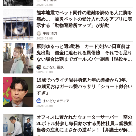
2026.08.08
夫の子育て舐めててまじ無理。
熊本地震でペット同伴の避難を諦める人に胸を
今月保育園で誕生日会とかクリスマス会もあるし先月熱で
痛め… 被災ペットの受け入れ先をアプリに表
楽しみにしてた遠足行けなかったの可哀想だから、体調崩
示する「動物避難所マップ」が始動
さないようにめちゃ気を付けて過ごしてたのに昨日1晩任せ
平藤 清刀
2026.08.08
たら寝室の暖房も加湿器も入れないで寝かせて、娘が熱。
原則ゆるっと週3勤務 カード支払い日直前は
誕生日会だったのに。仕事休むのも私。
鬼出勤 借金に追われる風俗嬢 それでも足り
ない場合は朝までガールズバー副業【現役キャ
ストに取材】
— ｶﾐｷ柊子☺︎︎3yᵃⁿᵈ1y (@LvezPktb0l)
December 13, 2022
たかなし 亜妖
2026.08.08
19歳でハライチ岩井勇気と年の差婚から3年、
22歳元おはガール髪バッサリ「ショート似合い
すぎ」
まいどなメディア
2026.08.08
オフィスに置かれたウォーターサーバー 空の
2Lボトル持参し毎日給水する男性社員→総務担
当者の注意にまさかの逆ギレ！【弁護士が解