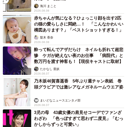
海川 まこと
2026.08.08
赤ちゃんが気になる？ひょっこり顔を出す2匹
の猫の愛らしさに悶絶…！ 「こんなかわいい
構図あります？」「ベストショットすぎる！」
梨木 香奈
2026.08.08
酔って転んでアザだらけ ネイルも折れて超悲
惨 ケガが絶えない夜のお仕事 「病院代」と
数万円を渡す神客も！【現役キャストに取材】
たかなし 亜妖
2026.08.07
乃木坂46賀喜遥香 5年ぶり週チャン表紙 巻
頭グラビアでは激レアなメガネルームウエア姿
まいどなニュースエンタメ部
2026.08.07
3児の母 43歳女優の肩見せコーデでファンざ
わざわ 「色っぽすぎて思わず二度見」「むっ
かしからずっと可愛い」