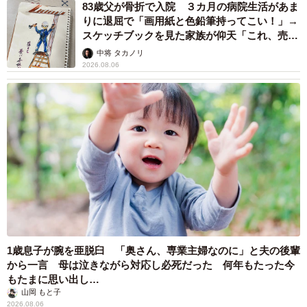
83歳父が骨折で入院 ３カ月の病院生活があま
りに退屈で「画用紙と色鉛筆持ってこい！」→
スケッチブックを見た家族が仰天「これ、売れ
ますよ…」
中将 タカノリ
2026.08.06
1歳息子が腕を亜脱臼 「奥さん、専業主婦なのに」と夫の後輩
から一言 母は泣きながら対応し必死だった 何年もたった今
もたまに思い出し…
山岡 もと子
2026.08.06