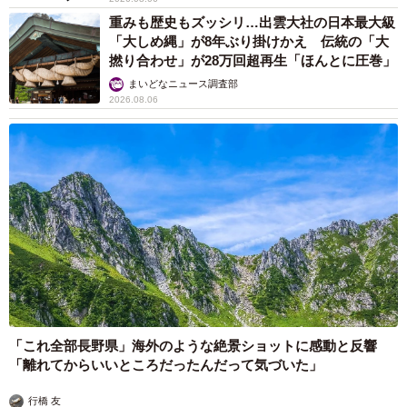
重みも歴史もズッシリ…出雲大社の日本最大級
「大しめ縄」が8年ぶり掛けかえ 伝統の「大
撚り合わせ」が28万回超再生「ほんとに圧巻」
まいどなニュース調査部
2026.08.06
「これ全部長野県」海外のような絶景ショットに感動と反響
「離れてからいいところだったんだって気づいた」
行橋 友