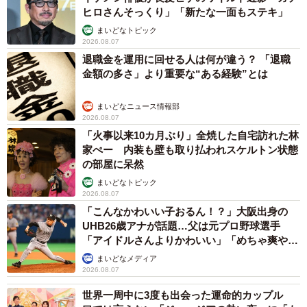
ヒロさんそっくり」「新たな一面もステキ」
まいどなトピック
2026.08.07
退職金を運用に回せる人は何が違う？ 「退職
金額の多さ」より重要な“ある経験”とは
まいどなニュース情報部
2026.08.07
「火事以来10カ月ぶり」全焼した自宅訪れた林
家ぺー 内装も壁も取り払われスケルトン状態
の部屋に呆然
まいどなトピック
2026.08.07
「こんなかわいい子おるん！？」大阪出身の
UHB26歳アナが話題…父は元プロ野球選手
「アイドルさんよりかわいい」「めちゃ爽や
か」
まいどなメディア
2026.08.07
世界一周中に3度も出会った運命的カップル