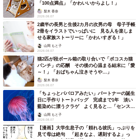
「100点満点」「かわいいからよし！」
梨木 香奈
2026.08.07
2歳半の長男と生後2カ月の次男の母 母子手帳
2冊をイラストでいっぱいに 見る人を楽しま
せる家族ストーリーに「かわいすぎる！」
山岡 もと子
2026.08.07
猫2匹が段ボール箱の取り合いで「ポコスカ猫
パンチ」の応酬 その後の心温まる結末に「愛
～！」「おばちゃん泣きそうや…」
梨木 香奈
2026.08.07
「ちょっとババロアみたい」パートナーの誕生
日に手作りトートバッグ 完成まで1年 淡い
藍染めに漂うクラゲ よく見ると…「センスす
ごい」
山岡 もと子
2026.08.07
【漫画】大学生息子の「頼れる彼氏」っぷりを
見て母は絶句 「起きなよ、遅刻するよ」っ