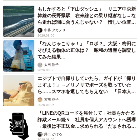
もしかすると「下山ダッシュ」 リニア中央新
幹線の長野県駅 在来線との乗り継ぎなし→な
ら走れば間に合うんじゃない？ 惜しい位置関
係が反響
中将 タカノリ
2026.08.06
「なんじゃこりゃ！」「ロボ？」大阪・梅田に
そびえる物体の正体は？ 昭和の遺産を調査し
てみた結果…
太田 浩子
2026.08.06
エジプトで自撮りしていたら、ガイドが「撮り
ますよ！」→ノリノリでポーズを取っていた
ら……スマホを返してもらえない 「日本人は
カモ代表かも」「私は6時間で3万円払った」
宮前 晶子
2026.08.06
「LINEのQRコードを添付して」社長をかたる
詐欺メール続々 社員を個人アカウントへ誘導
→最後は不正送金…求められる「だまされる前
提」の対策
井二 かける
2026.08.06