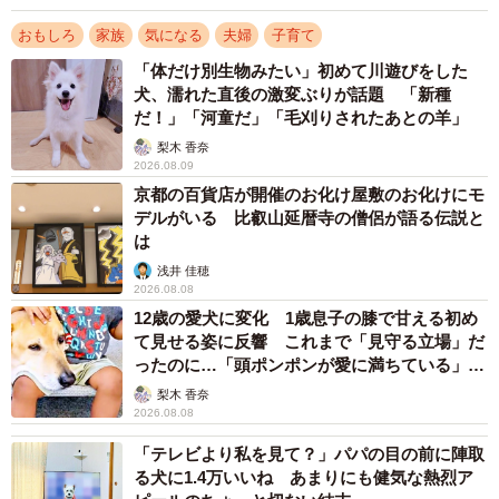
おもしろ
家族
気になる
夫婦
子育て
投稿には子育ての“苦労”に気付かない夫にモヤッとする女性
から共感のコメントのほか、「気張りすぎ」「夫に求めす
「体だけ別生物みたい」初めて川遊びをした
犬、濡れた直後の激変ぶりが話題 「新種
ぎ」との声も上がるなどさまざまなコメントが寄せられて
だ！」「河童だ」「毛刈りされたあとの羊」
います。
梨木 香奈
2026.08.09
誕生日会に出られなかったという娘さん。前夜、パパさん
京都の百貨店が開催のお化け屋敷のお化けにモ
デルがいる 比叡山延暦寺の僧侶が語る伝説と
に任せたことを柊子さんは悔やんでいるようですが･･･今の
は
気持ちを聞いてみました。
浅井 佳穂
2026.08.08
12歳の愛犬に変化 1歳息子の膝で甘える初め
て見せる姿に反響 これまで「見守る立場」だ
ったのに…「頭ポンポンが愛に満ちている」
「尊…」
梨木 香奈
2026.08.08
「テレビより私を見て？」パパの目の前に陣取
る犬に1.4万いいね あまりにも健気な熱烈ア