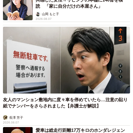
読 「家に自分だけの本屋さん」
山岡 もと子
2026.08.07
友人のマンション敷地内に度々車を停めていたら…注意の貼り
紙でナンバーをさらされました【弁護士が解説】
長澤 芳子
2026.08.07
愛車は総走行距離17万キロのホンダレジェン