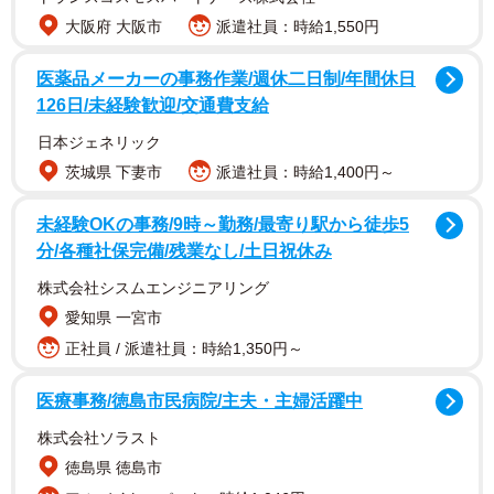
そんなパパさんを柊子さんは責めることはしなかったもの
大阪府 大阪市
派遣社員：時給1,550円
の、自分は会社を休み、そそくさと仕事に出掛けるパパさ
医薬品メーカーの事務作業/週休二日制/年間休日
んにモヤモヤしながら思わずツイートしたといいます。
126日/未経験歓迎/交通費支給
「私たち（ママたち）の普通って、旦那からした
日本ジェネリック
ら普通やないんですよね」
茨城県 下妻市
派遣社員：時給1,400円～
「私たち（ママたち）の普通って、旦那からしたら普通や
未経験OKの事務/9時～勤務/最寄り駅から徒歩5
ないんですよね。うちの旦那はうんちのオムツもそのまま
分/各種社保完備/残業なし/土日祝休み
の状態でリビングのゴミ箱に捨てたりします。誕生日会楽
株式会社シスムエンジニアリング
しみにしてたでしょうに…お大事になさって下さい」
愛知県 一宮市
正社員 / 派遣社員：時給1,350円～
「わかりすぎます！うちはお風呂に入れてくれるまではい
いけど、長湯したりそのお湯がぬるくて風邪ひかせると
医療事務/徳島市民病院/主夫・主婦活躍中
か、なかなか髪の毛を乾かさないとか、髪の毛を中途半端
株式会社ソラスト
に乾かして終わる。こっちの苦労も知らず。そして病院に
徳島県 徳島市
連れて行くのも鼻水吸うのも、薬飲ませるのも私。むかつ