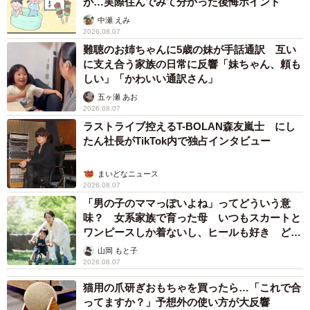
が…実際住んでみて分かった後悔ポイント
中瀬 えみ
2026.08.07
難聴のお姉ちゃんに5歳の妹が手話通訳 互い
に支え合う家族の日常に反響「妹ちゃん、頼も
しい」「かわいい通訳さん」
五ヶ瀬 あお
2026.08.07
ラストライブ控えるT-BOLAN森友嵐士 にし
たん社長がTikTok内で独占インタビュー
まいどなニュース
2026.08.07
「男の子のママっぽいよね」ってどういう意
味？ 女系家族で育った母 いつもスカートと
ワンピースしか着ないし、ヒールも好き どの
へんが…
山岡 もと子
2026.08.07
猫用の爪研ぎおもちゃを買ったら…「これで合
ってますか？」予想外の使い方が大反響