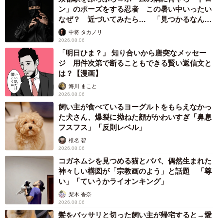
ン」のポーズをする忍者 この暑い中いったい
なぜ？ 近づいてみたら… 「見つかるなんて
未熟」
中将 タカノリ
2026.08.06
「明日ひま？」 知り合いから唐突なメッセー
ジ 用件次第で断ることもできる賢い返信文と
は？【漫画】
海川 まこと
2026.08.06
飼い主が食べているヨーグルトをもらえなかっ
た犬さん、爆裂に拗ねた顔がかわいすぎ「鼻息
フスフス」「反則レベル」
椎名 碧
2026.08.06
コガネムシを見つめる猫とパパ、偶然生まれた
神々しい構図が「宗教画のよう」と話題 「尊
い」「ていうかライオンキング」
梨木 香奈
2026.08.06
髪をバッサリと切った飼い主が帰宅すると→愛