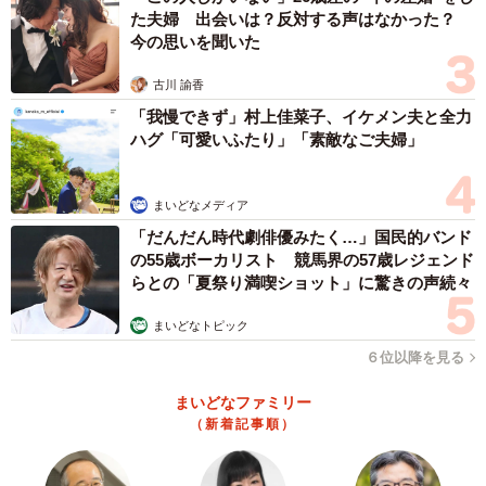
た夫婦 出会いは？反対する声はなかった？
っていたんですけど。その夜お風呂までは私が済ませて、
今の思いを聞いた
寝かしつけだけのお願いだったんです。寝かしつけのお願
古川 諭香
いする時にも『こないだ言ったけど暖かくしてね』とお願
「我慢できず」村上佳菜子、イケメン夫と全力
いしました…」
ハグ「可愛いふたり」「素敵なご夫婦」
――その翌朝、娘さんは発熱してしまったと。パパさんの
反応は。
まいどなメディア
「だんだん時代劇俳優みたく…」国民的バンド
の55歳ボーカリスト 競馬界の57歳レジェンド
「『加湿器とエアコンつけてた？』と聞いたら、『そうい
らとの「夏祭り満喫ショット」に驚きの声続々
えば忘れてた…』と言ってました。そしてそのまま仕事
へ。夫が仕事を休めないのは私も分かっているのですが、
まいどなトピック
こうやって休むのももう先月から何回目…？という感じで
６位以降を見る
す。さすがに防げるところは防がないとって話をしたこと
まいどなファミリー
もあったのにー、と残念に思いました。きっと普段の雑談
（新着記事順）
で子どものことを話していても全然聞いてないのか、頭に
残す気がないのかな、と感じます」