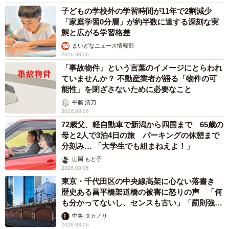
子どもの学校外の学習時間が11年で2割減少
「家庭学習0分層」が約半数に達する深刻な実
態と広がる学習格差
まいどなニュース情報部
2026.08.06
「事故物件」という言葉のイメージにとらわれ
ていませんか？ 不動産業者が語る「物件の可
能性」を閉ざさないために必要なこと
平藤 清刀
2026.08.06
72歳父、軽自動車で新潟から四国まで 65歳の
母と2人で3泊4日の旅 パーキングの休憩まで
分刻み… 「大学生でも組まねえよ！」
山岡 もと子
2026.08.06
東京・千代田区の中央線高架に心ない落書き
歴史ある昌平橋架道橋の被害に怒りの声 「何
も分かってないし、センスも古い」「罰則強化
して」
中将 タカノリ
2026.08.06