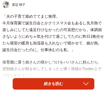
渡辺 晴子
「夫の子育て舐めててまじ無理。
今月保育園で誕生日会とかクリスマス会もあるし先月熱で
楽しみにしてた遠足行けなかったの可哀想だから、体調崩
さないようにめちゃ気を付けて過ごしてたのに昨日1晩任せ
たら寝室の暖房も加湿器も入れないで寝かせて、娘が熱。
誕生日会だったのに。仕事休むのも私。」
保育園に通う娘さんの寝かしつけをパパさんに頼んだら、
翌朝娘さんが熱を出してしまったと嘆く投稿がTwitter上で
注目を集めました。
続きを読む
投稿したのは、ママさんのｶﾐｷ柊子さん（@LvezPktb0l）。
12月で4歳になる娘さんがいます。保育園の誕生会前日の
夜、外せない用事があったためパパさんに娘さんの寝かし