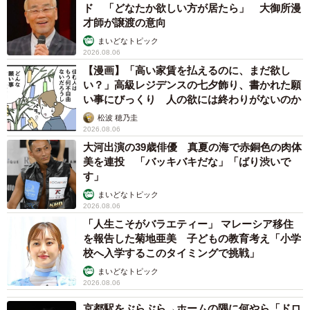
ド 「どなたか欲しい方が居たら」 大御所漫
才師が譲渡の意向
まいどなトピック
2026.08.06
【漫画】「高い家賃を払えるのに、まだ欲し
い？」高級レジデンスの七夕飾り、書かれた願
い事にびっくり 人の欲には終わりがないのか
松波 穂乃圭
2026.08.06
大河出演の39歳俳優 真夏の海で赤銅色の肉体
美を連投 「バッキバキだな」「ばり渋いで
す」
まいどなトピック
2026.08.06
「人生こそがバラエティー」 マレーシア移住
を報告した菊地亜美 子どもの教育考え「小学
校へ入学するこのタイミングで挑戦」
まいどなトピック
2026.08.06
京都駅をぶらぶら→ホームの隅に何やら「ドロ