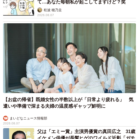
て…あなた毎朝私が起こしてますけど？笑
松波 穂乃圭
2026.08.07
【お盆の帰省】既婚女性の半数以上が「日常より疲れる」 気
遣いや準備で深まる夫婦の温度感ギャップ鮮明に
まいどなニュース情報部
2026.08.07
父は「エミー賞」主演男優賞の真田広之 31歳
イケメン俳優が長髪ヒゲのワイルド近影「ガチ