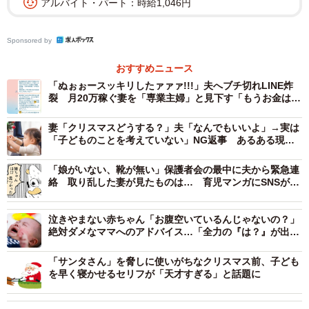
アルバイト・パート：時給1,046円
くよねー」
Sponsored by
「もっと気楽に子育て楽しんでください。そんなに、気張
おすすめニュース
ってたら自分自身が疲れるし、楽しくない。あとで後悔し
「ぬぉぉースッキリしたァァァ!!!」夫へブチ切れLINE炸
ます。風邪ひいて、熱でて誕生日会参加できなかったとし
裂 月20万稼ぐ妻を「専業主婦」と見下す「もうお金は入
てもそれもそれでいい思い出だと思います。」
れません」
妻「クリスマスどうする？」夫「なんでもいいよ」→実は
「子どものことを考えていない」NG返事 あるある現象
「なんでも気張りすぎて完璧主義的な女性。特に第1子。う
にママたちが共感＆猛ツッコミ
ちはひとりっ子で、逆に僕の方が育児には関わってますが
「娘がいない、靴が無い」保護者会の最中に夫から緊急連
絡 取り乱した妻が見たものは… 育児マンガにSNSが注
そこまで妻に言われたら夫としては育児嫌になっちゃうと
目
思います…」
泣きやまない赤ちゃん「お腹空いているんじゃないの？」
絶対ダメなママへのアドバイス…「全力の『は？』が出
「病児保育で勤めてる小児初心者ですが、子供の体温、気
る」「地味にイラッ」
温湿度調整は本当に大事です！！ 年齢によっては、自分
「サンタさん」を脅しに使いがちなクリスマス前、子ども
を早く寝かせるセリフが「天才すぎる」と話題に
で暑い寒いも言えない、感じていても発信できない子は親
に聞かれなかったらそのままです。」