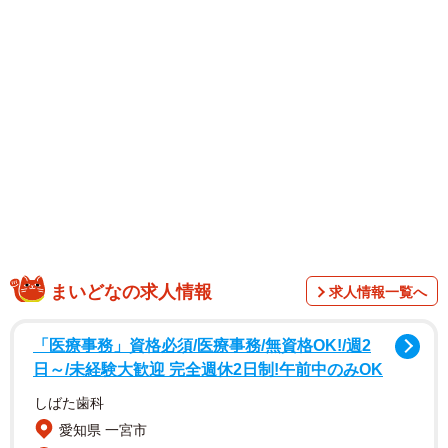
和島市の無人島「高島」。上陸する前に船の上から海岸を
撮った写真にも漂着したゴミが写っています。2週間前にも
清掃したばかりというやきさばさんですが、すでに大量の
ゴミがたまってしまい、毎回ショックを受けるそうです。
打ち上げられたゴミには、発泡スチロール製のバール（漁
業用のうき）や、発泡スチロールとプラスチックのトレ
イ、ペットボトルなどプラスチック製のものが目立ちま
す。手で拾えるものばかりでなく、細かいマイクロプラス
チックがたまっている場所もあり、やきさばさんはブロワ
ー（送風機）で吹きとばし、網に集めます。
まいどなの求人情報
求人情報一覧へ
「医療事務」資格必須/医療事務/無資格OK!/週2
日～/未経験大歓迎 完全週休2日制!午前中のみOK
しばた歯科
愛知県 一宮市