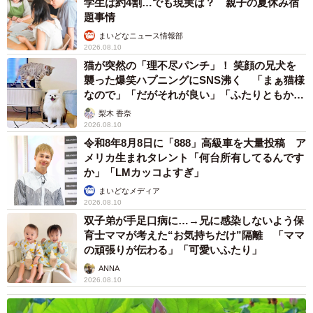
学生は約4割…でも現実は？ 親子の夏休み宿
ただ、どこの場所にでも言える事は、ペットボトルが何よ
題事情
りも多いです。街から流れてきたもの、近海や外国から流
まいどなニュース情報部
2026.08.10
れ着いたもの、遊びに来て捨てて帰ったもの、ペットボト
猫が突然の「理不尽パンチ」！ 笑顔の兄犬を
ルを詰めたゴミ袋が毎回、沢山収集されます」
襲った爆笑ハプニングにSNS沸く 「まぁ猫様
なので」「だがそれが良い」「ふたりともかわ
いいね」
梨木 香奈
2026.08.10
令和8年8月8日に「888」高級車を大量投稿 ア
メリカ生まれタレント「何台所有してるんです
か」「LMカッコよすぎ」
まいどなメディア
2026.08.10
双子弟が手足口病に…→兄に感染しないよう保
育士ママが考えた“お気持ちだけ”隔離 「ママ
の頑張りが伝わる」「可愛いふたり」
ANNA
2026.08.10