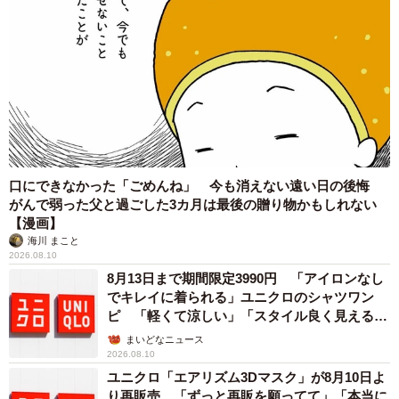
4/6
船に乗って無人島へごみ拾いに向かうやきさばさん（提供：やきさばさ
ん）
口にできなかった「ごめんね」 今も消えない遠い日の後悔
がんで弱った父と過ごした3カ月は最後の贈り物かもしれない
【漫画】
海川 まこと
2026.08.10
8月13日まで期間限定3990円 「アイロンなし
でキレイに着られる」ユニクロのシャツワン
ピ 「軽くて涼しい」「スタイル良く見える」
の声
まいどなニュース
2026.08.10
5/6
ユニクロ「エアリズム3Dマスク」が8月10日よ
り再販売 「ずっと再販を願ってて」「本当に