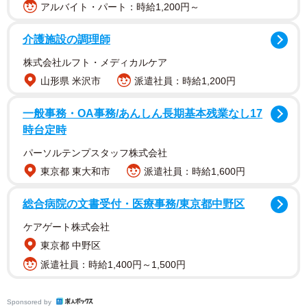
アルバイト・パート：時給1,200円～
介護施設の調理師
株式会社ルフト・メディカルケア
山形県 米沢市
派遣社員：時給1,200円
一般事務・OA事務/あんしん長期基本残業なし17
1/6
時台定時
無人島で発見されたゴミ。たくさん集まりましたが、実はまだ途中の段
パーソルテンプスタッフ株式会社
階です（提供：やきさばさん）
東京都 東大和市
派遣社員：時給1,600円
総合病院の文書受付・医療事務/東京都中野区
ケアゲート株式会社
東京都 中野区
派遣社員：時給1,400円～1,500円
Sponsored by