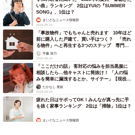
い曲」ランキング 2位はYUIの『SUMMER
果、容積ベースでは自然物よりも人工物の割合が高い結果
SONG』、1位は？
に。人工物の内容はプラスチック類の割合が高い地点が多
まいどなニュース情報部
かったとのこと（
環境省「令和元年度海洋ごみ調査の結果
2026.08.10
について」より
）。いかに考えなく、海にゴミを捨ててし
「事故物件」でもちゃんと売れます 10年ほど
前に購入した戸建て、買い手はつく？ 「売れ
まっている人がいることについて考えさせられます。
る物件」へと再生する3つのステップ 専門家
が解説
平藤 清刀
今までごみ拾いをした宇和島市の海岸や、宇和海や瀬戸内
2026.08.10
の魚についての語り口に、地元への強い想いをにじませる
「ここだけの話」 客対応の悩みを担当黒服に
相談したら…他キャストに筒抜け！ 「人の悩
やきさばさん。同時に、海ごみ問題について地球全体を視
みを簡単に漏洩するとか、サイテー」【現役キ
野に考えて行動されています。人目に触れることのない無
ャストに取材】
たかなし 亜妖
人島に打ち上げられたゴミも、ひとつにつながった海から
2026.08.09
きたことを思うと、無視することができないということな
疲れた日はサボってOK！みんなが真っ先に手
を抜く家事ランキング 2位は「掃除」1位は？
のでしょう。
まいどなニュース情報部
やきさばさんが活動する「Clean the coast」は、ともに清
2026.08.09
掃に取り組むボランティアを随時募集。「興味を持たれた