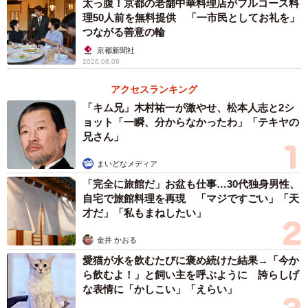
太っ腹！京都の老舗中華料理店がフルコース料
――ひと目に触れることの少ない無人島の海ごみを拾われ
理50人前を無料提供 「一市民としてお礼を」
るのは？
つながる善意の輪
京都新聞社
「海岸清掃は『無人島なのに』とか、『海水浴場だから』
2026.08.08
なんて関係ありません。地球規模で見ればほんの小さな小
アクセスランキング
さなごみ処理にすぎませんが、この積み重ねが将来の地域
「キム兄」木村祐一が激やせ、松本人志と2シ
のため、地球のためだと信じて活動しています」
ョット「一瞬、分からなかったわ」「テキヤの
兄さん」
まいどなメディア
「完全に旅館だ」お盆も仕事…30代独身男性、
自宅で旅館料理を再現 「マジですごい」「天
才だ」「私もまねしたい」
金井 かおる
愛猫が水を飲むたびに褒め続けた結果→「今か
ら飲むよ！」と飼い主を呼ぶように 誇らしげ
な表情に「かしこい」「えらい」