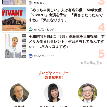
梨木 香奈
「めっちゃ美しい」夫は有名俳優… 50歳女優
3/6
「VIVANT」出演を予告 「奥さまだったんで
すね」「気になります」
浜に散らばるゴミ （提供：やきさばさん）
まいどなトピック
――これまで掃除した場所を教えてください。
令和8年8月8日に「888」高級車を大量投稿 ア
メリカ生まれタレント「何台所有してるんです
か」「LMカッコよすぎ」
「釣り客の多く集まる九島（くしま）、みかんの産地とし
て有名な旧吉田町にある砂浜、水産業が盛んな小池地区の
まいどなメディア
海岸、夕陽がステキな下波（したば）、菰渕（こもぶち）
６位以降を見る
の海岸、海はホントにキレイなのにゴミのせいで残念な由
まいどなファミリー
良半島の後（うしろ）地区、と今回の無人島の高島など、
（新着記事順）
宇和島市全域の海岸線を活動場所としています」