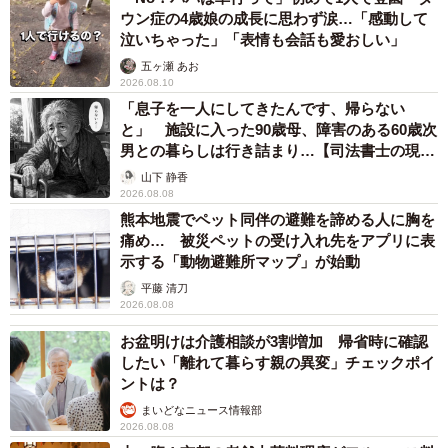
ウン症の4歳娘の成長に思わず涙…「感動して
泣いちゃった」「表情も会話も愛おしい」
宇和島市のボランティア団体「Clean the coast（クリーン
五ヶ瀬 あお
ザ コースト）」で海ごみ拾いに取り組むやきさばさんに、
2026.08.10
海ごみの現状や無人島での活動理由、そして清掃活動を続
「息子を一人にしてきたんです、帰らない
ける意義を話してもらいました。
と」 施設に入った90歳母、障害のある60歳次
男との暮らしは行き詰まり…【司法書士の現場
から】
「海岸清掃は『無人島なのに』とか、『海水浴場
山下 静香
2026.08.08
だから』なんて関係ありません」
熊本地震でペット同伴の避難を諦める人に胸を
痛め… 被災ペットの受け入れ先をアプリに表
――ごみ拾いのボランティアは、いつ頃、どんなきっかけ
示する「動物避難所マップ」が始動
で始めましたか。
平藤 清刀
2026.08.08
「海ごみ拾いを始めたのは2020年の7月からになります。
お盆明けは介護相談が3割増加 帰省時に確認
2018年に起こった西日本豪雨災害のボランティア活動で知
したい「離れて暮らす親の異変」チェックポイ
り合った方に、海ごみ問題も深刻だと聞き、海岸清掃を共
ントは？
にするようになりました」
まいどなニュース情報部
2026.08.08