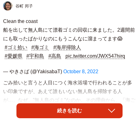
谷町 邦子
Clean the coast
船を出して無人島にて漂着ゴミの回収に来ました。2週間前
にも取ったばかりなのにもうこんなに溜まってます😱
#ゴミ拾い
#海ゴミ
#海岸掃除人
#愛媛県
#宇和島
#高島
pic.twitter.com/JWX547hirq
— やきさば (@YakisabaT)
October 8, 2022
ごみ拾いと言うと人目につく海水浴場で行われることが多
い印象ですが、あえて誰もいない無人島を掃除する人
が…。なぜ、”無人島のゴミ”なのか。その理由から、「海ご
み」を取り巻く状況と投稿者の広い視点が見えてきまし
続きを読む
た。
やきさば（@YakisabaT）さんが船で向かうのは、愛媛県宇