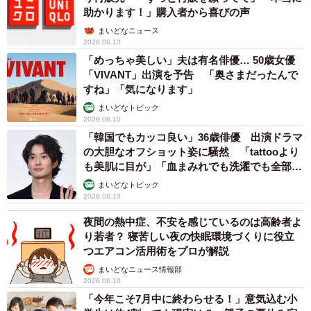
1日かけて清掃。目に見えるところはキレイになったけど、奥に入るとま
助かります！」購入者から喜びの声
だゴミは残っているとのこと（提供：やきさばさん）
まいどなニュース
2026.08.10
「海のプラスチックごみが魚の量を超えるかもし
「めっちゃ美しい」夫は有名俳優… 50歳女優
れない」
「VIVANT」出演を予告 「奥さまだったんで
すね」「気になります」
――それぞれの場所で見つかるゴミには、どんな特徴があ
まいどなトピック
りますか。
2026.08.10
「韓国でもカッコ良い」36歳俳優 出演ドラマ
「砂浜や海岸などは一般のプラスチックごみ（食品トレイ
の大胆なオフショット姿に騒然 「tattooより
も美肌に目が」「血まみれでも洗濯でも全部か
や弁当の容器、梱包袋など）、消波ブロックには粗大ごみ
っこいい」
まいどなトピック
（テレビや洗濯機、エアコンに自転車など）、人の入りに
2026.08.10
くい海岸は漂着ごみ（発泡スチロール製のバールや一般に
夜間の熱中症、不安を感じているのは高齢者よ
使われる緩衝用の発泡ケース、ロープや網などの漁具）が
り若者？ 寝苦しい夜の快眠環境づくりに役立
よく見られます。発泡スチロールのバールは、岸壁や消波
つエアコン活用術をプロが解説
ブロックに波で打ちつけられて、粉々のマイクロプラスチ
まいどなニュース情報部
2026.08.10
ックになり、30cmほど堆積している海岸もあります
「今年こそ7月中に終わらせる！」意気込む小