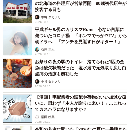
大袈裟とかではなく、実際に海岸清掃をしていると本当に
の北海道の料理店が営業再開 90歳初代店主が
接客する日も
そうなるのではないかと感じています。次の世代にゴミで
中将 タカノリ
覆われた海を残したくない、宇和海や瀬戸内の美味しい魚
2026.08.10
をいつまでも食べ続けてほしいと願って行っています」
平成ギャル界のカリスマRumi 心ない言葉に
傷ついたコロナ禍 「ホンマでっか!?TV」から
朝ドラへ 「アンチを見返す日がキター！」
――ゴミを捨ててしまう人含めて、伝えたいことは？
石井 隼人
2026.08.10
「地球は皆さんの住む自宅です。街も海もゴミだらけだ
お祭りの夜の駅のトイレ 捨てられた1匹の金
と、自宅がゴミだらけなのと同じだと思ってください。ご
魚は酸欠状態だった 塩水浴で元気取り戻し白
み拾いしましょうとは言いませんが、まずポイ捨てしない
点病の治療も奏功した
でください。1人ひとりが適切にゴミを処理すれば、地球環
中将 タカノリ
2026.08.10
境も改善され昨今の災害も減るかもしれません」
【漫画】宅配業者の誤配や荷物のいい加減な扱
いに、思わず「本人が謝りに来い！」…これっ
◇ ◇
てカスハラになりますか？
沼田 絵美
環境省の「令和元年度海洋ごみ調査」によると、平成26年
2026.08.10
度から平成30年度まで国内10地点の漂着ごみを調査した結
令和の若者に聞いた「2026年の夏に一番聴きた