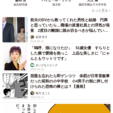
森岡 浩
ハイヒール・リンゴ
大江 篤
姓氏研究家
漫才師
園田学園女子大学学長
もっと見る
前夫のDVから救ってくれた男性と結婚 円満
と思っていたら…職場の派遣社員との浮気が発
覚 2度目の離婚に踏み切るべきか悩んでいま
す【夫婦関係修復カウンセラーが解説】
長澤 芳子
2026.08.10
「嗚呼、猫になりたひ」 51歳女優 すらりと
した腕で愛猫を抱っこ 上品な美しさに「にゃ
んともウットリです」
まいどなトピック
2026.08.10
宿題を忘れたら即ゲンコツ 体罰が日常茶飯事
だった昭和の小中学校 小4男子の頬に押し付
けられた恐怖の棒とは？【漫画】
海川 まこと
2026.08.10