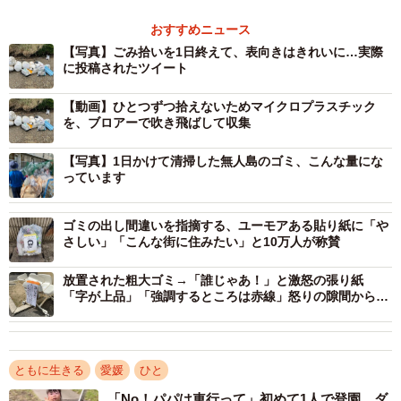
おすすめニュース
【写真】ごみ拾いを1日終えて、表向きはきれいに…実際
に投稿されたツイート
【動画】ひとつずつ拾えないためマイクロプラスチック
を、ブロアーで吹き飛ばして収集
【写真】1日かけて清掃した無人島のゴミ、こんな量にな
っています
ゴミの出し間違いを指摘する、ユーモアある貼り紙に「や
さしい」「こんな街に住みたい」と10万人が称賛
放置された粗大ゴミ→「誰じゃあ！」と激怒の張り紙
「字が上品」「強調するところは赤線」怒りの隙間からあ
ふれ出る丁寧さが話題に
2/6
ともに生きる
愛媛
ひと
拾うことができない細かなマイクロプラスチックをブロワーで吹きとば
し網でキャッチ（提供：やきさばさん）
「No！パパは車行って」初めて1人で登園 ダ