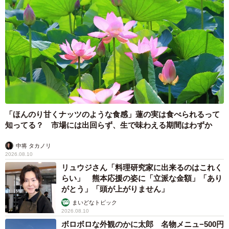
「ほんのり甘くナッツのような食感」蓮の実は食べられるって
6/6
知ってる？ 市場には出回らず、生で味わえる期間はわずか
宇和島市各地の海岸から集められたゴミ（提供：やきさばさん）
中将 タカノリ
2026.08.10
――ごみ拾いを継続して続けるのは大変だと思います
リュウジさん「料理研究家に出来るのはこれく
らい」 熊本応援の姿に「立派な金額」「あり
が…。
がとう」「頭が上がりません」
まいどなトピック
「このまま海ごみが増え続ければ、2050年までに海のプラ
2026.08.10
スチックごみが魚の量を超えるだろうと言われています。
ボロボロな外観のかに太郎 名物メニュ−500円