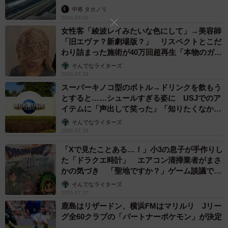
係が反響
中将 タカノリ
2026.08.06
女性客「綾波レイみたいな色にして」→美容師
「旧エヴァ？新劇場版？」 リスペクトとこだ
わり詰まった施術が40万回超再生「本物のガチ
勢」
そんでなライターズ
2026.07.28
スーパーキノコ型のボトル→ドリンクを飲もう
とすると……シュールすぎる姿に USJでのア
イテムに「声出して笑った」「知りたくなかっ
た真実」
そんでなライターズ
2026.07.28
「Xで見たことある…！」小3の息子が手作りし
た「ドラクエ時計」 エアコン清掃業者がまさ
かの気づき 「聖地ですか？」ゲーム談議で大
盛り上がり
そんでなライターズ
2026.07.27
鹿島はリザードン、横浜FMはマリルリ Jリー
グ全60クラブの「パートナーポケモン」が決定