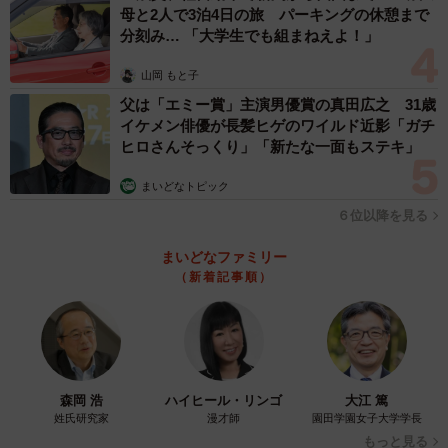
母と2人で3泊4日の旅 パーキングの休憩まで
分刻み… 「大学生でも組まねえよ！」
山岡 もと子
父は「エミー賞」主演男優賞の真田広之 31歳
イケメン俳優が長髪ヒゲのワイルド近影「ガチ
ヒロさんそっくり」「新たな一面もステキ」
まいどなトピック
６位以降を見る
まいどなファミリー
（新着記事順）
森岡 浩
ハイヒール・リンゴ
大江 篤
姓氏研究家
漫才師
園田学園女子大学学長
もっと見る