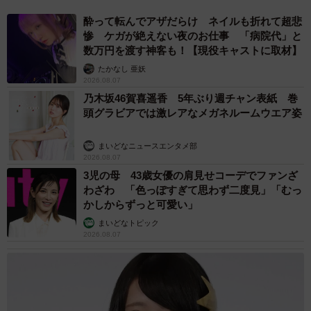
酔って転んでアザだらけ ネイルも折れて超悲
惨 ケガが絶えない夜のお仕事 「病院代」と
数万円を渡す神客も！【現役キャストに取材】
たかなし 亜妖
2026.08.07
乃木坂46賀喜遥香 5年ぶり週チャン表紙 巻
頭グラビアでは激レアなメガネルームウエア姿
まいどなニュースエンタメ部
2026.08.07
3児の母 43歳女優の肩見せコーデでファンざ
わざわ 「色っぽすぎて思わず二度見」「むっ
かしからずっと可愛い」
まいどなトピック
2026.08.07