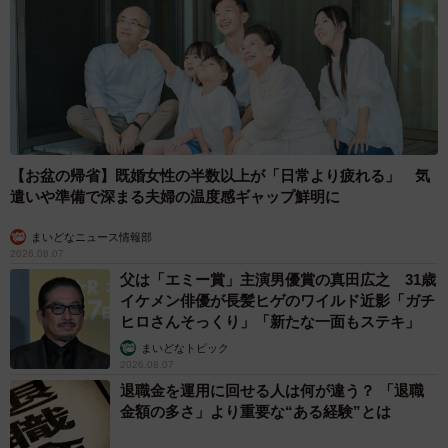
【お盆の帰省】既婚女性の半数以上が「日常より疲れる」 気
遣いや準備で深まる夫婦の温度感ギャップ鮮明に
まいどなニュース情報部
2026.08.07
父は「エミー賞」主演男優賞の真田広之 31歳
イケメン俳優が長髪ヒゲのワイルド近影「ガチ
ヒロさんそっくり」「新たな一面もステキ」
まいどなトピック
2026.08.07
退職金を運用に回せる人は何が違う？ 「退職
金額の多さ」より重要な“ある経験”とは