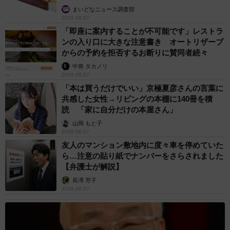
まいどなニュース調査部
2026.08.07
「即座に案内することが不可能です」レストラ
ンの入り口に大きな注意書き オートリザーブ
からの予約を拒否するお断りに賛同者続々
中将 タカノリ
2026.08.07
「本は買うだけでいい」京極夏彦さんの言葉に
共感した女性→リビングの本棚に140冊を積
読 「家に自分だけの本屋さん」
山岡 もと子
2026.08.07
友人のマンション敷地内に度々車を停めていた
ら…注意の貼り紙でナンバーをさらされました
【弁護士が解説】
長澤 芳子
2026.08.07