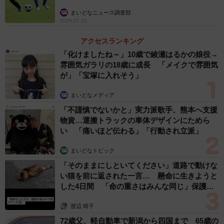
まいどなニュース調査部
2026.07.25
アクセスランキング
「化けましたね～」10歳で綾瀬はるかの娘役→
雰囲気ガラリの18歳に成長 「メイクで雰囲気
が」「宝塚に入れそう」
まいどなメディア
「不謹慎でないかと」実力派歌手、熊本へ支援
物資…運搬トラックの車体デザインにためら
い 「痛いほど伝わる」「行動され立派」
まいどなトピック
「そのままにしといてください」道路で動けな
い猫を前に返された一言… 懸命に生きようと
した4日間 「命の重さはみんな同じ」保護団
体代表の訴え
渡辺 晴子
72歳父、軽自動車で新潟から四国まで 65歳の