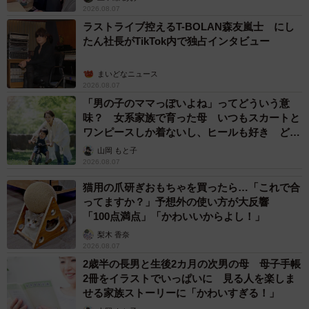
2026.08.07
ラストライブ控えるT-BOLAN森友嵐士 にし
たん社長がTikTok内で独占インタビュー
まいどなニュース
2026.08.07
「男の子のママっぽいよね」ってどういう意
味？ 女系家族で育った母 いつもスカートと
ワンピースしか着ないし、ヒールも好き どの
へんが…
山岡 もと子
2026.08.07
猫用の爪研ぎおもちゃを買ったら…「これで合
ってますか？」予想外の使い方が大反響
「100点満点」「かわいいからよし！」
梨木 香奈
2026.08.07
2歳半の長男と生後2カ月の次男の母 母子手帳
2冊をイラストでいっぱいに 見る人を楽しま
せる家族ストーリーに「かわいすぎる！」