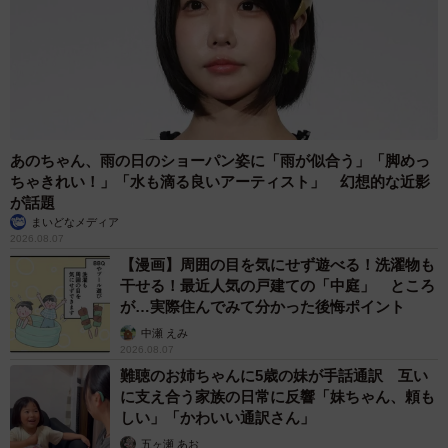
あのちゃん、雨の日のショーパン姿に「雨が似合う」「脚めっ
ちゃきれい！」「水も滴る良いアーティスト」 幻想的な近影
が話題
まいどなメディア
2026.08.07
【漫画】周囲の目を気にせず遊べる！洗濯物も
干せる！最近人気の戸建ての「中庭」 ところ
が…実際住んでみて分かった後悔ポイント
中瀬 えみ
2026.08.07
難聴のお姉ちゃんに5歳の妹が手話通訳 互い
に支え合う家族の日常に反響「妹ちゃん、頼も
しい」「かわいい通訳さん」
五ヶ瀬 あお