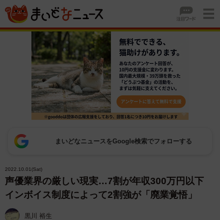
まいどなニュースをGoogle検索でフォローする
2022.10.01(Sat)
声優業界の厳しい現実…7割が年収300万円以下
インボイス制度によって2割強が「廃業覚悟」
黒川 裕生