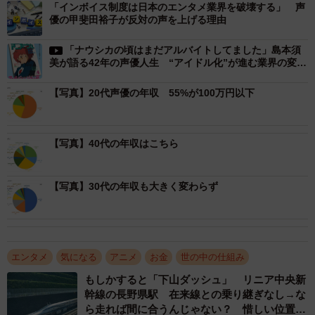
「インボイス制度は日本のエンタメ業界を破壊する」 声
優の甲斐田裕子が反対の声を上げる理由
「ナウシカの頃はまだアルバイトしてました」島本須
美が語る42年の声優人生 “アイドル化”が進む業界の変化
に思うことは
【写真】20代声優の年収 55%が100万円以下
【写真】40代の年収はこちら
【写真】30代の年収も大きく変わらず
エンタメ
気になる
アニメ
お金
世の中の仕組み
もしかすると「下山ダッシュ」 リニア中央新
幹線の長野県駅 在来線との乗り継ぎなし→な
ら走れば間に合うんじゃない？ 惜しい位置関