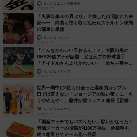
まいどなニュース情報部
2026.08.07
「火事以来10カ月ぶり」全焼した自宅訪れた林
家ぺー 内装も壁も取り払われスケルトン状態
の部屋に呆然
まいどなトピック
2026.08.07
「こんなかわいい子おるん！？」大阪出身の
UHB26歳アナが話題…父は元プロ野球選手
「アイドルさんよりかわいい」「めちゃ爽や
か」
まいどなメディア
2026.08.07
世界一周中に3度も出会った運命的カップル
口では言えない「ジョージアの熱い夜」に「も
うやめぇや！」藤井が猛ツッコミ連発【新婚さ
ん】
まいどなニュース
2026.08.07
「国産マッチでもバズりたい」願いかなった！
老舗メーカーの投稿が4100万再生 他業種も
続々相乗りでミーム化へ発展