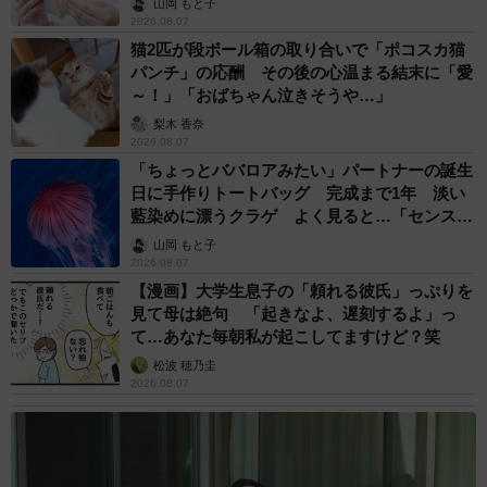
山岡 もと子
2026.08.07
猫2匹が段ボール箱の取り合いで「ポコスカ猫
パンチ」の応酬 その後の心温まる結末に「愛
～！」「おばちゃん泣きそうや…」
梨木 香奈
2026.08.07
「ちょっとババロアみたい」パートナーの誕生
日に手作りトートバッグ 完成まで1年 淡い
藍染めに漂うクラゲ よく見ると…「センスす
ごい」
山岡 もと子
2026.08.07
【漫画】大学生息子の「頼れる彼氏」っぷりを
見て母は絶句 「起きなよ、遅刻するよ」っ
て…あなた毎朝私が起こしてますけど？笑
松波 穂乃圭
2026.08.07