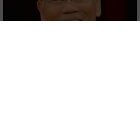
愛車は総走行距離17万キロのホンダレジェンド 「どなたか欲
しい方が居たら」 大御所漫才師が譲渡の意向
まいどなトピック
2026.08.06
【漫画】「高い家賃を払えるのに、まだ欲し
い？」高級レジデンスの七夕飾り、書かれた願
い事にびっくり 人の欲には終わりがないのか
松波 穂乃圭
2026.08.06
大河出演の39歳俳優 真夏の海で赤銅色の肉体
美を連投 「バッキバキだな」「ばり渋いで
す」