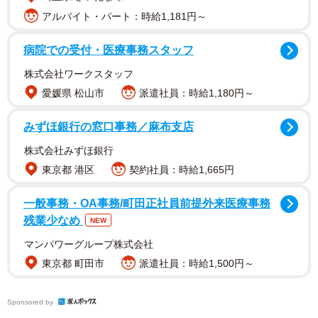
アルバイト・パート：時給1,181円～
病院での受付・医療事務スタッフ
株式会社ワークスタッフ
また、ときどきのぞかせる天然キャラやおっとりとした
愛媛県 松山市
派遣社員：時給1,180円～
口調に、ミュージシャンのDAIGOさんを思い浮かべる人も
おり、「DAIGO感がある」「DAIGOみたい」といった反応
みずほ銀行の窓口事務／麻布支店
もありました。
株式会社みずほ銀行
東京都 港区
契約社員：時給1,665円
嵐さんは2006年12月5日、東京都出身。身長190cm。祖
父は元横綱の三重ノ海剛司さん。趣味は筋トレ、特技はバ
一般事務・OA事務/町田正社員前提外来医療事務
残業少なめ
スケットボール。2024年10月に「第39回メンズノンノモデ
NEW
ルオーディション」準グランプリ受賞。インスタのプロフ
マンパワーグループ株式会社
ィールには「渋さ色気を兼ね備えた色漢です 芸能界に嵐
東京都 町田市
派遣社員：時給1,500円～
巻き起こします」とアピールしています。
Sponsored by