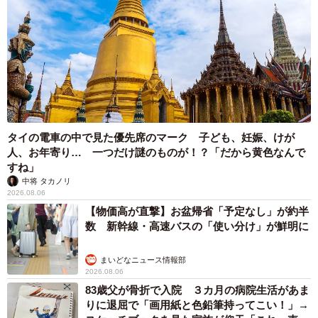
タイの電車の中で見た優先席のマーク 子ども、妊娠、けが
人、お年寄り… 一つだけ謎のものが！？「だから黄色なんで
すね」
中将 タカノリ
2026.08.06
【物価高が直撃】お盆帰省「予定なし」が約半
数 新幹線・高速バスの「使い分け」が鮮明に
まいどなニュース情報部
2026.08.06
83歳父が骨折で入院 ３カ月の病院生活があま
りに退屈で「画用紙と色鉛筆持ってこい！」→