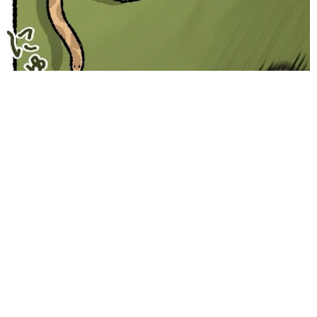
木の枝？エアコンの送風口から細長いものが… 昼休みの診療所
を襲った恐怖の生きもの【漫画】
海川 まこと
2026.08.05
保護猫カフェでひとりぼっちだった「耳が聞こ
えないシニア猫」と運命の出会い→重度のペッ
トロスで適応障害だった女性の人生が一変
古川 諭香
2026.08.05
「ソナチネ」出演の55歳俳優が事故で大けが