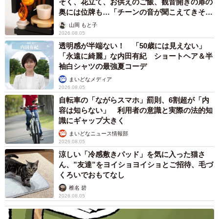
そく、花立て、お供えのご飯、観音開きの扉の
奥には位牌も…「チーンの音が聞こえてきそ
う」
山岡 もと子
2026.08.05
透明感が半端ない！ 「50歳には見えない」
「永遠に綺麗」な内田有紀 ショートヘア＆半
袖白シャツの最強夏コーデ
まいどなメディア
2026.08.05
自転車の「ながらスマホ」罰則、6割超が「内
容は知らない」 利用者の意識と実際の法的知
識にギャップ大きく
まいどなニュース情報部
2026.08.05
涼しい「冷感敷きパッド」を気に入った猫さ
ん、”友達”をヨイショヨイショとご招待、毛づ
くろいでおもてなし
椎名 碧
2026.08.05