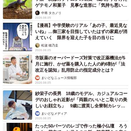
ゲテモノ和菓子 見事な造形に「気持ち悪いく
らいリアル」
中将 タカノリ
2026.08.05
【漫画】中学受験のリアル「あの子、最近見な
いね」…御三家を目指していたはずの家庭が消
えていく 限界を迎えた子を目の当りに
松波 穂乃圭
2026.08.05
市販薬のオーバードーズ対策で改正薬機法が5
月に施行、かぜ薬を購入した人の約6割が「法
改正を認知」乱用防止の指定成分とは？
まいどなニュース情報部
2026.08.05
紗栄子の長男 18歳のモデル、カジュアルコー
デのおしゃれ近影が「両親のいいとこ取りの美
しいお顔立ち」 9歳に渡英し全寮制カレッジ
で学ぶ
まいどなメディア
2026.08.05
たった50パーツのレゴで作った極小仏壇 ろう