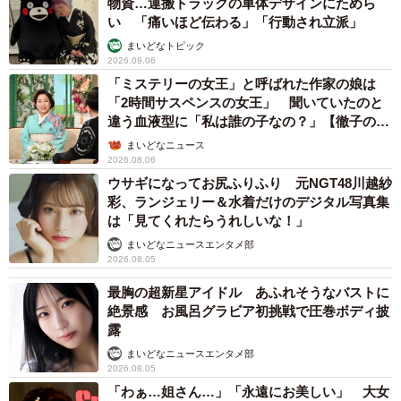
物資…運搬トラックの車体デザインにためら
い 「痛いほど伝わる」「行動され立派」
まいどなトピック
2026.08.06
「ミステリーの女王」と呼ばれた作家の娘は
「2時間サスペンスの女王」 聞いていたのと
違う血液型に「私は誰の子なの？」【徹子の部
屋】
まいどなニュース
2026.08.06
ウサギになってお尻ふりふり 元NGT48川越紗
彩、ランジェリー＆水着だけのデジタル写真集
は「見てくれたらうれしいな！」
まいどなニュースエンタメ部
2026.08.05
最胸の超新星アイドル あふれそうなバストに
絶景感 お風呂グラビア初挑戦で圧巻ボディ披
露
まいどなニュースエンタメ部
2026.08.05
「わぁ…姐さん…」「永遠にお美しい」 大女