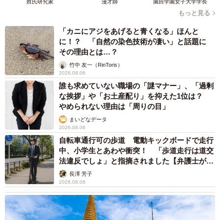
姓氏研究家
漫才師
園田学園女子大学学長
もっと見る
「カニにアジをあげると青くなる」ほんと
に！？ 「自然の染色技術が凄い」と話題に
その理由とは…？
竹中 友一（RinToris）
2026.08.06
誰も求めていない職場の「謎マナー」、「過剰
な挨拶」や「お土産配り」を抑えた1位は？
やめられない理由は「周りの目」
まいどなデータ
2026.08.06
自転車通行可の歩道 電動キックボードで走行
中、小学生とあわや衝突！ 「歩道走行は道交
法違反でしょ」と指摘されました【弁護士が解
説】
長澤 芳子
2026.08.06