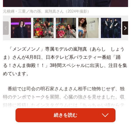
元横綱・三重ノ海の孫、嵐翔真さん（2024年撮影）
「メンズノンノ」専属モデルの嵐翔真（あらし しょう
ま）さんが4月8日、日本テレビ系バラエティー番組「踊
る！さんま御殿！！」3時間スペシャルに出演し、注目を集
めています。
番組では司会の明石家さんまさん相手に物怖じせず、独
特のテンポでトークを展開。心臓の強さを見せました。収
録後に投稿したインスタグラムには「ちっちゃい頃からテ
レビで見ていた番組、さんま御殿にまさか出れると思って
続きを読む
いなかったので、決まった時凄く嬉しかったです！」とあ
こがれの番組に出演を果たした喜びをつづり、「初のバラ