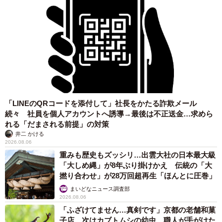
「LINEのQRコードを添付して」社長をかたる詐欺メール
続々 社員を個人アカウントへ誘導→最後は不正送金…求めら
れる「だまされる前提」の対策
井二 かける
2026.08.06
重みも歴史もズッシリ…出雲大社の日本最大級
「大しめ縄」が8年ぶり掛けかえ 伝統の「大
撚り合わせ」が28万回超再生「ほんとに圧巻」
まいどなニュース調査部
2026.08.06
「ふざけてません…真剣です」京都の老舗和菓
子店 次はカブトムシの幼虫 職人が手がけた