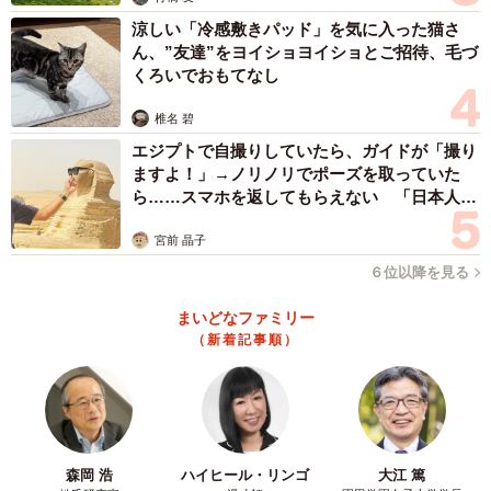
涼しい「冷感敷きパッド」を気に入った猫さ
ん、”友達”をヨイショヨイショとご招待、毛づ
くろいでおもてなし
椎名 碧
エジプトで自撮りしていたら、ガイドが「撮り
ますよ！」→ノリノリでポーズを取っていた
ら……スマホを返してもらえない 「日本人は
カモ代表かも」「私は6時間で3万円払った」
宮前 晶子
６位以降を見る
まいどなファミリー
（新着記事順）
森岡 浩
ハイヒール・リンゴ
大江 篤