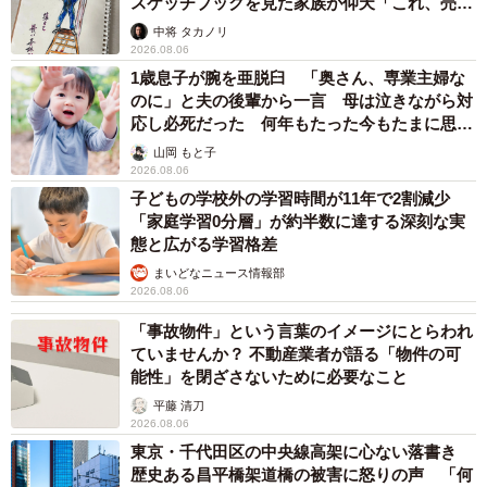
スケッチブックを見た家族が仰天「これ、売れ
ますよ…」
中将 タカノリ
2026.08.06
1歳息子が腕を亜脱臼 「奥さん、専業主婦な
のに」と夫の後輩から一言 母は泣きながら対
応し必死だった 何年もたった今もたまに思い
出し…
山岡 もと子
2026.08.06
子どもの学校外の学習時間が11年で2割減少
「家庭学習0分層」が約半数に達する深刻な実
態と広がる学習格差
まいどなニュース情報部
2026.08.06
「事故物件」という言葉のイメージにとらわれ
ていませんか？ 不動産業者が語る「物件の可
能性」を閉ざさないために必要なこと
平藤 清刀
2026.08.06
東京・千代田区の中央線高架に心ない落書き
歴史ある昌平橋架道橋の被害に怒りの声 「何