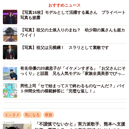
祖父の第57代横綱三重ノ海さんは1948年、三重県松阪市
おすすめニュース
出身。初土俵は1963年名古屋場所。幕内優勝3回。1980年
【写真16枚】モデルとして活躍する嵐さん プライベート
に引退後は、日本相撲協会理事長や相撲博物館館長も務め
写真も披露
ました。
【写真】祖父の土俵入りのまね？ 幼少期の嵐さんも超カ
ワイイ！
【写真】祖父は元横綱！ スラリとして素敵です
有名俳優の20歳息子が「イケメンすぎる」「お父さんにそ
っくり」と話題 兄も人気モデル「家族全員美形でびっく
り」
男性上司「セで始まってスで終わるものなーんだ？」バイ
ト仲間女性の模範解答に「完璧な返し！」
エンタメ
気になる
家族
「不謹慎でないかと」実力派歌手、熊本へ支援