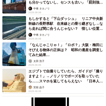
も分かってないし、センスも古い」「罰則強化
して」
中将 タカノリ
2026.08.06
もしかすると「下山ダッシュ」 リニア中央新
幹線の長野県駅 在来線との乗り継ぎなし→な
ら走れば間に合うんじゃない？ 惜しい位置関
係が反響
中将 タカノリ
2026.08.06
「なんじゃこりゃ！」「ロボ？」大阪・梅田に
そびえる物体の正体は？ 昭和の遺産を調査し
てみた結果…
太田 浩子
2026.08.06
エジプトで自撮りしていたら、ガイドが「撮り
ますよ！」→ノリノリでポーズを取っていた
ら……スマホを返してもらえない 「日本人は
カモ代表かも」「私は6時間で3万円払った」
宮前 晶子
2026.08.06