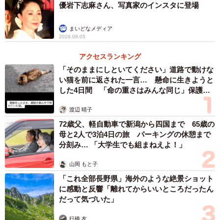
優岩下志麻さん、写真家のインスタに登場
まいどなメディア
2026.08.05
アクセスランキング
「そのままにしといてください」道路で動けな
い猫を前に返された一言… 懸命に生きようと
した4日間 「命の重さはみんな同じ」保護団
体代表の訴え
渡辺 晴子
72歳父、軽自動車で新潟から四国まで 65歳の
母と2人で3泊4日の旅 パーキングの休憩まで
分刻み… 「大学生でも組まねえよ！」
山岡 もと子
「これ全部長野県」海外のような絶景ショット
に感動と反響「離れてからいいところだったん
だって気づいた」
行橋 友