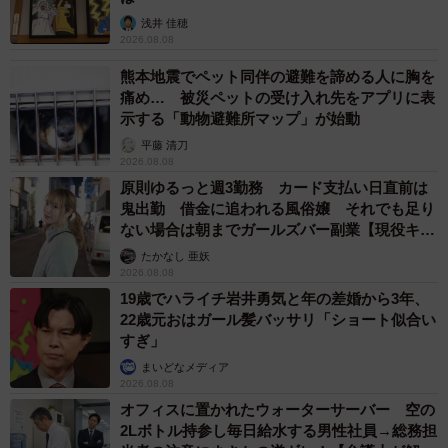
浅井 佳穂
2026.08.08
熊本地震でペット同伴の避難を諦める人に胸を
痛め… 被災ペットの受け入れ先をアプリに表
示する「動物避難所マップ」が始動
平藤 清刀
2026.08.08
原則ゆるっと週3勤務 カード支払い日直前は
鬼出勤 借金に追われる風俗嬢 それでも足り
ない場合は朝までガールズバー副業【現役キャ
ストに取材】
たかなし 亜妖
2026.08.08
19歳でハライチ岩井勇気と年の差婚から3年、
22歳元おはガール髪バッサリ「ショート似合い
すぎ」
まいどなメディア
2026.08.08
オフィスに置かれたウォーターサーバー 空の
2Lボトル持参し毎日給水する男性社員→総務担