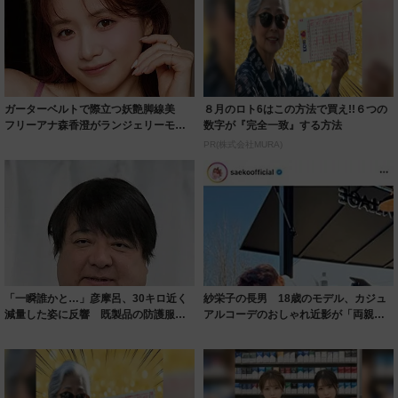
ガーターベルトで際立つ妖艶脚線美
８月のロト6はこの方法で買え!!６つの
フリーアナ森香澄がランジェリーモデ
数字が『完全一致』する方法
ルに ｢PE...
PR(株式会社MURA)
「一瞬誰かと…」彦摩呂、30キロ近く
紗栄子の長男 18歳のモデル、カジュ
減量した姿に反響 既製品の防護服が
アルコーデのおしゃれ近影が「両親の
着られると...
いいとこ取...