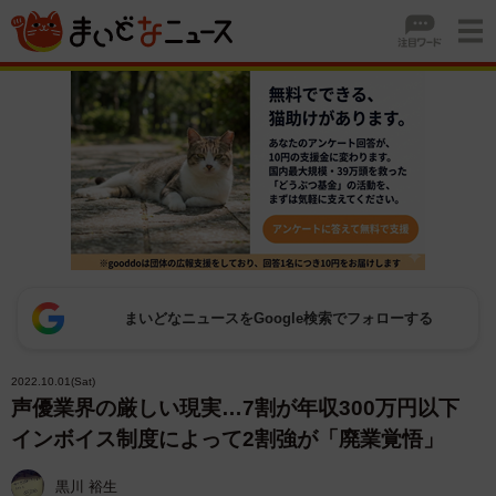
まいどなニュースをGoogle検索でフォローする
2022.10.01(Sat)
声優業界の厳しい現実…7割が年収300万円以下
インボイス制度によって2割強が「廃業覚悟」
黒川 裕生