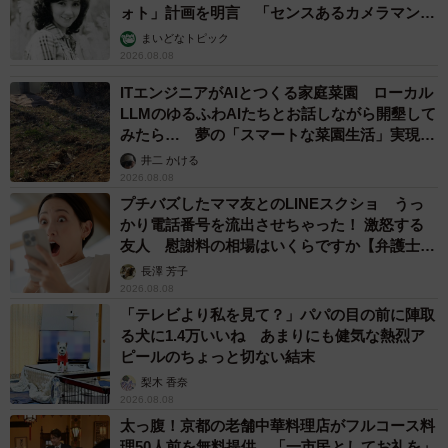
ォト」計画を明言 「センスあるカメラマン求
む」
まいどなトピック
2026.08.08
ITエンジニアがAIとつくる家庭菜園 ローカル
LLMのゆるふわAIたちとお話しながら開墾して
みたら… 夢の「スマートな菜園生活」実現な
るか
井二 かける
2026.08.08
プチバズしたママ友とのLINEスクショ うっ
かり電話番号を流出させちゃった！ 激怒する
友人 慰謝料の相場はいくらですか【弁護士が
解説】
長澤 芳子
2026.08.08
「テレビより私を見て？」パパの目の前に陣取
る犬に1.4万いいね あまりにも健気な熱烈ア
ピールのちょっと切ない結末
梨木 香奈
2026.08.08
太っ腹！京都の老舗中華料理店がフルコース料
理50人前を無料提供 「一市民としてお礼を」