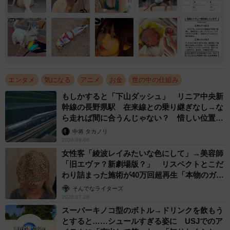
エンタメ
気になる
アニメ
お金
世の中の仕組み
もしかすると「下山ダッシュ」 リニア中央新
幹線の長野県駅 在来線との乗り継ぎなし→な
ら走れば間に合うんじゃない？ 惜しい位置関
係が反響
中将 タカノリ
2026.08.06
女性客「綾波レイみたいな色にして」→美容師
「旧エヴァ？新劇場版？」 リスペクトとこだ
わり詰まった施術が40万回超再生「本物のガチ
勢」
そんでなライターズ
2026.07.28
スーパーキノコ型のボトル→ドリンクを飲もう
とすると……シュールすぎる姿に USJでのア