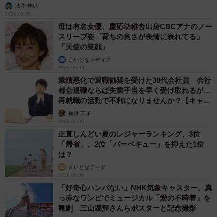
浅井 佳穂
2026.08.09
母は有名女優、慶応幼稚舎出身CBCアナのノー
スリーブ姿「育ちの良さが表情に表れてる」
「天使の笑顔」
まいどなメディア
2026.08.09
業績悪化で退職勧奨を受けた30代会社員 会社
都合退職ならば失業手当を早く受け取れるが…
再就職の活動で不利になりませんか？【キャリ
アカウンセラーが解説】
長澤 芳子
2026.08.09
正直しんどい夏のレジャーランキング、3位
「帰省」、2位「バーベキュー」を抑えた1位
は？
まいどなデータ
2026.08.09
「好奇心ハンパない」NHK気象キャスター、真
っ赤なワンピでミュージカル「愛の不時着」を
観劇 三山凌輝さんらポスターと記念撮影