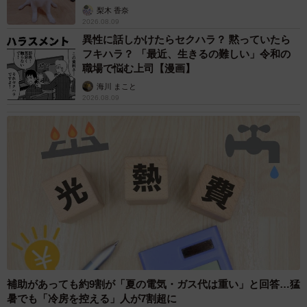
梨木 香奈
2026.08.09
異性に話しかけたらセクハラ？ 黙っていたら
フキハラ？ 「最近、生きるの難しい」令和の
職場で悩む上司【漫画】
海川 まこと
2026.08.09
補助があっても約9割が「夏の電気・ガス代は重い」と回答…猛
暑でも「冷房を控える」人が7割超に