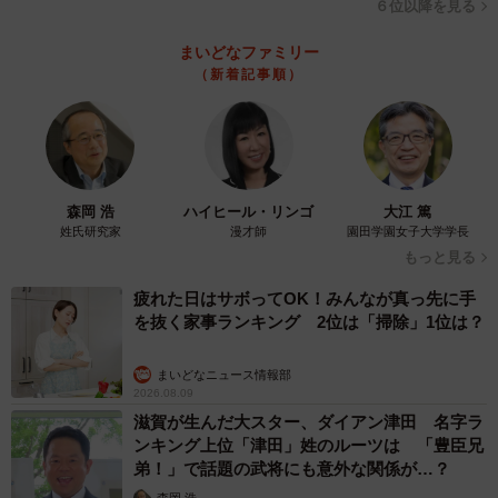
６位以降を見る
まいどなファミリー
（新着記事順）
森岡 浩
ハイヒール・リンゴ
大江 篤
姓氏研究家
漫才師
園田学園女子大学学長
もっと見る
疲れた日はサボってOK！みんなが真っ先に手
を抜く家事ランキング 2位は「掃除」1位は？
まいどなニュース情報部
2026.08.09
滋賀が生んだ大スター、ダイアン津田 名字ラ
ンキング上位「津田」姓のルーツは 「豊臣兄
弟！」で話題の武将にも意外な関係が…？
森岡 浩