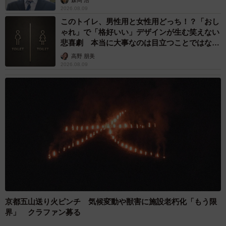
2026.08.09
このトイレ、男性用と女性用どっち！？「おし
ゃれ」で「格好いい」デザインが生む笑えない
悲喜劇 本当に大事なのは目立つことではな
く…
高野 朋美
2026.08.09
京都五山送り火ピンチ 気候変動や獣害に施設老朽化「もう限
界」 クラファン募る