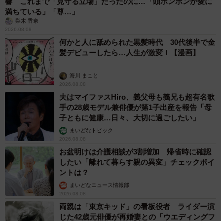
響 これまで「見守る立場」だったのに…「頭ポンポンが愛に
満ちている」「尊…」
梨木 香奈
2026.08.08
何かと人に舐められた黒髪時代 30代後半で金
髪デビューしたら…人生が激変！【漫画】
海川 まこと
2026.08.08
夫はマイファスHiro、義父母も義兄も超有名歌
手の28歳モデル兼俳優が第1子出産を報告「母
子ともに健康…日々、大切に過ごしたい」
まいどなトピック
2026.08.08
お盆明けは介護相談が3割増加 帰省時に確認
したい「離れて暮らす親の異変」チェックポイ
ントは？
まいどなニュース情報部
2026.08.08
両親は「東京キッド」の看板役者 ライダー演
じた42歳元俳優が再婚妻との「ウエディングフ