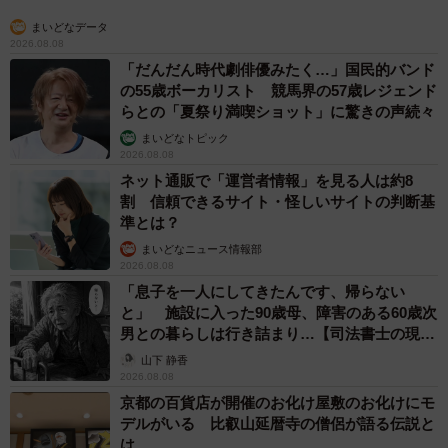
まいどなデータ
2026.08.08
「だんだん時代劇俳優みたく…」国民的バンド
の55歳ボーカリスト 競馬界の57歳レジェンド
らとの「夏祭り満喫ショット」に驚きの声続々
まいどなトピック
2026.08.08
ネット通販で「運営者情報」を見る人は約8
割 信頼できるサイト・怪しいサイトの判断基
準とは？
まいどなニュース情報部
2026.08.08
「息子を一人にしてきたんです、帰らない
と」 施設に入った90歳母、障害のある60歳次
男との暮らしは行き詰まり…【司法書士の現場
から】
山下 静香
2026.08.08
京都の百貨店が開催のお化け屋敷のお化けにモ
デルがいる 比叡山延暦寺の僧侶が語る伝説と
は