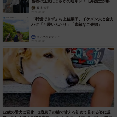
当者の注意にまさかの逆ギレ！【弁護士が解
説】
長澤 芳子
2026.08.08
「我慢できず」村上佳菜子、イケメン夫と全力
ハグ「可愛いふたり」「素敵なご夫婦」
まいどなメディア
2026.08.08
12歳の愛犬に変化 1歳息子の膝で甘える初めて見せる姿に反