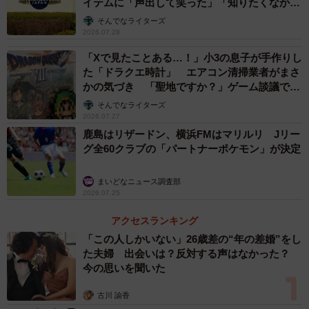
イテムに「声出して笑った」「知りたくなかっ
た真実」
そんでなライターズ
2026.07.28
「Xで見たことある…！」小3の息子が手作りし
た「ドラクエ時計」 エアコン清掃業者がまさ
かの気づき 「聖地ですか？」ゲーム談議で大
盛り上がり
そんでなライターズ
2026.07.27
鹿島はリザードン、横浜FMはマリルリ Jリー
グ全60クラブの「パートナーポケモン」が決定
まいどなニュース調査部
2026.07.25
アクセスランキング
「この人しかいない」26歳差の“年の差婚”をし
た夫婦 出会いは？反対する声はなかった？
今の思いを聞いた
古川 諭香