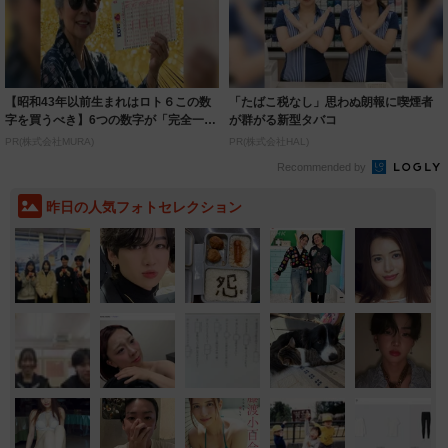
【昭和43年以前生まれはロト６この数
「たばこ税なし」思わぬ朗報に喫煙者
字を買うべき】6つの数字が「完全一
が群がる新型タバコ
致」する方...
PR(株式会社MURA)
PR(株式会社HAL)
Recommended by
昨日の人気フォトセレクション