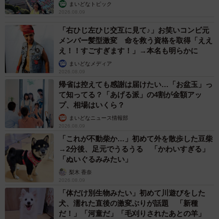
まいどなトピック
2026.08.09
「右ひじ左ひじ交互に見て♪」お笑いコンビ元
メンバー髪型激変 命を救う資格を取得「ええ
え！！すごすぎます！」→本名も明らかに
まいどなメディア
2026.08.09
帰省は控えても感謝は届けたい…「お盆玉」っ
て知ってる？「あげる派」の4割が金額アッ
プ、相場はいくら？
まいどなニュース情報部
2026.08.09
「これが不動柴か…」初めて外を散歩した豆柴
→2分後、足元でうるうる 「かわいすぎる」
「ぬいぐるみみたい」
梨木 香奈
2026.08.09
「体だけ別生物みたい」初めて川遊びをした
犬、濡れた直後の激変ぶりが話題 「新種
だ！」「河童だ」「毛刈りされたあとの羊」