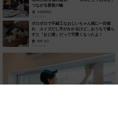
つながる善意の輪
京都新聞社
2026.08.08
ボロボロで不細工なおじいちゃん猫に一目惚
れ エイズだし手がかかるけど…おうちで暮ら
すと「おじ猫」だって可愛くなったよ！
鶴野 浩己
2026.08.08
「夏休みはたくさん働いてほしい」と職場から頼まれた高2息