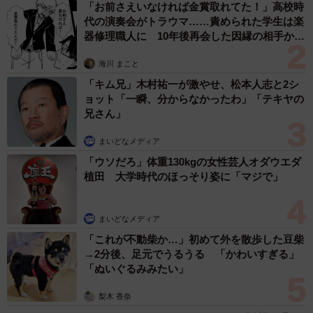
「お前さえいなければ金賞取れてた！」高校時
代の演奏会がトラウマ……責められた学生は楽
器修理職人に 10年後再会した因縁の相手から
思わぬ申し出【漫画】
海川 まこと
「キム兄」木村祐一が激やせ、松本人志と2シ
ョット「一瞬、分からなかったわ」「テキヤの
兄さん」
まいどなメディア
「ウソだろ」体重130kgの女性芸人オダウエダ
植田 大学時代のほっそり姿に「マジで」
まいどなメディア
「これが不動柴か…」初めて外を散歩した豆柴
→2分後、足元でうるうる 「かわいすぎる」
「ぬいぐるみみたい」
梨木 香奈