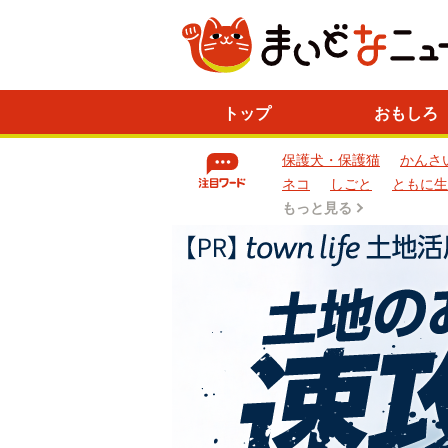
ニ
トップ
おもしろ
ュ
ー
保護犬・保護猫
かんさ
ス
一
ネコ
しごと
ともに生
覧
もっと見る