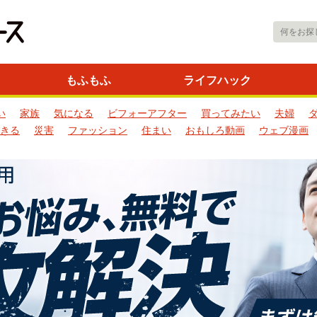
もふもふ
ライフハック
い
家族
気になる
ビフォーアフター
買ってみたい
夫婦
きる
災害
ファッション
住まい
おもしろ動画
ウェブ漫画