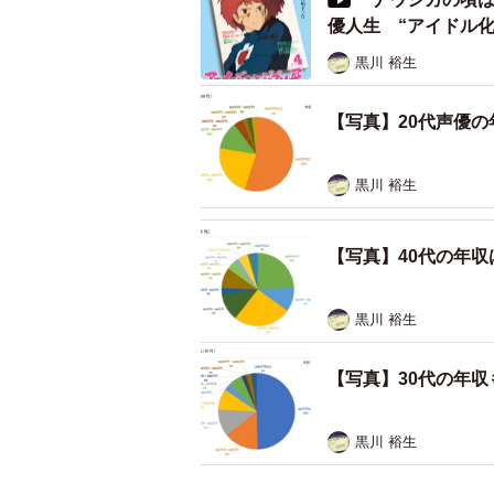
ることを危惧。華やかに見える業界
優人生 “アイドル
た。
黒川 裕生
インボイス制度は低収入者の多
【写真】20代声優の
適格請求書（インボイス）を発行で
書発行事業者になるには登録を受けな
黒川 裕生
録を受けるには、原則として課税事
除されていた消費税の納税が課せら
【写真】40代の年収
当然、（今回のアンケートでは）9
黒川 裕生
広範囲に影響が及ぶことが懸念され
としての仕事は増減すると思いますか
【写真】30代の年
23%が「廃業するかもしれない」と
は、58%が100万円以下である一方、
黒川 裕生
を占めていたといい、VOICTIO
いるとは限らない」と釘を刺す。