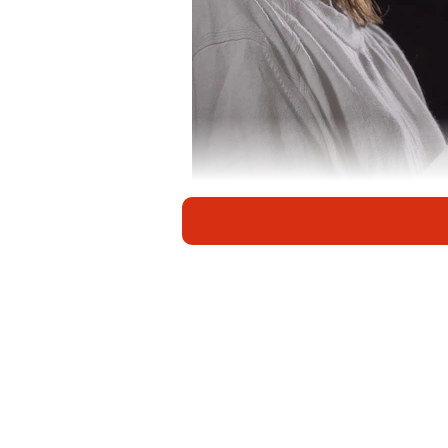
インボイス制度に声優業界などから強
消費税の仕入額控除の方式として「イ
タートする。制度に反対する声優3
今年8月に立ち上げた有志グループ「V
関する調査を行ったところ、アンケー
が100万円以下で、制度の導入によ
らかになった。
若手の約半数が「年収100万円