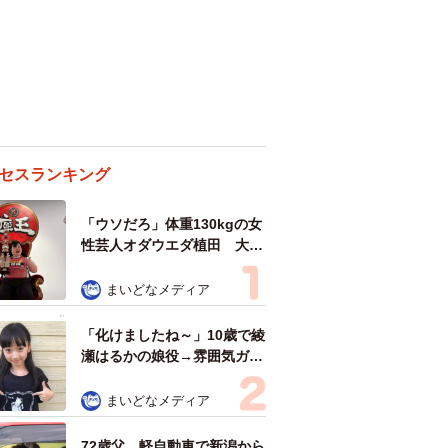
セスランキング
「ウソだろ」体重130kgの女
性芸人オダウエダ植田 大学
時代のほっそり姿に「マジ
で」
まいどなメディア
「化けましたね～」10歳で綾
瀬はるかの娘役→雰囲気ガラ
リの18歳に成長 「メイクで
雰囲気が」「宝塚に入れそ
まいどなメディア
う」
72歳父、軽自動車で新潟から