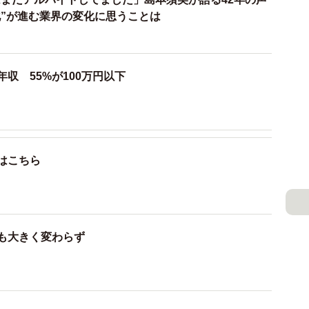
の厳しい側面を、具体的な数字で浮き彫りにしてみせ
化”が進む業界の変化に思うことは
い声優業界を直撃する
年収 55%が100万円以下
きるのは「適格請求書発行事業者」に限られ、適格請求
ければならない。年収1000万円以下の免税事業者が登
業者になる必要があり、課税事業者になるとこれまで免
れるようになる。
はこちら
割以上が免税事業者という声優業界にはダイレクトかつ
る。「インボイス制度が導入された場合、ご自身の声優
？」という問いには、53%が「減ると思う」、そして
収も大きく変わらず
回答。「廃業するかもしれない」と答えた人たちの年収
400万円以上も6%いたほか、年代も40代〜60代が16%
Nは「必ずしも低収入者や若年層だけが強い危機感を持って