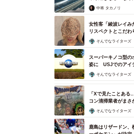
インボイス制度には97
中将 タカノリ
またVOICTIONでは、声優や俳
文筆業、建設業など多様な業界の個
女性客「綾波レイみ
リスペクトとこだわ
実施。183件の回答を得たが、実に
そんでなライターズ
所属している事務所や取引先などから
に「話があった」と答えた人の中に
スーパーキノコ型の
言われた」など、圧力と思われる言
姿に USJでのア
そんでなライターズ
VOICTIONは「多くの個人事業
的な最低限度の生活』を脅かし、ま
「Xで見たことある
める制度であると考えられる」と強
コン清掃業者がまさ
ついて周知していくという。
り
そんでなライターズ
【調査概要】
鹿島はリザードン、
調査名称：声優の収入実態調査／イ