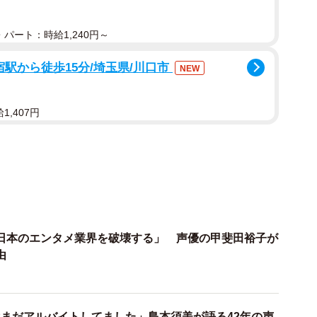
年収（出典：VOICTION）
パート：時給1,240円～
するVOICTIONは、現場の思いや業界の実情を広く知
宿駅から徒歩15分/埼玉県/川口市
NEW
れのSNSなどでの情報発信に努めながら、政治家への陳
1,407円
ONは「声優の収入実態調査」を実施。このほど、回答数
優が1万人以上いるとされるが、アンケート結果からは、
以下であることが判明。とりわけ20代、30代の年収が低
回答した。
日本のエンタメ業界を破壊する」 声優の甲斐田裕子が
由
がTwitterやVOICTIONの公式サイトで行われたことか
ているとみられる」ことに留意しつつも、それでも全体
ている免税事業者（年収1000万円以下）に該当してい
まだアルバイトしてました」島本須美が語る42年の声