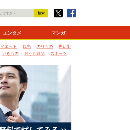
エンタメ
マンガ
ダイエット
観光
のりもの
思い出
いきもの
おうち時間
スポーツ