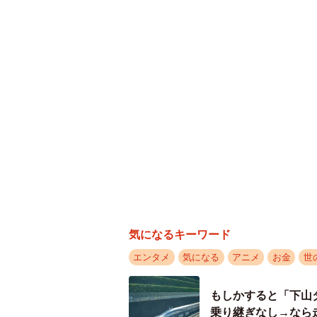
気になるキーワード
エンタメ
気になる
アニメ
お金
世
もしかすると「下山
乗り継ぎなし→なら