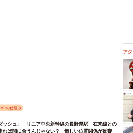
アク
の中の仕組み
3/10
ダッシュ」 リニア中央新幹線の長野県駅 在来線との
走れば間に合うんじゃない？ 惜しい位置関係が反響