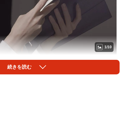
1/10
い反対の声（polkadot/stock.adobe.com)
続きを読む
ンボイス制度」が、ちょうど1年後の2023年10月にス
人（咲野俊介さん、岡本麻弥さん、甲斐田裕子さん）が
OICTION（ボイクション）」が、声優の収入実態に
トに答えた声優のおよそ7割が年収300万円以下、4割
って2割以上が廃業を検討しているという厳しい現実が明
以下」