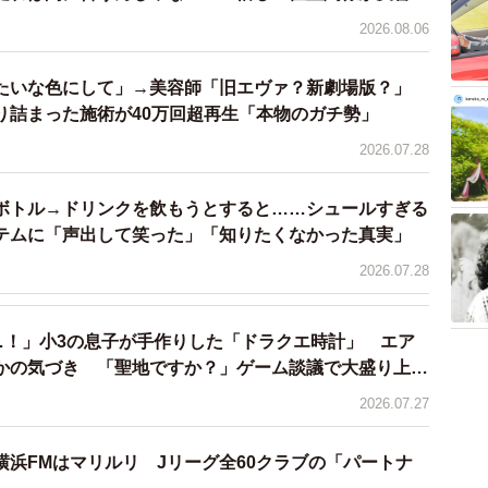
%が反対という結果に（出典：VOICTION）
2026.08.06
優だけでなく、漫画家やイラストレーター、アニメーター、
人事業主を対象に「インボイスに関するアンケート」も
たいな色にして」→美容師「旧エヴァ？新劇場版？」
り詰まった施術が40万回超再生「本物のガチ勢」
97%がインボイスに反対だったという。
2026.07.28
制度の説明がまだないと答えた人は78%にも上り、逆
は「登録してもらえないと今後の契約は約束できないと
ボトル→ドリンクを飲もうとすると……シュールすぎる
葉を掛けられたケースもあったという。
イテムに「声出して笑った」「知りたくなかった真実」
2026.07.28
主が反対する制度であり、日本国憲法の定める『健康で文化
た『職業選択の自由権』を経済的な側面から実質的に歪
…！」小3の息子が手作りした「ドラクエ時計」 エア
く批判。今後も業界内外に向け、制度の概要や問題点に
かの気づき 「聖地ですか？」ゲーム談議で大盛り上が
2026.07.27
横浜FMはマリルリ Jリーグ全60クラブの「パートナ
ンボイスに関するアンケート