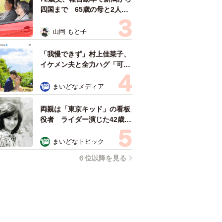
四国まで 65歳の母と2人で
3泊4日の旅 パーキングの休
憩まで分刻み… 「大学生で
山岡 もと子
も組まねえよ！」
「我慢できず」村上佳菜子、
イケメン夫と全力ハグ「可愛
いふたり」「素敵なご夫婦」
まいどなメディア
両親は「東京キッド」の看板
役者 ライダー演じた42歳元
俳優が再婚妻との「ウエディ
ングフォト」計画を明言
まいどなトピック
「センスあるカメラマン求
６位以降を見る
む」