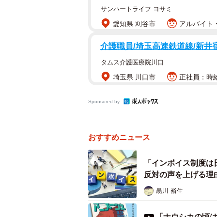
サンハートライフ ヨサミ
声優の
愛知県 刈谷市
アルバイト・
制度が業界に及ぼすインパクトを憂慮
介護職員/埼玉高速鉄道線/新井
ってもらおうと活動を展開。それぞ
タムス介護医療院川口
情も重ねている。
埼玉県 川口市
正社員：時給
反対運動の一環として、VOICTI
Sponsored by
260件の途中集計結果を発表した。
VOICTIONによると、日本には声
おすすめニュース
72%が声優としての収入が300万円
く、約半数が100万円以下であると
「インボイス制度は
反対の声を上げる理
VOICTIONは「アンケートの呼び掛け
黒川 裕生
ら、回答者は比較的若い世代に偏っ
の9割以上が消費税の納税を免除され
「ナウシカの頃は