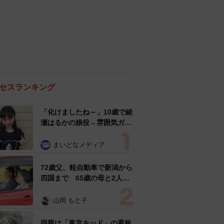
セスランキング
「化けましたね～」10歳で綾
瀬はるかの娘役→雰囲気ガラ
リの18歳に成長 「メイクで
雰囲気が」「宝塚に入れそ
まいどなメディア
う」
72歳父、軽自動車で新潟から
四国まで 65歳の母と2人で
3泊4日の旅 パーキングの休
憩まで分刻み… 「大学生で
山岡 もと子
も組まねえよ！」
両親は「東京キッド」の看板