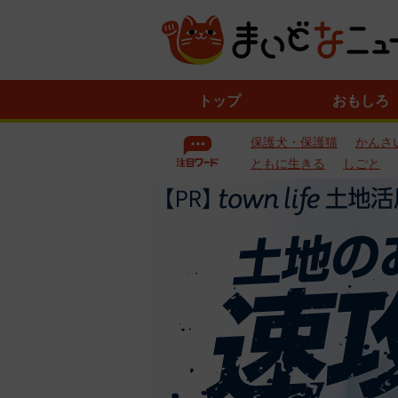
ニ
トップ
おもしろ
ュ
ー
保護犬・保護猫
かんさ
ス
一
ともに生きる
しごと
覧