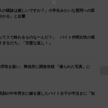
人の聴診は嬉しいですか？」小学生みたいな質問への医
分かる」と反響
ってスで終わるものなーんだ？」 バイト仲間女性の模
3/7
すぎるだろ」「完璧な返し！」
らっしゃい！」より（C）ABCテレビ
でにバツ2で恋愛に消極的になっていた夫だったが、知人の
の浮気を疑い、興信所に調査依頼 「撮られた写真」に
、医師仲間を通じて紹介されたのが、大阪でゴルフクラ
とに。エレベーターの前で待っていた夫は、扉が開いた
もない興奮を覚え…！？一方の妻も、運命を感じるほど
笑顔の中年男女に鍵を渡したバイト女子が半泣きに「知
。