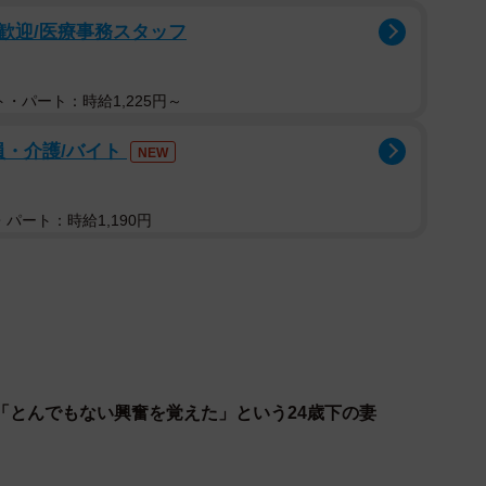
らっしゃい！」より（C）ABCテレビ
ク歓迎/医療事務スタッフ
、診察中は別々。しかし午前の診療が終了し、お昼休憩
・パート：時給1,225円～
ュッとイチャイチャモードが止まらない！あまりのラブ
最初は「騙されてる？」と心配だった様子だ。
員・介護/バイト
NEW
ブは健在！MC井上咲楽からは、「医者妻は自由にお金
といったぶっちゃけ質問が投げかけられた。
パート：時給1,190円
「とんでもない興奮を覚えた」という24歳下の妻