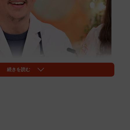
続きを読む
1/7
らっしゃい！」より（C）ABCテレビ
める「新婚さんいらっしゃい！」（ABCテレビ・日曜
登場する夫は、東京都出身の50歳、医師歴20年の開業医
歳。現在は夫のクリニックで受付として働いている。そん
みると、羨む声もある一方で、「お金目的？」といった