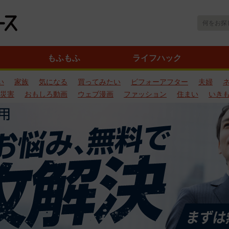
もふもふ
ライフハック
い
家族
気になる
買ってみたい
ビフォーアフター
夫婦
災害
おもしろ動画
ウェブ漫画
ファッション
住まい
いき