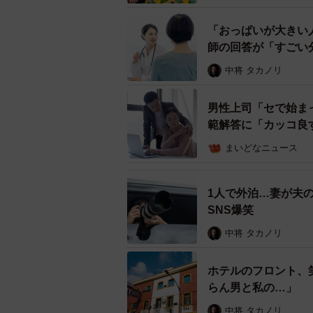
「おっぱいが大きい
師の回答が「すごい
中将 タカノリ
男性上司「セで始ま
範解答に「カッコ良
まいどなニュース
「新婚さんい
2人の出会いは、2024年3月。す
1人で外泊…妻が夫
一言で一念発起！再び出会いを求め
SNS爆笑
ブ販売員を務めていた妻だった。
中将 タカノリ
後日、2人は大阪のホテルで会うこ
瞬間、目に入った妻に対し、とんで
ホテルのフロント、
の衝撃的な出会いだったと振り返る
らん男と私の…」
中将 タカノリ