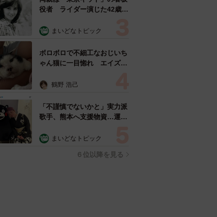
役者 ライダー演じた42歳元
俳優が再婚妻との「ウエディ
ングフォト」計画を明言
まいどなトピック
「センスあるカメラマン求
む」
ボロボロで不細工なおじいち
ゃん猫に一目惚れ エイズだ
し手がかかるけど…おうちで
暮らすと「おじ猫」だって可
鶴野 浩己
愛くなったよ！
「不謹慎でないかと」実力派
歌手、熊本へ支援物資…運搬
トラックの車体デザインにた
めらい 「痛いほど伝わる」
まいどなトピック
「行動され立派」
６位以降を見る