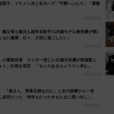
佳菜子、イケメン夫と全力ハグ「可愛いふたり」「素敵
分の仕事やお金が目当てなんじゃないか、自分が医師で
いかける。それに対する妻の答えが「聞けば聞くほど詐
2026.08.08
ッコむ内容だったが、自然と付き合うことになったとい
o、義父母も義兄も超有名歌手の28歳モデル兼俳優が第1
ともに健康…日々、大切に過ごしたい」
2026.08.08
」の看板役者 ライダー演じた42歳元俳優が再婚妻と
ォト」計画を明言 「センスあるカメラマン求む」
2026.08.08
臼 「奥さん、専業主婦なのに」と夫の後輩から一言
し必死だった 何年もたった今もたまに思い出し…
2026.08.06