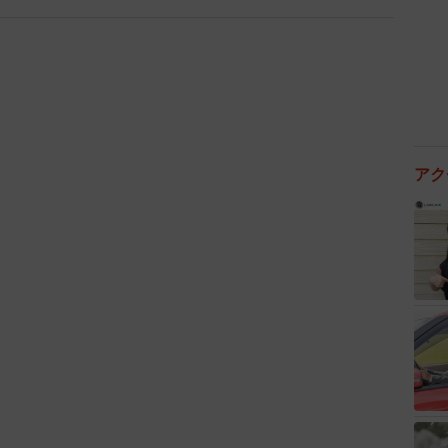
アク
4/7
らっしゃい！」より（C）ABCテレビ