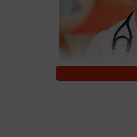
「新婚さんい
藤井隆さんと井上咲楽さんがMCを務
午後0時55分）。4月13日の放送に
だ。一方の妻は、大阪府出身の26
な2人ついて街の人に印象を聞いて
声も出る。