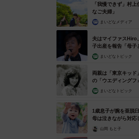
「我慢できず」村上
しかし夫は過去のトラウマから、自
なご夫婦」
なくなったらどうするのかと妻に問
まいどなメディア
欺の手口！」とMC藤井も思わずツ
う。
夫はマイファスHir
子出産を報告「母子
まいどなトピック
両親は「東京キッド
の「ウエディングフ
まいどなトピック
1歳息子が腕を亜脱
母は泣きながら対応
山岡 もと子