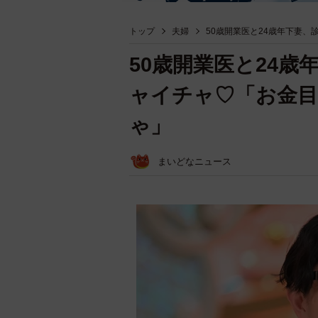
トップ
夫婦
50歳開業医と24歳年下妻
50歳開業医と24
ャイチャ♡「お金
ゃ」
まいどなニュース