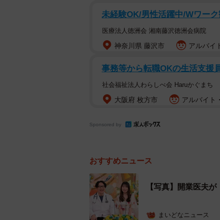
「新婚さんい
未経験OK/男性活躍中/Wワー
医療法人徳洲会 湘南藤沢徳洲会病院
番組カメラが2人は同じ職場ながら
神奈川県 藤沢市
アルバイト
に入るやいなやチュッ、チュッ、チ
ラブっぷりに、一緒に働く同僚も、
事務等から転職OKの生活支援
自宅にお邪魔すると、やはりラブラ
社会福祉法人わらしべ会 Haruかぐまち
が使える？」「妻は年上が好き？」
大阪府 枚方市
アルバイト・
Sponsored by
おすすめニュース
【写真】開業医夫が
まいどなニュース