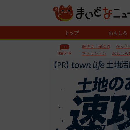
ニ
トップ
おもしろ
ュ
ー
保護犬・保護猫
かんさ
ス
一
ファッション
おもしろ
覧