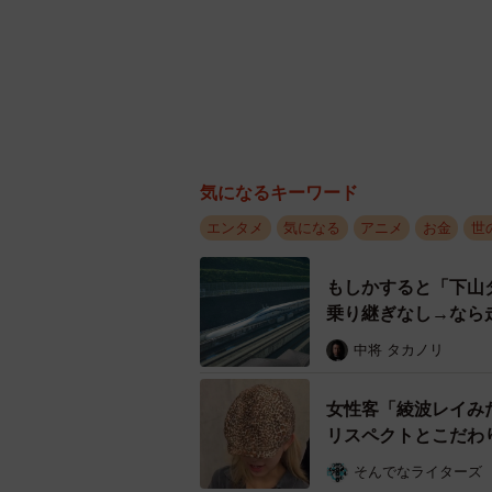
気になるキーワード
エンタメ
気になる
アニメ
お金
世
もしかすると「下山
乗り継ぎなし→なら
中将 タカノリ
女性客「綾波レイみ
リスペクトとこだわ
そんでなライターズ