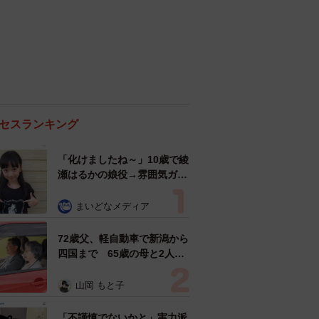
セスランキング
「化けましたね～」10歳で綾
瀬はるかの娘役→雰囲気ガラ
リの18歳に成長 「メイクで
雰囲気が」「宝塚に入れそ
まいどなメディア
う」
72歳父、軽自動車で新潟から
四国まで 65歳の母と2人で
3泊4日の旅 パーキングの休
憩まで分刻み… 「大学生で
山岡 もと子
も組まねえよ！」
「不謹慎でないかと」実力派