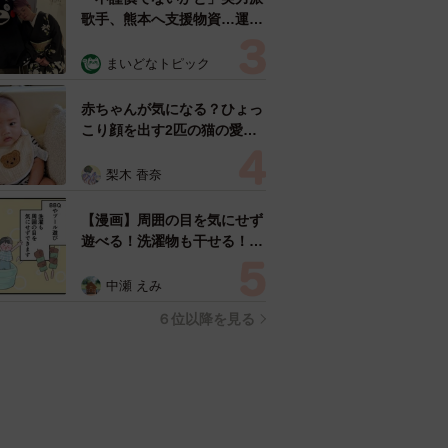
歌手、熊本へ支援物資…運搬
トラックの車体デザインにた
めらい 「痛いほど伝わる」
まいどなトピック
「行動され立派」
赤ちゃんが気になる？ひょっ
こり顔を出す2匹の猫の愛ら
しさに悶絶…！ 「こんなか
わいい構図あります？」「ベ
梨木 香奈
ストショットすぎる！」
【漫画】周囲の目を気にせず
遊べる！洗濯物も干せる！最
近人気の戸建ての「中庭」
ところが…実際住んでみて分
中瀬 えみ
かった後悔ポイント
６位以降を見る