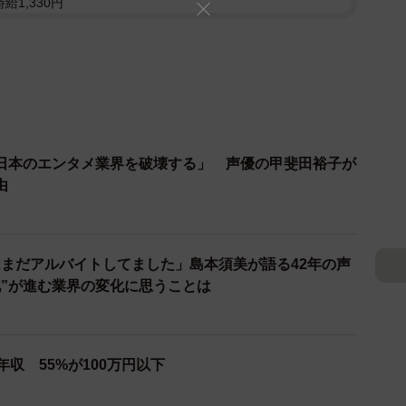
給1,330円
日本のエンタメ業界を破壊する」 声優の甲斐田裕子が
由
まだアルバイトしてました」島本須美が語る42年の声
化”が進む業界の変化に思うことは
年収 55%が100万円以下