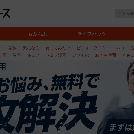
もふもふ
ライフハック
い
家族
気になる
買ってみたい
ビフォーアフター
ネコ
動画
災害
住まい
ウェブ漫画
いきもの
おうち時間
とも