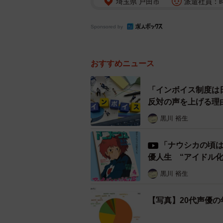
埼玉県 戸田市
派遣社員：時
Sponsored by
おすすめニュース
「インボイス制度は
反対の声を上げる理
黒川 裕生
「ナウシカの頃は
優人生 “アイドル
黒川 裕生
【写真】20代声優の