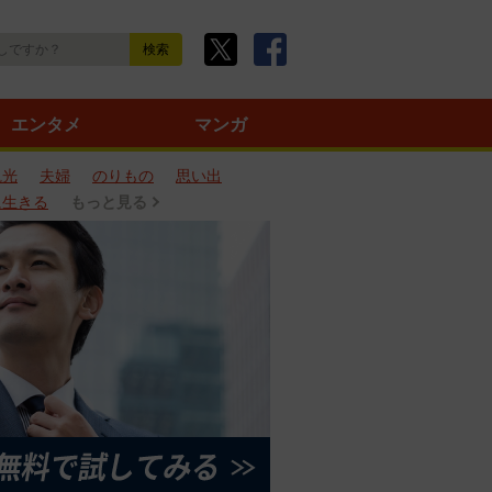
エンタメ
マンガ
観光
夫婦
のりもの
思い出
に生きる
もっと見る