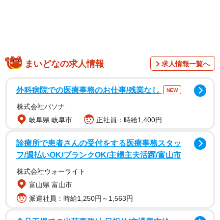
まいどなの求人情報
求人情報一覧へ
進まぬ電子化…紙文化の職場
外科病院での医療事務のお仕事/残業なし
NEW
Nさんは、正社員で営業事務の仕事をしています。電車に乗
株式会社パソナ
り、出勤し、帰宅するという一般的な勤務スタイルです。
岐阜県 岐阜市
正社員：時給1,400円
新型コロナウイルスの影響を大きく受けることなく、ほと
診療所で患者さんの受付をする医療事務スタッ
んど変わらない仕事をこなしていました。
フ/週払いOK/ブランクOK/主婦主夫活躍/富山市
株式会社ウォーライト
世間がテレワークへの移行準備をはじめる中、Nさんの会社
富山県 富山市
では一向に準備が進みませんでした。その理由は、Nさんの
派遣社員：時給1,250円～1,563円
会社が「紙文化」の職場であったためです。