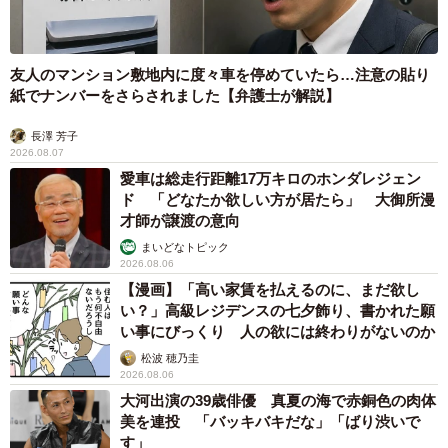
①テレワークと年次有休休暇を切り分けるようにしてもら
う
友人のマンション敷地内に度々車を停めていたら…注意の貼り
②「時間単位」の年次有給休暇制度を導入してもらう
紙でナンバーをさらされました【弁護士が解説】
長澤 芳子
半日単位ではなく、時間単位で年次有休休暇が取得できる
2026.08.07
と、労働者も会社も運用しやすくなるかもしれません。例
愛車は総走行距離17万キロのホンダレジェン
ド 「どなたか欲しい方が居たら」 大御所漫
えば、通常勤務よりも短いテレワークの場合、残りの時間
才師が譲渡の意向
は時間単位で取得する、という運用です。もちろん、会社
まいどなトピック
が一方的に有休処理するのは前述のとおり違法となりま
2026.08.06
す。しかし、時間単位であれば、労働者も有休の残り日数
【漫画】「高い家賃を払えるのに、まだ欲し
い？」高級レジデンスの七夕飾り、書かれた願
の減り方が緩和されるため、自主的に取得する動きにはな
い事にびっくり 人の欲には終わりがないのか
りやすいと思われます。
松波 穂乃圭
2026.08.06
③テレワーク時のルールを定めた「テレワーク規則」を作
大河出演の39歳俳優 真夏の海で赤銅色の肉体
美を連投 「バッキバキだな」「ばり渋いで
成してもらう。
す」