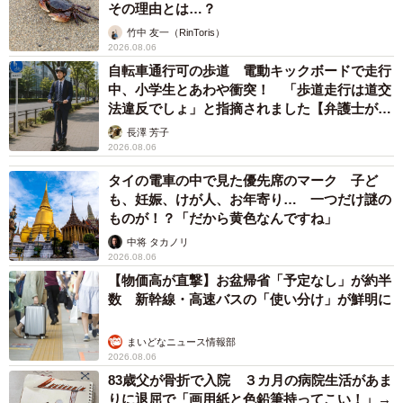
その理由とは…？
竹中 友一（RinToris）
2026.08.06
自転車通行可の歩道 電動キックボードで走行
中、小学生とあわや衝突！ 「歩道走行は道交
法違反でしょ」と指摘されました【弁護士が解
説】
長澤 芳子
2026.08.06
タイの電車の中で見た優先席のマーク 子ど
も、妊娠、けが人、お年寄り… 一つだけ謎の
ものが！？「だから黄色なんですね」
中将 タカノリ
2026.08.06
【物価高が直撃】お盆帰省「予定なし」が約半
数 新幹線・高速バスの「使い分け」が鮮明に
まいどなニュース情報部
2026.08.06
83歳父が骨折で入院 ３カ月の病院生活があま
りに退屈で「画用紙と色鉛筆持ってこい！」→