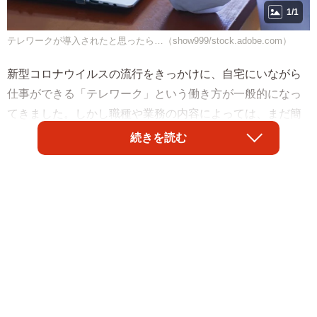
1/1
テレワークが導入されたと思ったら…（show999/stock.adobe.com）
新型コロナウイルスの流行をきっかけに、自宅にいながら
仕事ができる「テレワーク」という働き方が一般的になっ
てきました。しかし職種や業務の内容によっては、まだ簡
単に移行できないことも多いようです。シングルマザーのN
続きを読む
さんが勤める会社では、テレワークの導入で、かえって困
ったこともあったそうです。有給休暇をめぐって、会社側
から労働基準法違反の可能性が高い指示を受けるようにな
ったといいます。