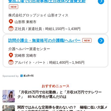
食品工場での出荷事務/土日祝休/交通費支給
近年、環境保護や経費削減のためにデジタル化が進む企業
NEW
もある中、Nさんの会社ではペーパーレス、デジタル化が実
株式会社グロップジョイ 山形オフィス
現していなかったのです。
山形県 東根市
正社員 / 派遣社員：時給1,150円～1,438円
もちろん、デジタル化が進んでいなくても、書類を社外に
持ち出して仕事をするという方法もあるでしょう。しかし
訪問介護士・無資格可の介護職/ヘルパー
NEW
セキュリティの問題上、盗難や紛失のリスクも伴うため、N
介護ヘルパー派遣センター
さんの会社では書類を持ち出すことが禁止されていまし
宮崎県 宮崎市
た。
アルバイト・パート：時給1,400円～1,945円
また、会社のデータ収集や情報共有も紙で行っているた
Sponsored by
め、これもテレワークの促進を妨げている原因の一つにな
っていました。書類を電子化させるシステムを導入しない
おすすめニュース
限り、テレワークに100%移行するのはとても難しく、それ
「月収25万円で出社勤務」と「月収18万円でテレワー
ク」 85％の学生が選んだのは
を実行するには会社の予算も必要となるので中々思うよう
に進みませんでした。
関西ではみんな定期券を使わないの？ 極端に低い大阪メ