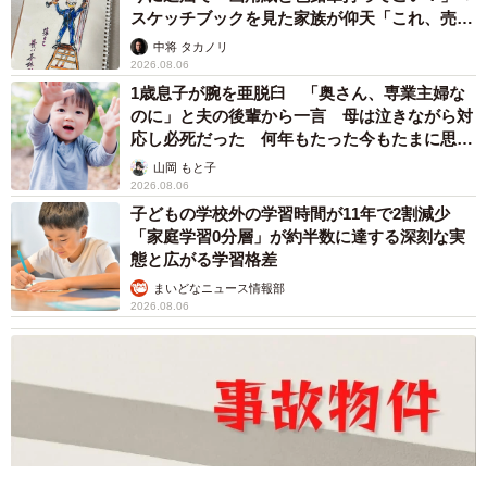
スケッチブックを見た家族が仰天「これ、売れ
ますよ…」
中将 タカノリ
2026.08.06
1歳息子が腕を亜脱臼 「奥さん、専業主婦な
のに」と夫の後輩から一言 母は泣きながら対
応し必死だった 何年もたった今もたまに思い
出し…
山岡 もと子
2026.08.06
子どもの学校外の学習時間が11年で2割減少
「家庭学習0分層」が約半数に達する深刻な実
態と広がる学習格差
まいどなニュース情報部
2026.08.06