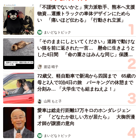
「不謹慎でないかと」実力派歌手、熊本へ支援
Nさんは通算で10日ほどテレワークを行いましたが、その
物資…運搬トラックの車体デザインにためら
い 「痛いほど伝わる」「行動され立派」
結果取得せざるを得なかった有給休暇は5日。Nさんは「社
風としてあまり意見が通らないのでこういうことは日常茶
まいどなトピック
飯事」と、あきらめ顔です。今後懸念されているコロナの
「そのままにしといてください」道路で動けな
第8波を前に、有給休暇の日数が足りるのかどうか心配して
い猫を前に返された一言… 懸命に生きようと
した4日間 「命の重さはみんな同じ」保護団
います。
体代表の訴え
渡辺 晴子
実際、Nさんの身の回りの社員の中には、テレワークによっ
72歳父、軽自動車で新潟から四国まで 65歳の
て減った有給休暇の残り日数のことを気にして、体調が優
母と2人で3泊4日の旅 パーキングの休憩まで
分刻み… 「大学生でも組まねえよ！」
れないときに無理に出勤していた人もいたようです。
山岡 もと子
社労士「労働基準法違反の可能性も」
愛車は総走行距離17万キロのホンダレジェン
ド 「どなたか欲しい方が居たら」 大御所漫
このようなテレワークと有給休暇をめぐる会社側の指示に
才師が譲渡の意向
ついて、人事労務の専門家の立場から見た場合、どのよう
な問題があるのでしょうか。社会保険労務士の三谷文夫さ
まいどなトピック