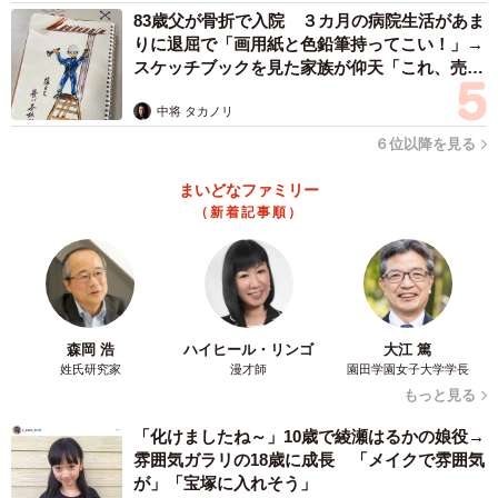
んに話を聞きました。
83歳父が骨折で入院 ３カ月の病院生活があま
りに退屈で「画用紙と色鉛筆持ってこい！」→
スケッチブックを見た家族が仰天「これ、売れ
――Nさんのお話について、労務管理の法律や制度の視点か
ますよ…」
らはどのようなことが考えられますか。
中将 タカノリ
６位以降を見る
三谷さん：問題があります。年次有給休暇は、労働者の権
まいどなファミリー
利であり、原則として労働者の請求する日に与えなければ
（新着記事順）
ならないものです。例外は、業務の都合上、どうしてもそ
の日に年次有給休暇を取得してもらうと困る、といった事
情がある場合に限られ、その際も会社は取得日の変更を求
めることしかできません（労働基準法39条）。
森岡 浩
ハイヒール・リンゴ
大江 篤
姓氏研究家
漫才師
園田学園女子大学学長
そのため、労働者の同意もなく一方的に会社が指示して取
もっと見る
得させることはできません。これは、丸一日の年次有給休
「化けましたね～」10歳で綾瀬はるかの娘役→
暇でなく、半日単位での年次有給休暇であっても同様で
雰囲気ガラリの18歳に成長 「メイクで雰囲気
す。よって、「テレワークを行った日＝半日有休休暇取得
が」「宝塚に入れそう」