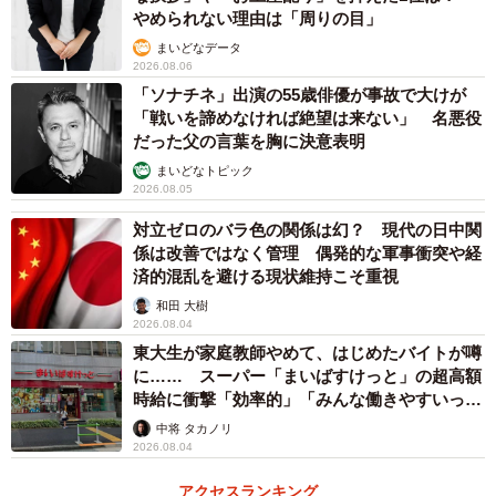
やめられない理由は「周りの目」
です。子どもが体調を崩したときや、学校行事に参加する
まいどなデータ
のに使うため、極力「消化」したくありません。Nさんのお
2026.08.06
子さんは小学校に通っていますが、コロナでたびたび学級
「ソナチネ」出演の55歳俳優が事故で大けが
「戦いを諦めなければ絶望は来ない」 名悪役
閉鎖が起こっていました。そのような時こそテレワークを
だった父の言葉を胸に決意表明
活用したいところですが、有給休暇が使われてしまうとな
まいどなトピック
ると、ためらってしまいます。
2026.08.05
対立ゼロのバラ色の関係は幻？ 現代の日中関
もちろんNさんは納得できず、会社と相談しましたが、対応
係は改善ではなく管理 偶発的な軍事衝突や経
は変わりませんでした。
済的混乱を避ける現状維持こそ重視
和田 大樹
2026.08.04
その後、第6と第7波の間に小学校で学級閉鎖があり、実際
東大生が家庭教師やめて、はじめたバイトが噂
にテレワークをすることになったNさん。学級閉鎖の期間は
に…… スーパー「まいばすけっと」の超高額
長いと1週間程度ありましたが、会社からは一方的に「仕事
時給に衝撃「効率的」「みんな働きやすいって
言ってる」
の分量的に、この日は勤務にしてよいが、この日は有給休
中将 タカノリ
2026.08.04
暇の扱いにすること」など、テレワークを行った期間の半
分ほど有給休暇を取るように指示を受けたそうです。
アクセスランキング