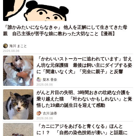
「誰かみたいにならなきゃ」 他人を正解にして生きてきた母
親 自己主張が苦手な娘に教わった大切なこと【漫画】
海川 まこと
2026.08.06
「かわいいストーカーに追われています」甘え
ん坊な元保護猫 最後は飼い主にダイブする姿
に「間違いなく犬」「完全に親子」と反響
梨木 香奈
2026.08.06
がんと片目の失明、3時間おきの壮絶な介護を
乗り越えた猫 「叶わないかもしれない」と覚
悟した19歳の誕生日を迎えて感動
古川 諭香
2026.08.06
「カニにアジをあげると青くなる」ほんと
に！？ 「自然の染色技術が凄い」と話題に