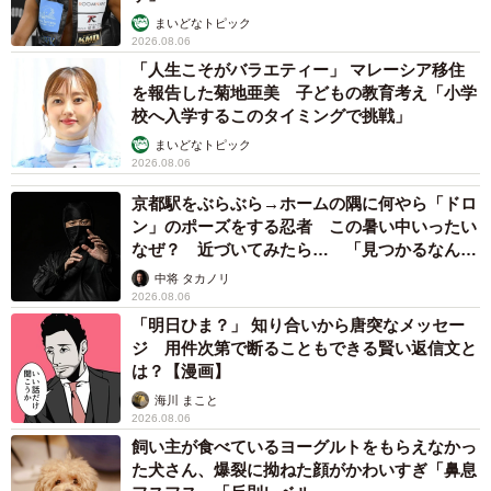
まいどなトピック
①②に挙げた内容を考慮したテレワーク時の労働時間、休
2026.08.06
暇等の規則を作成します。この規則の中で、年次有給休暇
「人生こそがバラエティー」 マレーシア移住
の取得や労働時間の把握の仕方、賃金等を明確にしておき
を報告した菊地亜美 子どもの教育考え「小学
校へ入学するこのタイミングで挑戦」
ます。通常の就業規則ではテレワークでの労務管理にマッ
まいどなトピック
チしない場合もありますので、テレワーク専用の規則は労
2026.08.06
使トラブル回避のために有効です。
京都駅をぶらぶら→ホームの隅に何やら「ドロ
ン」のポーズをする忍者 この暑い中いったい
◆三谷文夫（みたに・ふみお） 社会保険労務士・産業カ
なぜ？ 近づいてみたら… 「見つかるなんて
ウンセラー。兵庫県三田市にある「三谷社会保険労務士事
未熟」
中将 タカノリ
2026.08.06
務所」代表。1977年生まれ。製造業の会社で労務管理を担
「明日ひま？」 知り合いから唐突なメッセー
当後、2013年に社会保険労務士として独立。これまでに60
ジ 用件次第で断ることもできる賢い返信文と
社以上の企業の労務管理に携わる。2020年から関西学院大
は？【漫画】
学非常勤講師。2022年6月に『図解と事例これ一冊！労務
海川 まこと
2026.08.06
管理の基本がぜんぶわかる本』を出版。
飼い主が食べているヨーグルトをもらえなかっ
https://amzn.asia/d/89GGdgd
た犬さん、爆裂に拗ねた顔がかわいすぎ「鼻息