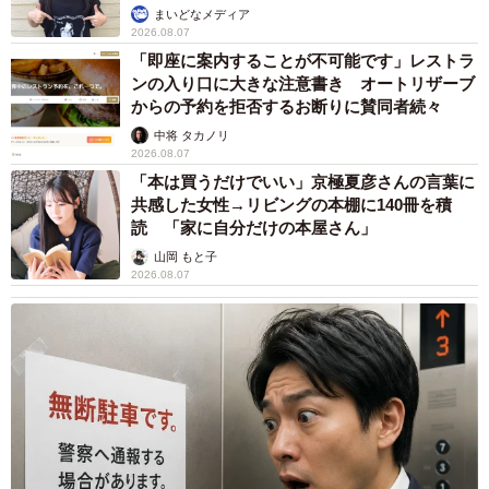
日」と労働者の同意もなく会社の一方的な指示で運用して
まいどなメディア
いる点が問題となります。
2026.08.07
「即座に案内することが不可能です」レストラ
ンの入り口に大きな注意書き オートリザーブ
――社員のみなさんは改善を求めることができるのでしょ
からの予約を拒否するお断りに賛同者続々
うか。
中将 タカノリ
2026.08.07
三谷さん：今回の運用は労働基準法違反の可能性が高いの
「本は買うだけでいい」京極夏彦さんの言葉に
共感した女性→リビングの本棚に140冊を積
で、改善を求めることができます。会社に就業規則がある
読 「家に自分だけの本屋さん」
場合には、年次有給休暇に関する項目を確認し、その通り
山岡 もと子
の運用がなされていない場合には、就業規則通りの運用が
2026.08.07
できていない点を指摘することができるでしょう。
下記の改善方法も参考に、会社あるいは労務担当者にその
旨を伝えて下さい。それでも会社が対応してくれない場合
は、労働基準監督署に相談して下さい。
【改善方法】