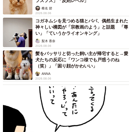
フスフス」「反則レベル」
椎名 碧
2026.08.06
コガネムシを見つめる猫とパパ、偶然生まれた
神々しい構図が「宗教画のよう」と話題 「尊
い」「ていうかライオンキング」
梨木 香奈
2026.08.06
髪をバッサリと切った飼い主が帰宅すると→愛
犬たちの反応に「ワンコ様でも戸惑うのね
（笑）」「困り顔がかわいい」
ANNA
2026.08.06