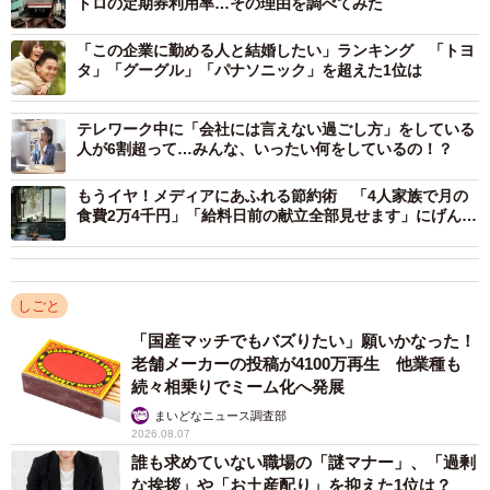
トロの定期券利用率…その理由を調べてみた
テレワーク導入で、貴重な有給休暇が…
「この企業に勤める人と結婚したい」ランキング 「トヨ
新型コロナウイルスが流行して1年半が経った頃、ようやく
タ」「グーグル」「パナソニック」を超えた1位は
一部業務を家でもできるようになりました。緊急時など在
宅で仕事がしたい際に、従業員が申し出ることでテレワー
テレワーク中に「会社には言えない過ごし方」をしている
人が6割超って…みんな、いったい何をしているの！？
クができるようになったのです。
もうイヤ！メディアにあふれる節約術 「4人家族で月の
食費2万4千円」「給料日前の献立全部見せます」にげんな
しかし、その仕事量は、会社で行える作業の2分の1にもな
りする
りませんでした。1日中仕事ができるほどの作業量ではなか
ったことから、会社は「テレワークを行う際は半日のみ出
しごと
勤扱いとし、残りの半日分は『有給休暇』にするように」
と言い始めました。つまり、何かあったときに休まず仕事
「国産マッチでもバズりたい」願いかなった！
老舗メーカーの投稿が4100万再生 他業種も
ができると思って社員に歓迎されたテレワークでしたが、
続々相乗りでミーム化へ発展
すればするほど、有給休暇が消えてしまうという“謎のルー
まいどなニュース調査部
ル”ができてしまいました。
2026.08.07
誰も求めていない職場の「謎マナー」、「過剰
な挨拶」や「お土産配り」を抑えた1位は？
シングルマザーにとって有給休暇というものはとても大切