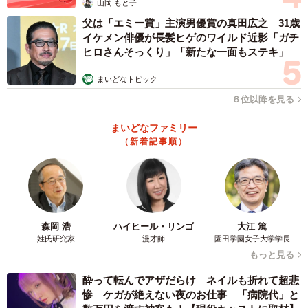
山岡 もと子
また、女性が結婚相手の男性に望む勤務先は1位は「国家公
父は「エミー賞」主演男優賞の真田広之 31歳
務員」（20.0％）、2位「地方公務員」（15.8％）、3位
イケメン俳優が長髪ヒゲのワイルド近影「ガチ
「トヨタ自動車」（10.3％）と続きました。上位8社中7社
ヒロさんそっくり」「新たな一面もステキ」
が共通しており、上位企業は性別を問わず人気を得ている
まいどなトピック
様子が伺えたといいます
６位以降を見る
重視するポイントは「社員を大切にする」「ワー
まいどなファミリー
クライフバランス」
（新着記事順）
森岡 浩
ハイヒール・リンゴ
大江 篤
姓氏研究家
漫才師
園田学園女子大学学長
もっと見る
酔って転んでアザだらけ ネイルも折れて超悲
惨 ケガが絶えない夜のお仕事 「病院代」と