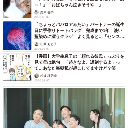
～！」「おばちゃん泣きそうや…」
調査結果をふまえて同社は「ランキング上位企業に見られ
梨木 香奈
る『安定性』や『先進性』、『将来性』のほかに、『余暇
2026.08.07
や休暇の取り方』といったワークライフバランスを重視す
「ちょっとババロアみたい」パートナーの誕生
日に手作りトートバッグ 完成まで1年 淡い
る声も表れています。企業にとってこれらの要素をすべて
藍染めに漂うクラゲ よく見ると…「センスす
備えることは容易なことではありませんが、いくつかの要
ごい」
山岡 もと子
素を備えること、またはそれを目指すことは可能だと考え
2026.08.07
ます」と説明。「少しでも多くの企業が『この企業に勤め
【漫画】大学生息子の「頼れる彼氏」っぷりを
見て母は絶句 「起きなよ、遅刻するよ」っ
る人と結婚したい』と思われるような魅力のある企業とな
て…あなた毎朝私が起こしてますけど？笑
ることを期待します」と述べています。
松波 穂乃圭
2026.08.07