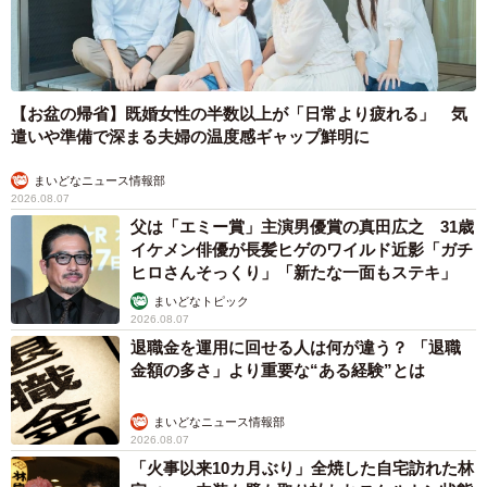
【お盆の帰省】既婚女性の半数以上が「日常より疲れる」 気
遣いや準備で深まる夫婦の温度感ギャップ鮮明に
まいどなニュース情報部
2026.08.07
父は「エミー賞」主演男優賞の真田広之 31歳
イケメン俳優が長髪ヒゲのワイルド近影「ガチ
ヒロさんそっくり」「新たな一面もステキ」
まいどなトピック
2026.08.07
退職金を運用に回せる人は何が違う？ 「退職
金額の多さ」より重要な“ある経験”とは
まいどなニュース情報部
2026.08.07
「火事以来10カ月ぶり」全焼した自宅訪れた林