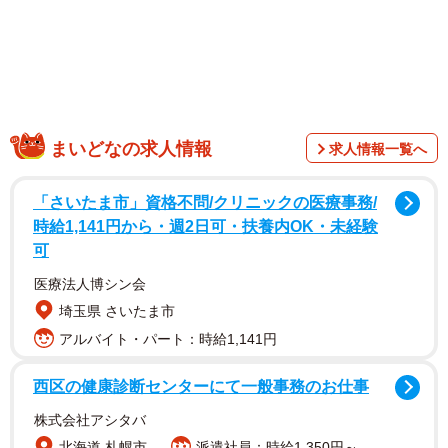
調査した企業によると、依然として不安定な経済環境が続
まいどなの求人情報
求人情報一覧へ
く中、雇用や収入が「安定」しているイメージの強い公務
員に人気が集中している傾向が続いているといいます。一
「さいたま市」資格不問/クリニックの医療事務/
方で、航空運輸業・鉄道業が大幅にランクアップしてお
時給1,141円から・週2日可・扶養内OK・未経験
可
り、脱マスクや行動制限の緩和が進む中、コロナ禍の影響
を大きく受けていた企業に対して、人気回復の兆しが伺え
医療法人博シン会
たといいます。
埼玉県 さいたま市
アルバイト・パート：時給1,141円
企業の与信管理にかかわるサービスを提供しているリスク
西区の健康診断センターにて一般事務のお仕事
モンスター株式会社が2022年5月に聞いた「この企業に勤
める人と結婚したいランキング」で、今回が12回目の調査
株式会社アシタバ
となります。
北海道 札幌市
派遣社員：時給1,350円～