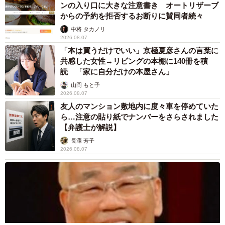
ンの入り口に大きな注意書き オートリザーブ
からの予約を拒否するお断りに賛同者続々
中将 タカノリ
2026.08.07
「本は買うだけでいい」京極夏彦さんの言葉に
共感した女性→リビングの本棚に140冊を積
読 「家に自分だけの本屋さん」
山岡 もと子
2026.08.07
友人のマンション敷地内に度々車を停めていた
ら…注意の貼り紙でナンバーをさらされました
【弁護士が解説】
長澤 芳子
2026.08.07