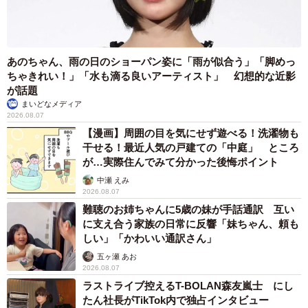
また、今回から重視するポイントの選択肢として加えた
「土日休み、有給取得しやすい」においては、前回3位の
あのちゃん、雨の日のショーパン姿に「雨が似合う」「脚めっ
「社員を大切にする」（28.4％）を上回る順位となり、ワ
ちゃきれい！」「水も滴る良いアーティスト」 幻想的な近影
が話題
ークライフバランスも同様に重視されていることがわかっ
まいどなメディア
たそうです。
2026.08.07
【漫画】周囲の目を気にせず遊べる！洗濯物も
女性の方が年収に対するこだわり強く
干せる！最近人気の戸建ての「中庭」 ところ
が…実際住んでみて分かった後悔ポイント
中瀬 えみ
2026.08.07
難聴のお姉ちゃんに5歳の妹が手話通訳 互い
に支え合う家族の日常に反響「妹ちゃん、頼も
しい」「かわいい通訳さん」
五ヶ瀬 あお
2026.08.07
5/6
ラストライブ控えるT-BOLAN森友嵐士 にし
たん社長がTikTok内で独占インタビュー
【結婚相手に求めたい最低年収】第12回「この企業に勤める人と結婚し