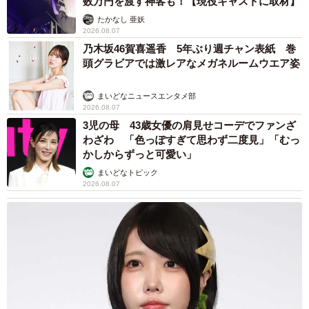
数万円を渡す神客も！【現役キャストに取材】
たかなし 亜妖
2026.08.07
乃木坂46賀喜遥香 5年ぶり週チャン表紙 巻
頭グラビアでは激レアなメガネルームウエア姿
まいどなニュースエンタメ部
4/6
2026.08.07
3児の母 43歳女優の肩見せコーデでファンざ
【重視するポイント】第12回「この企業に勤める人と結婚したいランキ
わざわ 「色っぽすぎて思わず二度見」「むっ
ング」（提供画像）
かしからずっと可愛い」
次に、「結婚相手の勤務先に対して重視するポイント」に
まいどなトピック
2026.08.07
ついては、性別・世代問わず「給与額」（51.0％）が1位と
なり、以下、2位「雇用形態」（39.3％）、3位「土日休
み、有給取得しやすい」（38.3％）といった回答が続きま
した。前回に引き続き「給与額」が1位となっており、特に
「女性」（61.8％）は「男性」（40.3％）よりも21.5ポイ
ント高く、安定した生活を送るため、結婚相手の収入面を
重視する傾向が表れたといいます。