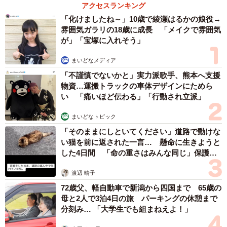
アクセスランキング
「化けましたね～」10歳で綾瀬はるかの娘役→
雰囲気ガラリの18歳に成長 「メイクで雰囲気
が」「宝塚に入れそう」
3/6
まいどなメディア
【男女別】第12回「この企業に勤める人と結婚したいランキング」
「不謹慎でないかと」実力派歌手、熊本へ支援
TOP20（提供画像）
物資…運搬トラックの車体デザインにためら
い 「痛いほど伝わる」「行動され立派」
男女別にみると、男性が結婚相手の女性に望む勤務先の1位
まいどなトピック
は「地方公務員」（13.0％）、2位は「国家公務員」
「そのままにしといてください」道路で動けな
（11.8％）、3位「トヨタ自動車」（10.8％）という結果だ
い猫を前に返された一言… 懸命に生きようと
った一方で、14位「伊藤忠商事」（3.3％）、15位「京セ
した4日間 「命の重さはみんな同じ」保護団
体代表の訴え
ラ」「ソニー・ミュージックエンタテインメント」（いず
渡辺 晴子
れも3.0％）は、いずれも前回のランク圏外からベスト20に
72歳父、軽自動車で新潟から四国まで 65歳の
ランクインしており、大幅なランクアップとなっていたそ
母と2人で3泊4日の旅 パーキングの休憩まで
うです。
分刻み… 「大学生でも組まねえよ！」