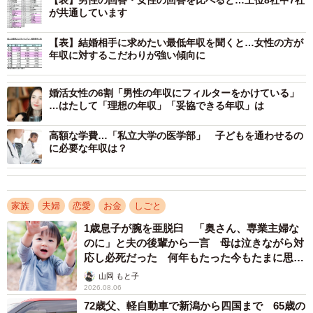
【表】男性の回答・女性の回答を比べると…上位8社中7社
が共通しています
第12回「この企業に勤める人と結婚したいランキング」TOP20（提供画
像）
【表】結婚相手に求めたい最低年収を聞くと…女性の方が
年収に対するこだわりが強い傾向に
4位以下のランキングは、4位「グーグル（Google）」
(6.9％)、5位「パナソニック」(6.8％)、6位「アップル
婚活女性の6割「男性の年収にフィルターをかけている」
…はたして「理想の年収」「妥協できる年収」は
（Apple）」（6.6％）、7位「ソニー」（6.4％）、8位「任
天堂」（5.5％）、9位「サントリー」（5.4％）、10位「伊
高額な学費…「私立大学の医学部」 子どもを通わせるの
藤忠商事」（4.4％）と続く結果となりました。
に必要な年収は？
前回の調査と比較したところ、3位の「トヨタ自動車」は公
務員を除いた事業会社のランキングとしては、10回連続1位
家族
夫婦
恋愛
お金
しごと
と不動の人気を得ています。また、前回調査からの順位変
1歳息子が腕を亜脱臼 「奥さん、専業主婦な
動としては、「三菱UFJ銀行」（29位→12位）、「カルビ
のに」と夫の後輩から一言 母は泣きながら対
応し必死だった 何年もたった今もたまに思い
ー」（29位→15位）、「日本航空（JAL）」（29位→16
出し…
山岡 もと子
位）、「武田薬品」（39位→20位）、「東日本旅客鉄道
2026.08.06
（JR東日本）」（43位→24位）がランクアップしており、
72歳父、軽自動車で新潟から四国まで 65歳の