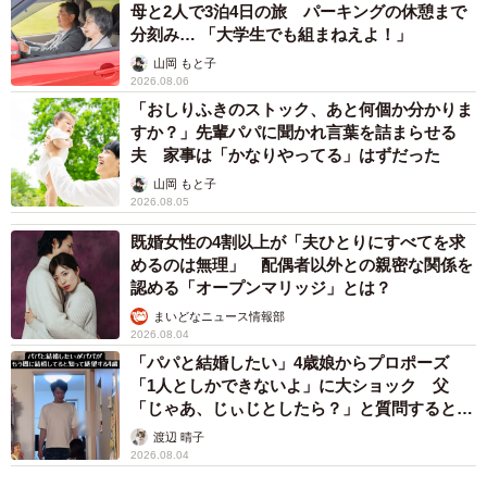
行動制限緩和や感染数減少に伴い業績回復が期待される企
母と2人で3泊4日の旅 パーキングの休憩まで
分刻み… 「大学生でも組まねえよ！」
業が含まれていたそうです。
山岡 もと子
2026.08.06
一方、前回ベスト20にランクインしていた「日本コカ・コ
「おしりふきのストック、あと何個か分かりま
ーラ」（9位→41位）、「本田技研工業（ホンダ）」（14
すか？」先輩パパに聞かれ言葉を詰まらせる
夫 家事は「かなりやってる」はずだった
位→41位）、「キリンビール」（17位→37位）は、ベスト
山岡 もと子
20圏外にランクダウンしていました。
2026.08.05
既婚女性の4割以上が「夫ひとりにすべてを求
めるのは無理」 配偶者以外との親密な関係を
認める「オープンマリッジ」とは？
まいどなニュース情報部
2026.08.04
「パパと結婚したい」4歳娘からプロポーズ
「1人としかできないよ」に大ショック 父
「じゃあ、じぃじとしたら？」と質問すると…
渡辺 晴子
2026.08.04