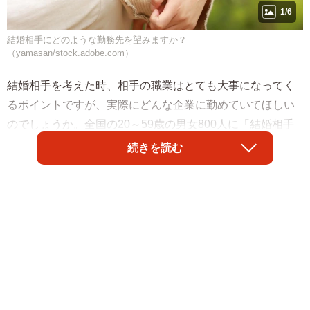
1/6
結婚相手にどのような勤務先を望みますか？
（yamasan/stock.adobe.com）
結婚相手を考えた時、相手の職業はとても大事になってく
るポイントですが、実際にどんな企業に勤めていてほしい
のでしょうか。全国の20～59歳の男女800人に「結婚相手
の勤務先として望む会社」を聞いたところ、1位は「国家公
続きを読む
務員」（15.9％）、2位「地方公務員」（14.4％）、3位
「トヨタ自動車」（10.5％）という結果になりました。