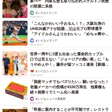
家ぺー 内装も壁も取り払われスケルトン状態
の部屋に呆然
まいどなトピック
2026.08.07
「こんなかわいい子おるん！？」大阪出身の
UHB26歳アナが話題…父は元プロ野球選手
「アイドルさんよりかわいい」「めちゃ爽や
か」
まいどなメディア
2026.08.07
世界一周中に3度も出会った運命的カップル
口では言えない「ジョージアの熱い夜」に「も
うやめぇや！」藤井が猛ツッコミ連発【新婚さ
ん】
まいどなニュース
2026.08.07
「国産マッチでもバズりたい」願いかなった！
老舗メーカーの投稿が4100万再生 他業種も
続々相乗りでミーム化へ発展
まいどなニュース調査部
2026.08.07
「即座に案内することが不可能です」レストラ