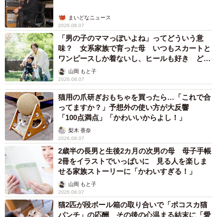
たいランキング」（提供画像）
まいどなニュース
2026.08.07
続いて、「結婚相手に求める最低年収」について聞いたと
「男の子のママっぽいよね」ってどういう意
ころ、「500万円以上」（15.8％）が最も多く、次いで、2
味？ 女系家族で育った母 いつもスカートと
位「600万円以上」（12.9％）、3位「400万円以上」
ワンピースしか着ないし、ヒールも好き どの
へんが…
（9.3％）と続きました。
山岡 もと子
2026.08.07
男女別では、男性において「年収は気にしない」
猫用の爪研ぎおもちゃを買ったら…「これで合
ってますか？」予想外の使い方が大反響
（46.8％）が約半数となり、結婚相手に対する年収条件を
「100点満点」「かわいいからよし！」
持っている人は、前回と同様に女性よりも少ない結果とな
梨木 香奈
った一方で、女性においては、61.4％が結婚相手に「年収
2026.08.07
500万円以上」を求めており、男性よりも女性の方が結婚相
2歳半の長男と生後2カ月の次男の母 母子手帳
2冊をイラストでいっぱいに 見る人を楽しま
手の年収に対するこだわりが強い傾向が伺えたといいま
せる家族ストーリーに「かわいすぎる！」
す。
山岡 もと子
2026.08.07
◇ ◇
猫2匹が段ボール箱の取り合いで「ポコスカ猫
パンチ」の応酬 その後の心温まる結末に「愛