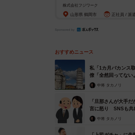
株式会社フジワーク
山形県 鶴岡市
正社員 / 派
Sponsored by
おすすめニュース
私「1カ月バカンス
僚「全然回ってない
中将 タカノリ
「旦那さんが大手だ
言に怒り SNSも
中将 タカノリ
「上司ガチャ」に失