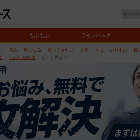
もふもふ
ライフハック
い
家族
気になる
買ってみたい
災害
ネコ
のりもの
観
画
おもしろ動画
もっと見る