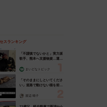
セスランキング
「不謹慎でないかと」実力派
歌手、熊本へ支援物資…運搬
トラックの車体デザインにた
めらい 「痛いほど伝わる」
まいどなトピック
「行動され立派」
「そのままにしといてくださ
い」道路で動けない猫を前に
返された一言… 懸命に生き
ようとした4日間 「命の重
渡辺 晴子
さはみんな同じ」保護団体代
表の訴え
72歳父、軽自動車で新潟から