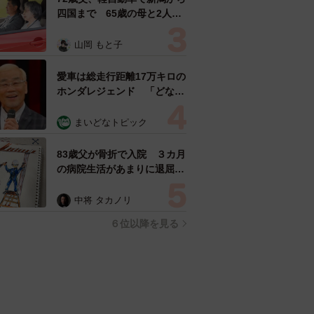
四国まで 65歳の母と2人で
3泊4日の旅 パーキングの休
憩まで分刻み… 「大学生で
山岡 もと子
も組まねえよ！」
愛車は総走行距離17万キロの
ホンダレジェンド 「どなた
か欲しい方が居たら」 大御
所漫才師が譲渡の意向
まいどなトピック
83歳父が骨折で入院 ３カ月
の病院生活があまりに退屈で
「画用紙と色鉛筆持ってこ
い！」→スケッチブックを見
中将 タカノリ
た家族が仰天「これ、売れま
６位以降を見る
すよ…」