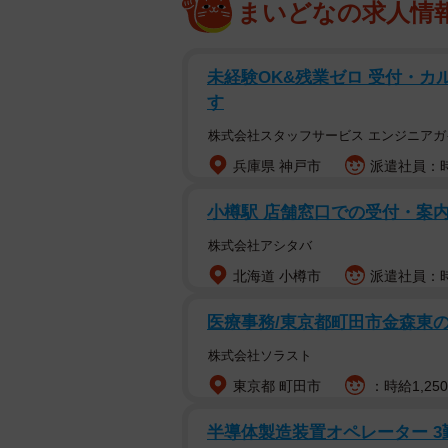
まいどなの求人情
未経験OK&残業ゼロ 受付・カ
す
株式会社スタッフサービス エンジニアガ
兵庫県 神戸市
派遣社員：時
小樽駅 店舗窓口での受付・案
株式会社アシタバ
北海道 小樽市
派遣社員：時給
医療事務/東京都町田市金森東の
株式会社ソラスト
東京都 町田市
：時給1,250
半導体製造装置オペレーター 3