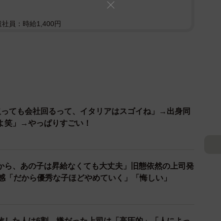
遣社員：時給1,400円
取っても会社回るって、イタリアはスゴイね」→出身同
よ笑」→やっぱりすごい！
から、あの子は昇給なくても大丈夫」旧態依然の上司発
共感「だから優秀な子ほどやめていく」「悔しい」
敗した人は6割…嫌だった上司は「高圧的」「人によっ