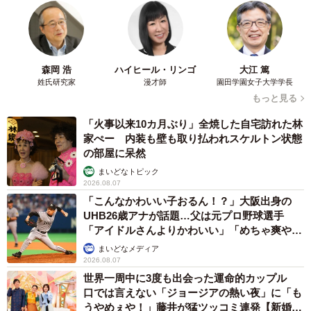
森岡 浩
ハイヒール・リンゴ
大江 篤
姓氏研究家
漫才師
園田学園女子大学学長
もっと見る
「火事以来10カ月ぶり」全焼した自宅訪れた林
家ぺー 内装も壁も取り払われスケルトン状態
の部屋に呆然
まいどなトピック
2026.08.07
「こんなかわいい子おるん！？」大阪出身の
UHB26歳アナが話題…父は元プロ野球選手
「アイドルさんよりかわいい」「めちゃ爽や
か」
まいどなメディア
2026.08.07
世界一周中に3度も出会った運命的カップル
口では言えない「ジョージアの熱い夜」に「も
うやめぇや！」藤井が猛ツッコミ連発【新婚さ