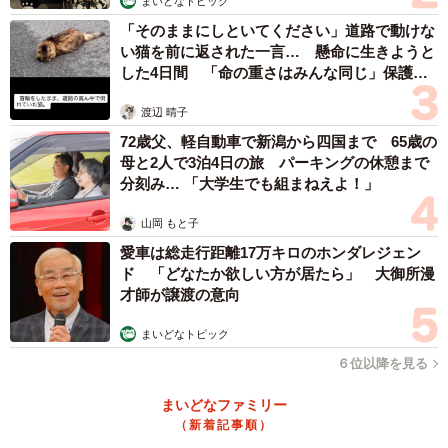
まいどなトピック
「そのままにしといてください」道路で動けな
い猫を前に返された一言… 懸命に生きようと
した4日間 「命の重さはみんな同じ」保護団
体代表の訴え
渡辺 晴子
72歳父、軽自動車で新潟から四国まで 65歳の
母と2人で3泊4日の旅 パーキングの休憩まで
分刻み… 「大学生でも組まねえよ！」
山岡 もと子
愛車は総走行距離17万キロのホンダレジェン
ド 「どなたか欲しい方が居たら」 大御所漫
才師が譲渡の意向
まいどなトピック
６位以降を見る
まいどなファミリー
（新着記事順）