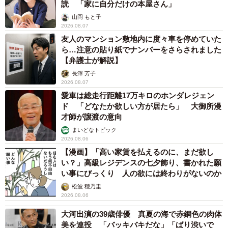
読 「家に自分だけの本屋さん」
山岡 もと子
2026.08.07
友人のマンション敷地内に度々車を停めていた
ら…注意の貼り紙でナンバーをさらされました
【弁護士が解説】
長澤 芳子
2026.08.07
愛車は総走行距離17万キロのホンダレジェン
ド 「どなたか欲しい方が居たら」 大御所漫
才師が譲渡の意向
まいどなトピック
2026.08.06
【漫画】「高い家賃を払えるのに、まだ欲し
い？」高級レジデンスの七夕飾り、書かれた願
い事にびっくり 人の欲には終わりがないのか
松波 穂乃圭
2026.08.06
大河出演の39歳俳優 真夏の海で赤銅色の肉体
美を連投 「バッキバキだな」「ばり渋いで