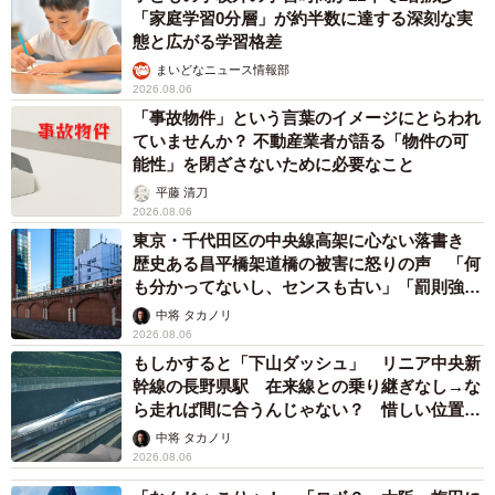
「家庭学習0分層」が約半数に達する深刻な実
態と広がる学習格差
まいどなニュース情報部
2026.08.06
「事故物件」という言葉のイメージにとらわれ
ていませんか？ 不動産業者が語る「物件の可
能性」を閉ざさないために必要なこと
平藤 清刀
2026.08.06
東京・千代田区の中央線高架に心ない落書き
歴史ある昌平橋架道橋の被害に怒りの声 「何
も分かってないし、センスも古い」「罰則強化
して」
中将 タカノリ
2026.08.06
もしかすると「下山ダッシュ」 リニア中央新
幹線の長野県駅 在来線との乗り継ぎなし→な
ら走れば間に合うんじゃない？ 惜しい位置関
係が反響
中将 タカノリ
2026.08.06