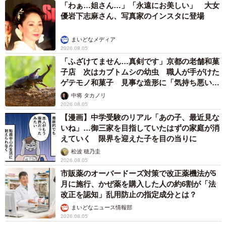
「わぁ…姐さん…」「永遠にお美しい」 大女
優岩下志麻さん、写真家のインスタに登場
まいどなメディア
2026.08.05
「ふざけてません…真剣です」京都の老舗和菓
子店 次はカブトムシの幼虫 職人が手がけた
ゲテモノ和菓子 見事な造形に「気持ち悪いく
らいリアル」
中将 タカノリ
2026.08.05
【漫画】中学受験のリアル「あの子、最近見な
いね」…御三家を目指していたはずの家庭が消
えていく 限界を迎えた子を目の当りに
松波 穂乃圭
2026.08.05
市販薬のオーバードーズ対策で改正薬機法が5
月に施行、かぜ薬を購入した人の約6割が「法
改正を認知」乱用防止の指定成分とは？
まいどなニュース情報部
2026.08.05