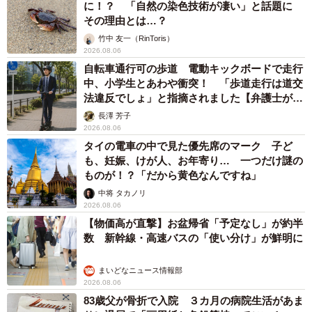
に！？ 「自然の染色技術が凄い」と話題に
その理由とは…？
竹中 友一（RinToris）
2026.08.06
自転車通行可の歩道 電動キックボードで走行
中、小学生とあわや衝突！ 「歩道走行は道交
法違反でしょ」と指摘されました【弁護士が解
説】
長澤 芳子
2026.08.06
タイの電車の中で見た優先席のマーク 子ど
も、妊娠、けが人、お年寄り… 一つだけ謎の
ものが！？「だから黄色なんですね」
中将 タカノリ
2026.08.06
【物価高が直撃】お盆帰省「予定なし」が約半
数 新幹線・高速バスの「使い分け」が鮮明に
まいどなニュース情報部
2026.08.06
83歳父が骨折で入院 ３カ月の病院生活があま