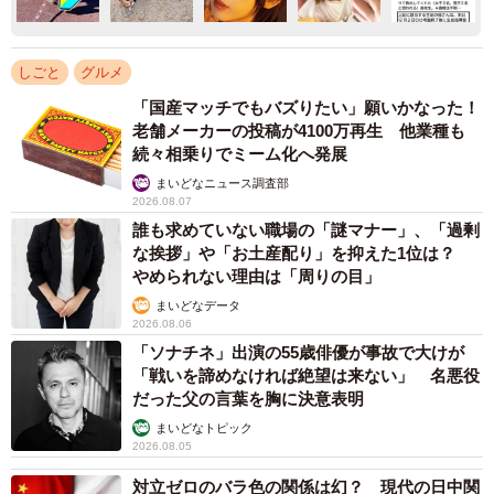
しごと
グルメ
「国産マッチでもバズりたい」願いかなった！
老舗メーカーの投稿が4100万再生 他業種も
続々相乗りでミーム化へ発展
まいどなニュース調査部
2026.08.07
誰も求めていない職場の「謎マナー」、「過剰
な挨拶」や「お土産配り」を抑えた1位は？
やめられない理由は「周りの目」
まいどなデータ
2026.08.06
「ソナチネ」出演の55歳俳優が事故で大けが
「戦いを諦めなければ絶望は来ない」 名悪役
だった父の言葉を胸に決意表明
まいどなトピック
2026.08.05
対立ゼロのバラ色の関係は幻？ 現代の日中関