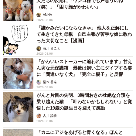
犬たちの反応に「ワンコ様でも戸惑うのね
（笑）」「困り顔がかわいい」
ANNA
2026.08.06
「誰かみたいにならなきゃ」 他人を正解にし
て生きてきた母親 自己主張が苦手な娘に教わ
った大切なこと【漫画】
海川 まこと
2026.08.06
「かわいいストーカーに追われています」甘え
ん坊な元保護猫 最後は飼い主にダイブする姿
に「間違いなく犬」「完全に親子」と反響
梨木 香奈
2026.08.06
がんと片目の失明、3時間おきの壮絶な介護を
乗り越えた猫 「叶わないかもしれない」と覚
悟した19歳の誕生日を迎えて感動
古川 諭香
2026.08.06
「カニにアジをあげると青くなる」ほんと