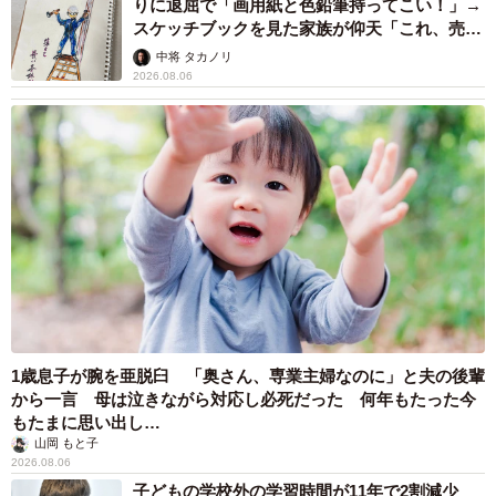
りに退屈で「画用紙と色鉛筆持ってこい！」→
スケッチブックを見た家族が仰天「これ、売れ
ますよ…」
中将 タカノリ
2026.08.06
1歳息子が腕を亜脱臼 「奥さん、専業主婦なのに」と夫の後輩
から一言 母は泣きながら対応し必死だった 何年もたった今
もたまに思い出し…
山岡 もと子
2026.08.06
子どもの学校外の学習時間が11年で2割減少