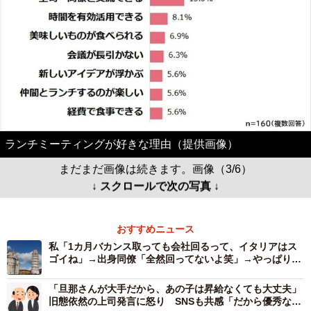
ランチミーティングが好きな理由（提供画像）
まだまだ画像は続きます。画像（3/6）
↓ スクロールで次の写真 ↓
おすすめニュース
私「1カ月バカンス取っても会社回るって、イタリアはス
ゴイね」→出身同僚「全然回ってないよ笑」→やっぱりす
ごい！
「旦那さんが大手だから、あの子は昇給なくても大丈夫」
旧態依然の上司発言に怒り SNSも共感「だから優秀な子