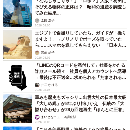
「なんじゃこりゃ！」「ロボ？」大阪・梅田に
そびえる物体の正体は？ 昭和の遺産を調査し
てみた結果…
太田 浩子
2026.08.06
エジプトで自撮りしていたら、ガイドが「撮り
ますよ！」→ノリノリでポーズを取っていた
ら……スマホを返してもらえない 「日本人は
カモ代表かも」「私は6時間で3万円払った」
宮前 晶子
2026.08.06
「LINEのQRコードを添付して」社長をかたる
詐欺メール続々 社員を個人アカウントへ誘導
→最後は不正送金…求められる「だまされる前
提」の対策
井二 かける
2026.08.06
重みも歴史もズッシリ…出雲大社の日本最大級
「大しめ縄」が8年ぶり掛けかえ 伝統の「大
撚り合わせ」が28万回超再生「ほんとに圧巻」
まいどなニュース調査部
2026.08.06
「これ全部長野県」海外のような絶景ショット