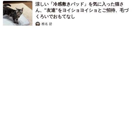
涼しい「冷感敷きパッド」を気に入った猫さ
ん、”友達”をヨイショヨイショとご招待、毛づ
くろいでおもてなし
椎名 碧
2026.08.05
木の枝？エアコンの送風口から細長いものが… 昼休みの診療所
を襲った恐怖の生きもの【漫画】
海川 まこと
2026.08.05