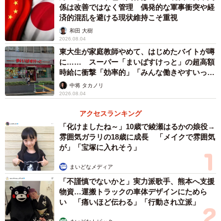
係は改善ではなく管理 偶発的な軍事衝突や経
済的混乱を避ける現状維持こそ重視
和田 大樹
2026.08.04
東大生が家庭教師やめて、はじめたバイトが噂
に…… スーパー「まいばすけっと」の超高額
時給に衝撃「効率的」「みんな働きやすいって
言ってる」
中将 タカノリ
2026.08.04
アクセスランキング
「化けましたね～」10歳で綾瀬はるかの娘役→
雰囲気ガラリの18歳に成長 「メイクで雰囲気
が」「宝塚に入れそう」
まいどなメディア
「不謹慎でないかと」実力派歌手、熊本へ支援
物資…運搬トラックの車体デザインにためら
い 「痛いほど伝わる」「行動され立派」