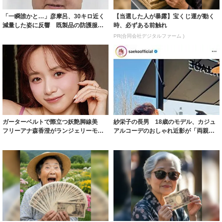
「一瞬誰かと…」彦摩呂、30キロ近く
【当選した人が暴露】宝くじ運が動く
減量した姿に反響 既製品の防護服が
時、必ずある前触れ
着られると...
PR(合同会社デジタルファーム )
ガーターベルトで際立つ妖艶脚線美
紗栄子の長男 18歳のモデル、カジュ
フリーアナ森香澄がランジェリーモデ
アルコーデのおしゃれ近影が「両親の
ルに ｢PE...
いいとこ取...