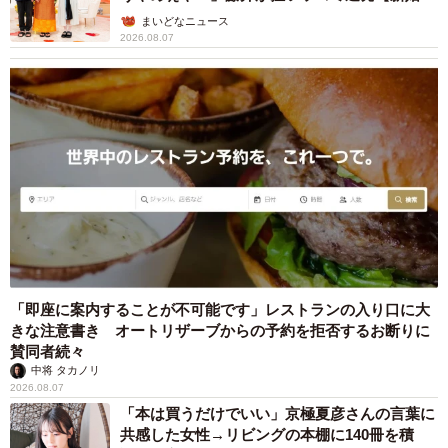
ん】
まいどなニュース
2026.08.07
「即座に案内することが不可能です」レストランの入り口に大
きな注意書き オートリザーブからの予約を拒否するお断りに
賛同者続々
中将 タカノリ
2026.08.07
「本は買うだけでいい」京極夏彦さんの言葉に
共感した女性→リビングの本棚に140冊を積