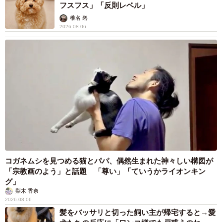
フスフス」「反則レベル」
椎名 碧
2026.08.06
コガネムシを見つめる猫とパパ、偶然生まれた神々しい構図が
「宗教画のよう」と話題 「尊い」「ていうかライオンキン
グ」
梨木 香奈
2026.08.06
髪をバッサリと切った飼い主が帰宅すると→愛