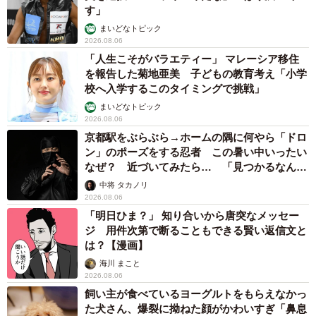
す」
まいどなトピック
2026.08.06
「人生こそがバラエティー」 マレーシア移住
を報告した菊地亜美 子どもの教育考え「小学
校へ入学するこのタイミングで挑戦」
まいどなトピック
2026.08.06
京都駅をぶらぶら→ホームの隅に何やら「ドロ
ン」のポーズをする忍者 この暑い中いったい
なぜ？ 近づいてみたら… 「見つかるなんて
未熟」
中将 タカノリ
2026.08.06
「明日ひま？」 知り合いから唐突なメッセー
ジ 用件次第で断ることもできる賢い返信文と
は？【漫画】
海川 まこと
2026.08.06
飼い主が食べているヨーグルトをもらえなかっ
た犬さん、爆裂に拗ねた顔がかわいすぎ「鼻息