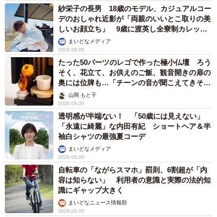
紗栄子の長男 18歳のモデル、カジュアルコー
デのおしゃれ近影が「両親のいいとこ取りの美
しいお顔立ち」 9歳に渡英し全寮制カレッジ
で学ぶ
まいどなメディア
2026.08.05
たった50パーツのレゴで作った極小仏壇 ろう
そく、花立て、お供えのご飯、観音開きの扉の
奥には位牌も…「チーンの音が聞こえてきそ
う」
山岡 もと子
2026.08.05
透明感が半端ない！ 「50歳には見えない」
「永遠に綺麗」な内田有紀 ショートヘア＆半
袖白シャツの最強夏コーデ
まいどなメディア
2026.08.05
自転車の「ながらスマホ」罰則、6割超が「内
容は知らない」 利用者の意識と実際の法的知
識にギャップ大きく
まいどなニュース情報部
2026.08.05