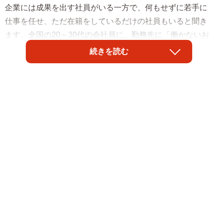
企業には成果を出す社員がいる一方で、何もせずに若手に
仕事を任せ、ただ在籍をしているだけの社員もいると聞き
ます。全国の20～30代の会社員に、勤務先に「働かないお
じさん」がいるかどうかを聞いたところ、約半数が「い
続きを読む
る」と回答しました。また「働かないおじさんがいる」と
回答した300人に「働かないおじさんは仕事中何をしている
のか」を聞いたところ、約半数の人が「休憩が多い（タバ
コを吸っている・お菓子を食べているなど）」と回答した
そうです。