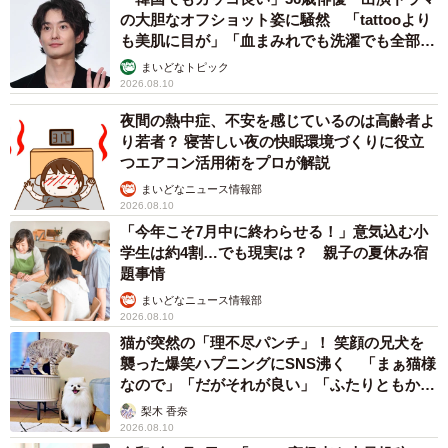
の大胆なオフショット姿に騒然 「tattooより
も美肌に目が」「血まみれでも洗濯でも全部か
っこいい」
まいどなトピック
2026.08.10
夜間の熱中症、不安を感じているのは高齢者よ
り若者？ 寝苦しい夜の快眠環境づくりに役立
つエアコン活用術をプロが解説
まいどなニュース情報部
2026.08.10
「今年こそ7月中に終わらせる！」意気込む小
8/9
学生は約4割…でも現実は？ 親子の夏休み宿
題事情
自分も将来、“働かない社員”になるかもしれないと思うか（提供画像）
まいどなニュース情報部
2026.08.10
猫が突然の「理不尽パンチ」！ 笑顔の兄犬を
襲った爆笑ハプニングにSNS沸く 「まぁ猫様
なので」「だがそれが良い」「ふたりともかわ
いいね」
梨木 香奈
2026.08.10