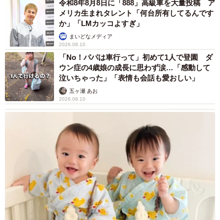
令和8年8月8日に「888」高級車を大量投稿 ア
メリカ生まれタレント「何台所有してるんです
9/9
か」「LMカッコよすぎ」
まいどなメディア
どのような状況・条件だと自分も将来働かなくなるかもしれないと思う
2026.08.10
か（提供画像）
「No！パパは車行って」初めて1人で登園 ダ
ウン症の4歳娘の成長に思わず涙…「感動して
さらに、「自分も将来、働かない社員になるかもしれない
泣いちゃった」「表情も会話も愛おしい」
と思いますか」と聞いたところ、30.3%の人が「思う」と
五ヶ瀬 あお
回答しました。また、「思う」と回答した人に、「どのよ
2026.08.10
うな状況・条件だと自分も将来働かなくなるかもしれない
と思いますか」と聞いたところ、「成果が給与に反映され
ない」が59.3%と最も回答が多い結果に。次いで、「良い
上司に恵まれない」（37.4％）、「周りに”働かない人”ばか
りいる」（34.1％）といった回答が続きました。