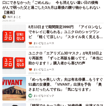
口にできなかった「ごめんね」 今も消えない遠い日の後悔
【今まで一番驚いた、働かない社員の言動】
がんで弱った父と過ごした3カ月は最後の贈り物かもしれない
【漫画】
▽自分が仕事をしたくないからと、パワハラで仕事を押し
海川 まこと
付けて逃げる（37歳男性）
2026.08.10
▽たばこ休憩に出かけて、30分後にトイレ休憩と言って30
8月13日まで期間限定3990円 「アイロンなし
でキレイに着られる」ユニクロのシャツワン
分帰って来ず、帰って来たら今度はたばこ休憩…仕事を頼
ピ 「軽くて涼しい」「スタイル良く見える」
む時間がないです（34歳女性）
の声
まいどなニュース
▽無駄話ばかりして、手が動いてない（30歳女性）
2026.08.10
▽スマホゲームばかりしている（37歳男性）
ユニクロ「エアリズム3Dマスク」が8月10日よ
り再販売 「ずっと再販を願ってて」「本当に
▽いつも何もしない人がたまに真面目にパソコンに向かっ
助かります！」購入者から喜びの声
ていると思い遠目で見てみるとYouTubeを見ていた（37歳
まいどなニュース
男性）
2026.08.10
▽フルリモートワークになってからパフォーマンスが下が
「めっちゃ美しい方」夫は有名俳優…もうすぐ
51歳の女優妻、「VIVANT」出演を予告 「奥
った。ミスばかりするし、連絡すら取れず音信不通の状態
さまだったんですね」「気になります」
になることが日常的にある。電話もメールもチャットにも
まいどなトピック
応答がなく、ウェブ会議に呼んでも参加しない（34歳女
2026.08.10
性）
「韓国でもカッコ良い」36歳俳優 出演ドラマ