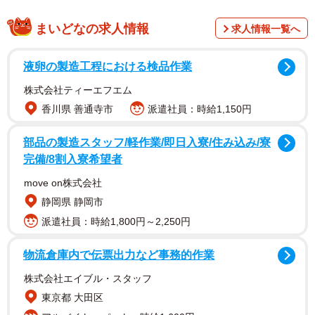
まいどなの求人情報
求人情報一覧へ
液卵の製造工程における検品作業
経営・組織コンサルティングや従業員向け研修を展開する
株式会社ティーエフエム
株式会社識学が2022年4月に、全国の従業員数300名以上の
香川県 善通寺市
派遣社員：時給1,150円
企業に勤める20歳～39歳の男女を対象に行った調査です。
部品の製造スタッフ/軽作業/即日入寮/住み込み/寮
完備/8割入寮希望者
move on株式会社
静岡県 静岡市
派遣社員：時給1,800円～2,250円
物流倉庫内で伝票出力など事務的作業
2/9
株式会社エイブル・スタッフ
東京都 大田区
会社に“働かないおじさん”はいるか（提供画像）