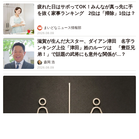
疲れた日はサボってOK！みんなが真っ先に手
を抜く家事ランキング 2位は「掃除」1位は？
まいどなニュース情報部
2026.08.09
滋賀が生んだ大スター、ダイアン津田 名字ラ
ンキング上位「津田」姓のルーツは 「豊臣兄
弟！」で話題の武将にも意外な関係が…？
森岡 浩
2026.08.09