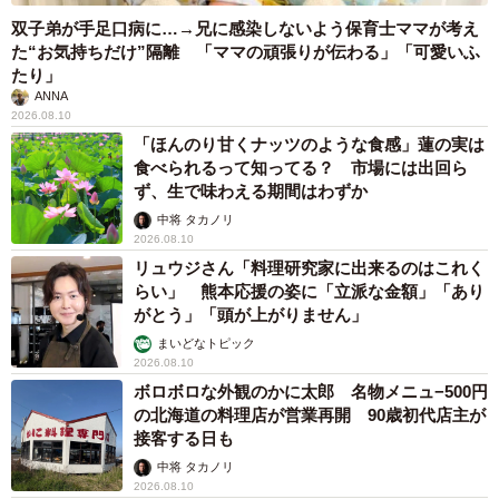
双子弟が手足口病に…→兄に感染しないよう保育士ママが考え
た“お気持ちだけ”隔離 「ママの頑張りが伝わる」「可愛いふ
たり」
ANNA
2026.08.10
「ほんのり甘くナッツのような食感」蓮の実は
食べられるって知ってる？ 市場には出回ら
ず、生で味わえる期間はわずか
中将 タカノリ
2026.08.10
リュウジさん「料理研究家に出来るのはこれく
らい」 熊本応援の姿に「立派な金額」「あり
がとう」「頭が上がりません」
まいどなトピック
2026.08.10
ボロボロな外観のかに太郎 名物メニュ−500円
の北海道の料理店が営業再開 90歳初代店主が
接客する日も
中将 タカノリ
2026.08.10