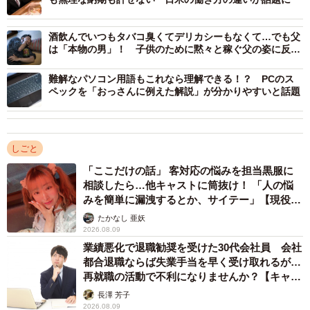
自社に「働かないおじさんがいる」と回答した人に、働か
ないおじさんは「仕事をしないで何をしているか」を聞い
酒飲んでいつもタバコ臭くてデリカシーもなくて…でも父
は「本物の男」！ 子供のために黙々と稼ぐ父の姿に反響
たところ、「休憩が多い（タバコを吸っている・お菓子を
相次ぐ
食べているなど）」（49.7%）が最も多く、次いで「ボー
難解なパソコン用語もこれなら理解できる！？ PCのス
っとしている」（47.7%）、「無駄話をしている」
ペックを「おっさんに例えた解説」が分かりやすいと話題
（47.3%）と続き、はたから見ると「仕事をしている」と
は思えない様子が上位となりました。さらに、「ネットサ
ーフィンをしている」（35.3%）、「プライベート・趣味
しごと
について調べている」（28.7%）など、パソコンに向かっ
「ここだけの話」 客対応の悩みを担当黒服に
相談したら…他キャストに筒抜け！ 「人の悩
て仕事をしているように振舞っているという回答が続いた
みを簡単に漏洩するとか、サイテー」【現役キ
そうです。
ャストに取材】
たかなし 亜妖
2026.08.09
業績悪化で退職勧奨を受けた30代会社員 会社
都合退職ならば失業手当を早く受け取れるが…
再就職の活動で不利になりませんか？【キャリ
アカウンセラーが解説】
長澤 芳子
2026.08.09