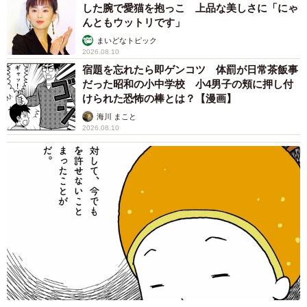
した腕で愛猫を抱っこ 上品な美しさに「にゃ
んともウットリです」
まいどなトピック
2026.08.10
7/9
宿題を忘れたら即ゲンコツ 体罰が日常茶飯事
だった昭和の小中学校 小4男子の頬に押し付
“働かないおじさん”が社内にいることでどのような悪影響があると思うか
けられた恐怖の棒とは？【漫画】
（提供画像）
海川 まこと
2026.08.10
また、「働かない社員が社内にいることでどのような悪影
響がありますか」と聞いたところ、「周りの社員の士気が
下がる」（59.7%）、「働かない人の分の業務が回ってく
る」（49.0％）、「会社の経営圧迫（人件費）」（35.3%）
といった回答が上位に並びました。ちなみに、「特に悪影
響はない」と回答した人は9.0%となり、9割以上の方が何
かしらの悪影響を受けていることが伺えたそうです。ま
た、今まで一番驚いた「働かない社員の言動」については
以下のようなコメントが寄せられたといいます。