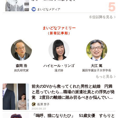
まいどなメディア
6/9
６位以降を見る
“働かないおじさん”が、仕事をしなくなってしまった原因（提供画像）
まいどなファミリー
（新着記事順）
「働かない社員が仕事をしなくなってしまった原因」につ
いては、「仕事への意欲がないから」が最も多く45.0%で
した。次いで「年功序列制度で成果を出さなくても給与が
上がるから」（41.0%）、「仕事を任されないから」
森岡 浩
ハイヒール・リンゴ
大江 篤
（26.3%）といった回答が続きました。なお、「その他」
姓氏研究家
漫才師
園田学園女子大学学長
の回答では「解雇制度がない職場のため」「上司が業務管
もっと見る
理をしていないから」といった回答も見られたといいま
前夫のDVから救ってくれた男性と結婚 円満
す。
と思っていたら…職場の派遣社員との浮気が発
覚 2度目の離婚に踏み切るべきか悩んでいま
す【夫婦関係修復カウンセラーが解説】
長澤 芳子
2026.08.10
「嗚呼、猫になりたひ」 51歳女優 すらりと