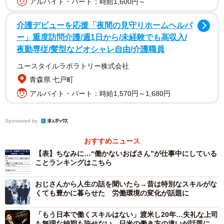
アルバイト・パート：時給1,600円～
介護デビューを応援「夜間の見守りホームヘルパ
ー」重度訪問介護/週1日から/未経験でも高収入/
夜勤専従/髪型などオシャレ自由/介護職員
ユースタイルラボラトリー株式会社
青森県 七戸町
アルバイト・パート：時給1,570円～1,680円
Sponsored by
3/9
おすすめニュース
“働かないおじさん”が仕事中にしていること（提供画像）
【表】ちなみに…“働かないおばさん”が仕事中にしている
ことランキングはこちら
はじめに、「あなたがお勤めの会社に、働かないおじさん
はいますか。（おじさんの年齢や、どのように働いていな
おじさんから人生の話を聞いたら→昔は特別なスキルがな
くても豊かに暮らせた 労働環境の変化が話題に
いかは不問）」と聞いたところ、49.2％の人が「いる」と
回答しました。
「もう日本で働くスキルはない」渡米し20年…失礼な上司
も無理な納期も許せない 日米の働き方の違いが話題に