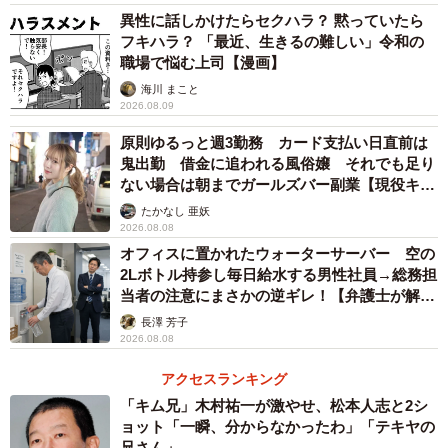
異性に話しかけたらセクハラ？ 黙っていたら
フキハラ？ 「最近、生きるの難しい」令和の
職場で悩む上司【漫画】
4/9
海川 まこと
2026.08.09
会社に“働かないおばさん”はいるか（提供画像）
原則ゆるっと週3勤務 カード支払い日直前は
鬼出勤 借金に追われる風俗嬢 それでも足り
ない場合は朝までガールズバー副業【現役キャ
ストに取材】
たかなし 亜妖
2026.08.08
オフィスに置かれたウォーターサーバー 空の
2Lボトル持参し毎日給水する男性社員→総務担
当者の注意にまさかの逆ギレ！【弁護士が解
説】
長澤 芳子
5/9
2026.08.08
“働かないおばさん”が仕事中にしていること（提供画像）
アクセスランキング
「キム兄」木村祐一が激やせ、松本人志と2シ
自社に「働かないおじさんがいる」と回答した人に、「働
ョット「一瞬、分からなかったわ」「テキヤの
かないおばさん」の存在についても聞いたところ、47.3%
兄さん」