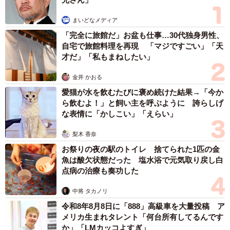
の人が「いる」と回答しました。
まいどなメディア
「完全に旅館だ」お盆も仕事…30代独身男性、
また、「働かないおばさんがいる」と回答した人に、「働
自宅で旅館料理を再現 「マジですごい」「天
かないおばさんが仕事をしないで何をしているか」を聞い
才だ」「私もまねしたい」
たところ、「無駄話をしている」（64.1%）、「休憩が多
金井 かおる
い（タバコを吸っている・お菓子を食べているなど）」
愛猫が水を飲むたびに褒め続けた結果→「今か
（39.4%）、「ボーっとしている」（35.2%）という結果に
ら飲むよ！」と飼い主を呼ぶように 誇らしげ
なり、「働かないおじさん」と比較すると、順位は異なる
な表情に「かしこい」「えらい」
もののTOP3は同じ項目が並び、“働かない社員”の仕事中の
梨木 香奈
行動は性別問わず変わらないことが伺えたといいます。
お祭りの夜の駅のトイレ 捨てられた1匹の金
魚は酸欠状態だった 塩水浴で元気取り戻し白
点病の治療も奏功した
中将 タカノリ
令和8年8月8日に「888」高級車を大量投稿 ア
メリカ生まれタレント「何台所有してるんです
か」「LMカッコよすぎ」