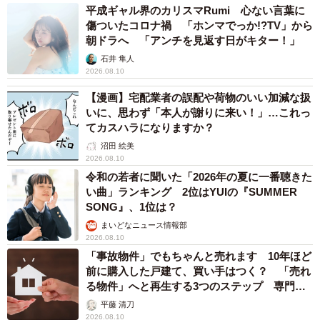
平成ギャル界のカリスマRumi 心ない言葉に
傷ついたコロナ禍 「ホンマでっか!?TV」から
朝ドラへ 「アンチを見返す日がキター！」
石井 隼人
2026.08.10
【漫画】宅配業者の誤配や荷物のいい加減な扱
いに、思わず「本人が謝りに来い！」…これっ
てカスハラになりますか？
沼田 絵美
2026.08.10
令和の若者に聞いた「2026年の夏に一番聴きた
い曲」ランキング 2位はYUIの『SUMMER
SONG』、1位は？
まいどなニュース情報部
2026.08.10
「事故物件」でもちゃんと売れます 10年ほど
前に購入した戸建て、買い手はつく？ 「売れ
る物件」へと再生する3つのステップ 専門家
が解説
平藤 清刀
2026.08.10