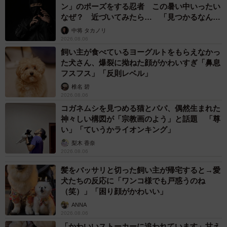
ン」のポーズをする忍者 この暑い中いったい
2/3
なぜ？ 近づいてみたら… 「見つかるなんて
未熟」
中将 タカノリ
在りし日のタケノコーン（５月上旬、京都市東山区祇園）
2026.08.06
飼い主が食べているヨーグルトをもらえなかっ
さらに「遺志により告別式は近親者のみで執り行った」
た犬さん、爆裂に拗ねた顔がかわいすぎ「鼻息
ことや、供花や香典も辞退せよとの「遺言」を残していた
フスフス」「反則レベル」
ことがわかります。
椎名 碧
2026.08.06
コガネムシを見つめる猫とパパ、偶然生まれた
後半には「出でていなば我なき舗道（みち）となりぬと
神々しい構図が「宗教画のよう」と話題 「尊
も皐月（さつき）の花よ石段に咲け」という辞世の一首が
い」「ていうかライオンキング」
添えられているほか、「孟宗院雀誉朝堀竹林居士」と竹に
梨木 香奈
2026.08.06
ちなんだ徳の高そうな戒名を贈られたことも分かります。
文全体からは植物といえども慈しむ心や生命への愛が伝わ
髪をバッサリと切った飼い主が帰宅すると→愛
犬たちの反応に「ワンコ様でも戸惑うのね
ってきます。
（笑）」「困り顔がかわいい」
ANNA
そもそも、このタケノコは４月下旬、祇園のすし店「い
2026.08.06
づ重」の店主北村典生さん（５３）が知人からもらったタ
「かわいいストーカーに追われています」甘え