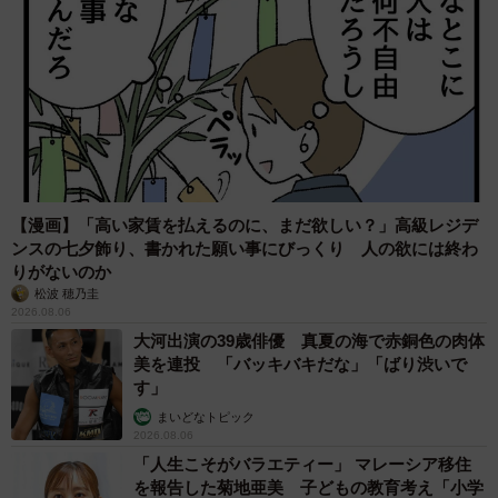
【漫画】「高い家賃を払えるのに、まだ欲しい？」高級レジデ
ンスの七夕飾り、書かれた願い事にびっくり 人の欲には終わ
りがないのか
松波 穂乃圭
2026.08.06
大河出演の39歳俳優 真夏の海で赤銅色の肉体
美を連投 「バッキバキだな」「ばり渋いで
す」
まいどなトピック
2026.08.06
「人生こそがバラエティー」 マレーシア移住
を報告した菊地亜美 子どもの教育考え「小学