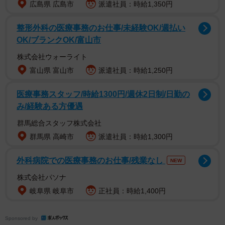
広島県 広島市
派遣社員：時給1,350円
タケノコーンのあった場所に貼られた貼り紙（５月１４日、京都市東山
区祇園）
整形外科の医療事務のお仕事/未経験OK/週払い
OK/ブランクOK/富山市
株式会社ウォーライト
富山県 富山市
派遣社員：時給1,250円
医療事務スタッフ/時給1300円/週休2日制/日勤の
み/経験ある方優遇
群馬総合スタッフ株式会社
群馬県 高崎市
派遣社員：時給1,300円
外科病院での医療事務のお仕事/残業なし
NEW
株式会社パソナ
貼り紙はタケノコーンのあった場所にあり、文章は死亡
岐阜県 岐阜市
正社員：時給1,400円
通知の形式をもって書かれています。通常、死亡通知には
黒い縁取りがありますが、タケノコらしく若竹色の枠が付
Sponsored by
けられており、さらには活躍していた当時の「遺影」も添