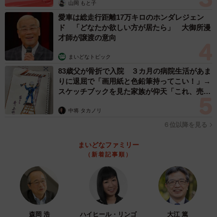
山岡 もと子
愛車は総走行距離17万キロのホンダレジェン
ド 「どなたか欲しい方が居たら」 大御所漫
才師が譲渡の意向
まいどなトピック
83歳父が骨折で入院 ３カ月の病院生活があま
りに退屈で「画用紙と色鉛筆持ってこい！」→
スケッチブックを見た家族が仰天「これ、売れ
ますよ…」
中将 タカノリ
６位以降を見る
3/3
まいどなファミリー
バーがかけられているタケノコ（京都市東山区）
（新着記事順）
前回同様、祇園の旅館支配人・正脇良平さん（６６）が
ツイッターでこの貼り紙を紹介すると、またまた話題とな
りました。「戒名もらった竹の子って史上初だと思う」
「さすが！京都らしい展開」「辞世の句、カッケェ」など
森岡 浩
ハイヒール・リンゴ
大江 篤