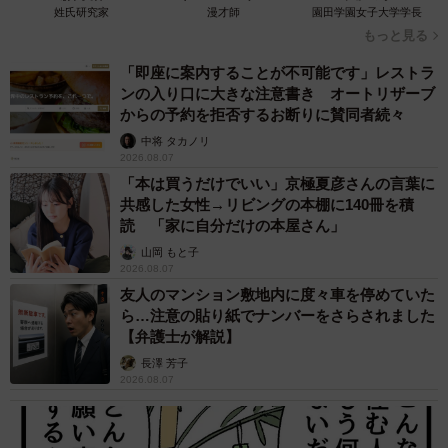
のリプライが寄せられていました。正脇さんも「京都・祇
姓氏研究家
漫才師
園田学園女子大学学長
もっと見る
園の奥深さが良く伝わる文面です」と話す内容です。では
書いたのはだれでしょう。
「即座に案内することが不可能です」レストラ
ンの入り口に大きな注意書き オートリザーブ
からの予約を拒否するお断りに賛同者続々
ひょっとすると、あの貼り紙も北村さんの筆によるもの
中将 タカノリ
かと、すし店に電話しました。やはり北村さんでした。北
2026.08.07
村さんは「あれで終わり。（タケノコの大往生で）みなさ
「本は買うだけでいい」京極夏彦さんの言葉に
共感した女性→リビングの本棚に140冊を積
んも納得しはると思います」と話しました。タケノコも多
読 「家に自分だけの本屋さん」
くの人に親しまれ、親切な人に見送られて幸せな「竹生」
山岡 もと子
「筍生」だったのかもしれません。
2026.08.07
友人のマンション敷地内に度々車を停めていた
ら…注意の貼り紙でナンバーをさらされました
【弁護士が解説】
長澤 芳子
2026.08.07