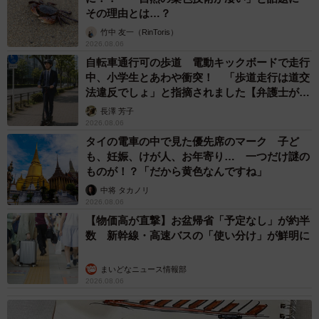
その理由とは…？
竹中 友一（RinToris）
2026.08.06
自転車通行可の歩道 電動キックボードで走行
中、小学生とあわや衝突！ 「歩道走行は道交
法違反でしょ」と指摘されました【弁護士が解
説】
長澤 芳子
2026.08.06
タイの電車の中で見た優先席のマーク 子ど
も、妊娠、けが人、お年寄り… 一つだけ謎の
ものが！？「だから黄色なんですね」
中将 タカノリ
2026.08.06
【物価高が直撃】お盆帰省「予定なし」が約半
数 新幹線・高速バスの「使い分け」が鮮明に
まいどなニュース情報部
2026.08.06