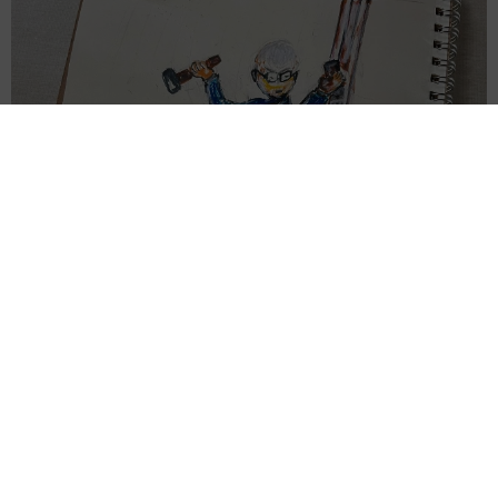
83歳父が骨折で入院 ３カ月の病院生活があまりに退屈で「画
用紙と色鉛筆持ってこい！」→スケッチブックを見た家族が仰
天「これ、売れますよ…」
中将 タカノリ
2026.08.06
1歳息子が腕を亜脱臼 「奥さん、専業主婦な
のに」と夫の後輩から一言 母は泣きながら対
応し必死だった 何年もたった今もたまに思い
出し…
山岡 もと子
2026.08.06
子どもの学校外の学習時間が11年で2割減少