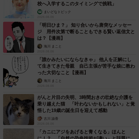
校へ入学するこのタイミングで挑戦」
まいどなトピック
2026.08.06
「明日ひま？」 知り合いから唐突なメッセー
ジ 用件次第で断ることもできる賢い返信文と
は？【漫画】
海川 まこと
2026.08.06
「誰かみたいにならなきゃ」 他人を正解にし
て生きてきた母親 自己主張が苦手な娘に教わ
った大切なこと【漫画】
海川 まこと
2026.08.06
がんと片目の失明、3時間おきの壮絶な介護を
乗り越えた猫 「叶わないかもしれない」と覚
悟した19歳の誕生日を迎えて感動
古川 諭香
2026.08.06
「カニにアジをあげると青くなる」ほんと
に！？ 「自然の染色技術が凄い」と話題に