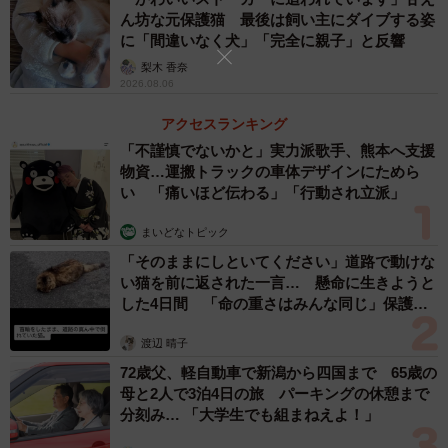
ん坊な元保護猫 最後は飼い主にダイブする姿
ケノコが大きかったため、ロードコーンの代わりに置いた
に「間違いなく犬」「完全に親子」と反響
ものです。その様子をツイッターで紹介されると大きな話
梨木 香奈
題となりました。
2026.08.06
アクセスランキング
「不謹慎でないかと」実力派歌手、熊本へ支援
物資…運搬トラックの車体デザインにためら
い 「痛いほど伝わる」「行動され立派」
まいどなトピック
「そのままにしといてください」道路で動けな
い猫を前に返された一言… 懸命に生きようと
した4日間 「命の重さはみんな同じ」保護団
体代表の訴え
渡辺 晴子
72歳父、軽自動車で新潟から四国まで 65歳の
母と2人で3泊4日の旅 パーキングの休憩まで
分刻み… 「大学生でも組まねえよ！」