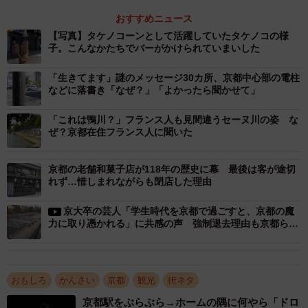
えられています。
おすすめニュース
【写真】タケノコーンとして活躍していたタケノコの様
子。こんなかたちでバーがかけられていまいした
文面を読んでいきます。「タケノコーンとして立派に仕
事をやり遂げて、皆様から生前にいただきました御芳情を
「生きてます」謎のメッセージ30カ所、京都中心部の電柱
満身にしみ込ませての大往生でありました」と最期の様子
などに落書き「なぜ？」「よかったら聞かせて」
がつづられています。
「これは鴨川？」フランス人も見間違うセーヌ川の姿 な
ぜ？京都在住フランス人に聞いた
京都の老舗和菓子店が118年の歴史に幕 最後は客が途切
れず…惜しまれながらも閉店した理由
京大卒の芸人「学生時代を京都で過ごすと、京都の魔
力に取り憑かれる」に共感の声 強制退去理由も京都らし
かった
おもしろ
かんさい
京都
観光
街ネタ
京都駅をぶらぶら→ホームの隅に何やら「ドロ