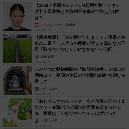
【2026上半期タレントCM起用社数ランキン
グ】今田美桜と大谷翔平を僅差で抑えた1位
は？
まいどなニュース情報部
2026.08.05
【熊本地震】「米が枯れてしまう！」猛暑と被
災の二重苦 八代市の農家が訴える深刻な水不
足「取り合いでけんかにならないか心配」
渡辺 晴子
2026.08.05
かかりつけ動物病院の「時間外診療」が減少の
理由は？ 夜間や休日の“時間外診療”を続ける
難しさ
小宮 みぎわ
2026.08.05
「おしりふきのストック、あと何個か分かりま
すか？」先輩パパに聞かれ言葉を詰まらせる
夫 家事は「かなりやってる」はずだった
山岡 もと子
2026.08.05