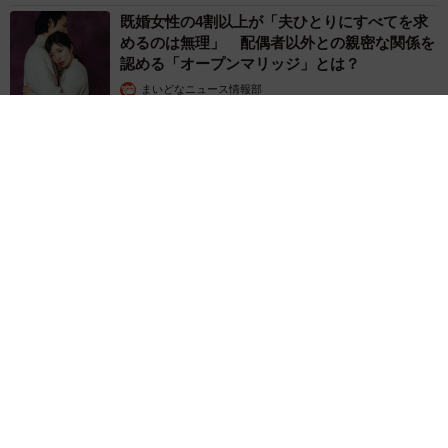
既婚女性の4割以上が「夫ひとりにすべてを求
めるのは無理」 配偶者以外との親密な関係を
認める「オープンマリッジ」とは？
まいどなニュース情報部
2026.08.04
どこからか鳴き声が……「テッペンにおるよ！」と、高さ40メ
ートルのネット頂上に子猫 営業中で悩んでいたら、客が言っ
てくれたのは？
渡辺 晴子