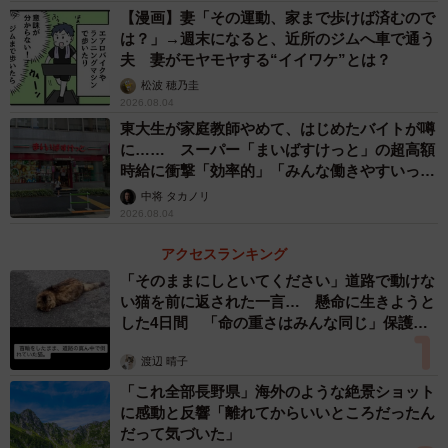
【漫画】妻「その運動、家まで歩けば済むので
4/7
は？」→週末になると、近所のジムへ車で通う
夫 妻がモヤモヤする“イイワケ”とは？
【Q3】あなたは「YouTubeパートナープログラム認定」を受けています
か？（提供画像）
松波 穂乃圭
2026.08.04
個人用のYouTubeアカウントを所有している人は47.7％
東大生が家庭教師やめて、はじめたバイトが噂
に…… スーパー「まいばすけっと」の超高額
で、そのうちが10.1％の人が「YouTubeへの動画投稿を収
時給に衝撃「効率的」「みんな働きやすいって
入源のひとつにしている」と回答。また、YouTubeへの動
言ってる」
中将 タカノリ
画投稿で収入を得ている人に「YouTubeパートナープログ
2026.08.04
ラムの認定を受けていますか」と聞いたところ、72.0％の
アクセスランキング
人が認定を受けていることが分かりました。
「そのままにしといてください」道路で動けな
い猫を前に返された一言… 懸命に生きようと
した4日間 「命の重さはみんな同じ」保護団
体代表の訴え
渡辺 晴子
「これ全部長野県」海外のような絶景ショット
に感動と反響「離れてからいいところだったん
だって気づいた」