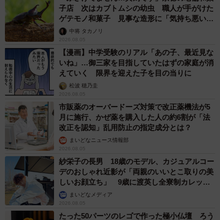
子店 次はカブトムシの幼虫 職人が手がけた
ゲテモノ和菓子 見事な造形に「気持ち悪いく
らいリアル」
中将 タカノリ
2026.08.05
【漫画】中学受験のリアル「あの子、最近見な
いね」…御三家を目指していたはずの家庭が消
えていく 限界を迎えた子を目の当りに
松波 穂乃圭
2026.08.05
市販薬のオーバードーズ対策で改正薬機法が5
月に施行、かぜ薬を購入した人の約6割が「法
改正を認知」乱用防止の指定成分とは？
まいどなニュース情報部
2026.08.05
紗栄子の長男 18歳のモデル、カジュアルコー
デのおしゃれ近影が「両親のいいとこ取りの美
しいお顔立ち」 9歳に渡英し全寮制カレッジ
で学ぶ
まいどなメディア
2026.08.05
たった50パーツのレゴで作った極小仏壇 ろう