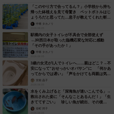
「このやり方で合ってるん？」小学校から持ち
帰った鉢植えを見て母驚き ペットボトルはじ
ょうろだと思ってた…息子が教えてくれた斬新
な水やりとは
中将 タカノリ
2026.08.05
駅構内の女子トイレが不具合で全部使えず
→JR西日本が取った臨機応変な対応に感動
「その手があったか！」
中将 タカノリ
2026.08.05
3歳の女児が1人でトイレへ……親はどこ？→不
安になって“おせっかいオバサン”に 「何かあ
ってからでは遅い」「声をかけても両親は気づ
かぬまま」
宮前 晶子
2026.08.05
水をくみ上げると「深海魚が迷いこんでる」→
救出された姿に「そんなことあるんだ！」「生
きててすごい」 珍しい魚が続出、その後
は……
谷町 邦子
2026.08.05