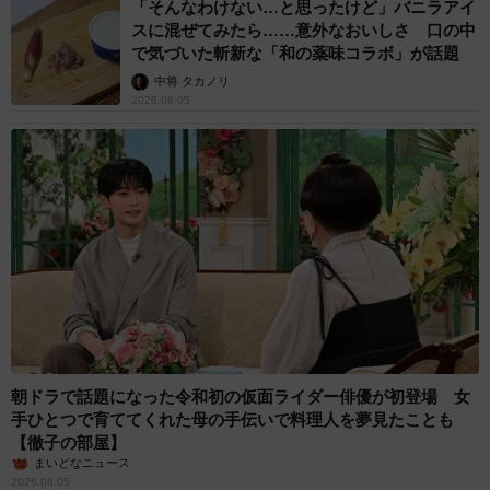
「そんなわけない…と思ったけど」バニラアイ
スに混ぜてみたら……意外なおいしさ 口の中
で気づいた斬新な「和の薬味コラボ」が話題
中将 タカノリ
2026.08.05
朝ドラで話題になった令和初の仮面ライダー俳優が初登場 女
手ひとつで育ててくれた母の手伝いで料理人を夢見たことも
【徹子の部屋】
まいどなニュース
2026.08.05