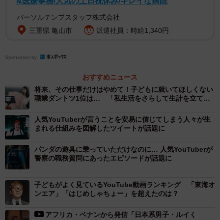
&医療事務/人気の土日祝休み/キレイな病院
2/7
パーソルテンプスタッフ株式会社
【Q1】あなたは個人用のYouTubeアカウントを持っていますか？（提供
三重県 亀山市
派遣社員：時給1,340円
画像）
Sponsored by
おすすめニュース
将来、その仕事だけはやめて！子どもに就いてほしくない
職業ダントツ1位は… 「私生活をさらして生計を立てる
のは反対」「収入が安定しない」
人気YouTuberが言うことを安易に信じてしまう人々が生
まれる仕組みを図解したツイートが話題に
パンダの遊具に乗っていただけなのに… 人気YouTuberが
警察の職務質問にあったエピソードが話題に
子どもがよく見ているYouTube動画ランキング 「東海オ
ンエア」「はじめしゃちょー」を超えたのは？
アフリカ・ベナンから発信「日本系男子・ルイく