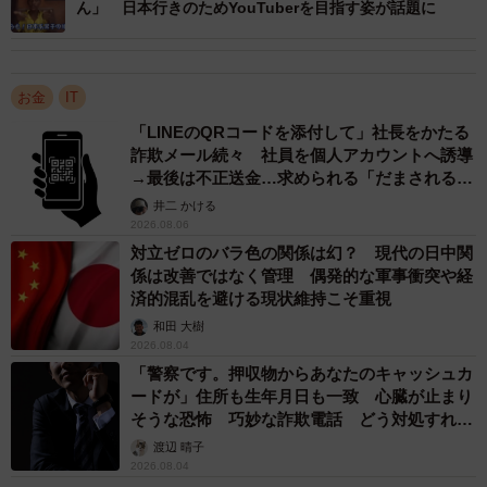
ん」 日本行きのためYouTuberを目指す姿が話題に
3/7
【Q2】あなたはYouTubeへの動画投稿活動を収入源の一つ（本業、副
業、金額の大小問わず）としていますか？（提供画像）
お金
IT
「LINEのQRコードを添付して」社長をかたる
詐欺メール続々 社員を個人アカウントへ誘導
→最後は不正送金…求められる「だまされる前
提」の対策
井二 かける
2026.08.06
対立ゼロのバラ色の関係は幻？ 現代の日中関
係は改善ではなく管理 偶発的な軍事衝突や経
済的混乱を避ける現状維持こそ重視
和田 大樹
2026.08.04
「警察です。押収物からあなたのキャッシュカ
ードが」住所も生年月日も一致 心臓が止まり
そうな恐怖 巧妙な詐欺電話 どう対処すれ
ば…
渡辺 晴子
2026.08.04