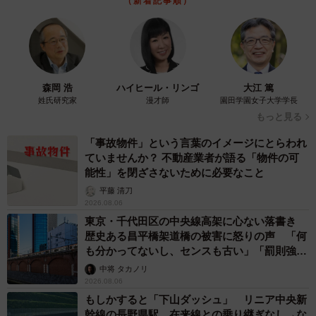
（新着記事順）
そうです。
森岡 浩
ハイヒール・リンゴ
大江 篤
姓氏研究家
漫才師
園田学園女子大学学長
もっと見る
「事故物件」という言葉のイメージにとらわれ
ていませんか？ 不動産業者が語る「物件の可
能性」を閉ざさないために必要なこと
平藤 清刀
2026.08.06
東京・千代田区の中央線高架に心ない落書き
歴史ある昌平橋架道橋の被害に怒りの声 「何
も分かってないし、センスも古い」「罰則強化
して」
中将 タカノリ
2026.08.06
6/7
もしかすると「下山ダッシュ」 リニア中央新
幹線の長野県駅 在来線との乗り継ぎなし→な