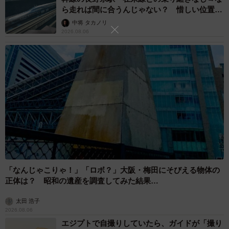
【Q5】あなたのYouTubeアカウントのフォロワー数について、最もあて
ら走れば間に合うんじゃない？ 惜しい位置関
はまるものをお選びください（提供画像）
係が反響
中将 タカノリ
2026.08.06
7/7
YouTubeの平均月収とフォロワー数のクロス集計（提供画像）
「自分のYouTubeチャンネルのフォロワー数」を聞いたと
「なんじゃこりゃ！」「ロボ？」大阪・梅田にそびえる物体の
正体は？ 昭和の遺産を調査してみた結果…
ころ、「2000人未満」が26.5％で最多でした。次いで
「5000人～1万人未満」が25.0％、「2000人～5000人未
太田 浩子
満」が24.7％と続き、合計すると76.2％が1万人未満という
2026.08.06
エジプトで自撮りしていたら、ガイドが「撮り
結果に。一方、「10万人以上のフォロワー数」と答えた人