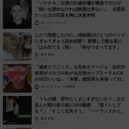
「ソナチネ」出演の55歳俳優が事故で大けが
「戦いを諦めなければ絶望は来ない」 名悪役
だった父の言葉を胸に決意表明
まいどなトピック
2026.08.05
ふたつ用意したのに…姉妹猫がひとつのベッド
にぎゅうぎゅう詰め状態！ 密着して眠る姿に
「はみ出てる（笑）」「幸せつまってます」
梨木 香奈
2026.08.05
「城本クリニック」を完全オマージュ 吉田沙
保里がゴロゴロ転がる日清カップヌードルCM
が20万いいね→「本家」総院長も体張って31万
いいね
まいどなニュース調査部
2026.08.05
「うちの猫、背中たくましすぎないか？」父と
並んだ猫の後ろ姿にSNS騒然 「筋トレして
る？」「すごく丈夫そう」「ハーランドかと」
梨木 香奈
2026.08.05