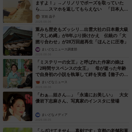
ますよ！」→ノリノリでポーズを取っていた
は5.6％でした。
ら……スマホを返してもらえない 「日本人は
カモ代表かも」「私は6時間で3万円払った」
宮前 晶子
また、YouTubeの平均月収とフォロワー数のクロス集計を
2026.08.06
行なったところ、フォロワー数が多い人ほど月収が高い傾
重みも歴史もズッシリ…出雲大社の日本最大級
「大しめ縄」が8年ぶり掛けかえ 伝統の「大
向が見受けられたという結果になったそうです。
撚り合わせ」が28万回超再生「ほんとに圧巻」
まいどなニュース調査部
2026.08.06
「ミステリーの女王」と呼ばれた作家の娘は
「2時間サスペンスの女王」 母が逝った年齢
で自身初の小説を執筆して絆を実感【徹子の部
屋】
まいどなニュース
2026.08.06
「わぁ…姐さん…」「永遠にお美しい」 大女
優岩下志麻さん、写真家のインスタに登場
まいどなメディア
2026.08.05
「ふざけてません…真剣です」京都の老舗和菓