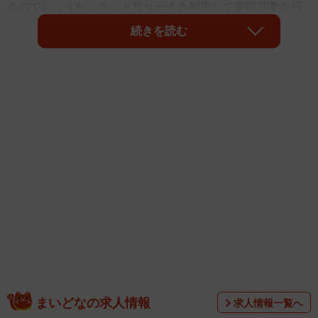
るのでしょうか。ネットリサーチを利用して実態調査を行
なったところ、YouTuberの平均月収は「5000円～1万円未
続きを読む
満」が最多ということが分かったそうです。また、「30万
円以上」平均月収がある人は約5％にとどまったそうです。
ファストマーケティングが2022年2月に、18歳～59歳の男
まいどなの求人情報
求人情報一覧へ
女9340人を対象に事前調査を行ったあと、「YouTubeパー