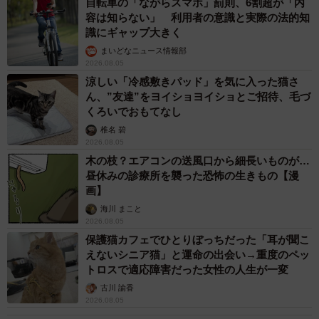
自転車の「ながらスマホ」罰則、6割超が「内
容は知らない」 利用者の意識と実際の法的知
識にギャップ大きく
まいどなニュース情報部
2026.08.05
涼しい「冷感敷きパッド」を気に入った猫さ
ん、”友達”をヨイショヨイショとご招待、毛づ
くろいでおもてなし
椎名 碧
2026.08.05
木の枝？エアコンの送風口から細長いものが…
昼休みの診療所を襲った恐怖の生きもの【漫
画】
海川 まこと
2026.08.05
保護猫カフェでひとりぼっちだった「耳が聞こ
えないシニア猫」と運命の出会い→重度のペッ
トロスで適応障害だった女性の人生が一変
古川 諭香
2026.08.05