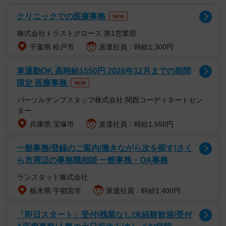
トナー認定プログラム」の認定を受けていると回答した男
クリニックでの医療事務
NEW
女288人に本調査を実施し、結果をまとめました。
株式会社トラストグロース 第1営業部
千葉県 松戸市
派遣社員：時給1,300円
車通勤OK 高時給1550円 2026年12月までの期間
限定 医療事務
NEW
パーソルテンプスタッフ株式会社 関西コーディネートセン
ター
兵庫県 宝塚市
派遣社員：時給1,550円
一般事務/登録のご案内/働きながら次を探す!さく
ら市周辺の事務職相談 一般事務・OA事務
ランスタッド株式会社
栃木県 宇都宮市
派遣社員：時給1,400円
「即日スタート」受付/残業なし/未経験歓迎/受付