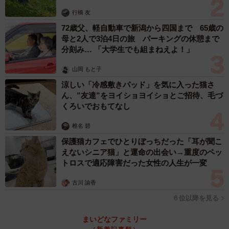
行橋 友
72歳父、軽自動車で新潟から四国まで 65歳の
母と2人で3泊4日の旅 パーキングの休憩まで
分刻み… 「大学生でも組まねえよ！」
山岡 もと子
涼しい「冷感敷きパッド」を気に入った猫さ
ん、”友達”をヨイショヨイショとご招待、毛づ
くろいでおもてなし
5/7
椎名 碧
【Q4】あなたの平均的なYouTuberとしての月収について、最もあてはま
保護猫カフェでひとりぼっちだった「耳が聞こ
るものをお選びください（提供画像）
えないシニア猫」と運命の出会い→重度のペッ
トロスで適応障害だった女性の人生が一変
「YouTubeパートナープログラム」の認定を受けている人
に、「平均的なYouTuberとしての月収」を聞いたところ、
古川 諭香
「5000円～1万円未満」が28.7％と最も多い結果に。次いで
６位以降を見る
「1万円～5万円未満」が25.6％、「5000円未満」が20.7％
まいどなファミリー
と続きました。「30万円以上」と回答した人は5.2％だった