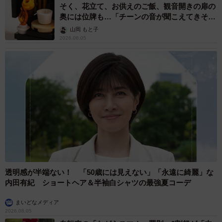
そく、花立て、お供えのご飯、観音開きの扉の
奥には位牌も…「チーンの音が聞こえてきそ
う」
山岡 もと子
2026.08.05
透明感が半端ない！ 「50歳には見えない」「永遠に綺麗」な
内田有紀 ショートヘア＆半袖白シャツの最強夏コーデ
まいどなメディア
2026.08.05