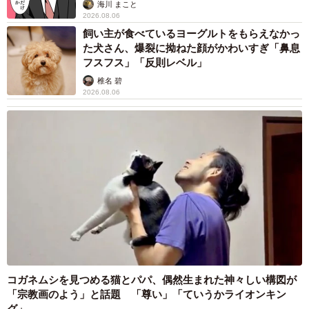
海川 まこと
2026.08.06
飼い主が食べているヨーグルトをもらえなかっ
た犬さん、爆裂に拗ねた顔がかわいすぎ「鼻息
フスフス」「反則レベル」
椎名 碧
2026.08.06
コガネムシを見つめる猫とパパ、偶然生まれた神々しい構図が
「宗教画のよう」と話題 「尊い」「ていうかライオンキン
グ」