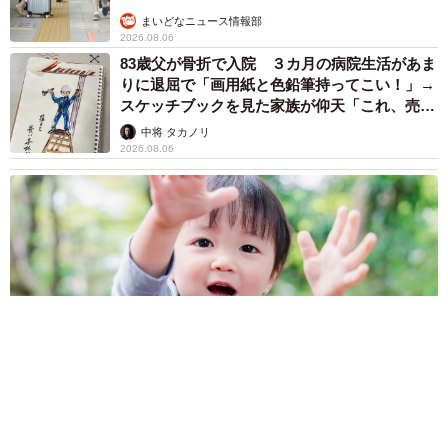
まいどなニュース情報部
2026.08.06
83歳父が骨折で入院 ３カ月の病院生活があま
りに退屈で「画用紙と色鉛筆持ってこい！」→
スケッチブックを見た家族が仰天「これ、売れ
ますよ…」
中将 タカノリ
2026.08.06
1歳息子が腕を亜脱臼 「奥さん、専業主婦なのに」と夫の後輩
から一言 母は泣きながら対応し必死だった 何年もたった今