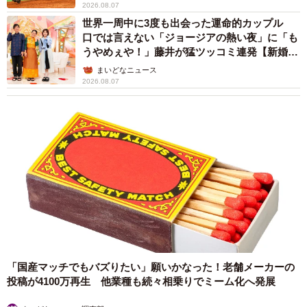
2026.08.07
世界一周中に3度も出会った運命的カップル
口では言えない「ジョージアの熱い夜」に「も
うやめぇや！」藤井が猛ツッコミ連発【新婚さ
ん】
まいどなニュース
2026.08.07
「国産マッチでもバズりたい」願いかなった！老舗メーカーの
投稿が4100万再生 他業種も続々相乗りでミーム化へ発展