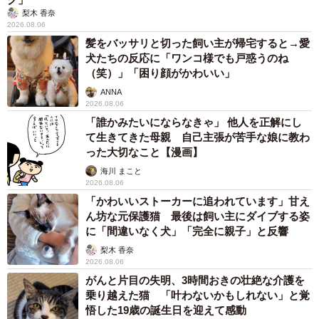
梨木 香奈
2026.08.06
髪をバッサリと切った飼い主が帰宅すると→愛
犬たちの反応に「ワンコ様でも戸惑うのね
（笑）」「困り顔がかわいい」
ANNA
2026.08.06
「誰かみたいにならなきゃ」 他人を正解にし
て生きてきた母親 自己主張が苦手な娘に教わ
った大切なこと【漫画】
海川 まこと
2026.08.06
「かわいいストーカーに追われています」甘え
ん坊な元保護猫 最後は飼い主にダイブする姿
に「間違いなく犬」「完全に親子」と反響
梨木 香奈
2026.08.06
がんと片目の失明、3時間おきの壮絶な介護を
乗り越えた猫 「叶わないかもしれない」と覚
悟した19歳の誕生日を迎えて感動