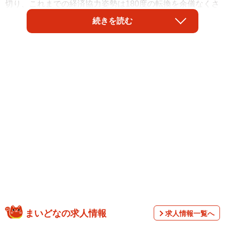
切り、これまでの経済協力姿勢は180度の転換を余儀なくさ
れています。ロシアビジネスを展開する日本企業でも、影
続きを読む
響は避けられない情勢となっています。
帝国データバンクが、「ロシアに進出している日本企業」
について調査・分析を実施したところ、ロシア進出の日本
まいどなの求人情報
求人情報一覧へ
企業は「347社」、ウクライナとの累計は「375社」である