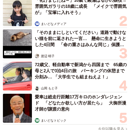
「化けましたね～」10歳で綾瀬はるかの娘役→
雰囲気ガラリの18歳に成長 「メイクで雰囲気
が」「宝塚に入れそう」
まいどなメディア
4/4
「そのままにしといてください」道路で動けな
い猫を前に返された一言… 懸命に生きようと
ロシア進出企業 業種別件数 推移（提供画像）
した4日間 「命の重さはみんな同じ」保護団
体代表の訴え
◇ ◇
渡辺 晴子
72歳父、軽自動車で新潟から四国まで 65歳の
進出企業数を欧州主要国と比較すると、ロシアへの進出企
母と2人で3泊4日の旅 パーキングの休憩まで
業数は欧州では最も多いイギリス（1298社）の3分の1とな
分刻み… 「大学生でも組まねえよ！」
るものの、トルコ（約200社）・スペイン（約230社）とい
山岡 もと子
った国に比べても1.5倍の規模となるなど、比較的多いと言
愛車は総走行距離17万キロのホンダレジェン
えるそうです。
ド 「どなたか欲しい方が居たら」 大御所漫
才師が譲渡の意向
調査を行った同社は、「今後は、日米欧各国による経済制
まいどなトピック
裁の内容や強度、ロシアの対抗措置といった内容によるも
６位以降を見る