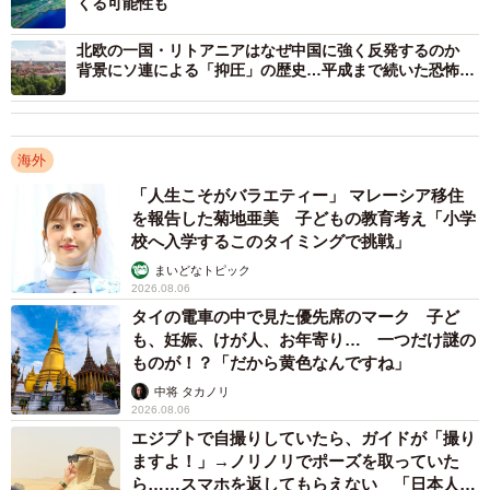
くる可能性も
北欧の一国・リトアニアはなぜ中国に強く反発するのか
背景にソ連による「抑圧」の歴史…平成まで続いた恐怖政
治
海外
「人生こそがバラエティー」 マレーシア移住
を報告した菊地亜美 子どもの教育考え「小学
校へ入学するこのタイミングで挑戦」
まいどなトピック
2026.08.06
タイの電車の中で見た優先席のマーク 子ど
3/4
も、妊娠、けが人、お年寄り… 一つだけ謎の
ものが！？「だから黄色なんですね」
ロシア進出企業推移（提供画像）
中将 タカノリ
2026.08.06
業種別にみると、ロシア進出企業で最も多いのは「製造
エジプトで自撮りしていたら、ガイドが「撮り
業」の156社となり、全体の4割超を占めており、「トヨタ
ますよ！」→ノリノリでポーズを取っていた
自動車」など完成車メーカー各社のほか、自動車部品メー
ら……スマホを返してもらえない 「日本人は