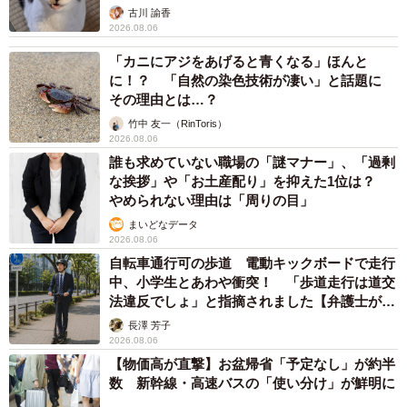
古川 諭香
2026.08.06
「カニにアジをあげると青くなる」ほんと
に！？ 「自然の染色技術が凄い」と話題に
その理由とは…？
竹中 友一（RinToris）
2026.08.06
誰も求めていない職場の「謎マナー」、「過剰
な挨拶」や「お土産配り」を抑えた1位は？
やめられない理由は「周りの目」
まいどなデータ
2026.08.06
自転車通行可の歩道 電動キックボードで走行
中、小学生とあわや衝突！ 「歩道走行は道交
法違反でしょ」と指摘されました【弁護士が解
説】
長澤 芳子
2026.08.06
【物価高が直撃】お盆帰省「予定なし」が約半
数 新幹線・高速バスの「使い分け」が鮮明に