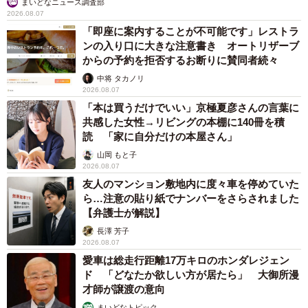
まいどなニュース調査部
2026.08.07
「即座に案内することが不可能です」レストラ
ンの入り口に大きな注意書き オートリザーブ
からの予約を拒否するお断りに賛同者続々
中将 タカノリ
2026.08.07
「本は買うだけでいい」京極夏彦さんの言葉に
共感した女性→リビングの本棚に140冊を積
読 「家に自分だけの本屋さん」
山岡 もと子
2026.08.07
友人のマンション敷地内に度々車を停めていた
ら…注意の貼り紙でナンバーをさらされました
【弁護士が解説】
長澤 芳子
2026.08.07
愛車は総走行距離17万キロのホンダレジェン
ド 「どなたか欲しい方が居たら」 大御所漫
才師が譲渡の意向
まいどなトピック