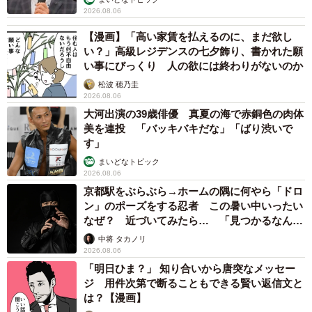
2026.08.06
【漫画】「高い家賃を払えるのに、まだ欲し
い？」高級レジデンスの七夕飾り、書かれた願
い事にびっくり 人の欲には終わりがないのか
松波 穂乃圭
2026.08.06
大河出演の39歳俳優 真夏の海で赤銅色の肉体
美を連投 「バッキバキだな」「ばり渋いで
す」
まいどなトピック
2026.08.06
京都駅をぶらぶら→ホームの隅に何やら「ドロ
ン」のポーズをする忍者 この暑い中いったい
なぜ？ 近づいてみたら… 「見つかるなんて
未熟」
中将 タカノリ
2026.08.06
「明日ひま？」 知り合いから唐突なメッセー
ジ 用件次第で断ることもできる賢い返信文と
は？【漫画】