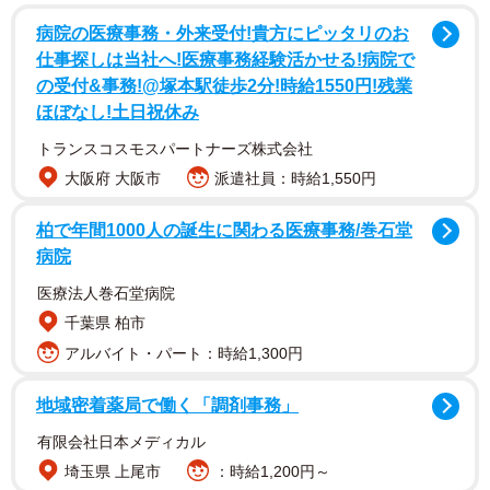
ことがわかったそうです。
病院の医療事務・外来受付!貴方にピッタリのお
仕事探しは当社へ!医療事務経験活かせる!病院で
の受付&事務!@塚本駅徒歩2分!時給1550円!残業
ほぼなし!土日祝休み
トランスコスモスパートナーズ株式会社
大阪府 大阪市
派遣社員：時給1,550円
柏で年間1000⼈の誕⽣に関わる医療事務/巻⽯堂
病院
医療法人巻石堂病院
千葉県 柏市
2/4
アルバイト・パート：時給1,300円
日本企業のロシア進出状況（提供画像）
地域密着薬局で働く「調剤事務」
ロシアに進出している日本企業は、2022年2月時点で347社
有限会社日本メディカル
で、2016年（314社）から5年間で1割増加していました。
埼玉県 上尾市
：時給1,200円～
進出先としては、ロシア首都のモスクワのほか、サンクト