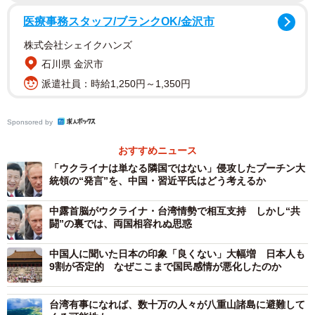
ペテルブルク、ニジニノヴゴロド、サマラなど、多くがロ
医療事務スタッフ/ブランクOK/金沢市
シア西部に集中しているといいます。一方、天然ガスなど
株式会社シェイクハンズ
資源開発の進むサハリン、日本から地理的に近いウラジオ
石川県 金沢市
ストクへの進出も目立っているそうです。
派遣社員：時給1,250円～1,350円
ロシアへの進出形態では、判明する企業のうち、現地での
Sponsored by
販売拠点や駐在員事務所など「オフィス／店舗・販売拠
おすすめニュース
点」が7割超を占めた一方で、「工場・製造拠点」も1割超
「ウクライナは単なる隣国ではない」侵攻したプーチン大
を占めているといいます。この結果、ロシア・ウクライナ
統領の“発言”を、中国・習近平氏はどう考えるか
両国へ進出している日本企業進出は、累計で375社に上った
中露首脳がウクライナ・台湾情勢で相互支持 しかし“共
そうです。
闘”の裏では、両国相容れぬ思惑
中国人に聞いた日本の印象「良くない」大幅増 日本人も
9割が否定的 なぜここまで国民感情が悪化したのか
台湾有事になれば、数十万の人々が八重山諸島に避難して