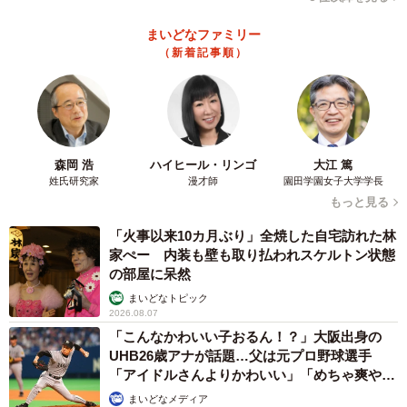
のの、物流や貿易内容などにも踏み込んだ、『より厳しい
制裁が科される』との見方が強まっている」と説明。「対
まいどなファミリー
ロ輸出規制の網が日本製品にも拡大すれば、市場拡大を見
（新着記事順）
込んでロシアに拠点を置き、多くの部品・製品をロシア国
外から調達してきた製造業のほか、市場開拓を進めてきた
日本の小売・卸売といった流通産業などもダメージが避け
られなくなる」と述べています。
森岡 浩
ハイヒール・リンゴ
大江 篤
姓氏研究家
漫才師
園田学園女子大学学長
もっと見る
「火事以来10カ月ぶり」全焼した自宅訪れた林
家ぺー 内装も壁も取り払われスケルトン状態
の部屋に呆然
まいどなトピック
2026.08.07
「こんなかわいい子おるん！？」大阪出身の
UHB26歳アナが話題…父は元プロ野球選手
「アイドルさんよりかわいい」「めちゃ爽や
か」
まいどなメディア