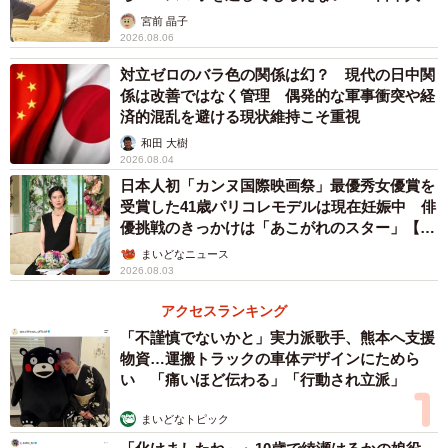
カモ代表かも」「私は6時間で3万円払った」
カー、「武田薬品工業」など、業界大手の企業が多く含ま
宮前 晶子
2026.08.06
れているといいます。「卸売業」（87社）は総合商社のほ
か、ロシア産水産品を取り扱う水産物専門商社、中古車の
対立ゼロのバラ色の関係は幻？ 現代の日中関
係は改善ではなく管理 偶発的な軍事衝突や経
輸出・販売業者などが進出しているそうです。「サービス
済的混乱を避ける現状維持こそ重視
業」（35社）では、ソフトウェア開発などのIT企業が目立
和田 大樹
ちました。
2026.08.04
日本人初「カンヌ国際映画祭」最優秀女優賞を
受賞した41歳パリコレモデルは現在妊娠中 俳
優挑戦のきっかけは「あこがれのスター」【徹
子の部屋】
まいどなニュース
2026.08.03
アクセスランキング
「不謹慎でないかと」実力派歌手、熊本へ支援
物資…運搬トラックの車体デザインにためら
い 「痛いほど伝わる」「行動され立派」
まいどなトピック