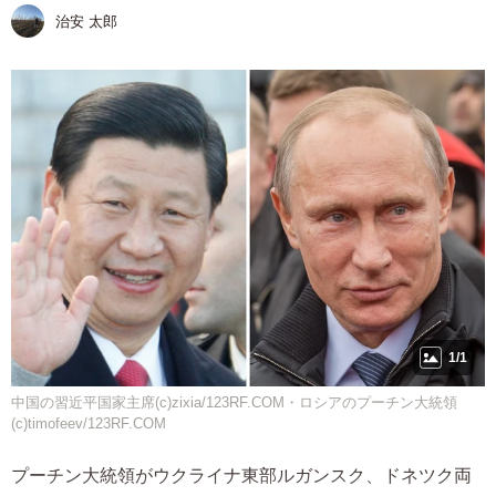
治安 太郎
1/1
中国の習近平国家主席(c)zixia/123RF.COM・ロシアのプーチン大統領
(c)timofeev/123RF.COM
プーチン大統領がウクライナ東部ルガンスク、ドネツク両