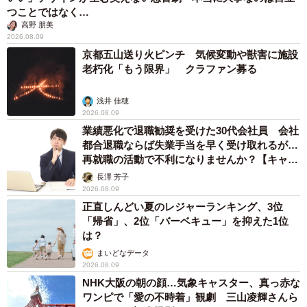
つことではなく…
高野 朋美
2026.08.09
京都五山送り火ピンチ 気候変動や獣害に施設
老朽化「もう限界」 クラファン募る
浅井 佳穂
2026.08.09
業績悪化で退職勧奨を受けた30代会社員 会社
都合退職ならば失業手当を早く受け取れるが…
再就職の活動で不利になりませんか？【キャリ
アカウンセラーが解説】
長澤 芳子
2026.08.09
正直しんどい夏のレジャーランキング、3位
「帰省」、2位「バーベキュー」を抑えた1位
は？
まいどなデータ
2026.08.09
NHK大阪の朝の顔…気象キャスター、真っ赤な
ワンピで「愛の不時着」観劇 三山凌輝さんら