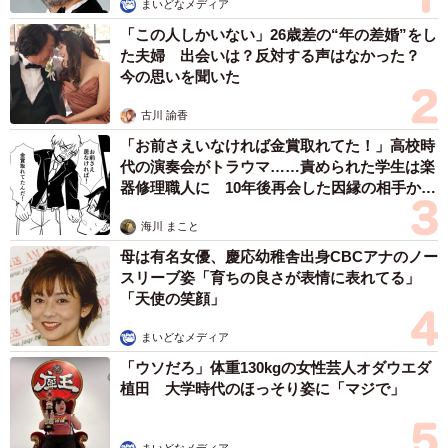
まいどなメディア
「この人しかいない」26歳差の“年の差婚”をし
た夫婦 出会いは？反対する声はなかった？
今の思いを聞いた
古川 諭香
「お前さえいなければ金賞取れてた！」高校時
代の演奏会がトラウマ……責められた学生は楽
器修理職人に 10年後再会した因縁の相手から
思わぬ申し出【漫画】
海川 まこと
母は有名女優、慶応幼稚舎出身CBCアナのノー
スリーブ姿「育ちの良さが表情に表れてる」
「天使の笑顔」
まいどなメディア
「ウソだろ」体重130kgの女性芸人オダウエダ
植田 大学時代のほっそり姿に「マジで」