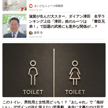
まいどなニュース情報部
2026.08.09
滋賀が生んだ大スター、ダイアン津田 名字ラ
ンキング上位「津田」姓のルーツは 「豊臣兄
弟！」で話題の武将にも意外な関係が…？
森岡 浩
2026.08.09
このトイレ、男性用と女性用どっち！？「おしゃれ」で「格好
いい」デザインが生む笑えない悲喜劇 本当に大事なのは目立