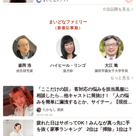
まいどなメディア
６位以降を見る
まいどなファミリー
（新着記事順）
森岡 浩
ハイヒール・リンゴ
大江 篤
姓氏研究家
漫才師
園田学園女子大学学長
もっと見る
「ここだけの話」 客対応の悩みを担当黒服に
相談したら…他キャストに筒抜け！ 「人の悩
みを簡単に漏洩するとか、サイテー」【現役キ
ャストに取材】
たかなし 亜妖
2026.08.09
疲れた日はサボってOK！みんなが真っ先に手
を抜く家事ランキング 2位は「掃除」1位は？