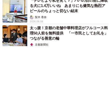
「テレビより私を見て？」パパの目の前に陣取
る犬に1.4万いいね あまりにも健気な熱烈ア
ピールのちょっと切ない結末
梨木 香奈
2026.08.08
太っ腹！京都の老舗中華料理店がフルコース料
理50人前を無料提供 「一市民としてお礼を」
つながる善意の輪
京都新聞社
2026.08.08