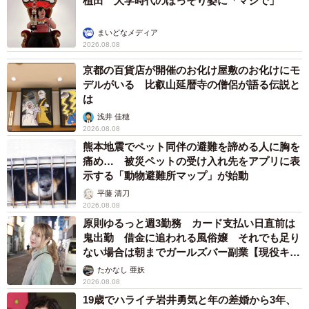
植田 大学時代のほっそり姿に「マジで」
まいどなメディア
2026.08.08
京都の百貨店が開催のお化け屋敷のお化けにモ
デルがいる 比叡山延暦寺の僧侶が語る伝説と
は
浅井 佳穂
2026.08.08
熊本地震でペット同伴の避難を諦める人に胸を
痛め… 被災ペットの受け入れ先をアプリに表
示する「動物避難所マップ」が始動
平藤 清刀
2026.08.08
原則ゆるっと週3勤務 カード支払い日直前は
鬼出勤 借金に追われる風俗嬢 それでも足り
ない場合は朝までガールズバー副業【現役キャ
ストに取材】
たかなし 亜妖
2026.08.08
19歳でハライチ岩井勇気と年の差婚から3年、