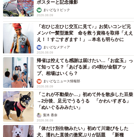
ポスターと記念撮影
まいどなトピック
2026.08.09
「右ひじ左ひじ交互に見て♪」お笑いコンビ元
メンバー髪型激変 命を救う資格を取得「ええ
え！！すごすぎます！」→本名も明らかに
まいどなメディア
2026.08.09
帰省は控えても感謝は届けたい…「お盆玉」っ
て知ってる？「あげる派」の4割が金額アッ
プ、相場はいくら？
まいどなニュース情報部
2026.08.09
「これが不動柴か…」初めて外を散歩した豆柴
→2分後、足元でうるうる 「かわいすぎる」
「ぬいぐるみみたい」
梨木 香奈
2026.08.09
「体だけ別生物みたい」初めて川遊びをした
犬、濡れた直後の激変ぶりが話題 「新種