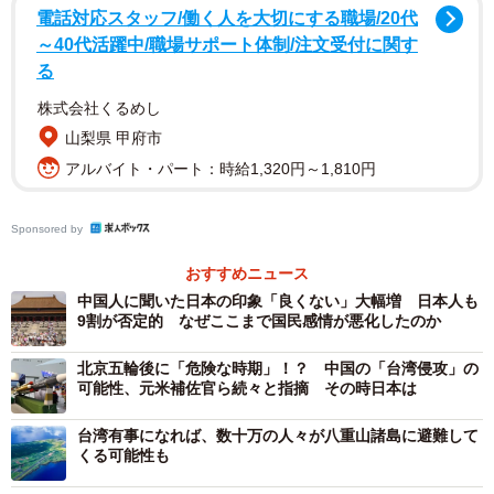
電話対応スタッフ/働く人を大切にする職場/20代
に吸収させない」という決意が読み取れ、もはや国際法の
～40代活躍中/職場サポート体制/注文受付に関す
基本原則である武力行使や侵略の禁止、ウェストファリア
る
条約でいう主権国家間の国際関係というものは通用しない
株式会社くるめし
と言えるだろう。
山梨県 甲府市
アルバイト・パート：時給1,320円～1,810円
だが、この発言は何もプーチン大統領だけでなく、われわ
れはそれを他の国家指導者にも連想する必要がある。要
Sponsored by
は、この発言を中国の習近平氏がどう考えるかということ
だ。
おすすめニュース
中国人に聞いた日本の印象「良くない」大幅増 日本人も
9割が否定的 なぜここまで国民感情が悪化したのか
プーチン大統領の発言にある“ウクライナは単なる隣国では
ない、われわれの歴史、文化、精神的空間は不可分だ”は、
北京五輪後に「危険な時期」！？ 中国の「台湾侵攻」の
習氏が台湾について発言する内容と極めて似ている。例え
可能性、元米補佐官ら続々と指摘 その時日本は
ば、習氏は昨年9月の辛亥革命110年記念大会における演説
台湾有事になれば、数十万の人々が八重山諸島に避難して
で、「台湾問題は中国の内政問題で不可分であり、いかな
くる可能性も
る干渉も許さない。祖国の完全な統一は必ず実現しなけれ