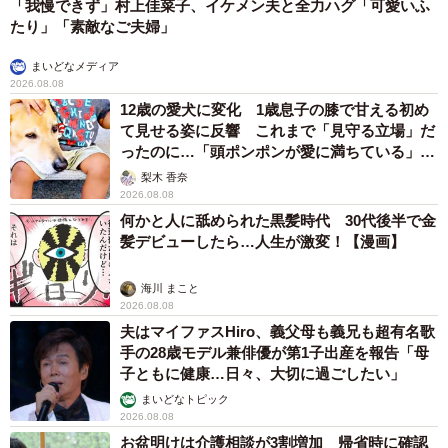
「我慢できず」村上佳菜子、イケメン夫と全力ハグ「可愛いふ
たり」「素敵なご夫婦」
まいどなメディア
2026.08.08
12歳の愛犬に変化 1歳息子の膝で甘える初め
て見せる姿に反響 これまで「見守る立場」だ
ったのに…「頭ポンポンが愛に満ちている」
「尊…」
梨木 香奈
2026.08.08
何かと人に舐められた黒髪時代 30代後半で金
髪デビューしたら…人生が激変！【漫画】
海川 まこと
2026.08.08
夫はマイファスHiro、義父母も義兄も超有名歌
手の28歳モデル兼俳優が第1子出産を報告「母
子ともに健康…日々、大切に過ごしたい」
まいどなトピック
2026.08.08
お盆明けは介護相談が3割増加 帰省時に確認