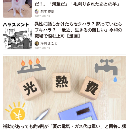
だ！」「河童だ」「毛刈りされたあとの羊」
梨木 香奈
2026.08.09
異性に話しかけたらセクハラ？ 黙っていたら
フキハラ？ 「最近、生きるの難しい」令和の
職場で悩む上司【漫画】
海川 まこと
2026.08.09
補助があっても約9割が「夏の電気・ガス代は重い」と回答…猛