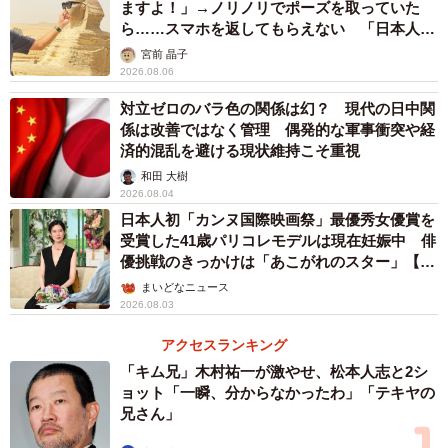
への電磁波攻撃、台湾に存在する親中勢力への支援などを
ますよ！」→ノリノリでポーズを取っていた
ら……スマホを返してもらえない 「日本人は
いっそう強化し、台湾を内部から破壊する工作をエスカレ
カモ代表かも」「私は6時間で3万円払った」
宮前 晶子
ートさせる恐れがある。
2026.08.06
対立ゼロのバラ色の関係は幻？ 現代の日中関
今日、ウクライナ情勢について中国は、西側諸国の対ロシ
係は改善ではなく管理 偶発的な軍事衝突や経
ア制裁に中国が参加するかとの質問に対して、「制裁が問
済的混乱を避ける現状維持こそ重視
題解決の最善の方法とは考えたことがない」と発言するな
和田 大樹
2026.08.04
ど、情勢を終始見守る姿勢を堅持している。中国は大きな
日本人初「カンヌ国際映画祭」最優秀女優賞を
国際問題が発生した場合ずっとそのような態度を繰り返し
受賞した41歳パリコレモデルは現在妊娠中 俳
ているが、欧米の死角を突くように自らの利益獲得を目指
優挑戦のきっかけは「あこがれのスター」【徹
子の部屋】
した行動を取り続けている。今回のウクライナ情勢も例外
まいどなニュース
2026.08.03
ではない。ロシアがとる行動から中国は学び、それを東ア
ジアで援用してくることは間違いないだろう。
アクセスランキング
「キム兄」木村祐一が激やせ、松本人志と2シ
ョット「一瞬、分からなかったわ」「テキヤの
兄さん」