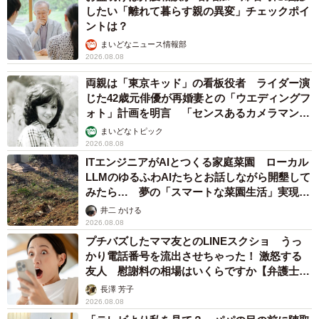
したい「離れて暮らす親の異変」チェックポイ
ントは？
まいどなニュース情報部
2026.08.08
両親は「東京キッド」の看板役者 ライダー演
じた42歳元俳優が再婚妻との「ウエディングフ
ォト」計画を明言 「センスあるカメラマン求
む」
まいどなトピック
2026.08.08
ITエンジニアがAIとつくる家庭菜園 ローカル
LLMのゆるふわAIたちとお話しながら開墾して
みたら… 夢の「スマートな菜園生活」実現な
るか
井二 かける
2026.08.08
プチバズしたママ友とのLINEスクショ うっ
かり電話番号を流出させちゃった！ 激怒する
友人 慰謝料の相場はいくらですか【弁護士が
解説】
長澤 芳子
2026.08.08