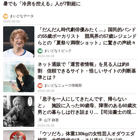
暑でも「冷房を控える」人が7割超に
まいどなデータ
2026.08.08
「だんだん時代劇俳優みたく…」国民的バンド
の55歳ボーカリスト 競馬界の57歳レジェンド
らとの「夏祭り満喫ショット」に驚きの声続々
まいどなトピック
2026.08.08
ネット通販で「運営者情報」を見る人は約8
割 信頼できるサイト・怪しいサイトの判断基
準とは？
まいどなニュース情報部
2026.08.08
「息子を一人にしてきたんです、帰らない
と」 施設に入った90歳母、障害のある60歳次
男との暮らしは行き詰まり…【司法書士の現場
から】
山下 静香
2026.08.08
「ウソだろ」体重130kgの女性芸人オダウエダ