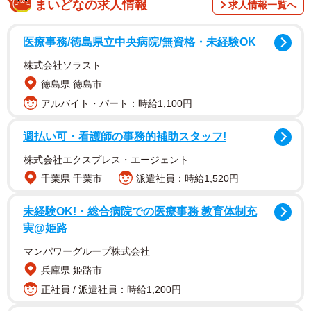
まいどなの求人情報
求人情報一覧へ
しかし、われわれ日本の国益の観点から最近のウクライナ
情勢を捉えるならば、最近のプーチン大統領の発言を最も
医療事務/徳島県立中央病院/無資格・未経験OK
注意するべきだろう。プーチン大統領は最近、「長年の懸
株式会社ソラスト
案だったドネツク人民共和国とルガンスク人民共和国の独
徳島県 徳島市
立と主権を直ちに承認するという決定を下す必要があると
アルバイト・パート：時給1,100円
考えている。また、ウクライナは単なる隣国ではない、わ
れわれの歴史、文化、精神的空間は不可分だ」と発言し
週払い可・看護師の事務的補助スタッフ!
た。
株式会社エクスプレス・エージェント
千葉県 千葉市
派遣社員：時給1,520円
プーチン大統領の脳裏の中には、冷戦でソ連は西側には敗
北した、それによって本来は自らの勢力圏だった東欧に
未経験OK!・総合病院での医療事務 教育体制充
実@姫路
NATOがこの30年間でどんどん侵略してきた、という危機
感があり、ウクライナまでもがそれに追従するということ
マンパワーグループ株式会社
で同大統領の沸点に達し、一連の行動に出たと考えられ
兵庫県 姫路市
る。“単なる隣国ではない、われわれの歴史、文化、精神的
正社員 / 派遣社員：時給1,200円
空間は不可分だ”という発言からは、「ウクライナをNATO