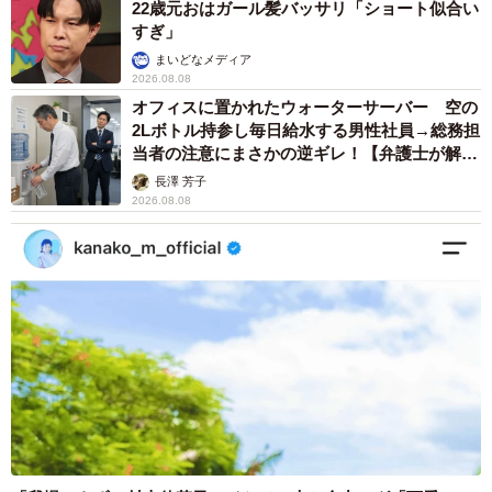
22歳元おはガール髪バッサリ「ショート似合い
すぎ」
まいどなメディア
2026.08.08
オフィスに置かれたウォーターサーバー 空の
2Lボトル持参し毎日給水する男性社員→総務担
当者の注意にまさかの逆ギレ！【弁護士が解
説】
長澤 芳子
2026.08.08