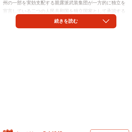
州の一部を実効支配する親露派武装集団が一方的に独立を
宣言している二つの人民共和国を独立国家として承認する
大統領令に署名したことで、ウクライナを巡る情勢はさら
続きを読む
に緊張の度合いが高まった。バイデン大統領もロシアとの
会談を無期限で停止することを明らかにし、今後欧米とロ
シアとの緊張悪化はもう避けられそうにない。