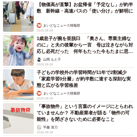
【物価高が直撃】お盆帰省「予定なし」が約半
数 新幹線・高速バスの「使い分け」が鮮明に
まいどなニュース情報部
2026.08.06
1歳息子が腕を亜脱臼 「奥さん、専業主婦な
のに」と夫の後輩から一言 母は泣きながら対
応し必死だった 何年もたった今もたまに思い
出し…
山岡 もと子
2026.08.06
子どもの学校外の学習時間が11年で2割減少
「家庭学習0分層」が約半数に達する深刻な実
態と広がる学習格差
まいどなニュース情報部
2026.08.06
「事故物件」という言葉のイメージにとらわれ
ていませんか？ 不動産業者が語る「物件の可
能性」を閉ざさないために必要なこと
平藤 清刀
2026.08.06