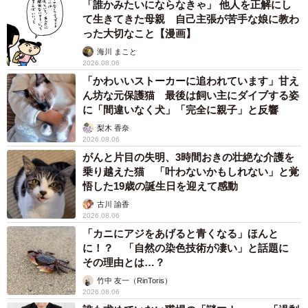
「誰かみたいにならなきゃ」 他人を正解にし
て生きてきた母親 自己主張が苦手な娘に教わ
った大切なこと【漫画】
海川 まこと
2026.08.06
「かわいいストーカーに追われています」甘え
ん坊な元保護猫 最後は飼い主にダイブする姿
に「間違いなく犬」「完全に親子」と反響
梨木 香奈
2026.08.06
がんと片目の失明、3時間おきの壮絶な介護を
乗り越えた猫 「叶わないかもしれない」と覚
悟した19歳の誕生日を迎えて感動
古川 諭香
2026.08.06
「カニにアジをあげると青くなる」ほんと
に！？ 「自然の染色技術が凄い」と話題に
その理由とは…？
竹中 友一（RinToris）
2026.08.06