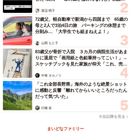
体代表の訴え
渡辺 晴子
72歳父、軽自動車で新潟から四国まで 65歳の
母と2人で3泊4日の旅 パーキングの休憩まで
分刻み… 「大学生でも組まねえよ！」
山岡 もと子
83歳父が骨折で入院 ３カ月の病院生活があま
りに退屈で「画用紙と色鉛筆持ってこい！」→
スケッチブックを見た家族が仰天「これ、売れ
ますよ…」
中将 タカノリ
「これ全部長野県」海外のような絶景ショット
に感動と反響「離れてからいいところだったん
だって気づいた」
行橋 友
６位以降を見る
まいどなファミリー