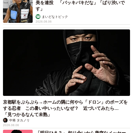
美を連投 「バッキバキだな」「ばり渋いで
す」
まいどなトピック
2026.08.06
京都駅をぶらぶら→ホームの隅に何やら「ドロン」のポーズを
する忍者 この暑い中いったいなぜ？ 近づいてみたら…
「見つかるなんて未熟」
中将 タカノリ
2026.08.06
「明日ひま？」 知り合いから唐突なメッセー