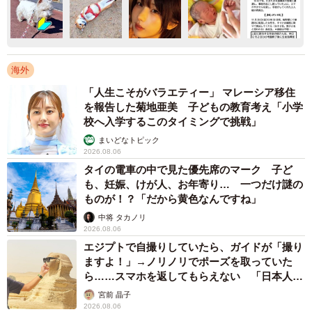
海外
「人生こそがバラエティー」 マレーシア移住
を報告した菊地亜美 子どもの教育考え「小学
校へ入学するこのタイミングで挑戦」
まいどなトピック
2026.08.06
タイの電車の中で見た優先席のマーク 子ど
も、妊娠、けが人、お年寄り… 一つだけ謎の
ものが！？「だから黄色なんですね」
中将 タカノリ
2026.08.06
エジプトで自撮りしていたら、ガイドが「撮り
ますよ！」→ノリノリでポーズを取っていた
ら……スマホを返してもらえない 「日本人は
カモ代表かも」「私は6時間で3万円払った」
宮前 晶子
2026.08.06