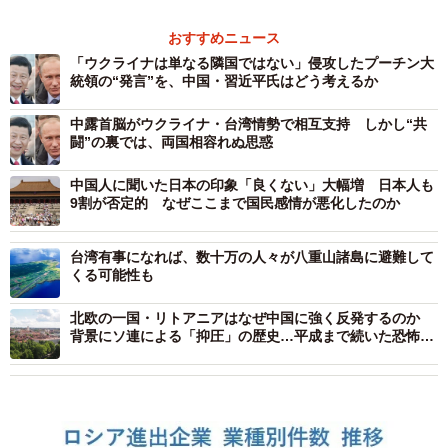
おすすめニュース
「ウクライナは単なる隣国ではない」侵攻したプーチン大
統領の“発言”を、中国・習近平氏はどう考えるか
中露首脳がウクライナ・台湾情勢で相互支持 しかし“共
闘”の裏では、両国相容れぬ思惑
中国人に聞いた日本の印象「良くない」大幅増 日本人も
9割が否定的 なぜここまで国民感情が悪化したのか
台湾有事になれば、数十万の人々が八重山諸島に避難して
くる可能性も
北欧の一国・リトアニアはなぜ中国に強く反発するのか
背景にソ連による「抑圧」の歴史…平成まで続いた恐怖政
治