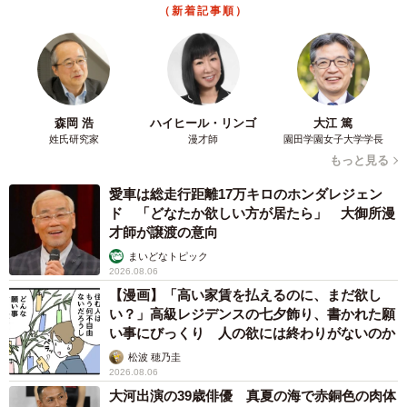
（新着記事順）
森岡 浩
ハイヒール・リンゴ
大江 篤
姓氏研究家
漫才師
園田学園女子大学学長
もっと見る
愛車は総走行距離17万キロのホンダレジェン
ド 「どなたか欲しい方が居たら」 大御所漫
才師が譲渡の意向
まいどなトピック
2026.08.06
【漫画】「高い家賃を払えるのに、まだ欲し
い？」高級レジデンスの七夕飾り、書かれた願
い事にびっくり 人の欲には終わりがないのか
松波 穂乃圭
2026.08.06
大河出演の39歳俳優 真夏の海で赤銅色の肉体