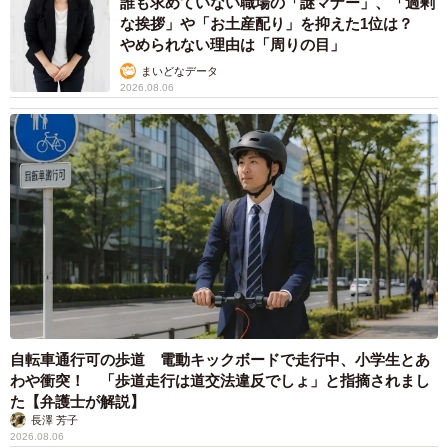
誰も求めていない職場の「謎マナー」、「過剰
な挨拶」や「お土産配り」を抑えた1位は？
やめられない理由は「周りの目」
まいどなデータ
2026.08.06
自転車通行可の歩道 電動キックボードで走行中、小学生とあ
わや衝突！ 「歩道走行は道交法違反でしょ」と指摘されまし
た【弁護士が解説】
長澤 芳子
2026.08.06