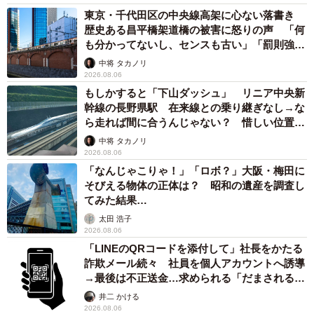
東京・千代田区の中央線高架に心ない落書き
歴史ある昌平橋架道橋の被害に怒りの声 「何
も分かってないし、センスも古い」「罰則強化
して」
中将 タカノリ
2026.08.06
もしかすると「下山ダッシュ」 リニア中央新
幹線の長野県駅 在来線との乗り継ぎなし→な
ら走れば間に合うんじゃない？ 惜しい位置関
係が反響
中将 タカノリ
2026.08.06
「なんじゃこりゃ！」「ロボ？」大阪・梅田に
そびえる物体の正体は？ 昭和の遺産を調査し
てみた結果…
太田 浩子
2026.08.06
「LINEのQRコードを添付して」社長をかたる
詐欺メール続々 社員を個人アカウントへ誘導
→最後は不正送金…求められる「だまされる前
提」の対策
井二 かける
2026.08.06