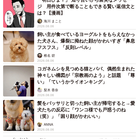
ジ 用件次第で断ることもできる賢い返信文と
は？【漫画】
海川 まこと
2026.08.06
飼い主が食べているヨーグルトをもらえなかっ
た犬さん、爆裂に拗ねた顔がかわいすぎ「鼻息
フスフス」「反則レベル」
椎名 碧
2026.08.06
コガネムシを見つめる猫とパパ、偶然生まれた
神々しい構図が「宗教画のよう」と話題 「尊
い」「ていうかライオンキング」
梨木 香奈
2026.08.06
髪をバッサリと切った飼い主が帰宅すると→愛
犬たちの反応に「ワンコ様でも戸惑うのね
（笑）」「困り顔がかわいい」
ANNA
2026.08.06