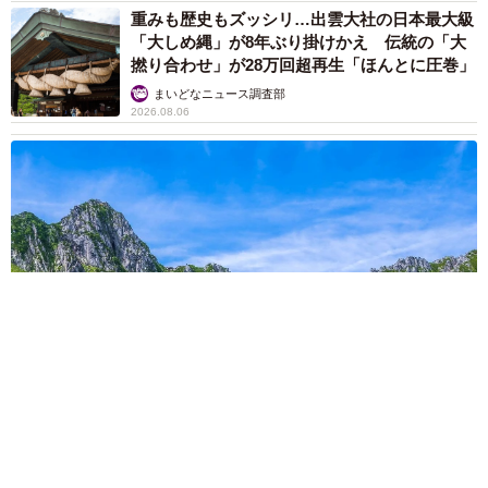
重みも歴史もズッシリ…出雲大社の日本最大級
「大しめ縄」が8年ぶり掛けかえ 伝統の「大
撚り合わせ」が28万回超再生「ほんとに圧巻」
まいどなニュース調査部
2026.08.06
「これ全部長野県」海外のような絶景ショットに感動と反響
「離れてからいいところだったんだって気づいた」
行橋 友