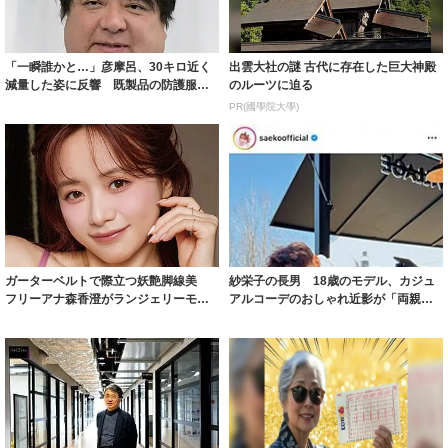
「一瞬誰かと…」彦摩呂、30キロ近く
出雲大社の謎 古代に存在した巨大神殿
減量した姿に反響 既製品の防護服が
のルーツに迫る
着られると...
PR(國學院大學)
ガーターベルトで際立つ妖艶脚線美
紗栄子の長男 18歳のモデル、カジュ
フリーアナ森香澄がランジェリーモデ
アルコーデのおしゃれ近影が「両親の
ルに ｢PE...
いいとこ取...