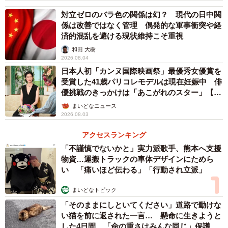
対立ゼロのバラ色の関係は幻？ 現代の日中関
係は改善ではなく管理 偶発的な軍事衝突や経
済的混乱を避ける現状維持こそ重視
和田 大樹
2026.08.04
日本人初「カンヌ国際映画祭」最優秀女優賞を
受賞した41歳パリコレモデルは現在妊娠中 俳
優挑戦のきっかけは「あこがれのスター」【徹
子の部屋】
まいどなニュース
2026.08.03
アクセスランキング
「不謹慎でないかと」実力派歌手、熊本へ支援
物資…運搬トラックの車体デザインにためら
い 「痛いほど伝わる」「行動され立派」
まいどなトピック
「そのままにしといてください」道路で動けな
い猫を前に返された一言… 懸命に生きようと
した4日間 「命の重さはみんな同じ」保護団