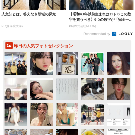
人文知とは、答えなき領域の探究
【昭和43年以前生まれはロト６この数
字を買うべき】6つの数字が「完全一
致」する方...
PR(國學院大學)
PR(株式会社MURA)
Recommended by
昨日の人気フォトセレクション