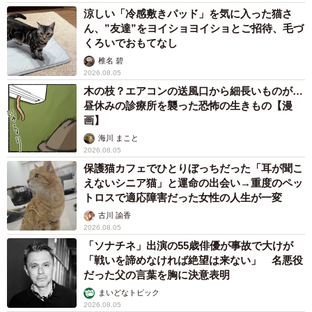
涼しい「冷感敷きパッド」を気に入った猫さ
ん、”友達”をヨイショヨイショとご招待、毛づ
くろいでおもてなし
椎名 碧
2026.08.05
木の枝？エアコンの送風口から細長いものが…
昼休みの診療所を襲った恐怖の生きもの【漫
画】
海川 まこと
2026.08.05
保護猫カフェでひとりぼっちだった「耳が聞こ
えないシニア猫」と運命の出会い→重度のペッ
トロスで適応障害だった女性の人生が一変
古川 諭香
2026.08.05
「ソナチネ」出演の55歳俳優が事故で大けが
「戦いを諦めなければ絶望は来ない」 名悪役
だった父の言葉を胸に決意表明
まいどなトピック
2026.08.05