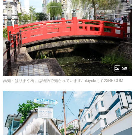
5/9
高知・はりまや橋。恋物語で知られています/ akiyoko(c)123RF.COM