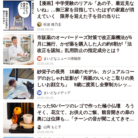
【漫画】中学受験のリアル「あの子、最近見な
いね」…御三家を目指していたはずの家庭が消
えていく 限界を迎えた子を目の当りに
松波 穂乃圭
2026.08.05
市販薬のオーバードーズ対策で改正薬機法が5
月に施行、かぜ薬を購入した人の約6割が「法
改正を認知」乱用防止の指定成分とは？
まいどなニュース情報部
2026.08.05
紗栄子の長男 18歳のモデル、カジュアルコー
デのおしゃれ近影が「両親のいいとこ取りの美
しいお顔立ち」 9歳に渡英し全寮制カレッジ
で学ぶ
まいどなメディア
2026.08.05
たった50パーツのレゴで作った極小仏壇 ろう
そく、花立て、お供えのご飯、観音開きの扉の
奥には位牌も…「チーンの音が聞こえてきそ
う」
山岡 もと子
2026.08.05