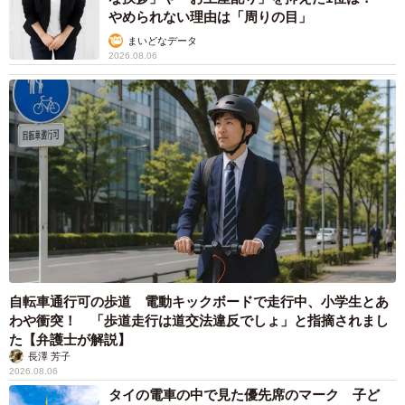
やめられない理由は「周りの目」
まいどなデータ
2026.08.06
自転車通行可の歩道 電動キックボードで走行中、小学生とあ
わや衝突！ 「歩道走行は道交法違反でしょ」と指摘されまし
た【弁護士が解説】
長澤 芳子
2026.08.06
タイの電車の中で見た優先席のマーク 子ど