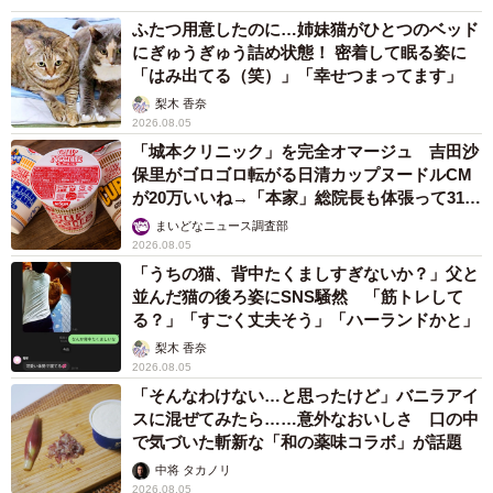
ふたつ用意したのに…姉妹猫がひとつのベッド
にぎゅうぎゅう詰め状態！ 密着して眠る姿に
「はみ出てる（笑）」「幸せつまってます」
梨木 香奈
2026.08.05
「城本クリニック」を完全オマージュ 吉田沙
保里がゴロゴロ転がる日清カップヌードルCM
が20万いいね→「本家」総院長も体張って31万
いいね
まいどなニュース調査部
2026.08.05
「うちの猫、背中たくましすぎないか？」父と
並んだ猫の後ろ姿にSNS騒然 「筋トレして
る？」「すごく丈夫そう」「ハーランドかと」
梨木 香奈
2026.08.05
「そんなわけない…と思ったけど」バニラアイ
スに混ぜてみたら……意外なおいしさ 口の中
で気づいた斬新な「和の薬味コラボ」が話題
中将 タカノリ
2026.08.05