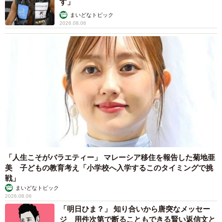
す」
まいどなトピック
2026.08.06
「人生こそがバラエティー」 マレーシア移住を報告した菊地亜
美 子どもの教育考え「小学校へ入学するこのタイミングで挑
戦」
まいどなトピック
2026.08.06
「明日ひま？」 知り合いから唐突なメッセー
ジ 用件次第で断ることもできる賢い返信文と