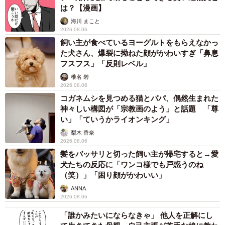
は？【漫画】
海川 まこと
2026.08.06
飼い主が食べているヨーグルトをもらえなかっ
た犬さん、爆裂に拗ねた顔がかわいすぎ「鼻息
フスフス」「反則レベル」
椎名 碧
2026.08.06
コガネムシを見つめる猫とパパ、偶然生まれた
神々しい構図が「宗教画のよう」と話題 「尊
い」「ていうかライオンキング」
梨木 香奈
2026.08.06
髪をバッサリと切った飼い主が帰宅すると→愛
犬たちの反応に「ワンコ様でも戸惑うのね
（笑）」「困り顔がかわいい」
ANNA
2026.08.06
「誰かみたいにならなきゃ」 他人を正解にし