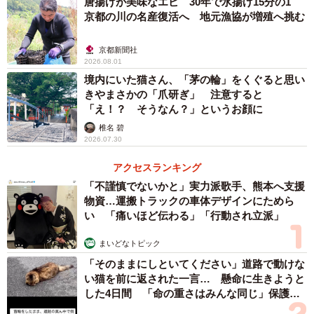
唐揚げが美味なエビ 30年で水揚げ15分の1
京都の川の名産復活へ 地元漁協が増殖へ挑む
京都新聞社
2026.08.01
境内にいた猫さん、「茅の輪」をくぐると思い
きやまさかの「爪研ぎ」 注意すると
「え！？ そうなん？」というお顔に
椎名 碧
2026.07.30
アクセスランキング
「不謹慎でないかと」実力派歌手、熊本へ支援
物資…運搬トラックの車体デザインにためら
い 「痛いほど伝わる」「行動され立派」
まいどなトピック
「そのままにしといてください」道路で動けな
い猫を前に返された一言… 懸命に生きようと
した4日間 「命の重さはみんな同じ」保護団
体代表の訴え