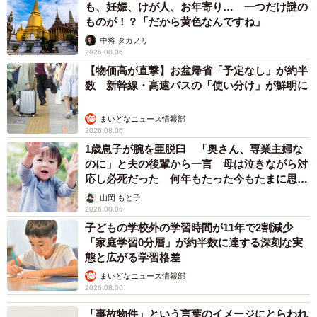
も、妊娠、けが人、お年寄り… 一つだけ謎の
ものが！？「だから黄色なんですね」
中将 タカノリ
2026.08.06
【物価高が直撃】お盆帰省「予定なし」が約半
数 新幹線・高速バスの「使い分け」が鮮明に
まいどなニュース情報部
2026.08.06
1歳息子が腕を亜脱臼 「奥さん、専業主婦な
のに」と夫の後輩から一言 母は泣きながら対
応し必死だった 何年もたった今もたまに思い
出し…
山岡 もと子
2026.08.06
子どもの学校外の学習時間が11年で2割減少
「家庭学習0分層」が約半数に達する深刻な実
態と広がる学習格差
まいどなニュース情報部
2026.08.06
「事故物件」という言葉のイメージにとらわれ