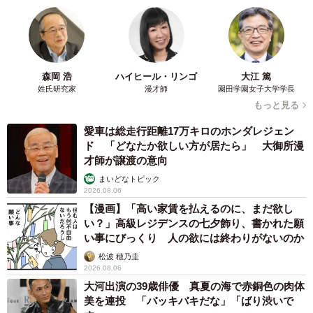
森岡 浩
ハイヒール・リンゴ
大江 篤
姓氏研究家
漫才師
園田学園女子大学学長
もっと見る
愛車は総走行距離17万キロのホンダレジェン
ド 「どなたか欲しい方が居たら」 大御所漫
才師が譲渡の意向
まいどなトピック
2026.08.06
【漫画】「高い家賃を払えるのに、まだ欲し
い？」高級レジデンスの七夕飾り、書かれた願
い事にびっくり 人の欲には終わりがないのか
松波 穂乃圭
2026.08.06
大河出演の39歳俳優 真夏の海で赤銅色の肉体
美を連投 「バッキバキだな」「ばり渋いで