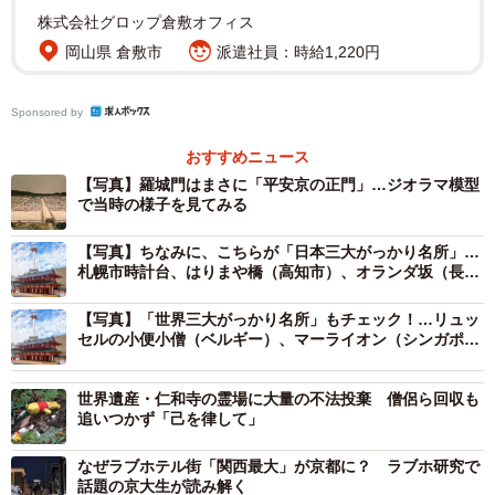
株式会社グロップ倉敷オフィス
岡山県 倉敷市
派遣社員：時給1,220円
Sponsored by
おすすめニュース
【写真】羅城門はまさに「平安京の正門」…ジオラマ模型
で当時の様子を見てみる
【写真】ちなみに、こちらが「日本三大がっかり名所」…
札幌市時計台、はりまや橋（高知市）、オランダ坂（長崎
市）
【写真】「世界三大がっかり名所」もチェック！…リュッ
セルの小便小僧（ベルギー）、マーライオン（シンガポー
ル）、コペンハーゲンの人魚姫像（デンマーク）
世界遺産・仁和寺の霊場に大量の不法投棄 僧侶ら回収も
追いつかず「己を律して」
なぜラブホテル街「関西最大」が京都に？ ラブホ研究で
話題の京大生が読み解く