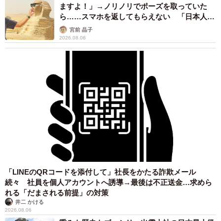
ますよ！」→ノリノリでポーズを取っていた
ら……スマホを返してもらえない 「日本人は
カモ代表かも」「私は6時間で3万円払った」
宮前 晶子
2026.08.06
「LINEのQRコードを添付して」社長をかたる詐欺メール
続々 社員を個人アカウントへ誘導→最後は不正送金…求めら
れる「だまされる前提」の対策
井二 かける
2026.08.06