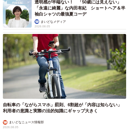
透明感が半端ない！ 「50歳には見えない」
「永遠に綺麗」な内田有紀 ショートヘア＆半
袖白シャツの最強夏コーデ
まいどなメディア
2026.08.05
自転車の「ながらスマホ」罰則、6割超が「内容は知らない」
利用者の意識と実際の法的知識にギャップ大きく
まいどなニュース情報部
2026.08.05