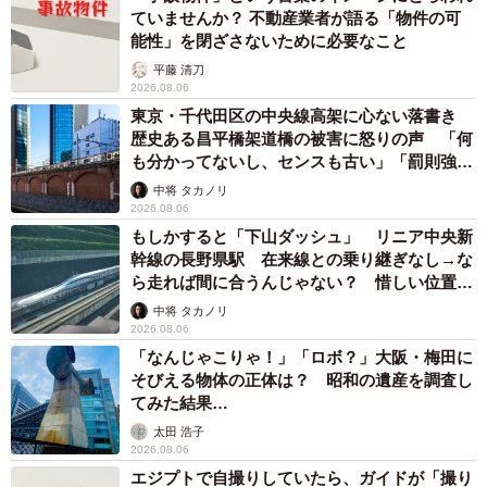
ていませんか？ 不動産業者が語る「物件の可
能性」を閉ざさないために必要なこと
平藤 清刀
2026.08.06
東京・千代田区の中央線高架に心ない落書き
歴史ある昌平橋架道橋の被害に怒りの声 「何
も分かってないし、センスも古い」「罰則強化
して」
中将 タカノリ
2026.08.06
もしかすると「下山ダッシュ」 リニア中央新
幹線の長野県駅 在来線との乗り継ぎなし→な
ら走れば間に合うんじゃない？ 惜しい位置関
係が反響
中将 タカノリ
2026.08.06
「なんじゃこりゃ！」「ロボ？」大阪・梅田に
そびえる物体の正体は？ 昭和の遺産を調査し
てみた結果…
太田 浩子
2026.08.06
エジプトで自撮りしていたら、ガイドが「撮り