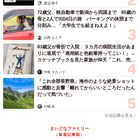
渡辺 晴子
72歳父、軽自動車で新潟から四国まで 65歳の
母と2人で3泊4日の旅 パーキングの休憩まで
分刻み… 「大学生でも組まねえよ！」
山岡 もと子
83歳父が骨折で入院 ３カ月の病院生活があま
りに退屈で「画用紙と色鉛筆持ってこい！」→
スケッチブックを見た家族が仰天「これ、売れ
ますよ…」
中将 タカノリ
「これ全部長野県」海外のような絶景ショット
に感動と反響「離れてからいいところだったん
だって気づいた」
行橋 友
６位以降を見る
まいどなファミリー
（新着記事順）