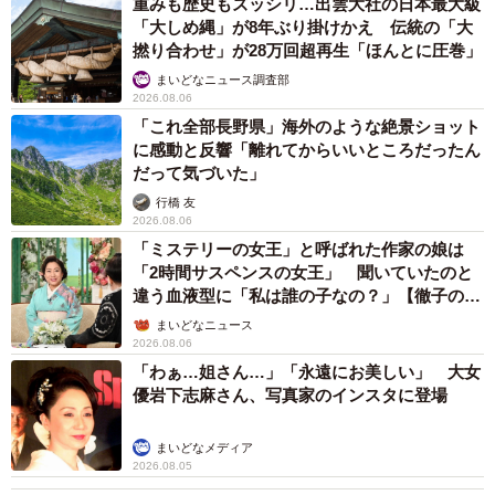
重みも歴史もズッシリ…出雲大社の日本最大級
「大しめ縄」が8年ぶり掛けかえ 伝統の「大
撚り合わせ」が28万回超再生「ほんとに圧巻」
まいどなニュース調査部
2026.08.06
「これ全部長野県」海外のような絶景ショット
に感動と反響「離れてからいいところだったん
だって気づいた」
行橋 友
2026.08.06
「ミステリーの女王」と呼ばれた作家の娘は
「2時間サスペンスの女王」 聞いていたのと
違う血液型に「私は誰の子なの？」【徹子の部
屋】
まいどなニュース
2026.08.06
「わぁ…姐さん…」「永遠にお美しい」 大女
優岩下志麻さん、写真家のインスタに登場
まいどなメディア
2026.08.05