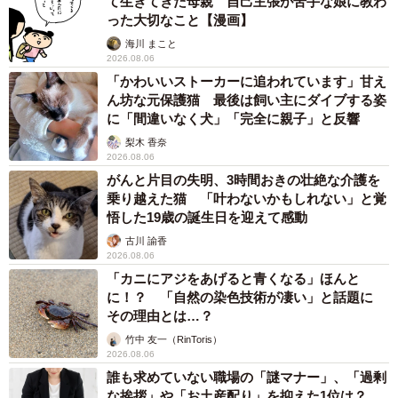
て生きてきた母親 自己主張が苦手な娘に教わ
った大切なこと【漫画】
海川 まこと
2026.08.06
「かわいいストーカーに追われています」甘え
ん坊な元保護猫 最後は飼い主にダイブする姿
に「間違いなく犬」「完全に親子」と反響
梨木 香奈
2026.08.06
がんと片目の失明、3時間おきの壮絶な介護を
乗り越えた猫 「叶わないかもしれない」と覚
悟した19歳の誕生日を迎えて感動
古川 諭香
2026.08.06
「カニにアジをあげると青くなる」ほんと
に！？ 「自然の染色技術が凄い」と話題に
その理由とは…？
竹中 友一（RinToris）
2026.08.06
誰も求めていない職場の「謎マナー」、「過剰
な挨拶」や「お土産配り」を抑えた1位は？