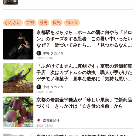
かんさい
京都
歴史
観光
街ネタ
京都駅をぶらぶら→ホームの隅に何やら「ドロ
ン」のポーズをする忍者 この暑い中いったい
なぜ？ 近づいてみたら… 「見つかるなんて
未熟」
中将 タカノリ
2026.08.06
「ふざけてません…真剣です」京都の老舗和菓
子店 次はカブトムシの幼虫 職人が手がけた
ゲテモノ和菓子 見事な造形に「気持ち悪いく
らいリアル」
中将 タカノリ
2026.08.05
京都の老舗金平糖店が「珍しい果実」で新商品
づくり きっかけは「亡き母の名前」から
京都新聞社
2026.08.02