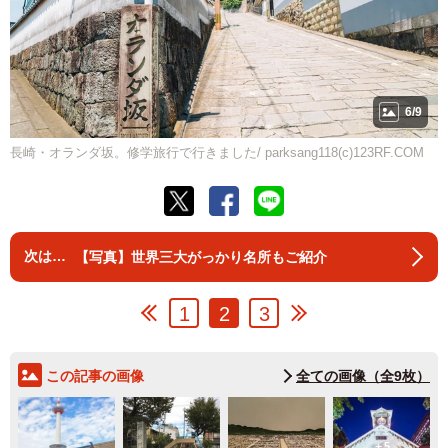
6/9
長崎・オランダ坂。修学旅行で行きました/ parksang118(c)123RF.COM
【写真】世界三大がっかり名所もご紹介
1
2
3
この記事の画像
全ての画像（全9枚）
5