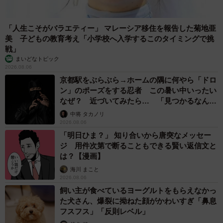
「人生こそがバラエティー」 マレーシア移住を報告した菊地亜
美 子どもの教育考え「小学校へ入学するこのタイミングで挑
戦」
まいどなトピック
2026.08.06
京都駅をぶらぶら→ホームの隅に何やら「ドロ
ン」のポーズをする忍者 この暑い中いったい
なぜ？ 近づいてみたら… 「見つかるなんて
未熟」
中将 タカノリ
2026.08.06
「明日ひま？」 知り合いから唐突なメッセー
ジ 用件次第で断ることもできる賢い返信文と
は？【漫画】
海川 まこと
2026.08.06
飼い主が食べているヨーグルトをもらえなかっ
た犬さん、爆裂に拗ねた顔がかわいすぎ「鼻息
フスフス」「反則レベル」