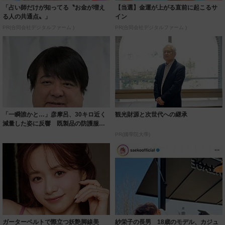
「占い師だけが知ってる〝お金が増え
【当選】金運が上がる直前に起こるサ
る人の共通点〟」
イン
PR(合同会社デジタルファーム )
PR(合同会社デジタルファーム )
「一瞬誰かと…」彦摩呂、30キロ近く
観光財源と次世代への継承
減量した姿に反響 既製品の防護服が
着られると...
PR(國學院大學)
ガーターベルトで際立つ妖艶脚線美
紗栄子の長男 18歳のモデル、カジュ