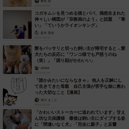
椎名 碧
2026.08.06
コガネムシを見つめる猫とパパ、偶然生まれた
神々しい構図が「宗教画のよう」と話題 「尊
い」「ていうかライオンキング」
梨木 香奈
2026.08.06
髪をバッサリと切った飼い主が帰宅すると→愛
犬たちの反応に「ワンコ様でも戸惑うのね
（笑）」「困り顔がかわいい」
ANNA
2026.08.06
「誰かみたいにならなきゃ」 他人を正解にし
て生きてきた母親 自己主張が苦手な娘に教わ
った大切なこと【漫画】
海川 まこと
2026.08.06
「かわいいストーカーに追われています」甘え
ん坊な元保護猫 最後は飼い主にダイブする姿
に「間違いなく犬」「完全に親子」と反響