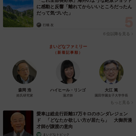
「これ全部長野県」海外のような絶景ショット
に感動と反響「離れてからいいところだったん
だって気づいた」
行橋 友
６位以降を見る
まいどなファミリー
（新着記事順）
森岡 浩
ハイヒール・リンゴ
大江 篤
姓氏研究家
漫才師
園田学園女子大学学長
もっと見る
愛車は総走行距離17万キロのホンダレジェン
ド 「どなたか欲しい方が居たら」 大御所漫
才師が譲渡の意向
まいどなトピック