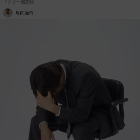
ドクター備忘録
尾原 徹司