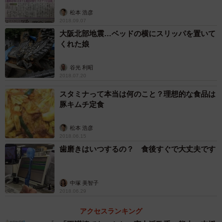
松本 浩彦
2018.09.07
大阪北部地震…ベッドの横にスリッパを置いて
くれた娘
谷光 利昭
2018.07.20
スタミナって本当は何のこと？理想的な食品は
豚キムチ定食
松本 浩彦
2018.06.15
歯磨きはいつするの？ 食後すぐで大丈夫です
中塚 美智子
2018.06.29
アクセスランキング