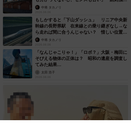
して」
中将 タカノリ
2026.08.06
もしかすると「下山ダッシュ」 リニア中央新
幹線の長野県駅 在来線との乗り継ぎなし→な
ら走れば間に合うんじゃない？ 惜しい位置関
係が反響
中将 タカノリ
2026.08.06
「なんじゃこりゃ！」「ロボ？」大阪・梅田に
そびえる物体の正体は？ 昭和の遺産を調査し
てみた結果…
太田 浩子
2026.08.06