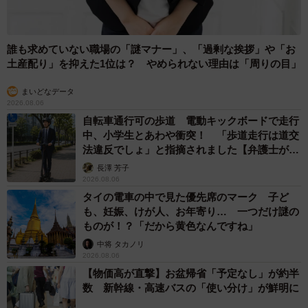
誰も求めていない職場の「謎マナー」、「過剰な挨拶」や「お
土産配り」を抑えた1位は？ やめられない理由は「周りの目」
まいどなデータ
2026.08.06
自転車通行可の歩道 電動キックボードで走行
中、小学生とあわや衝突！ 「歩道走行は道交
法違反でしょ」と指摘されました【弁護士が解
説】
長澤 芳子
2026.08.06
タイの電車の中で見た優先席のマーク 子ど
も、妊娠、けが人、お年寄り… 一つだけ謎の
ものが！？「だから黄色なんですね」
中将 タカノリ
2026.08.06
【物価高が直撃】お盆帰省「予定なし」が約半
数 新幹線・高速バスの「使い分け」が鮮明に