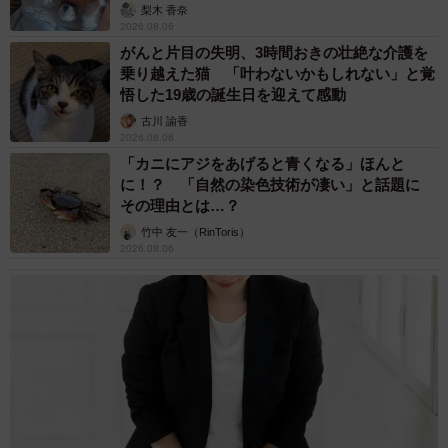
梨木 香奈
2026.08.06
がんと片目の失明、3時間おきの壮絶な介護を
乗り越えた猫 「叶わないかもしれない」と覚
悟した19歳の誕生日を迎えて感動
古川 諭香
2026.08.06
「カニにアジをあげると青くなる」ほんと
に！？ 「自然の染色技術が凄い」と話題に
その理由とは…？
竹中 友一（RinToris）
2026.08.06