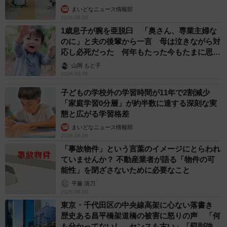
まいどなニュース情報部
2026.08.06
1歳息子が腕を亜脱臼 「奥さん、専業主婦な
のに」と夫の後輩から一言 母は泣きながら対
応し必死だった 何年もたった今もたまに思い
出し…
山岡 もと子
2026.08.06
子どもの学校外の学習時間が11年で2割減少
「家庭学習0分層」が約半数に達する深刻な実
態と広がる学習格差
まいどなニュース情報部
2026.08.06
「事故物件」という言葉のイメージにとらわれ
ていませんか？ 不動産業者が語る「物件の可
能性」を閉ざさないために必要なこと
平藤 清刀
2026.08.06
東京・千代田区の中央線高架に心ない落書き
歴史ある昌平橋架道橋の被害に怒りの声 「何
も分かってないし、センスも古い」「罰則強化