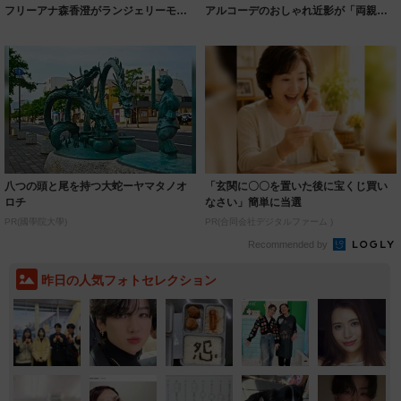
フリーアナ森香澄がランジェリーモデ
アルコーデのおしゃれ近影が「両親の
ルに ｢PE...
いいとこ取...
八つの頭と尾を持つ大蛇ーヤマタノオ
「玄関に〇〇を置いた後に宝くじ買い
ロチ
なさい」簡単に当選
PR(國學院大學)
PR(合同会社デジタルファーム )
Recommended by
昨日の人気フォトセレクション