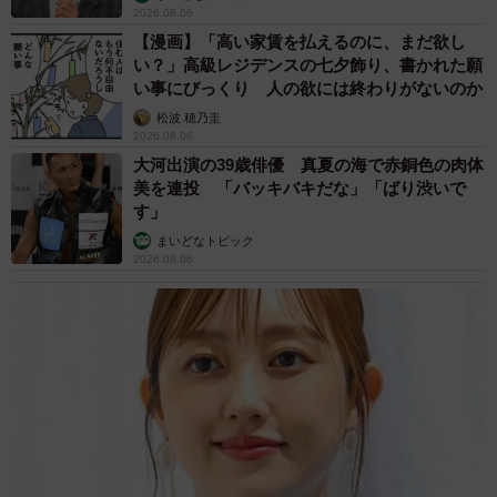
2026.08.06
【漫画】「高い家賃を払えるのに、まだ欲し
い？」高級レジデンスの七夕飾り、書かれた願
い事にびっくり 人の欲には終わりがないのか
松波 穂乃圭
2026.08.06
大河出演の39歳俳優 真夏の海で赤銅色の肉体
美を連投 「バッキバキだな」「ばり渋いで
す」
まいどなトピック
2026.08.06