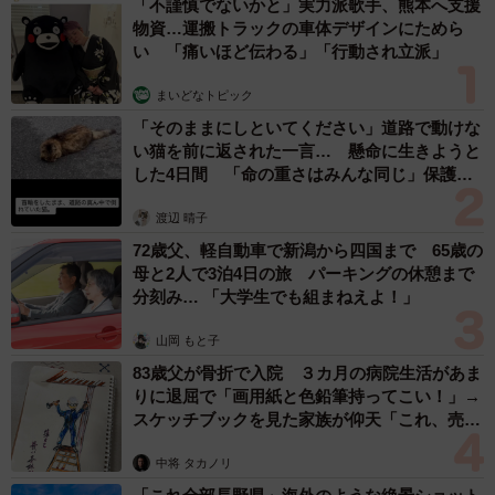
「不謹慎でないかと」実力派歌手、熊本へ支援
物資…運搬トラックの車体デザインにためら
い 「痛いほど伝わる」「行動され立派」
まいどなトピック
「そのままにしといてください」道路で動けな
い猫を前に返された一言… 懸命に生きようと
した4日間 「命の重さはみんな同じ」保護団
体代表の訴え
渡辺 晴子
72歳父、軽自動車で新潟から四国まで 65歳の
母と2人で3泊4日の旅 パーキングの休憩まで
分刻み… 「大学生でも組まねえよ！」
山岡 もと子
83歳父が骨折で入院 ３カ月の病院生活があま
りに退屈で「画用紙と色鉛筆持ってこい！」→
スケッチブックを見た家族が仰天「これ、売れ
ますよ…」
中将 タカノリ