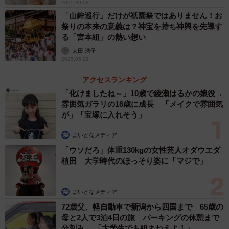
2025.09.08
「山鉾巡行」だけが祇園祭ではありません！お
祭りの本来の意義は？神宝を持ち神輿を先導す
る「宮本組」の熱い想い
太田 浩子
2025.05.29
アクセスランキング
「化けましたね～」10歳で綾瀬はるかの娘役→
雰囲気ガラリの18歳に成長 「メイクで雰囲気
が」「宝塚に入れそう」
まいどなメディア
「ウソだろ」体重130kgの女性芸人オダウエダ
植田 大学時代のほっそり姿に「マジで」
まいどなメディア
72歳父、軽自動車で新潟から四国まで 65歳の
母と2人で3泊4日の旅 パーキングの休憩まで
分刻み… 「大学生でも組まねえよ！」