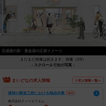
完成後の新・黄金湯の正面イメージ
まだまだ画像は続きます。画像（2/9）
↓ スクロールで次の写真 ↓
まいどなの求人情報
求人情報一覧へ
液卵の製造工程における検品作業
NEW
株式会社ティーエフエム