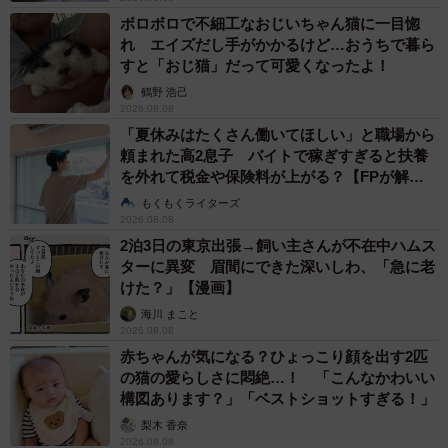
ボロボロで不細工なおじいちゃん猫に一目惚
れ エイズだし手がかかるけど…おうちで暮ら
すと「おじ猫」だって可愛くなったよ！
鶴野 浩己
2026.08.08
「夏休みはたくさん働いてほしい」と職場から
頼まれた高2息子 バイトで稼ぎすぎると扶養
を外れて税金や保険料が上がる？【FPが解
説】
もくもくライターズ
2026.08.08
2泊3日の東京出張→飼い主さんが不在中ハムス
ターに異変 眉間にできた深いしわ、「急に老
けた？」【漫画】
海川 まこと
2026.08.08
赤ちゃんが気になる？ひょっこり顔を出す2匹
の猫の愛らしさに悶絶…！ 「こんなかわいい
構図あります？」「ベストショットすぎる！」
梨木 香奈
2026.08.08