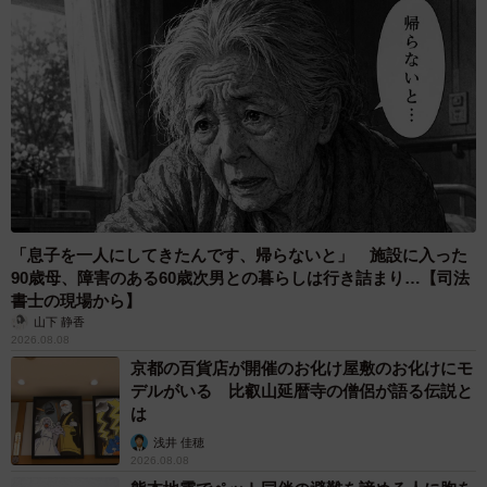
「息子を一人にしてきたんです、帰らないと」 施設に入った
90歳母、障害のある60歳次男との暮らしは行き詰まり…【司法
書士の現場から】
山下 静香
2026.08.08
京都の百貨店が開催のお化け屋敷のお化けにモ
デルがいる 比叡山延暦寺の僧侶が語る伝説と
は
浅井 佳穂
2026.08.08