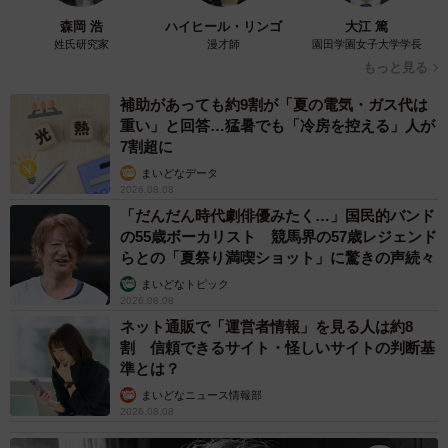
森岡 浩
ハイヒール・リンゴ
大江 篤
姓氏研究家
漫才師
園田学園女子大学学長
もっと見る
補助があっても約9割が「夏の電気・ガス代は
重い」と回答…猛暑でも「冷房を控える」人が
7割超に
まいどなデータ
2026.08.08
「だんだん時代劇俳優みたく…」国民的バンド
の55歳ボーカリスト 競馬界の57歳レジェンド
らとの「夏祭り満喫ショット」に驚きの声続々
まいどなトピック
2026.08.08
ネット通販で「運営者情報」を見る人は約8
割 信頼できるサイト・怪しいサイトの判断基
準とは？
まいどなニュース情報部
2026.08.08