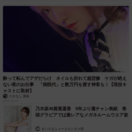
酔って転んでアザだらけ ネイルも折れて超悲惨 ケガが絶え
ない夜のお仕事 「病院代」と数万円を渡す神客も！【現役キ
ャストに取材】
たかなし 亜妖
2026.08.07
乃木坂46賀喜遥香 5年ぶり週チャン表紙 巻
頭グラビアでは激レアなメガネルームウエア姿
まいどなニュースエンタメ部