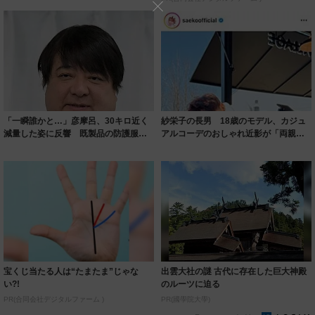
「一瞬誰かと…」彦摩呂、30キロ近く
紗栄子の長男 18歳のモデル、カジュ
減量した姿に反響 既製品の防護服が
アルコーデのおしゃれ近影が「両親の
着られると...
いいとこ取...
宝くじ当たる人は“たまたま”じゃな
出雲大社の謎 古代に存在した巨大神殿
い?!
のルーツに迫る
PR(合同会社デジタルファーム )
PR(國學院大學)