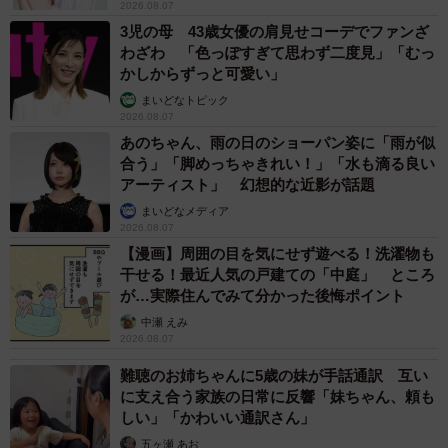
2026.08.07
3児の母 43歳女優の肩見せコーデでファンざ
わざわ 「色っぽすぎて思わず二度見」「むっ
かしからずっと可愛い」
まいどなトピック
2026.08.07
あのちゃん、雨の日のショーパン姿に「雨が似
合う」「脚めっちゃきれい！」「水も滴る良い
アーティスト」 幻想的な近影が話題
まいどなメディア
2026.08.07
【漫画】周囲の目を気にせず遊べる！洗濯物も
干せる！最近人気の戸建ての「中庭」 ところ
が…実際住んでみて分かった後悔ポイント
中瀬 えみ
2026.08.07
難聴のお姉ちゃんに5歳の妹が手話通訳 互い
に支え合う家族の日常に反響「妹ちゃん、頼も
しい」「かわいい通訳さん」
五ヶ瀬 あお