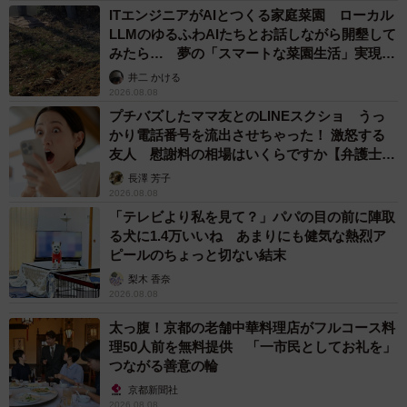
ITエンジニアがAIとつくる家庭菜園 ローカル
LLMのゆるふわAIたちとお話しながら開墾して
みたら… 夢の「スマートな菜園生活」実現な
るか
井二 かける
2026.08.08
プチバズしたママ友とのLINEスクショ うっ
かり電話番号を流出させちゃった！ 激怒する
友人 慰謝料の相場はいくらですか【弁護士が
解説】
長澤 芳子
2026.08.08
「テレビより私を見て？」パパの目の前に陣取
る犬に1.4万いいね あまりにも健気な熱烈ア
ピールのちょっと切ない結末
梨木 香奈
2026.08.08
太っ腹！京都の老舗中華料理店がフルコース料
理50人前を無料提供 「一市民としてお礼を」
つながる善意の輪
京都新聞社
2026.08.08