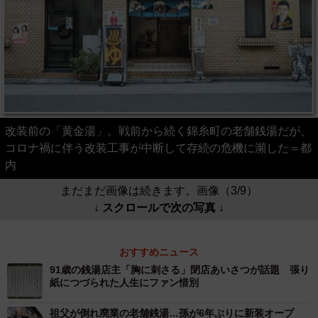
改装前の「黄金湯」。戦前から続く錦糸町の老舗銭湯だが、
コロナ禍に伴う改装工事が中断して存続の危機に瀕した＝都
内
まだまだ画像は続きます。画像（3/9）
↓ スクロールで次の写真 ↓
おすすめニュース
91歳の銭湯店主「胸に刺さる」閉店あいさつが話題 張り
紙につづられた人生にファン惜別
祖父が倒れ廃業の老舗銭湯…孫が6年ぶりに新装オープ