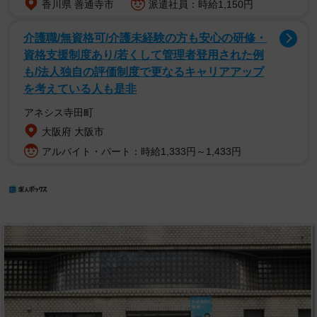
香川県 善通寺市
派遣社員：時給1,150円
介護職/無資格可/介護未経験の方も安心の研修・
資格支援制度あり/若くして管理者登用された例
も/法人独自の評価制度で更なるキャリアアップ
を考えている人も是非
アネシス寺田町
大阪府 大阪市
アルバイト・パート：時給1,333円～1,433円