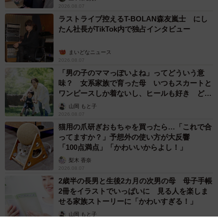
2026.08.07
ラストライブ控えるT-BOLAN森友嵐士 にし
たん社長がTikTok内で独占インタビュー
まいどなニュース
2026.08.07
「男の子のママっぽいよね」ってどういう意
味？ 女系家族で育った母 いつもスカートと
ワンピースしか着ないし、ヒールも好き どの
へんが…
山岡 もと子
2026.08.07
猫用の爪研ぎおもちゃを買ったら…「これで合
ってますか？」予想外の使い方が大反響
「100点満点」「かわいいからよし！」
梨木 香奈
2026.08.07
2歳半の長男と生後2カ月の次男の母 母子手帳
2冊をイラストでいっぱいに 見る人を楽しま
せる家族ストーリーに「かわいすぎる！」
山岡 もと子