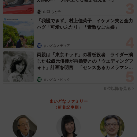
山岡 もと子
「我慢できず」村上佳菜子、イケメン夫と全力
ハグ「可愛いふたり」「素敵なご夫婦」
まいどなメディア
両親は「東京キッド」の看板役者 ライダー演
じた42歳元俳優が再婚妻との「ウエディングフ
ォト」計画を明言 「センスあるカメラマン求
む」
まいどなトピック
６位以降を見る
まいどなファミリー
（新着記事順）