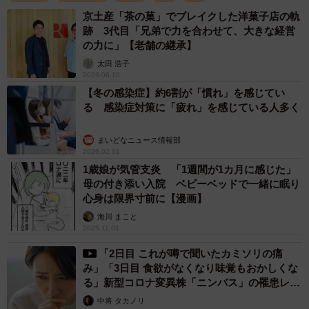
京土産「茶の菓」でブレイクした洋菓子店の軌
跡 3代目「兄弟で力を合わせて、大きな経営
の力に」【老舗の継承】
太田 浩子
2026.06.10
【冬の感染症】約6割が「慣れ」を感じてい
る 感染症対策に「疲れ」を感じている人多く
まいどなニュース情報部
2026.02.01
1歳娘が気管支炎 「1週間が1カ月に感じた」
母の付き添い入院 ベビーベッドで一緒に眠り
心身は限界寸前に【漫画】
海川 まこと
2025.11.01
「2日目 これが噂で聞いたカミソリの痛
み」「3日目 食欲がなくなり味覚もおかしくな
る」新型コロナ変異株「ニンバス」の罹患レポ
ートが話題
中将 タカノリ