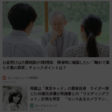
お盆明けは介護相談が3割増加 帰省時に確認したい「離れて暮
らす親の異変」チェックポイントは？
まいどなニュース情報部
2026.08.08
両親は「東京キッド」の看板役者 ライダー演
じた42歳元俳優が再婚妻との「ウエディングフ
ォト」計画を明言 「センスあるカメラマン求
む」
まいどなトピック
2026.08.08