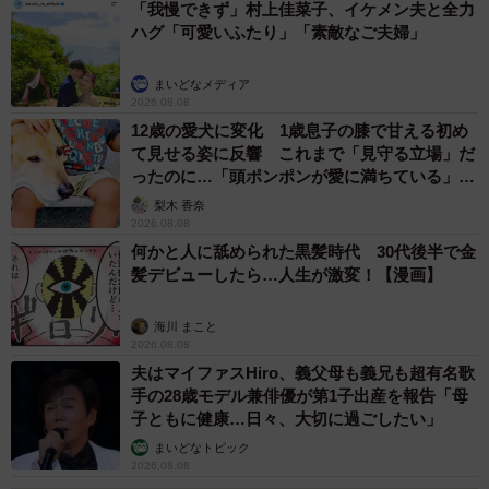
「我慢できず」村上佳菜子、イケメン夫と全力
ハグ「可愛いふたり」「素敵なご夫婦」
まいどなメディア
2026.08.08
12歳の愛犬に変化 1歳息子の膝で甘える初め
て見せる姿に反響 これまで「見守る立場」だ
ったのに…「頭ポンポンが愛に満ちている」
「尊…」
梨木 香奈
2026.08.08
何かと人に舐められた黒髪時代 30代後半で金
髪デビューしたら…人生が激変！【漫画】
海川 まこと
2026.08.08
夫はマイファスHiro、義父母も義兄も超有名歌
手の28歳モデル兼俳優が第1子出産を報告「母
子ともに健康…日々、大切に過ごしたい」
まいどなトピック
2026.08.08