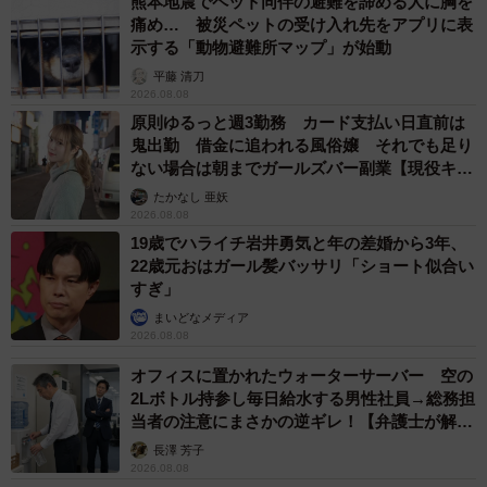
熊本地震でペット同伴の避難を諦める人に胸を
痛め… 被災ペットの受け入れ先をアプリに表
示する「動物避難所マップ」が始動
平藤 清刀
2026.08.08
原則ゆるっと週3勤務 カード支払い日直前は
鬼出勤 借金に追われる風俗嬢 それでも足り
ない場合は朝までガールズバー副業【現役キャ
ストに取材】
たかなし 亜妖
2026.08.08
19歳でハライチ岩井勇気と年の差婚から3年、
22歳元おはガール髪バッサリ「ショート似合い
すぎ」
まいどなメディア
2026.08.08
オフィスに置かれたウォーターサーバー 空の
2Lボトル持参し毎日給水する男性社員→総務担
当者の注意にまさかの逆ギレ！【弁護士が解
説】
長澤 芳子
2026.08.08