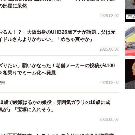
の部屋に呆然
2026.08.07
5/12
おるん！？」大阪出身のUHB26歳アナが話題…父は元
新型コロナに対する「緊張感が薄れている」（提供画像）
イドルさんよりかわいい」「めちゃ爽やか」
2026.08.07
しても驚きや心配はない」とした人は全体の52.4％を
新型コロナに対する緊張感が薄れていると感じる」と回答
ズりたい」願いかなった！老舗メーカーの投稿が4100
）が最も多くなっています。
々相乗りでミーム化へ発展
査部
2026.08.07
10歳で綾瀬はるかの娘役→雰囲気ガラリの18歳に成
気が」「宝塚に入れそう」
2026.08.07