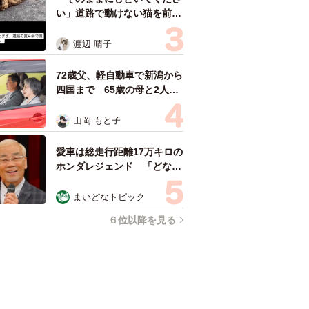
い」道路で動けない猫を前に
返された一言… 懸命に生き
ようとした4日間 「命の重
渡辺 晴子
さはみんな同じ」保護団体代
表の訴え
72歳父、軽自動車で新潟から
四国まで 65歳の母と2人で
3泊4日の旅 パーキングの休
憩まで分刻み… 「大学生で
山岡 もと子
も組まねえよ！」
愛車は総走行距離17万キロの
ホンダレジェンド 「どなた
か欲しい方が居たら」 大御
所漫才師が譲渡の意向
まいどなトピック
６位以降を見る