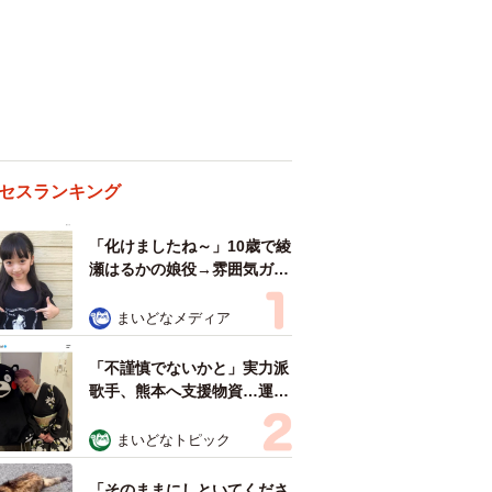
セスランキング
「化けましたね～」10歳で綾
瀬はるかの娘役→雰囲気ガラ
リの18歳に成長 「メイクで
雰囲気が」「宝塚に入れそ
まいどなメディア
う」
「不謹慎でないかと」実力派
歌手、熊本へ支援物資…運搬
トラックの車体デザインにた
めらい 「痛いほど伝わる」
まいどなトピック
「行動され立派」
「そのままにしといてくださ