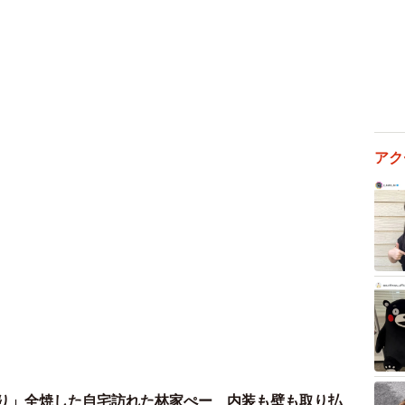
約半数が「驚きや心配はない」（提供画像）
アク
ぶり」全焼した自宅訪れた林家ぺー 内装も壁も取り払