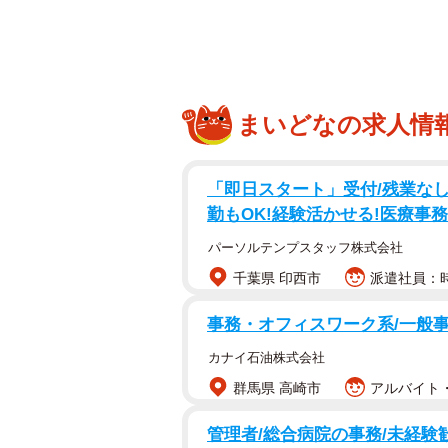
されました。
まいどなの求人情
「即日スタート」受付/残業なし/
勤もOK!経験活かせる!医療事務
パーソルテンプスタッフ株式会社
千葉県 印西市
派遣社員：時
感染
事務・オフィスワーク系/一般
調査の結果、「感染症に慣れを感じて
49.1％が「感染症対策に疲れを感じ
カナイ石油株式会社
54.0％）が最も高くなりました。
群馬県 高崎市
アルバイト・
管理者/総合病院の事務/未経験