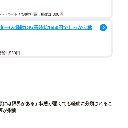
・パート / 契約社員：時給1,300円
ー/未経験OK/高時給1550円でしっかり稼
3/12
給1,550円
たは感染症対策に「疲れ」を感じる理由（提供画像）
染症対策に「疲れ」を感じると答えた833人の理由と
行っているような気がするから」（33.6％）、「次か
（32.7％）、「いつも何らかの感染症を気にしなけれ
0％）が上位に挙げられたほか、「感染症にかかることは
類には限界がある」状態が悪くても軽症に分類されるこ
」（21.5％）という意見も見られました。
医が指摘