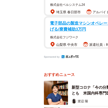
株式会社ベルシステム24
埼玉県 春日部市
アルバイト
電子部品の製造マシンオペレータ
げる/寮費補助3万円
株式会社フジワーク
山梨県 中央市
派遣社員：時
感染症に「慣れ」を感じる、ま
Sponsored by
感染症に「慣れ」を感じる、または感
しては、「いつも何らかの感染症が流
おすすめニュース
ら次へと変異株がでてきているから」
ばならなくなっているから」（27.
新型コロナ「今の分
普通のことだから（驚きはないから）
とも 米国内科専門
渡辺 陽