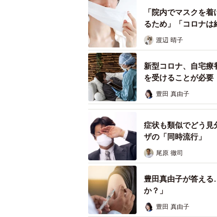
「院内でマスクを着け
るため」「コロナは
渡辺 晴子
新型コロナ、自宅療
を受けることが必要
豊田 真由子
症状も類似でどう見
ザの「同時流行」
尾原 徹司
豊田真由子が答える
か？」
豊田 真由子