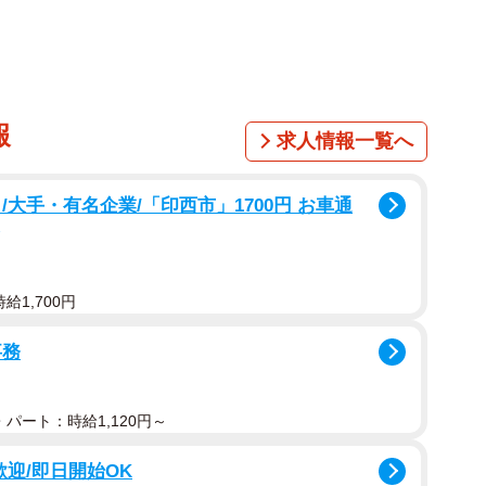
報
求人情報一覧へ
大手・有名企業/「印西市」1700円 お車通
2/12
給1,700円
症に対する意識（提供画像）
事務
いる」と答えた人は60.2％となりました。加えて、
ている」と回答し、いずれも40代（慣れ67.0％、疲れ
パート：時給1,120円～
歓迎/即日開始OK