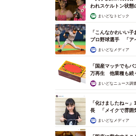
われスケルトン状態
まいどなトピック
「こんなかわいい子
72.1％が、社会全体として
プロ野球選手 「ア
まいどなメディア
また、「周囲の人が新型コロナに感染
占め、72.1％が社会全体として「
「国産マッチでもバ
し、年代別では70代以上（85.5％
万再生 他業種も続
まいどなニュース調
「化けましたね～」
長 「メイクで雰囲
まいどなメディア