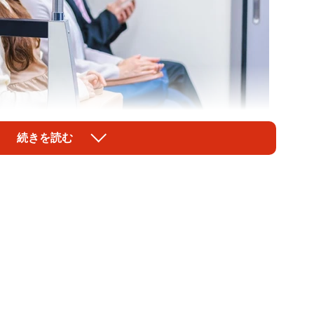
続きを読む
1/12
※画像はイメージです（maroke/stock.adobe.com）
移行して3度目の冬となる今、感染症に対する意識はどの
義製薬株式会社（大阪市中央区）が実施した「冬の感染
活者の約6割が感染症に「慣れ」を感じており、約半数
ることがわかりました。
0人を対象として、2025年12月にインターネットで実施