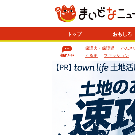
ニ
トップ
おもしろ
ュ
ー
保護犬・保護猫
かんさ
ス
一
くるま
ファッション
覧