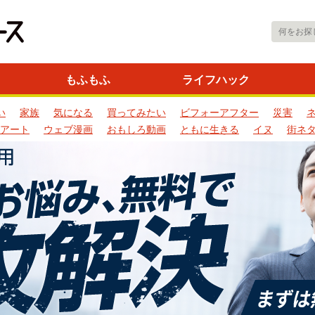
もふもふ
ライフハック
い
家族
気になる
買ってみたい
ビフォーアフター
災害
アート
ウェブ漫画
おもしろ動画
ともに生きる
イヌ
街ネ