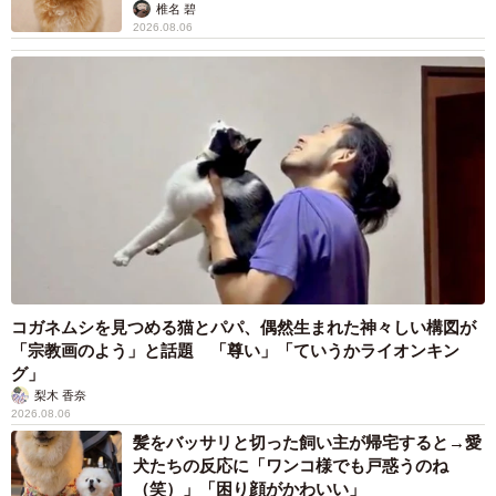
椎名 碧
「僕は、翌朝腹が立ちすぎて1時間くらい散歩したのを覚え
2026.08.06
ています」（康太朗さん）
「彼が入社して1年くらいのときで、お互いに気を遣ってい
るところがあって。そんなときにバチッとぶつかって、も
う1回元に戻れた経験はけっこう大きかったですね」（優太
朗さん）
河内家が家族で過ごす時間を大切にしていることも、仲
良くできている理由のひとつと考えられるといいます。年
コガネムシを見つめる猫とパパ、偶然生まれた神々しい構図が
末年始の集まりのほか、お墓参りも全員で行くことが決ま
「宗教画のよう」と話題 「尊い」「ていうかライオンキン
っていて、誕生月にはみんなでお祝いし、家族旅行にも年
グ」
に1回は行きます。それは意識的におこなっているわけでは
梨木 香奈
2026.08.06
なく、昔からの習慣だったそう。祖母の遺言は「家族仲良
髪をバッサリと切った飼い主が帰宅すると→愛
く」でした。
犬たちの反応に「ワンコ様でも戸惑うのね
（笑）」「困り顔がかわいい」