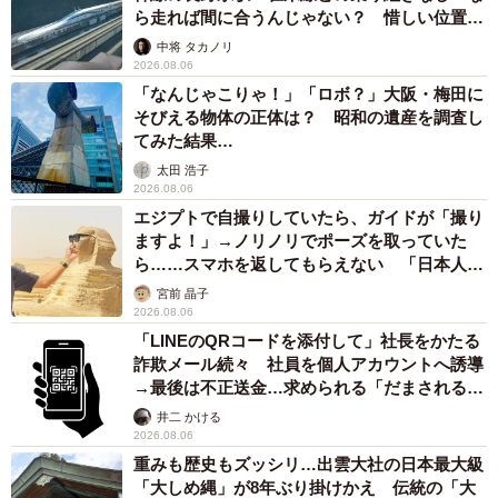
ら走れば間に合うんじゃない？ 惜しい位置関
イフを素材からしっかりサポートする予定です。品質の良
係が反響
中将 タカノリ
い素材を安定供給してそれを買っていただく。事業を用意
2026.08.06
してもらって入社して12年。この会社がどんどん好きにな
「なんじゃこりゃ！」「ロボ？」大阪・梅田に
そびえる物体の正体は？ 昭和の遺産を調査し
って。下支えができるような仕事をしたいなと思って、祖
てみた結果…
父が大切にした『ロマン』という言葉を入れて、社名は
太田 浩子
『ロマンファーム』にしました」（康太朗さん）
2026.08.06
エジプトで自撮りしていたら、ガイドが「撮り
ますよ！」→ノリノリでポーズを取っていた
ら……スマホを返してもらえない 「日本人は
カモ代表かも」「私は6時間で3万円払った」
宮前 晶子
2026.08.06
「LINEのQRコードを添付して」社長をかたる
詐欺メール続々 社員を個人アカウントへ誘導
→最後は不正送金…求められる「だまされる前
提」の対策
井二 かける
2026.08.06
重みも歴史もズッシリ…出雲大社の日本最大級
「大しめ縄」が8年ぶり掛けかえ 伝統の「大