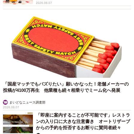
2026.08.07
「小学校から兄弟でお金がかかる私立に入れてもらって、
会社の状況を全く知らなかった。銀行で新規取引先の候補
にロマンライフが挙がってきて、『業績は厳しそう』とい
う報告を見て初めて現状を知りました。いろいろな経営者
の方と話をする機会がありましたが、みなさん苦労されて
いて。父や祖父も苦労しているはずなのに、継がへんって
違うところに就職していることが恥ずかしくなって、何か
手伝わなあかんと思ったのが、継ごうと思ったきっかけで
す」（優太朗さん）
「国産マッチでもバズりたい」願いかなった！老舗メーカーの
投稿が4100万再生 他業種も続々相乗りでミーム化へ発展
優太朗さんは、銀行に2年、上場企業に1年勤務し、2010
年に同社に入社しました。その少しあと、康太朗さんはラ
まいどなニュース調査部
イフイベントをきっかけに、約6年働いた食品会社を辞めて
2026.08.07
「即座に案内することが不可能です」レストラ
京都に戻ります。そして別の会社に就職するつもりで仕事
ンの入り口に大きな注意書き オートリザーブ
を探していました。
からの予約を拒否するお断りに賛同者続々