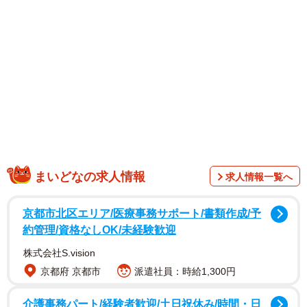
1/9
「ロマンライフ」代表取締役社長兼COO・河内優太朗さん（右）と、常
務取締役・河内康太朗さん（左）（2026年5月撮影）
まいどなの求人情報
求人情報一覧へ
京都市北区エリア/医療事務サポート/書類作成/予
約管理/資格なしOK/未経験歓迎
株式会社S.vision
京都府 京都市
派遣社員：時給1,300円
同社のスタートは、河内さんの祖父が1951年に京都市内
介護事務パート/経験者歓迎/土日祝休み/時間・日