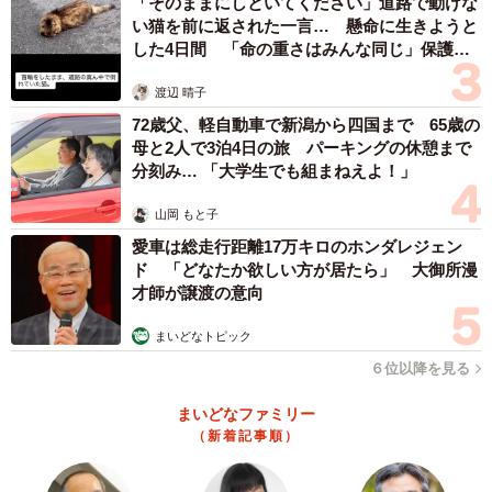
「そのままにしといてください」道路で動けな
い猫を前に返された一言… 懸命に生きようと
した4日間 「命の重さはみんな同じ」保護団
体代表の訴え
4/9
渡辺 晴子
72歳父、軽自動車で新潟から四国まで 65歳の
ロードサイドレストラン「ロマン」
母と2人で3泊4日の旅 パーキングの休憩まで
分刻み… 「大学生でも組まねえよ！」
現在は純喫茶とロードサイドレストランは閉店してお
り、ふたりの記憶にも残っていません。ロードサイドレス
山岡 もと子
トランがあった場所は、マールブランシュの大型店舗「ロ
愛車は総走行距離17万キロのホンダレジェン
ド 「どなたか欲しい方が居たら」 大御所漫
マンの森」と「ロマンライフ」の本社になっています。
才師が譲渡の意向
さまざまに変化してきた同社を支えてきた父ですが、河
まいどなトピック
内さん兄弟に一度も継いで欲しいと言ったことはないそう
６位以降を見る
です。敷かれたレールを進むことにもコンプレックスがあ
まいどなファミリー
り、ふたりとも継ぐつもりはなかったと話します。大学を
（新着記事順）
卒業し、兄は銀行に、弟は東京の食品メーカーに就職しま
した。