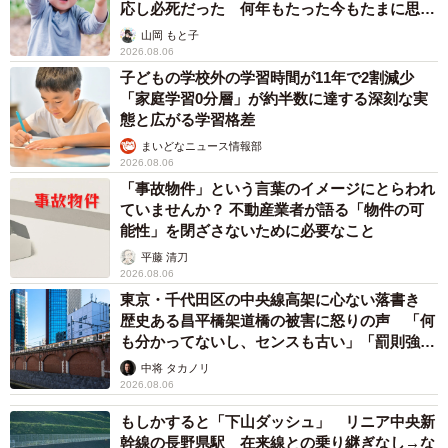
と、エアリー感のある「茶の菓うすやき」も発売しまし
応し必死だった 何年もたった今もたまに思い
出し…
た。今後はこの勢いに乗って、ふたりで会社をどんどん大
山岡 もと子
2026.08.06
きくしていくつもりなのか、うかがうと。
子どもの学校外の学習時間が11年で2割減少
「家庭学習0分層」が約半数に達する深刻な実
「事業の規模や売り上げが高くなるのはいいんですけど、
態と広がる学習格差
僕はあまり会社を大きくはしたくなくて。経営の規模は従
まいどなニュース情報部
2026.08.06
業員の数だと思っています。『会社は大きな家族、社員は
「事故物件」という言葉のイメージにとらわれ
家族の一員』という“大家族主義”を掲げていて、今、従業員
ていませんか？ 不動産業者が語る「物件の可
が600名くらいなんですが、1.5倍くらいまでが限界かな
能性」を閉ざさないために必要なこと
と。うちは社員旅行にまだ行っているんですよ、7班に分け
平藤 清刀
2026.08.06
て。期末には社員とバンド組んでいる父がライブをするん
東京・千代田区の中央線高架に心ない落書き
ですが、ライブ会場にも全員入れなくなるし（笑）。これ
歴史ある昌平橋架道橋の被害に怒りの声 「何
からは、いろいろな事業を作っていきたいというのがいち
も分かってないし、センスも古い」「罰則強化
して」
ばんのテーマですね。彼（康太朗さん）もこの2月に新会社
中将 タカノリ
2026.08.06
を設立しました」（優太朗さん）
もしかすると「下山ダッシュ」 リニア中央新
幹線の長野県駅 在来線との乗り継ぎなし→な
「2月に農業法人を立ち上げまして、農業をして、ロマンラ