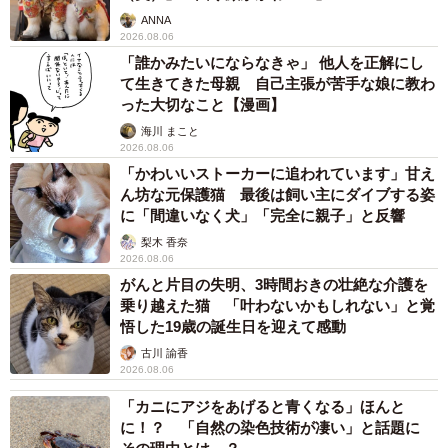
ANNA
2026.08.06
「誰かみたいにならなきゃ」 他人を正解にし
て生きてきた母親 自己主張が苦手な娘に教わ
った大切なこと【漫画】
海川 まこと
2026.08.06
「かわいいストーカーに追われています」甘え
ん坊な元保護猫 最後は飼い主にダイブする姿
に「間違いなく犬」「完全に親子」と反響
梨木 香奈
2026.08.06
がんと片目の失明、3時間おきの壮絶な介護を
7/9
乗り越えた猫 「叶わないかもしれない」と覚
悟した19歳の誕生日を迎えて感動
侘家古暦堂 祇園花見小路本店の店内
古川 諭香
2026.08.06
「父は、息子が2人産まれたら、事業をふたつ作りなさいと
「カニにアジをあげると青くなる」ほんと
言われていたみたいで、洋菓子と飲食の事業を用意してく
に！？ 「自然の染色技術が凄い」と話題に
れていました。いろいろな変遷はあったんですけど、今は