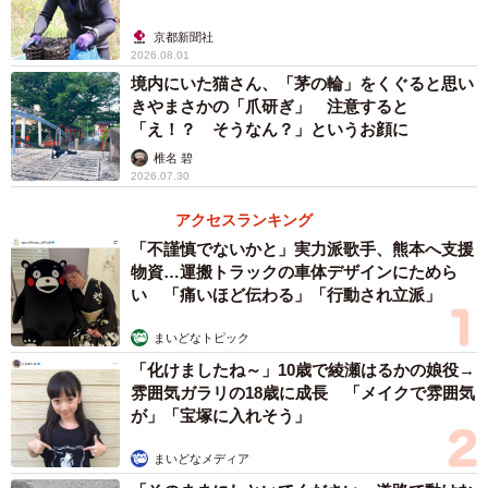
一方、洋菓子店「マールブランシュ」は、1982年に、2
京都新聞社
代目となる河内さんの父の提案で開業します。ロードサイ
2026.08.01
ドレストランで500円のランチを販売しているなか、1個
境内にいた猫さん、「茅の輪」をくぐると思い
きやまさかの「爪研ぎ」 注意すると
500円のケーキを6個買う芦屋のマダムたちを見て、これか
「え！？ そうなん？」というお顔に
らは洋菓子の時代だと北山通に1号店（京都市北区）を構え
椎名 碧
ました。現在も同店は営業しています。開業の年に両親は
2026.07.30
結婚し、1984年に優太朗さん、1986年に康太朗さんが生ま
アクセスランキング
れます。
「不謹慎でないかと」実力派歌手、熊本へ支援
物資…運搬トラックの車体デザインにためら
い 「痛いほど伝わる」「行動され立派」
まいどなトピック
「化けましたね～」10歳で綾瀬はるかの娘役→
雰囲気ガラリの18歳に成長 「メイクで雰囲気
が」「宝塚に入れそう」
まいどなメディア