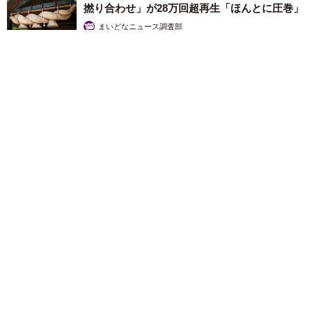
撚り合わせ」が28万回超再生「ほんとに圧巻」
9/9
まいどなニュース調査部
「ロマンの森」では、出来立てのケーキやクロワッサンをゆったりとい
2026.08.06
ただくことができます
ふたりには、現在、小・中学生の子どもがいます。自分
たちが両親から継ぐように言われたことがなかったよう
に、継承については子どもたちには言わないようにしてい
るそう。
「今は自分たちがやっているという感じなので、将来をイ
メージできないですけど、あと10年くらい経って50歳くら
いになったら…。それまで必死にとにかく会社を残して、
「これ全部長野県」海外のような絶景ショットに感動と反響
そのときに子どもが『やりたい』って言ったら考えます。
「離れてからいいところだったんだって気づいた」
逆にやりたいと思ってもらえるかっこいい会社にしたいで
行橋 友
すね。今の会社は祖父と父が作った姿で、僕らはそこに乗
2026.08.06
っかっているだけ。これから僕らでどれだけやっていける
「ミステリーの女王」と呼ばれた作家の娘は