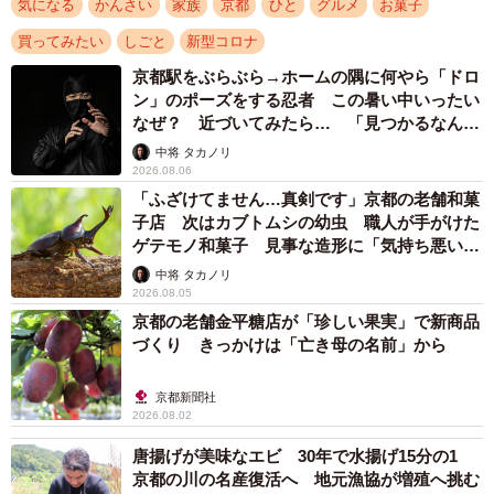
チェンジからも近いことから、縁もゆかりもなかった山科
気になる
かんさい
家族
京都
ひと
グルメ
お菓子
区の国道1号線沿いに土地を買い、ロードサイドレストラン
買ってみたい
しごと
新型コロナ
「ロマン」を開業しました。
京都駅をぶらぶら→ホームの隅に何やら「ドロ
ン」のポーズをする忍者 この暑い中いったい
なぜ？ 近づいてみたら… 「見つかるなんて
未熟」
中将 タカノリ
2026.08.06
「ふざけてません…真剣です」京都の老舗和菓
子店 次はカブトムシの幼虫 職人が手がけた
ゲテモノ和菓子 見事な造形に「気持ち悪いく
らいリアル」
中将 タカノリ
2026.08.05
京都の老舗金平糖店が「珍しい果実」で新商品
づくり きっかけは「亡き母の名前」から
3/9
京都新聞社
2026.08.02
「マールブランシュ」のフランスのモンブランクリームを使ったモンブ
唐揚げが美味なエビ 30年で水揚げ15分の1
ランは、1982年当時めずらしく注目されました
京都の川の名産復活へ 地元漁協が増殖へ挑む