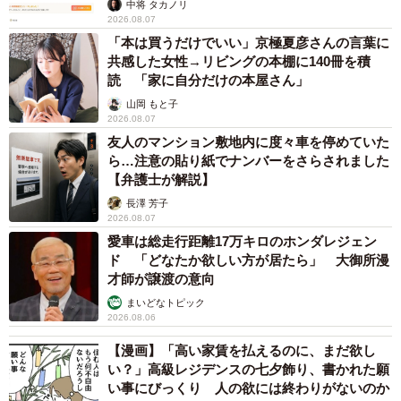
中将 タカノリ
2026.08.07
「本は買うだけでいい」京極夏彦さんの言葉に
共感した女性→リビングの本棚に140冊を積
読 「家に自分だけの本屋さん」
山岡 もと子
2026.08.07
友人のマンション敷地内に度々車を停めていた
ら…注意の貼り紙でナンバーをさらされました
【弁護士が解説】
長澤 芳子
2026.08.07
6/9
愛車は総走行距離17万キロのホンダレジェン
ド 「どなたか欲しい方が居たら」 大御所漫
ふたりでやる方がプラスになるのではないかと、兄弟経営を決意しまし
才師が譲渡の意向
た
まいどなトピック
2026.08.06
「兄弟経営っていうのを銀行時代にすごく見てきて、苦労
【漫画】「高い家賃を払えるのに、まだ欲し
されている会社もありました。でもふたりで力を合わせれ
い？」高級レジデンスの七夕飾り、書かれた願
ば、ひとりではできない経営の力を生み出せると思って。
い事にびっくり 人の欲には終わりがないのか