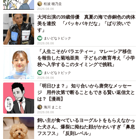
ふたりの特徴が全然違うので、こういう役割で分けたらう
松波 穂乃圭
2026.08.06
まくいくんじゃないか、逆にふたりでやる方がプラスにな
大河出演の39歳俳優 真夏の海で赤銅色の肉体
るんじゃないかと、焼き鳥屋で飲みながら話しました」
美を連投 「バッキバキだな」「ばり渋いで
（優太朗さん）
す」
まいどなトピック
2026.08.06
2014年、康太朗さんもロマンライフに入社します。一緒
「人生こそがバラエティー」 マレーシア移住
に仕事を始めてみると、兄弟だからこそ、ぶつかることも
を報告した菊地亜美 子どもの教育考え「小学
ありました。
校へ入学するこのタイミングで挑戦」
まいどなトピック
2026.08.06
「それまでは互いにあまり干渉しない感じでやっていまし
「明日ひま？」 知り合いから唐突なメッセー
たが、一緒に仕事をしだしてよくしゃべるようになって、
ジ 用件次第で断ることもできる賢い返信文と
ぶつかることもよくありました。ヨーロッパに研修旅行に
は？【漫画】
行ったときは、ケチなんでシングルじゃなく2人部屋を取る
海川 まこと
2026.08.06
ので、夜に部屋でいろんな話をしていて。会社や自分たち
飼い主が食べているヨーグルトをもらえなかっ
の将来像の話をしているうちにワーッとケンカになりまし
た犬さん、爆裂に拗ねた顔がかわいすぎ「鼻息
た」（優太朗さん）
フスフス」「反則レベル」