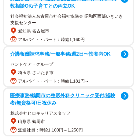
の三条通に開業した純喫茶「ロマン」でした。喫茶店は大
数相談OK/子育てとの両立OK
人気となり、5店舗を展開するまでになっていました。
社会福祉法人名古屋市社会福祉協議会 昭和区西部いきいき
支援センター
愛知県 名古屋市
アルバイト・パート：時給1,160円
介護報酬請求事務/一般事務/週2日〜扶養内OK
セントケア・グループ
埼玉県 さいたま市
アルバイト・パート：時給1,181円～
医療事務/鶴岡市の整形外科クリニック受付/経験
者/無資格可/日祝休み
株式会社ヒロキャリアスタッフ
山形県 鶴岡市
派遣社員：時給1,100円～1,250円