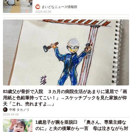
は大きいですね。僕らも会社も切り替わりました」と、大
まいどなニュース情報部
きな転機になったと振り返ります。
2026.08.06
83歳父が骨折で入院 ３カ月の病院生活があまりに退屈で「画
用紙と色鉛筆持ってこい！」→スケッチブックを見た家族が仰
8/9
天「これ、売れますよ…」
中将 タカノリ
右が2007年発売の「茶の菓」、左が2026年4月発売の「茶の菓うすやき」
2026.08.06
1歳息子が腕を亜脱臼 「奥さん、専業主婦な
2026年4月には、「茶の菓」の新しい価値を提供したい
のに」と夫の後輩から一言 母は泣きながら対