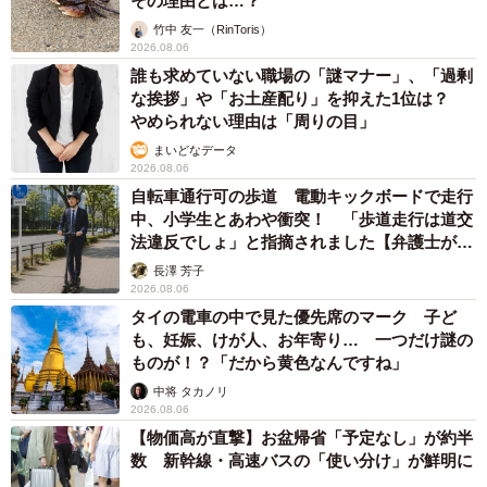
その理由とは…？
『鶏料理 侘家古暦堂』を僕はやっています」と、役割分担
竹中 友一（RinToris）
2026.08.06
について康太朗さんは話します。同店は「ミシュランガイ
誰も求めていない職場の「謎マナー」、「過剰
ド京都・大阪」にセレクトされており、菓子ブランドとし
な挨拶」や「お土産配り」を抑えた1位は？
て「チーズスフレ 料理長の帽子」が人気の「菓子wabiya」
やめられない理由は「周りの目」
も展開しています。
まいどなデータ
2026.08.06
自転車通行可の歩道 電動キックボードで走行
ふたりが入社したときには、2007年に発売されたお濃茶
中、小学生とあわや衝突！ 「歩道走行は道交
ラングドシャ「茶の菓」が京都土産として大ヒットしてい
法違反でしょ」と指摘されました【弁護士が解
て、すでに会社は大きく飛躍していました。「父と祖父の
説】
長澤 芳子
力で、僕らが入ったときは会社の状態は良かった。もとも
2026.08.06
タイの電車の中で見た優先席のマーク 子ど
と継ぐ気がなかったので、しょぼい話なんですけど、こう
も、妊娠、けが人、お年寄り… 一つだけ謎の
いうふうな会社にしたいとか大きな志とかが当時はなく
ものが！？「だから黄色なんですね」
て…」と優太朗さん。
中将 タカノリ
2026.08.06
【物価高が直撃】お盆帰省「予定なし」が約半
しかし、コロナ禍に襲われます。「ぼんぼんで育ってき
数 新幹線・高速バスの「使い分け」が鮮明に
たので、苦しい売り上げが続いたコロナ禍を経験したこと