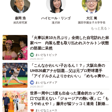
森岡 浩
ハイヒール・リンゴ
大江 篤
姓氏研究家
漫才師
園田学園女子大学学長
もっと見る
「火事以来10カ月ぶり」全焼した自宅訪れた林
家ぺー 内装も壁も取り払われスケルトン状態
の部屋に呆然
まいどなトピック
2026.08.07
「こんなかわいい子おるん！？」大阪出身の
UHB26歳アナが話題…父は元プロ野球選手
5/9
「アイドルさんよりかわいい」「めちゃ爽や
か」
まいどなメディア
ロードサイドレストランがあった場所に、マールブランシュの大型店舗
2026.08.07
「ロマンの森」があります
世界一周中に3度も出会った運命的カップル
口では言えない「ジョージアの熱い夜」に「も
ところが、銀行で働くうちに優太朗さんの意識が変わり
うやめぇや！」藤井が猛ツッコミ連発【新婚さ
ます。
ん】
まいどなニュース