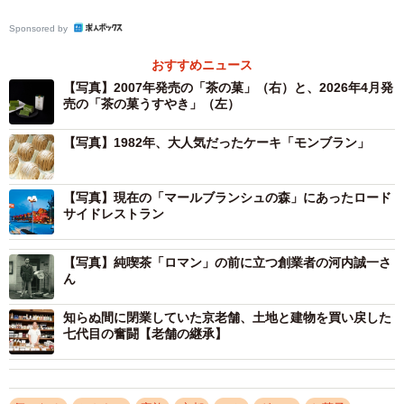
Sponsored by
おすすめニュース
【写真】2007年発売の「茶の菓」（右）と、2026年4月発
売の「茶の菓うすやき」（左）
【写真】1982年、大人気だったケーキ「モンブラン」
【写真】現在の「マールブランシュの森」にあったロード
サイドレストラン
2/9
【写真】純喫茶「ロマン」の前に立つ創業者の河内誠一さ
純喫茶「ロマン」前に立つ創業者の河内誠一さん
ん
そんななか、1958年にアメリカの外食産業を視察するツ
知らぬ間に閉業していた京老舗、土地と建物を買い戻した
アーに参加した祖父が、現地でロードサイドダイナーとい
七代目の奮闘【老舗の継承】
う業態を知ります。ちょうど日本初の高速道路となる「名
神高速道路」が建設されるタイミングで、京都東インター