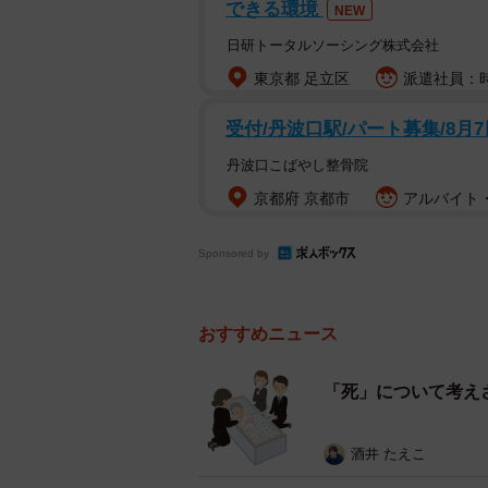
できる環境
NEW
日研トータルソーシング株式会社
東京都 足立区
派遣社員：時
受付/丹波口駅/パート募集/8月
丹波口こばやし整骨院
京都府 京都市
アルバイト・
Sponsored by
おすすめニュース
「人に優
「死」について考え
作業は約15分~20分。看護師さん
いので、病院側がサービスとして行
酒井 たえこ
このエンゼルケアが丁寧だったかど