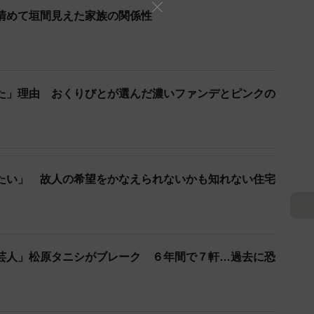
清めて垣間見えた家族の関係性
部分に綿花を詰め、出ないように止める作業をするから
アが丁寧でないと、綿花を少ししか使用していないこと
、体液のもれはなく、体臭も少なくてご遺体がきれいで
た」理由 おくりびとが選んだ濃いファンデとピンクの
けた故人をみてきて感じたとこは、エンゼルケアの向こ
こと。
たい」 故人の希望をかなえられないかも知れない住宅
ても、遺族にはわかりませんが、わからないところを丁
なった瞬間も人を大切に思うことができたかという姿勢
芸人」松原タニシがブレーク ６年間で７軒…過去に恐
、心を込めた処置をしてくださったら、家族を亡くした
ょうか。故人が愛情をもらいながら亡くなることができ