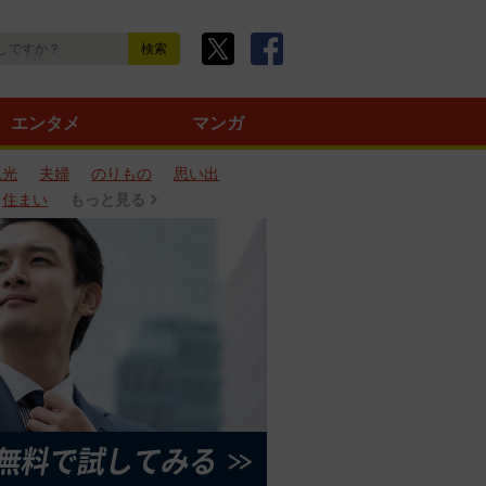
エンタメ
マンガ
観光
夫婦
のりもの
思い出
住まい
もっと見る