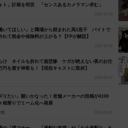
ォト」計画を明言 「センスあるカメラマン求む」
3/3
2026.08.08
”は「お見送りするためのケア」を行う
働いてほしい」と職場から頼まれた高2息子 バイトで
施された故人に「お見送りするためのケア」を行いま
外れて税金や保険料が上がる？【FPが解説】
けた頬を膨らませたり、半眼だった目を閉じたり。これ
2026.08.08
と寄り添う「グリーフケア」の意味合いもあります。最
にも遺族のためにも、大切なものだと思います。
らけ ネイルも折れて超悲惨 ケガが絶えない夜のお仕
万円を渡す神客も！【現役キャストに取材】
2026.08.07
ズりたい」願いかなった！老舗メーカーの投稿が4100
々相乗りでミーム化へ発展
査部
2026.08.07
場の「謎マナー」、「過剰な挨拶」や「お土産配り」を