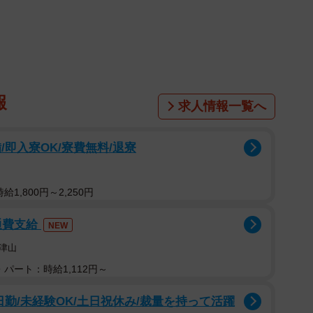
（口、鼻、耳、肛門、膣）に綿花や高分子吸収剤を詰め
報
求人情報一覧へ
即入寮OK/寮費無料/退寮
1,800円～2,250円
通費支給
NEW
津山
パート：時給1,112円～
日勤/未経験OK/土日祝休み/裁量を持って活躍