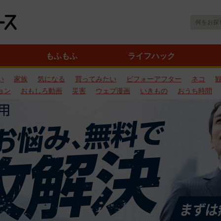
もふもふ
ライフハック
い
家族
気になる
買ってみたい
ビフォーアフター
ネコ
ョン
おもしろ動画
災害
ウェブ漫画
いきもの
おうち時間