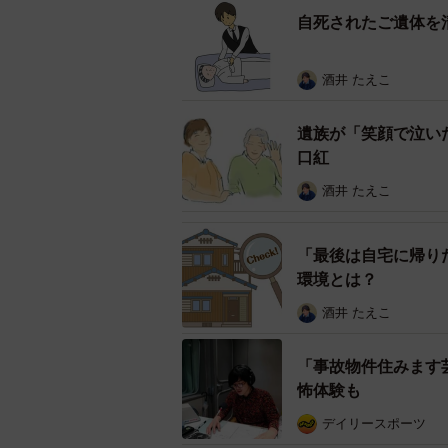
自死されたご遺体を
も、故人の口や鼻などの体液が出る
です。この時、病院でのエンゼルケ
酒井 たえこ
によって体液がにじみ出ています。
一方、丁寧にケアされている場合は
遺族が「笑顔で泣い
口紅
す。
酒井 たえこ
さまざまな病院のエンゼルケアを受
うに、病院側の本心が見えるという
「最後は自宅に帰り
環境とは？
亡くなった人に処置をどのようにし
酒井 たえこ
寧にやるかやらないかで、人が亡く
が垣間見えます。
「事故物件住みます
怖体験も
自分の家族が病院で亡くなったとき
デイリースポーツ
悲しみが少し和らぐのではないでし