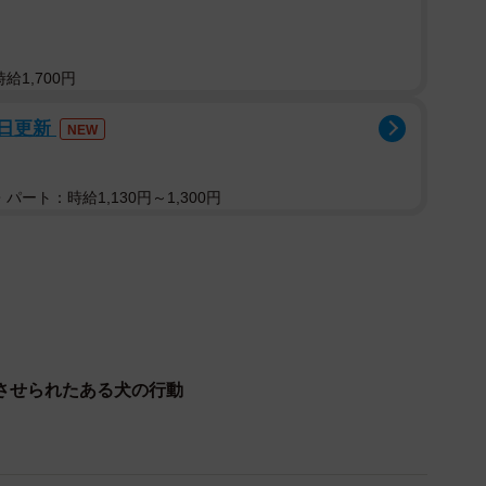
給1,700円
7日更新
NEW
パート：時給1,130円～1,300円
2/3
しい病院」「そうでない病院」
させられたある犬の行動
が行っていますが、エンゼルケアは診療報酬点数がつかな
っています。
うか、湯灌師には分かるのです。なぜなら、湯灌の前に