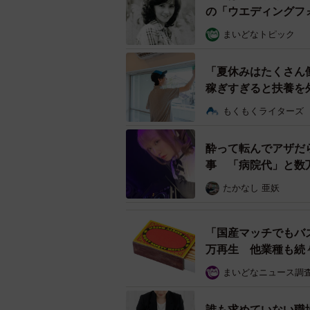
の「ウエディングフ
まいどなトピック
“おくりびと
「夏休みはたくさん
ちなみに湯灌師は、エンゼルケアの
稼ぎすぎると扶養を
す。印象の良いお顔になるよう、こ
もくもくライターズ
らには、悲しみにくれる遺族にそっ
後の顔を整えることは、故人のため
酔って転んでアザだ
事 「病院代」と数
たかなし 亜妖
「国産マッチでもバ
万再生 他業種も続
まいどなニュース調
誰も求めていない職