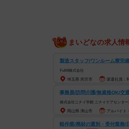
・火葬まで体液が出ないように腔部
てふさぐ
・医療器具を外す
まいどなの求人情
・アルコール綿で清拭をする
製造スタッフ/ワンルーム寮完備/
・衣服を新しいものに着せ替える
Fulfill株式会社
埼玉県 所沢市
派遣社員：時給
事務員/訪問介護/無資格OK/交
株式会社ニチイ学館 ニチイケアセンター
岡山県 津山市
アルバイト・
軽作業/廃材の選別・受付業務/