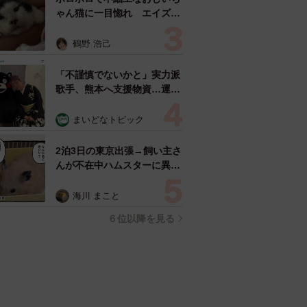
ゃん猫に一目惚れ エイズだ
し手がかかるけど…おうちで
暮らすと「おじ猫」だって可
鶴野 浩己
愛くなったよ！
「不謹慎でないかと」実力派
歌手、熊本へ支援物資…運搬
トラックの車体デザインにた
めらい 「痛いほど伝わる」
まいどなトピック
「行動され立派」
2泊3日の東京出張→飼い主さ
んが不在中ハムスターに異
変 眉間にできた深いしわ、
「急に老けた？」【漫画】
海川 まこと
６位以降を見る