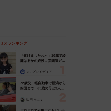
セスランキング
「化けましたね～」10歳で綾
瀬はるかの娘役→雰囲気ガラ
リの18歳に成長 「メイクで
雰囲気が」「宝塚に入れそ
まいどなメディア
う」
72歳父、軽自動車で新潟から
四国まで 65歳の母と2人で
3泊4日の旅 パーキングの休
憩まで分刻み… 「大学生で
山岡 もと子
も組まねえよ！」
ボロボロで不細工なおじいち