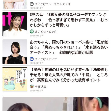
まいどなニュースエンタメ部
2026.08.07
3児の母 43歳女優の肩見せコーデでファンざ
わざわ 「色っぽすぎて思わず二度見」「むっ
かしからずっと可愛い」
まいどなトピック
2026.08.07
あのちゃん、雨の日のショーパン姿に「雨が似
合う」「脚めっちゃきれい！」「水も滴る良い
アーティスト」 幻想的な近影が話題
まいどなメディア
2026.08.07
【漫画】周囲の目を気にせず遊べる！洗濯物も
干せる！最近人気の戸建ての「中庭」 ところ
が…実際住んでみて分かった後悔ポイント
中瀬 えみ
2026.08.07