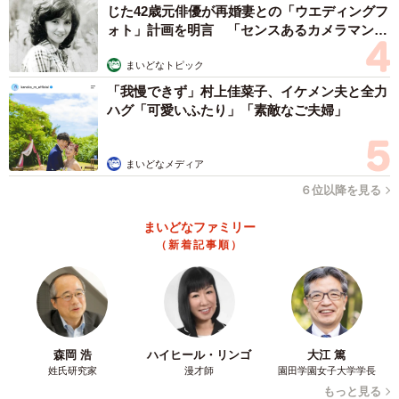
じた42歳元俳優が再婚妻との「ウエディングフ
ォト」計画を明言 「センスあるカメラマン求
む」
まいどなトピック
「我慢できず」村上佳菜子、イケメン夫と全力
ハグ「可愛いふたり」「素敵なご夫婦」
まいどなメディア
６位以降を見る
まいどなファミリー
（新着記事順）
森岡 浩
ハイヒール・リンゴ
大江 篤
姓氏研究家
漫才師
園田学園女子大学学長
もっと見る