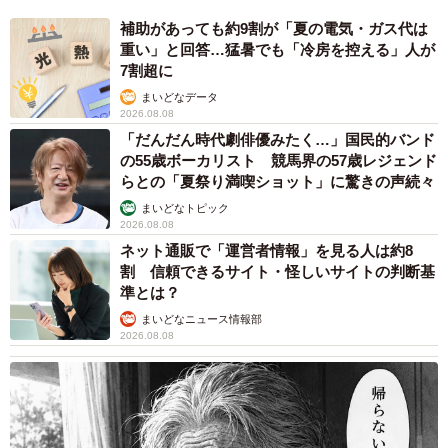
補助があっても約9割が「夏の電気・ガス代は
重い」と回答…猛暑でも「冷房を控える」人が
7割超に
まいどなデータ
2026.08.08
「だんだん時代劇俳優みたく…」国民的バンド
の55歳ボーカリスト 競馬界の57歳レジェンド
らとの「夏祭り満喫ショット」に驚きの声続々
まいどなトピック
2026.08.08
ネット通販で「運営者情報」を見る人は約8
割 信頼できるサイト・怪しいサイトの判断基
準とは？
まいどなニュース情報部
2026.08.08