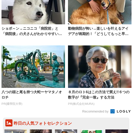
ショボ～ン→ニコニコ「病院前」と
動物病院が怖い→楽しいを叶えるアイ
「病院後」の犬さんがわかりやすい！
デアが画期的！「どうしてもっと早く
ごほうびはもら...
病院に…」を...
八つの頭と尾を持つ大蛇ーヤマタノオ
８月のロト6はこの方法で買え!!６つの
ロチ
数字が『完全一致』する方法
PR(國學院大學)
PR(株式会社MURA)
Recommended by
昨日の人気フォトセレクション