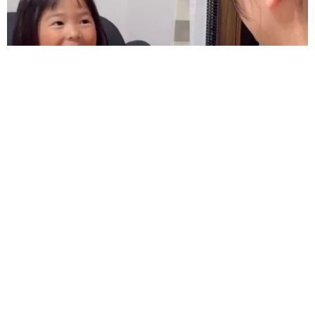
難聴のお姉ちゃんに5歳の妹が手話通訳 互いに支え合う家族の
日常に反響「妹ちゃん、頼もしい」「かわいい通訳さん」
五ヶ瀬 あお
2026.08.07
ラストライブ控えるT-BOLAN森友嵐士 にし
たん社長がTikTok内で独占インタビュー
まいどなニュース
2026.08.07
「男の子のママっぽいよね」ってどういう意
味？ 女系家族で育った母 いつもスカートと
ワンピースしか着ないし、ヒールも好き どの