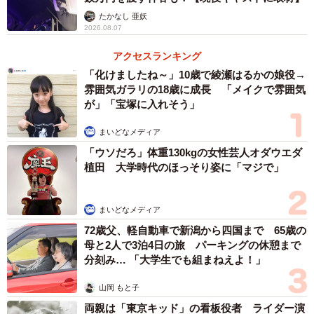
たかなし 亜妖
2026.08.07
アクセスランキング
「化けましたね～」10歳で綾瀬はるかの娘役→
雰囲気ガラリの18歳に成長 「メイクで雰囲気
が」「宝塚に入れそう」
まいどなメディア
「ウソだろ」体重130kgの女性芸人オダウエダ
植田 大学時代のほっそり姿に「マジで」
まいどなメディア
72歳父、軽自動車で新潟から四国まで 65歳の
母と2人で3泊4日の旅 パーキングの休憩まで
分刻み… 「大学生でも組まねえよ！」
山岡 もと子
両親は「東京キッド」の看板役者 ライダー演