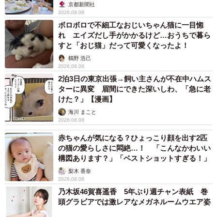
京都新聞社
2026.08.08
ボロボロで不細工なおじいちゃん猫に一目惚
れ エイズだし手がかかるけど…おうちで暮ら
すと「おじ猫」だって可愛くなったよ！
鶴野 浩己
2026.08.08
2泊3日の東京出張→飼い主さんが不在中ハムス
ターに異変 眉間にできた深いしわ、「急に老
けた？」【漫画】
海川 まこと
2026.08.08
赤ちゃんが気になる？ひょっこり顔を出す2匹
の猫の愛らしさに悶絶…！ 「こんなかわいい
構図あります？」「ベストショットすぎる！」
梨木 香奈
2026.08.08
乃木坂46賀喜遥香 5年ぶり週チャン表紙 巻
頭グラビアでは激レアなメガネルームウエア姿