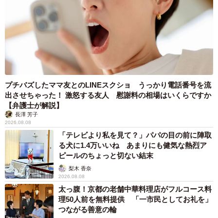
プチバズしたママ友とのLINEスクショ うっかり電話番号を流
出させちゃった！ 激怒する友人 慰謝料の相場はいくらですか
【弁護士が解説】
長澤 芳子
2026.08.08
「テレビより私を見て？」パパの目の前に陣取
る犬に1.4万いいね あまりにも健気な熱烈ア
ピールのちょっと切ない結末
梨木 香奈
2026.08.08
太っ腹！京都の老舗中華料理店がフルコース料
理50人前を無料提供 「一市民としてお礼を」
つながる善意の輪