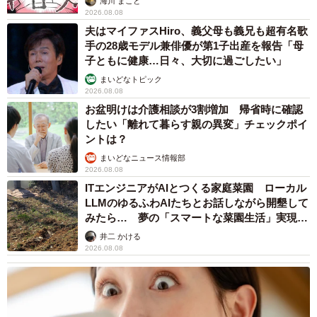
海川 まこと
2026.08.08
夫はマイファスHiro、義父母も義兄も超有名歌
手の28歳モデル兼俳優が第1子出産を報告「母
子ともに健康…日々、大切に過ごしたい」
まいどなトピック
2026.08.08
お盆明けは介護相談が3割増加 帰省時に確認
したい「離れて暮らす親の異変」チェックポイ
ントは？
まいどなニュース情報部
2026.08.08
ITエンジニアがAIとつくる家庭菜園 ローカル
LLMのゆるふわAIたちとお話しながら開墾して
みたら… 夢の「スマートな菜園生活」実現な
るか
井二 かける
2026.08.08