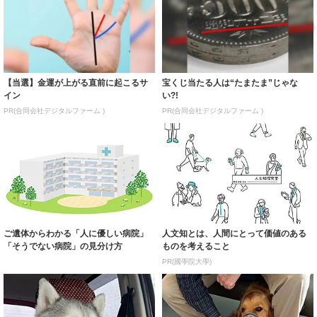
【当選】金運が上がる直前に起こるサ
宝くじ当たる人は“たまたま”じゃな
イン
い?!
PR(合同会社デジタルファーム )
PR(合同会社デジタルファーム )
ご遺体からわかる「人に優しい病院」
人文知とは、人間にとって価値のある
「そうでない病院」の見分け方
ものを考えること
PR(國學院大學)