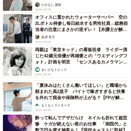
ストに取材】
たかなし 亜妖
2026.08.08
オフィスに置かれたウォーターサーバー 空の
2Lボトル持参し毎日給水する男性社員→総務担
当者の注意にまさかの逆ギレ！【弁護士が解
説】
長澤 芳子
2026.08.08
両親は「東京キッド」の看板役者 ライダー演
じた42歳元俳優が再婚妻との「ウエディングフ
ォト」計画を明言 「センスあるカメラマン求
む」
まいどなトピック
2026.08.08
「夏休みはたくさん働いてほしい」と職場から
頼まれた高2息子 バイトで稼ぎすぎると扶養
を外れて税金や保険料が上がる？【FPが解
説】
もくもくライターズ
2026.08.08
酔って転んでアザだらけ ネイルも折れて超悲
惨 ケガが絶えない夜のお仕事 「病院代」と
数万円を渡す神客も！【現役キャストに取材】