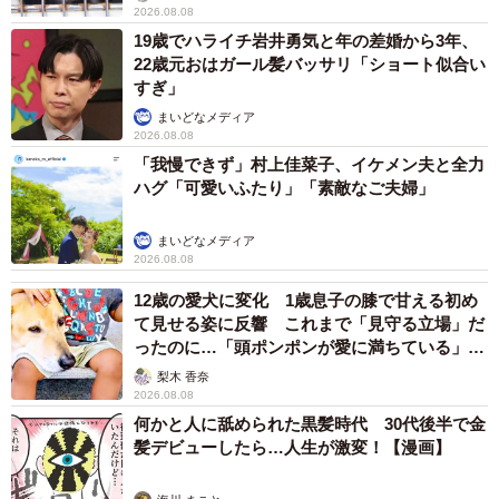
2026.08.08
19歳でハライチ岩井勇気と年の差婚から3年、
22歳元おはガール髪バッサリ「ショート似合い
すぎ」
まいどなメディア
2026.08.08
「我慢できず」村上佳菜子、イケメン夫と全力
ハグ「可愛いふたり」「素敵なご夫婦」
まいどなメディア
2026.08.08
12歳の愛犬に変化 1歳息子の膝で甘える初め
て見せる姿に反響 これまで「見守る立場」だ
ったのに…「頭ポンポンが愛に満ちている」
「尊…」
梨木 香奈
2026.08.08
何かと人に舐められた黒髪時代 30代後半で金
髪デビューしたら…人生が激変！【漫画】