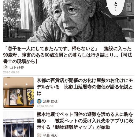
「息子を一人にしてきたんです、帰らないと」 施設に入った
90歳母、障害のある60歳次男との暮らしは行き詰まり…【司法
書士の現場から】
山下 静香
2026.08.08
京都の百貨店が開催のお化け屋敷のお化けにモ
デルがいる 比叡山延暦寺の僧侶が語る伝説と
は
浅井 佳穂
2026.08.08
熊本地震でペット同伴の避難を諦める人に胸を
痛め… 被災ペットの受け入れ先をアプリに表
示する「動物避難所マップ」が始動
平藤 清刀