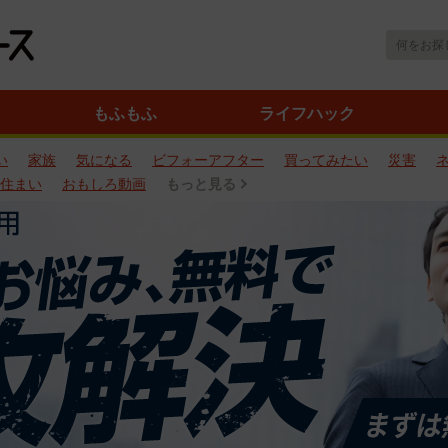
もふもふ
ライフハック
い
家族
気になる
ビフォーアフター
買ってみたい
災害
住まい
おもしろ動画
もっと見る