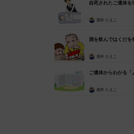
自死されたご遺体を
酒井 たえこ
酒を飲んではくだを
酒井 たえこ
ご遺体からわかる「
酒井 たえこ