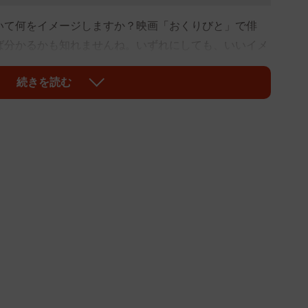
いて何をイメージしますか？映画「おくりびと」で俳
ば分かるかも知れませんね。いずれにしても、いいイメ
もこの仕事はご遺体に触れることから、他人に話すと気
続きを読む
死」に関わる仕事は縁起が悪いだとか、キタナイという
、わたしが体験した湯灌の仕事は、温かくて人間味があ
現代社会の中で忘れられている「大切なこと」を、お伝
お風呂へ入れて体をキレイに洗い、死装束などの着物を
を指します。お棺にご遺体を美しく飾り付けながら納め
の体験があります。
、80代の品のあるおばあさんでした。娘さんと同居して
の間には、おばあさんの好みがうかがえる大きな壺が飾