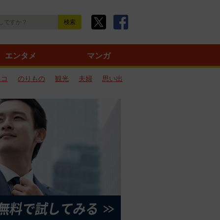
エンタメ
マンガ
ネコ
のりもの
観光
夫婦
思い出