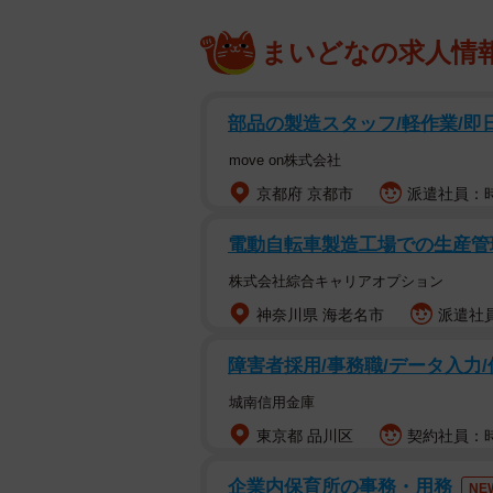
られていました。おばあさんが使っ
まいどなの求人情
けをしているときのことでした。扉
す。少しドキドキしながら、作業を
削る音がしてきます。何だろうと…
部品の製造スタッフ/軽作業/即日
さんと一緒に、雑種で中型の白い犬
move on株式会社
しは犬を見た瞬間そう思いました。
京都府 京都市
派遣社員：時給
電動自転車製造工場での生産
株式会社綜合キャリアオプション
神奈川県 海老名市
派遣社員
障害者採用/事務職/データ入力/
城南信用金庫
東京都 品川区
契約社員：時給
企業内保育所の事務・用務
NE