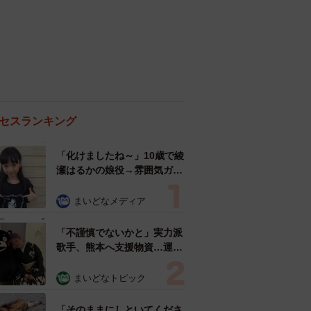
セスランキング
「化けましたね～」10歳で綾
瀬はるかの娘役→雰囲気ガラ
リの18歳に成長 「メイクで
雰囲気が」「宝塚に入れそ
まいどなメディア
う」
「不謹慎でないかと」実力派
歌手、熊本へ支援物資…運搬
トラックの車体デザインにた
めらい 「痛いほど伝わる」
まいどなトピック
「行動され立派」
「そのままにしといてくださ