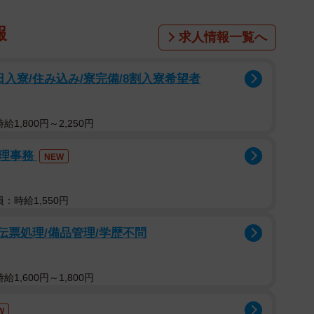
ていたであろう和室で儀式を済ませ、おばあさんに着付
報
求人情報一覧へ
の向こうから、カサカサッという音が聞こえてくるので
続けていると、今度は扉をガリガリ、ガリガリと何かを
と不安に思っていると、ふいに扉が開き、喪主である娘
入寮/住み込み/寮完備/8割入寮希望者
が入って来ました。「ああ、音の主はこの犬か」。わた
1,800円～2,250円
管理事務
NEW
：時給1,550円
伝票処理/備品管理/学歴不問
1,600円～1,800円
W