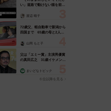
い」道路で動けない猫を前に
返された一言… 懸命に生き
ようとした4日間 「命の重
渡辺 晴子
さはみんな同じ」保護団体代
表の訴え
72歳父、軽自動車で新潟から
四国まで 65歳の母と2人で
3泊4日の旅 パーキングの休
憩まで分刻み… 「大学生で
山岡 もと子
も組まねえよ！」
父は「エミー賞」主演男優賞
の真田広之 31歳イケメン俳
優が長髪ヒゲのワイルド近影
「ガチヒロさんそっくり」
まいどなトピック
「新たな一面もステキ」
６位以降を見る