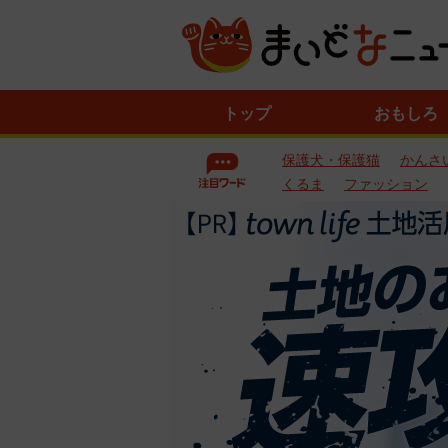
ニ
トップ
おもしろ
ュ
ー
保護犬・保護猫
かんさ
ス
一
くるま
ファッション
覧