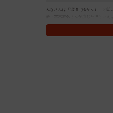
みなさんは「湯灌（ゆかん）」と聞
優・本木雅弘さんが演じた役といえ
ージではないかも知れません。しか
持ち悪がられることもあります。「
評価を受けてしまいがちです。でも
り、とても感動的なものです。では
えしようと思います。
湯灌は、亡くなった方を通夜の前に
着せてから死化粧をする一連の作業
る「納棺」も、湯灌師の仕事です。
わたしには、ある忘れられない湯灌
その日、湯灌をして差し上げたのは
おられたようですが、家の玄関や床