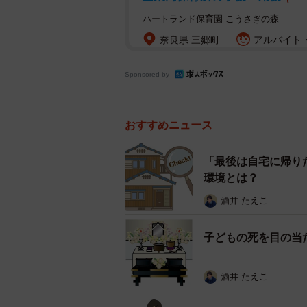
ハートランド保育園 こうさぎの森
奈良県 三郷町
アルバイト・
Sponsored by
おすすめニュース
「最後は自宅に帰り
環境とは？
酒井 たえこ
子どもの死を目の当
酒井 たえこ