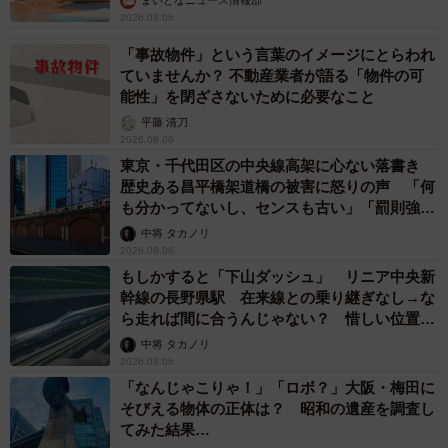
まいどなニュース情報部
2026.08.06
「事故物件」という言葉のイメージにとらわれ
ていませんか？ 不動産業者が語る「物件の可
能性」を閉ざさないために必要なこと
平藤 清刀
2026.08.06
東京・千代田区の中央線高架に心ない落書き
歴史ある昌平橋架道橋の被害に怒りの声 「何
も分かってないし、センスも古い」「罰則強化
して」
中将 タカノリ
2026.08.06
もしかすると「下山ダッシュ」 リニア中央新
幹線の長野県駅 在来線との乗り継ぎなし→な
ら走れば間に合うんじゃない？ 惜しい位置関
係が反響
中将 タカノリ
2026.08.06
「なんじゃこりゃ！」「ロボ？」大阪・梅田に
そびえる物体の正体は？ 昭和の遺産を調査し
てみた結果…