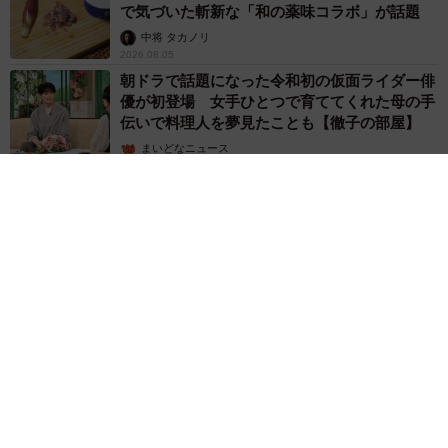
で気づいた斬新な「和の薬味コラボ」が話題
中将 タカノリ
2026.08.05
朝ドラで話題になった令和初の仮面ライダー俳
優が初登場 女手ひとつで育ててくれた母の手
伝いで料理人を夢見たことも【徹子の部屋】
まいどなニュース
2026.08.05
【2026上半期タレントCM起用社数ランキング】今田美桜と大