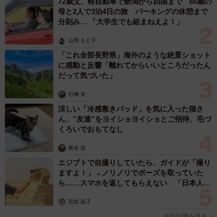
72歳父、軽自動車で新潟から四国まで 65歳の
母と2人で3泊4日の旅 パーキングの休憩まで
分刻み… 「大学生でも組まねえよ！」
山岡 もと子
「これ全部長野県」海外のような絶景ショット
に感動と反響「離れてからいいところだったん
だって気づいた」
行橋 友
涼しい「冷感敷きパッド」を気に入った猫さ
ん、”友達”をヨイショヨイショとご招待、毛づ
くろいでおもてなし
椎名 碧
エジプトで自撮りしていたら、ガイドが「撮り
ますよ！」→ノリノリでポーズを取っていた
ら……スマホを返してもらえない 「日本人は
カモ代表かも」「私は6時間で3万円払った」
宮前 晶子
６位以降を見る