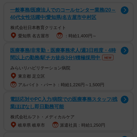
一般事務/医療法人でのコールセンター業務/20～
しかし、たとえ玉ネギを食べたとして、この事実をなかっ
40代女性活躍中/愛知県/名古屋市中村区
たことにする魔法の薬というものは、残念ながら有りませ
株式会社日本教育クリエイト
ん。その有害な成分が消化管から吸収されて、ひとたび体
愛知県 名古屋市
：時給1,400円～
内に入ってしまえば（そういう意味では、消化管は体内で
医療事務/非常勤・医療事務求人/週3日程度・4時
はなく体外なのです。）、治療はすなわち、出現した症状
間以上の勤務/駅チカ徒歩3分!/積極採用中
NEW
を軽減させる対症療法と、体内に入ってしまった有害成分
みらいリハビリテーション病院
を早く対外に排出させる…つまり解毒させるというふたつ
東京都 足立区
が主眼となります。まだ食べたばかりで、その有害成分が
アルバイト・パート：時給1,226円～1,500円
胃の中にある場合には、『強制的に吐かせる』という強引
な方法もあります。
電話応対やPC入力/病院での医療事務スタッフ/残
業ほぼなし即日勤務可能
さて、玉ネギには注意しているから大丈夫…と思っておら
株式会社ルフト・メディカルケア
れる方！人間の内服するお薬やサプリメントにも注意を払
岐阜県 岐阜市
派遣社員：時給1,250円
ってください。チャック付きラミネート袋に入っているか
ら大丈夫、と思っていても、毎日服用するものなので、蓋