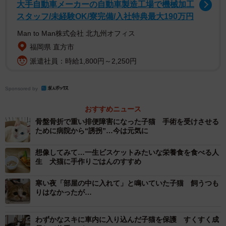
大手自動車メーカーの自動車製造工場で機械加工
のないかごやボックスに入れてキッチンの片隅に置いてあ
スタッフ/未経験OK/寮完備/入社特典最大190万円
る方も少なくないのではないでしょうか？
Man to Man株式会社 北九州オフィス
福岡県 直方市
派遣社員：時給1,800円～2,250円
Sponsored by
おすすめニュース
骨盤骨折で重い排便障害になった子猫 手術を受けさせる
ために病院から“誘拐”…今は元気に
想像してみて…一生ビスケットみたいな栄養食を食べる人
生 犬猫に手作りごはんのすすめ
寒い夜「部屋の中に入れて」と鳴いていた子猫 飼うつも
りはなかったが…
わずかなスキに車内に入り込んだ子猫を保護 すくすく成