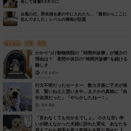
長して体重9.5キロに
2/3
台風の日、野良猫を家の中に入れたら…「最初からここに
住んでました」レベルの寝相が話題
動物病院で出遭う確率の高い犬と猫の中毒ベスト５は、
（１）チョコレート（２）玉ネギ（３）キシリトール
もふもふ
イヌ
ネコ
（４）タバコ（５）人間用の鎮痛薬…であったという報告
かかりつけ動物病院の「時間外診療」が減少の
があります。また、近年ダイエットサプリメント等に入っ
理由は？ 夜間や休日の“時間外診療”を続ける
ているα-リポ酸は、特に猫にはかなり危険なサプリメント
難しさ
です。しかも、このサプリメントは何故か猫の好む匂いが
小宮 みぎわ
2026.08.05
するのか好んで食べてしまう子がいるのです！
行方不明だったセーター、数カ月後に子犬が発
見 賢いねえと思いきや…まさかの真相に「自
α-リポ酸について、猫での中毒量は30mg/kgだという報告が
作自演だった」「やらかしたねー！」
あります。ある有名健康食品メーカーで販売しているα-リ
梨木 香奈
2026.08.04
ポ酸サプリメントには、1カプセル105mgのα-リポ酸が入っ
「言わなくても分かるでしょ」 小さな言い争
ていますので、小柄な猫が1カプセル食べるとアウトです。
いが絶えなかった夫婦に訪れた変化 あなたを
激しい肝臓障害と低血糖、発作が起こり、死に至ります。
迎えてから相手を思う気持ちを取り戻せた【漫