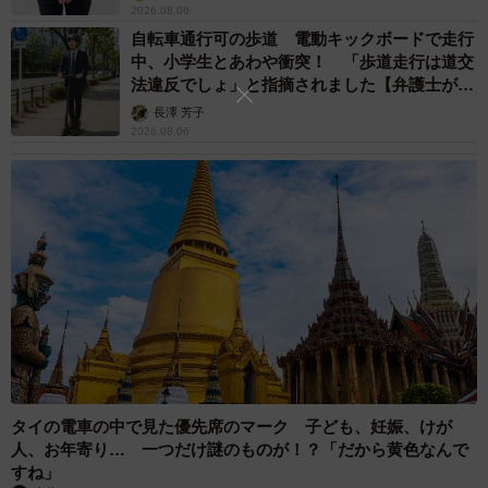
2026.08.06
自転車通行可の歩道 電動キックボードで走行
中、小学生とあわや衝突！ 「歩道走行は道交
法違反でしょ」と指摘されました【弁護士が解
説】
長澤 芳子
2026.08.06
タイの電車の中で見た優先席のマーク 子ども、妊娠、けが
人、お年寄り… 一つだけ謎のものが！？「だから黄色なんで
すね」