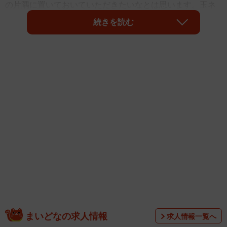
の片隅に置いておいていただきたいなとは思います。玉ネ
ギ入りのカレーを2皿完食しても『なんともなかった』猫が
続きを読む
いる一方で、玉ネギをひとかけら食べただけで、嘔吐下痢
で寝込んだ犬もいました。どのくらい食べたら危険なの
か？が気になるところではあると思います。文献でその量
を調べることは出来ますが、あくまでも個体差があり、い
ま起きている症状を見ることが大切です。
まいどなの求人情報
求人情報一覧へ