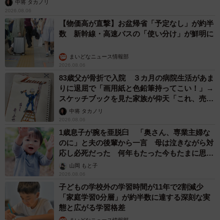
中将 タカノリ
2026.08.06
【物価高が直撃】お盆帰省「予定なし」が約半
数 新幹線・高速バスの「使い分け」が鮮明に
まいどなニュース情報部
2026.08.06
83歳父が骨折で入院 ３カ月の病院生活があま
りに退屈で「画用紙と色鉛筆持ってこい！」→
スケッチブックを見た家族が仰天「これ、売れ
ますよ…」
中将 タカノリ
2026.08.06
1歳息子が腕を亜脱臼 「奥さん、専業主婦な
のに」と夫の後輩から一言 母は泣きながら対
応し必死だった 何年もたった今もたまに思い
出し…
山岡 もと子
2026.08.06
子どもの学校外の学習時間が11年で2割減少
「家庭学習0分層」が約半数に達する深刻な実
態と広がる学習格差