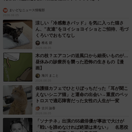
まいどなニュース情報部
2026.08.05
涼しい「冷感敷きパッド」を気に入った猫さ
ん、”友達”をヨイショヨイショとご招待、毛づ
くろいでおもてなし
椎名 碧
2026.08.05
木の枝？エアコンの送風口から細長いものが…
昼休みの診療所を襲った恐怖の生きもの【漫
画】
海川 まこと
2026.08.05
保護猫カフェでひとりぼっちだった「耳が聞こ
えないシニア猫」と運命の出会い→重度のペッ
トロスで適応障害だった女性の人生が一変
古川 諭香
2026.08.05
「ソナチネ」出演の55歳俳優が事故で大けが
「戦いを諦めなければ絶望は来ない」 名悪役