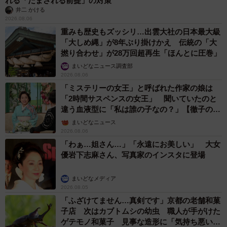
れる「だまされる前提」の対策
井二 かける
2026.08.06
重みも歴史もズッシリ…出雲大社の日本最大級
「大しめ縄」が8年ぶり掛けかえ 伝統の「大
撚り合わせ」が28万回超再生「ほんとに圧巻」
まいどなニュース調査部
2026.08.06
「ミステリーの女王」と呼ばれた作家の娘は
「2時間サスペンスの女王」 聞いていたのと
違う血液型に「私は誰の子なの？」【徹子の部
屋】
まいどなニュース
2026.08.06
「わぁ…姐さん…」「永遠にお美しい」 大女
優岩下志麻さん、写真家のインスタに登場
まいどなメディア
2026.08.05
「ふざけてません…真剣です」京都の老舗和菓
子店 次はカブトムシの幼虫 職人が手がけた
ゲテモノ和菓子 見事な造形に「気持ち悪いく