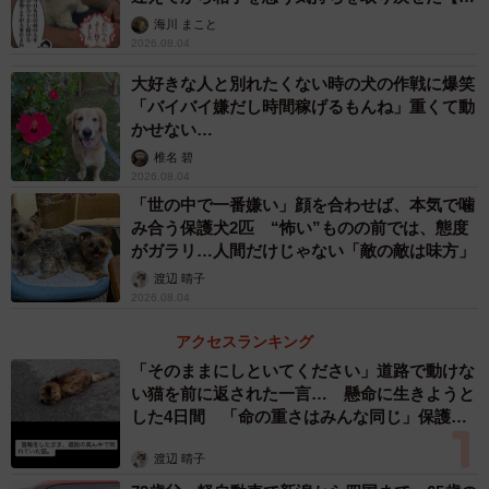
画】
しかし、α-リポ酸は犬でも中毒の報告があり（1頭は回復
海川 まこと
2026.08.04
し、1頭は死亡）、人間でも特定の遺伝的素因を持った方が
摂取した場合は、低血糖発作が起こるため、厚生労働省の
大好きな人と別れたくない時の犬の作戦に爆笑
「バイバイ嫌だし時間稼げるもんね」重くて動
ホームページに注意喚起がなされています。
かせない…
椎名 碧
2026.08.04
「世の中で一番嫌い」顔を合わせば、本気で噛
み合う保護犬2匹 “怖い”ものの前では、態度
がガラリ…人間だけじゃない「敵の敵は味方」
渡辺 晴子
2026.08.04
アクセスランキング
「そのままにしといてください」道路で動けな
い猫を前に返された一言… 懸命に生きようと
した4日間 「命の重さはみんな同じ」保護団
体代表の訴え
渡辺 晴子