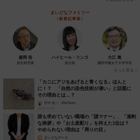
まいどなファミリー
（新着記事順）
森岡 浩
ハイヒール・リンゴ
大江 篤
姓氏研究家
漫才師
園田学園女子大学学長
もっと見る
「カニにアジをあげると青くなる」ほんと
に！？ 「自然の染色技術が凄い」と話題に
その理由とは…？
竹中 友一（RinToris）
2026.08.06
誰も求めていない職場の「謎マナー」、「過剰
な挨拶」や「お土産配り」を抑えた1位は？
やめられない理由は「周りの目」
まいどなデータ