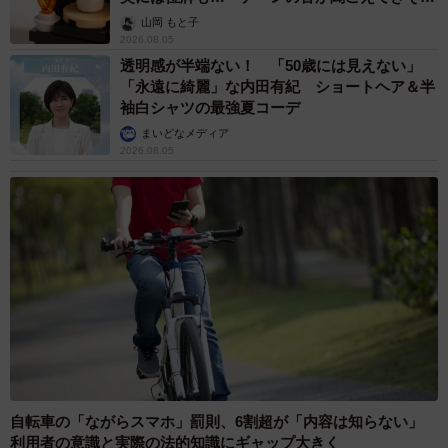
う」
山岡 もと子
2026.08.05
透明感が半端ない！ 「50歳には見えない」
「永遠に綺麗」な内田有紀 ショートヘア＆半
袖白シャツの最強夏コーデ
まいどなメディア
2026.08.05
自転車の「ながらスマホ」罰則、6割超が「内容は知らない」
利用者の意識と実際の法的知識にギャップ大きく