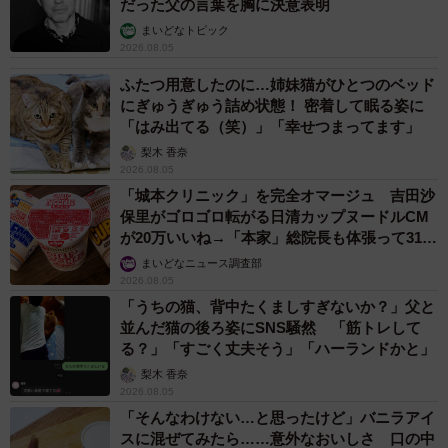
だった父の言葉を胸に決意表明
まいどなトピック
2026.08.05
ふたつ用意したのに…姉妹猫がひとつのベッド
にぎゅうぎゅう詰め状態！ 密着して眠る姿に
「はみ出てる（笑）」「幸せつまってます」
梨木 香奈
2026.08.05
「城本クリニック」を完全オマージュ 吉田沙
保里がゴロゴロ転がる日清カップヌードルCM
が20万いいね→「本家」総院長も体張って31万
いいね
まいどなニュース調査部
2026.08.05
「うちの猫、背中たくましすぎないか？」父と
並んだ猫の後ろ姿にSNS騒然 「筋トレして
る？」「すごく丈夫そう」「ハーランドかと」
梨木 香奈
2026.08.05
「そんなわけない…と思ったけど」バニラアイ
スに混ぜてみたら……意外なおいしさ 口の中