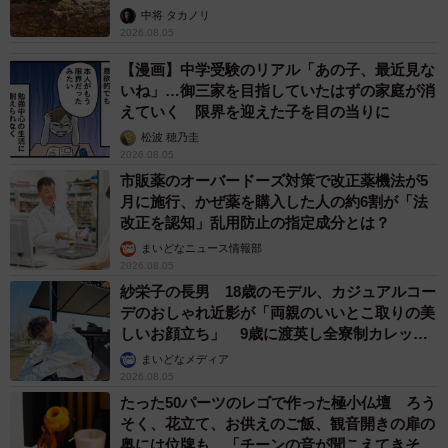
らいリアル」
中将 タカノリ
2026.08.05
【漫画】中学受験のリアル「あの子、最近見な
いね」…御三家を目指していたはずの家庭が消
えていく 限界を迎えた子を目の当りに
松波 穂乃圭
2026.08.05
市販薬のオーバードーズ対策で改正薬機法が5
月に施行、かぜ薬を購入した人の約6割が「法
改正を認知」乱用防止の指定成分とは？
まいどなニュース情報部
2026.08.05
紗栄子の長男 18歳のモデル、カジュアルコー
デのおしゃれ近影が「両親のいいとこ取りの美
しいお顔立ち」 9歳に渡英し全寮制カレッジ
で学ぶ
まいどなメディア
2026.08.05
たった50パーツのレゴで作った極小仏壇 ろう
そく、花立て、お供えのご飯、観音開きの扉の
奥には位牌も…「チーンの音が聞こえてきそ