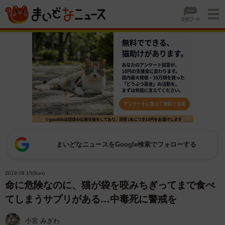
まいどなニュースをGoogle検索でフォローする
2019.09.15(Sun)
命に危険なのに、猫が袋を咬みちぎってまで食べ
てしまうサプリがある…中毒死に警戒を
小宮 みぎわ