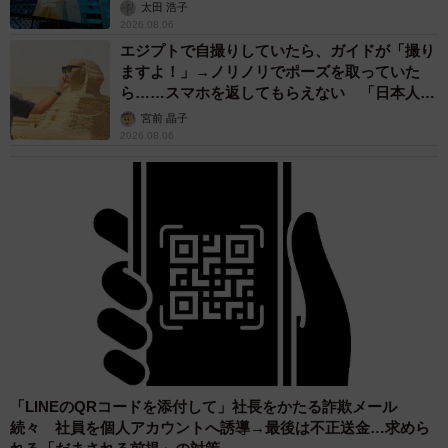
太田 浩子
2026.08.06
エジプトで自撮りしていたら、ガイドが「撮り
ますよ！」→ノリノリでポーズを取っていた
ら……スマホを返してもらえない 「日本人は
カモ代表かも」「私は6時間で3万円払った」
宮前 晶子
2026.08.06
「LINEのQRコードを添付して」社長をかたる詐欺メール
続々 社員を個人アカウントへ誘導→最後は不正送金…求めら