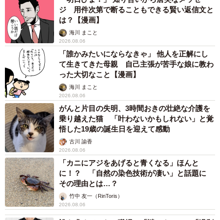
ジ 用件次第で断ることもできる賢い返信文と
は？【漫画】
海川 まこと
2026.08.06
「誰かみたいにならなきゃ」 他人を正解にし
て生きてきた母親 自己主張が苦手な娘に教わ
った大切なこと【漫画】
海川 まこと
2026.08.06
がんと片目の失明、3時間おきの壮絶な介護を
乗り越えた猫 「叶わないかもしれない」と覚
悟した19歳の誕生日を迎えて感動
古川 諭香
2026.08.06
「カニにアジをあげると青くなる」ほんと
に！？ 「自然の染色技術が凄い」と話題に
その理由とは…？
竹中 友一（RinToris）
2026.08.06