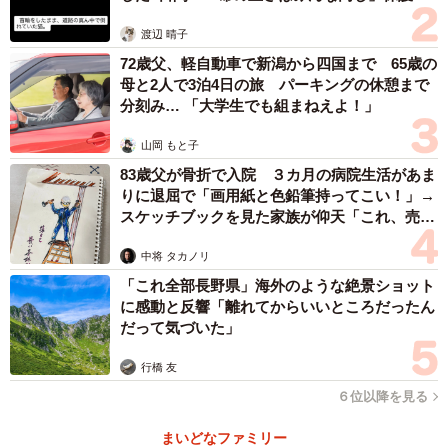
体代表の訴え
渡辺 晴子
72歳父、軽自動車で新潟から四国まで 65歳の
母と2人で3泊4日の旅 パーキングの休憩まで
分刻み… 「大学生でも組まねえよ！」
山岡 もと子
83歳父が骨折で入院 ３カ月の病院生活があま
りに退屈で「画用紙と色鉛筆持ってこい！」→
スケッチブックを見た家族が仰天「これ、売れ
ますよ…」
中将 タカノリ
「これ全部長野県」海外のような絶景ショット
に感動と反響「離れてからいいところだったん
だって気づいた」
行橋 友
６位以降を見る
まいどなファミリー