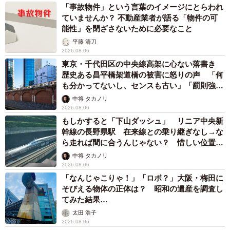
「事故物件」という言葉のイメージにとらわれ
ていませんか？ 不動産業者が語る「物件の可
能性」を閉ざさないために必要なこと
平藤 清刀
2026.08.06
東京・千代田区の中央線高架に心ない落書き
歴史ある昌平橋架道橋の被害に怒りの声 「何
も分かってないし、センスも古い」「罰則強化
して」
中将 タカノリ
2026.08.06
もしかすると「下山ダッシュ」 リニア中央新
幹線の長野県駅 在来線との乗り継ぎなし→な
ら走れば間に合うんじゃない？ 惜しい位置関
係が反響
中将 タカノリ
2026.08.06
「なんじゃこりゃ！」「ロボ？」大阪・梅田に
そびえる物体の正体は？ 昭和の遺産を調査し
てみた結果…
太田 浩子
2026.08.06