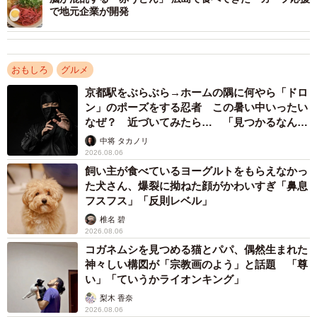
で地元企業が開発
おもしろ
グルメ
京都駅をぶらぶら→ホームの隅に何やら「ドロ
ン」のポーズをする忍者 この暑い中いったい
なぜ？ 近づいてみたら… 「見つかるなんて
未熟」
中将 タカノリ
2026.08.06
飼い主が食べているヨーグルトをもらえなかっ
た犬さん、爆裂に拗ねた顔がかわいすぎ「鼻息
フスフス」「反則レベル」
椎名 碧
2026.08.06
コガネムシを見つめる猫とパパ、偶然生まれた
神々しい構図が「宗教画のよう」と話題 「尊
い」「ていうかライオンキング」
梨木 香奈
2026.08.06