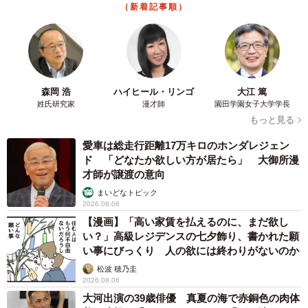
（新着記事順）
森岡 浩
ハイヒール・リンゴ
大江 篤
姓氏研究家
漫才師
園田学園女子大学学長
もっと見る
愛車は総走行距離17万キロのホンダレジェン
ド 「どなたか欲しい方が居たら」 大御所漫
才師が譲渡の意向
まいどなトピック
2026.08.06
【漫画】「高い家賃を払えるのに、まだ欲し
い？」高級レジデンスの七夕飾り、書かれた願
い事にびっくり 人の欲には終わりがないのか
松波 穂乃圭
2026.08.06
大河出演の39歳俳優 真夏の海で赤銅色の肉体