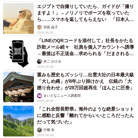
エジプトで自撮りしていたら、ガイドが「撮り
ますよ！」→ノリノリでポーズを取っていた
ら……スマホを返してもらえない 「日本人は
カモ代表かも」「私は6時間で3万円払った」
宮前 晶子
2026.08.06
「LINEのQRコードを添付して」社長をかたる
詐欺メール続々 社員を個人アカウントへ誘導
→最後は不正送金…求められる「だまされる前
提」の対策
井二 かける
2026.08.06
重みも歴史もズッシリ…出雲大社の日本最大級
「大しめ縄」が8年ぶり掛けかえ 伝統の「大
撚り合わせ」が28万回超再生「ほんとに圧巻」
まいどなニュース調査部
2026.08.06
「これ全部長野県」海外のような絶景ショット
に感動と反響「離れてからいいところだったん
だって気づいた」
行橋 友
2026.08.06