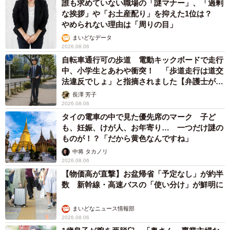
誰も求めていない職場の「謎マナー」、「過剰
な挨拶」や「お土産配り」を抑えた1位は？
やめられない理由は「周りの目」
まいどなデータ
2026.08.06
自転車通行可の歩道 電動キックボードで走行
中、小学生とあわや衝突！ 「歩道走行は道交
法違反でしょ」と指摘されました【弁護士が解
説】
長澤 芳子
2026.08.06
タイの電車の中で見た優先席のマーク 子ど
も、妊娠、けが人、お年寄り… 一つだけ謎の
ものが！？「だから黄色なんですね」
中将 タカノリ
2026.08.06
【物価高が直撃】お盆帰省「予定なし」が約半
数 新幹線・高速バスの「使い分け」が鮮明に
まいどなニュース情報部
2026.08.06