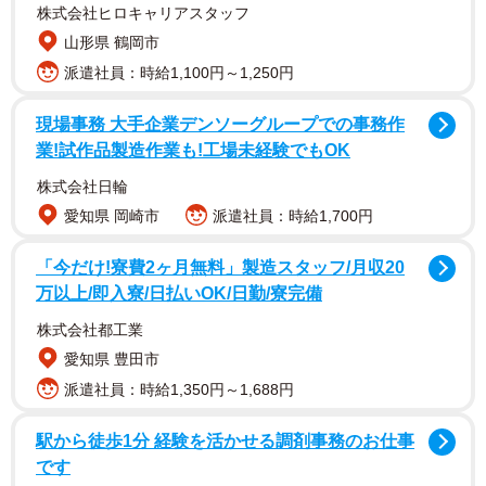
株式会社ヒロキャリアスタッフ
山形県 鶴岡市
派遣社員：時給1,100円～1,250円
現場事務 大手企業デンソーグループでの事務作
業!試作品製造作業も!工場未経験でもOK
株式会社日輪
愛知県 岡崎市
派遣社員：時給1,700円
「今だけ!寮費2ヶ月無料」製造スタッフ/月収20
万以上/即入寮/日払いOK/日勤/寮完備
株式会社都工業
愛知県 豊田市
派遣社員：時給1,350円～1,688円
駅から徒歩1分 経験を活かせる調剤事務のお仕事
です