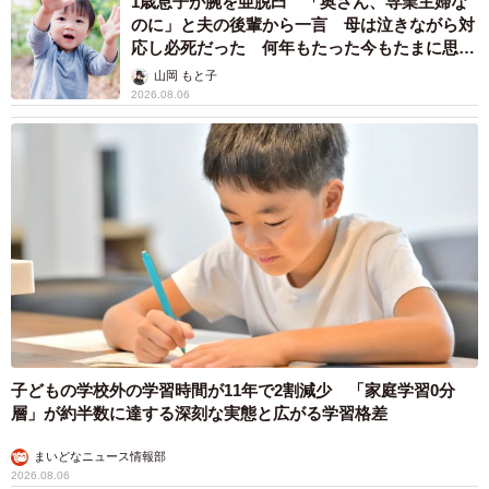
1歳息子が腕を亜脱臼 「奥さん、専業主婦な
のに」と夫の後輩から一言 母は泣きながら対
応し必死だった 何年もたった今もたまに思い
出し…
山岡 もと子
2026.08.06
子どもの学校外の学習時間が11年で2割減少 「家庭学習0分
層」が約半数に達する深刻な実態と広がる学習格差
まいどなニュース情報部
2026.08.06