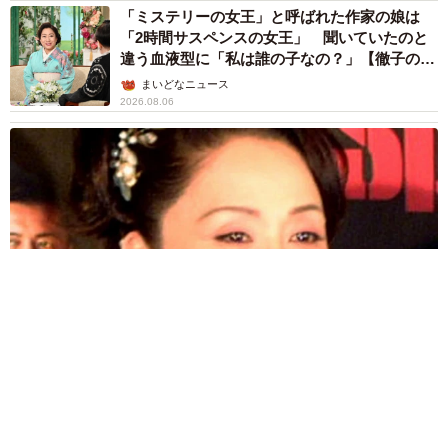
「ミステリーの女王」と呼ばれた作家の娘は
「2時間サスペンスの女王」 聞いていたのと
違う血液型に「私は誰の子なの？」【徹子の部
屋】
まいどなニュース
2026.08.06
「わぁ…姐さん…」「永遠にお美しい」 大女優岩下志麻さ
ん、写真家のインスタに登場
まいどなメディア