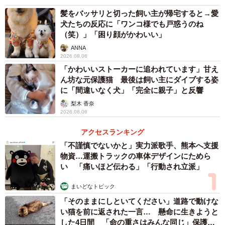
髪をバッサリと切った飼い主が帰宅すると→愛
犬たちの反応に「ワンコ様でも戸惑うのね
（笑）」「困り顔がかわいい」
ANNA
2026.08.06
「かわいいストーカーに追われています」甘え
ん坊な元保護猫 最後は飼い主にダイブする姿
に「間違いなく犬」「完全に親子」と反響
梨木 香奈
2026.08.06
アクセスランキング
「不謹慎でないかと」実力派歌手、熊本へ支援
物資…運搬トラックの車体デザインにためら
い 「痛いほど伝わる」「行動され立派」
まいどなトピック
「そのままにしといてください」道路で動けな
い猫を前に返された一言… 懸命に生きようと
した4日間 「命の重さはみんな同じ」保護団