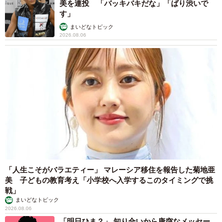
美を連投 「バッキバキだな」「ばり渋いで
す」
まいどなトピック
2026.08.06
「人生こそがバラエティー」 マレーシア移住を報告した菊地亜
美 子どもの教育考え「小学校へ入学するこのタイミングで挑
戦」
まいどなトピック
2026.08.06
「明日ひま？」 知り合いから唐突なメッセー