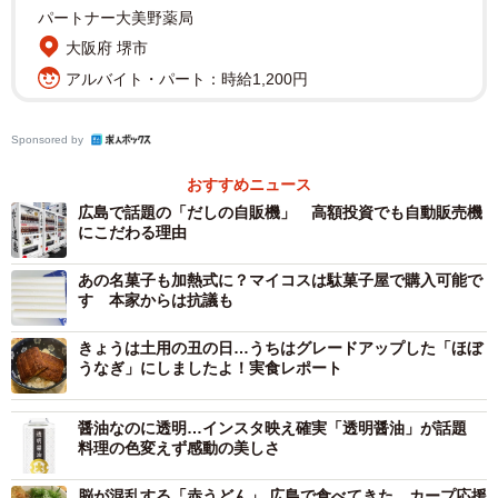
パートナー大美野薬局
大阪府 堺市
アルバイト・パート：時給1,200円
Sponsored by
おすすめニュース
広島で話題の「だしの自販機」 高額投資でも自動販売機
にこだわる理由
あの名菓子も加熱式に？マイコスは駄菓子屋で購入可能で
す 本家からは抗議も
きょうは土用の丑の日…うちはグレードアップした「ほぼ
うなぎ」にしましたよ！実食レポート
醤油なのに透明…インスタ映え確実「透明醤油」が話題
料理の色変えず感動の美しさ
脳が混乱する「赤うどん」 広島で食べてきた カープ応援