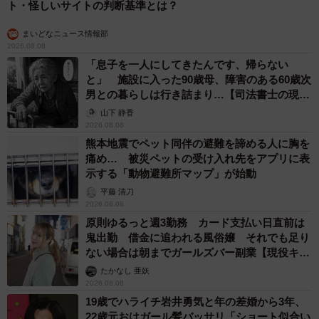
ト・怪しいサイトの判断基準とは？
まいどなニュース情報部
2026.08.08
「息子を一人にしてきたんです、帰らない
と」 施設に入った90歳母、障害のある60歳次
男との暮らしは行き詰まり…【司法書士の現場
から】
山下 静香
2026.08.08
熊本地震でペット同伴の避難を諦める人に胸を
痛め… 被災ペットの受け入れ先をアプリに表
示する「動物避難所マップ」が始動
平藤 清刀
2026.08.08
原則ゆるっと週3勤務 カード支払い日直前は
鬼出勤 借金に追われる風俗嬢 それでも足り
ない場合は朝までガールズバー副業【現役キャ
ストに取材】
たかなし 亜妖
2026.08.08
19歳でハライチ岩井勇気と年の差婚から3年、
22歳元おはガール髪バッサリ「ショート似合い