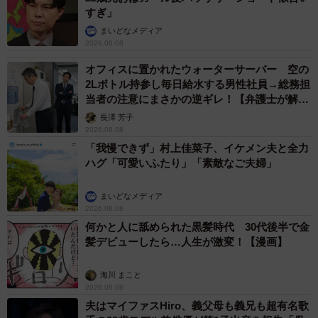
すぎ」
まいどなメディア
2026.08.08
オフィスに置かれたウォーターサーバー 空の
2Lボトル持参し毎日給水する男性社員→総務担
当者の注意にまさかの逆ギレ！【弁護士が解
説】
長澤 芳子
2026.08.08
「我慢できず」村上佳菜子、イケメン夫と全力
ハグ「可愛いふたり」「素敵なご夫婦」
まいどなメディア
2026.08.08
何かと人に舐められた黒髪時代 30代後半で金
髪デビューしたら…人生が激変！【漫画】
海川 まこと
2026.08.08
夫はマイファスHiro、義父母も義兄も超有名歌