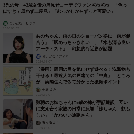
3児の母 43歳女優の肩見せコーデでファンざわざわ 「色っ
ぽすぎて思わず二度見」「むっかしからずっと可愛い」
まいどなトピック
2026.08.07
あのちゃん、雨の日のショーパン姿に「雨が似
合う」「脚めっちゃきれい！」「水も滴る良い
アーティスト」 幻想的な近影が話題
まいどなメディア
2026.08.07
【漫画】周囲の目を気にせず遊べる！洗濯物も
干せる！最近人気の戸建ての「中庭」 ところ
が…実際住んでみて分かった後悔ポイント
中瀬 えみ
2026.08.07
難聴のお姉ちゃんに5歳の妹が手話通訳 互い
に支え合う家族の日常に反響「妹ちゃん、頼も
しい」「かわいい通訳さん」
五ヶ瀬 あお
2026.08.07