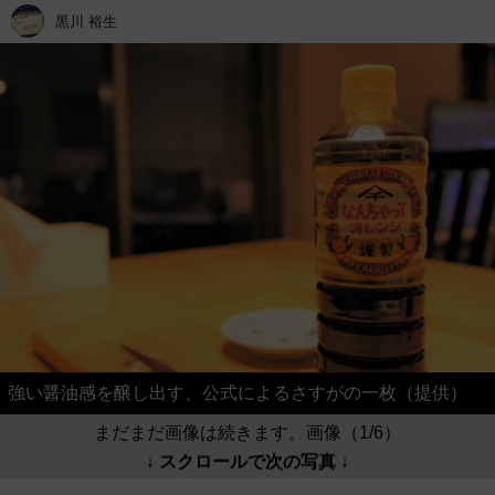
黒川 裕生
強い醤油感を醸し出す、公式によるさすがの一枚（提供）
まだまだ画像は続きます。画像（1/6）
↓ スクロールで次の写真 ↓