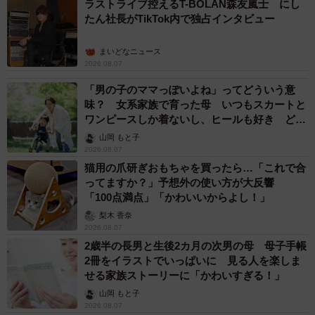
ラストライブ控えるT-BOLAN森友嵐士 にし
たん社長がTikTok内で独占インタビュー
まいどなニュース
2026.08.07
「男の子のママっぽいよね」ってどういう意
味？ 女系家族で育った母 いつもスカートと
ワンピースしか着ないし、ヒールも好き どの
へんが…
山岡 もと子
2026.08.07
猫用の爪研ぎおもちゃを買ったら…「これで合
ってますか？」予想外の使い方が大反響
「100点満点」「かわいいからよし！」
梨木 香奈
2026.08.07
2歳半の長男と生後2カ月の次男の母 母子手帳
2冊をイラストでいっぱいに 見る人を楽しま
せる家族ストーリーに「かわいすぎる！」
山岡 もと子
2026.08.07