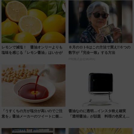
レモンで減塩！ 醤油オンリーよりも
８月のロト6はこの方法で買え!!６つの
塩味を感じる「レモン醤油」はいかが
数字が『完全一致』する方法
PR(株式会社MURA)
「うすくちの方が塩分が高いのでご注
醤油なのに透明…インスタ映え確実
意を」醤油メーカーのツイートに衝
「透明醤油」が話題 料理の色変えず
撃 一体なぜ？...
感動の美しさ