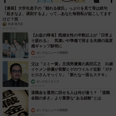
【漫画】大学生息子の「頼れる彼氏」っぷりを見て母は絶句
「起きなよ、遅刻するよ」って…あなた毎朝私が起こしてます
けど？笑
松波 穂乃圭
2026.08.07
【お盆の帰省】既婚女性の半数以上が「日常よ
り疲れる」 気遣いや準備で深まる夫婦の温度
感ギャップ鮮明に
まいどなニュース情報部
2026.08.07
父は「エミー賞」主演男優賞の真田広之 31歳
イケメン俳優が長髪ヒゲのワイルド近影「ガチ
ヒロさんそっくり」「新たな一面もステキ」
まいどなトピック
2026.08.07
退職金を運用に回せる人は何が違う？ 「退職
金額の多さ」より重要な“ある経験”とは
まいどなニュース情報部
2026.08.07