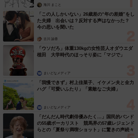
海川 まこと
「この人しかいない」26歳差の“年の差婚”をし
た夫婦 出会いは？反対する声はなかった？
今の思いを聞いた
古川 諭香
「ウソだろ」体重130kgの女性芸人オダウエダ
植田 大学時代のほっそり姿に「マジで」
まいどなメディア
「我慢できず」村上佳菜子、イケメン夫と全力
ハグ「可愛いふたり」「素敵なご夫婦」
まいどなメディア
「だんだん時代劇俳優みたく…」国民的バンド
の55歳ボーカリスト 競馬界の57歳レジェンド
らとの「夏祭り満喫ショット」に驚きの声続々