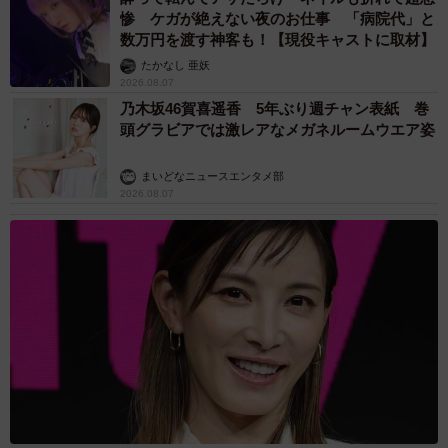
惨 ケガが絶えない夜のお仕事 「病院代」と
数万円を渡す神客も！【現役キャストに取材】
たかなし 亜妖
2026.08.07
乃木坂46賀喜遥香 5年ぶり週チャン表紙 巻
頭グラビアでは激レアなメガネルームウエア姿
まいどなニュースエンタメ部
2026.08.07