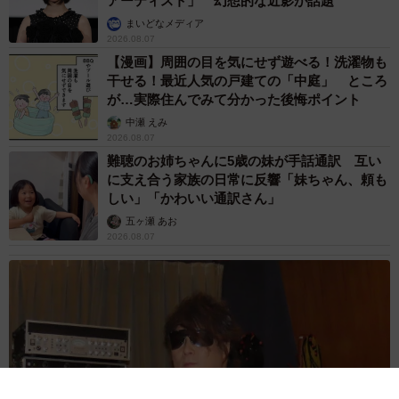
アーティスト」 幻想的な近影が話題
まいどなメディア
2026.08.07
【漫画】周囲の目を気にせず遊べる！洗濯物も
干せる！最近人気の戸建ての「中庭」 ところ
が…実際住んでみて分かった後悔ポイント
中瀬 えみ
2026.08.07
難聴のお姉ちゃんに5歳の妹が手話通訳 互い
に支え合う家族の日常に反響「妹ちゃん、頼も
しい」「かわいい通訳さん」
五ヶ瀬 あお
2026.08.07