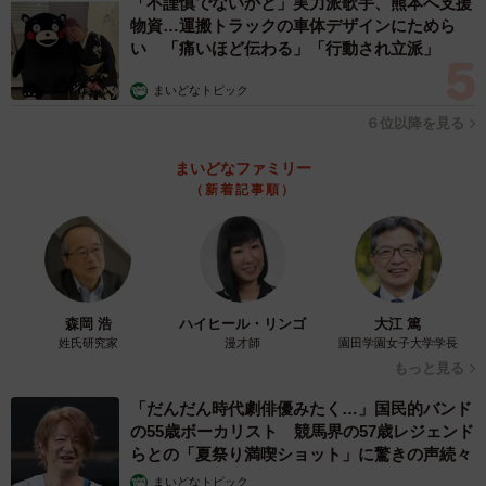
「不謹慎でないかと」実力派歌手、熊本へ支援
物資…運搬トラックの車体デザインにためら
い 「痛いほど伝わる」「行動され立派」
まいどなトピック
６位以降を見る
まいどなファミリー
（新着記事順）
森岡 浩
ハイヒール・リンゴ
大江 篤
姓氏研究家
漫才師
園田学園女子大学学長
もっと見る
「だんだん時代劇俳優みたく…」国民的バンド
の55歳ボーカリスト 競馬界の57歳レジェンド
らとの「夏祭り満喫ショット」に驚きの声続々
まいどなトピック