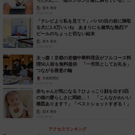
ったのに…「頭ポンポンが愛に満ちている」
「尊…」
梨木 香奈
2026.08.08
「テレビより私を見て？」パパの目の前に陣取
る犬に1.4万いいね あまりにも健気な熱烈ア
ピールのちょっと切ない結末
梨木 香奈
2026.08.08
太っ腹！京都の老舗中華料理店がフルコース料
理50人前を無料提供 「一市民としてお礼を」
つながる善意の輪
京都新聞社
2026.08.08
赤ちゃんが気になる？ひょっこり顔を出す2匹
の猫の愛らしさに悶絶…！ 「こんなかわいい
構図あります？」「ベストショットすぎる！」
梨木 香奈
2026.08.08
アクセスランキング