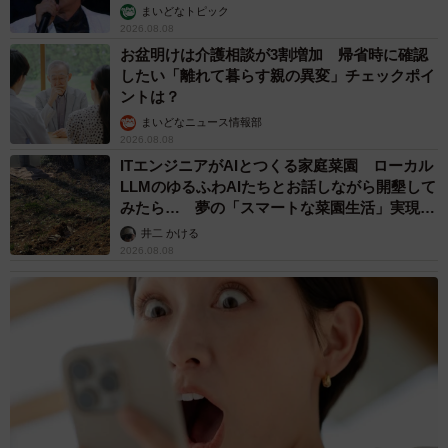
まいどなトピック
2026.08.08
お盆明けは介護相談が3割増加 帰省時に確認
したい「離れて暮らす親の異変」チェックポイ
ントは？
まいどなニュース情報部
2026.08.08
ITエンジニアがAIとつくる家庭菜園 ローカル
LLMのゆるふわAIたちとお話しながら開墾して
みたら… 夢の「スマートな菜園生活」実現な
るか
井二 かける
2026.08.08