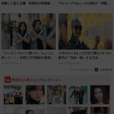
減量した姿に反響 既製品の防護服が
アルコーデのおしゃれ近影が「両親の
着られると...
いいとこ取...
『コンビニでタバコ買うの、ちょっと
８月のロト6はこの方法で買え!!６つの
待って！！』年間11万円節約の新型タ
数字が『完全一致』する方法
バコ
PR(株式会社HAL)
PR(株式会社MURA)
Recommended by
昨日の人気フォトセレクション