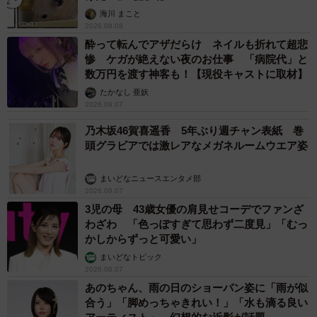
海川 まこと
2026.08.08
酔って転んでアザだらけ ネイルも折れて超悲
惨 ケガが絶えない夜のお仕事 「病院代」と
数万円を渡す神客も！【現役キャストに取材】
たかなし 亜妖
2026.08.07
乃木坂46賀喜遥香 5年ぶり週チャン表紙 巻
頭グラビアでは激レアなメガネルームウエア姿
まいどなニュースエンタメ部
2026.08.07
3児の母 43歳女優の肩見せコーデでファンざ
わざわ 「色っぽすぎて思わず二度見」「むっ
かしからずっと可愛い」
まいどなトピック
2026.08.07
あのちゃん、雨の日のショーパン姿に「雨が似
合う」「脚めっちゃきれい！」「水も滴る良い