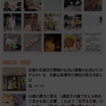
おもしろ
グルメ
京都の百貨店が開催のお化け屋敷のお化けにモ
デルがいる 比叡山延暦寺の僧侶が語る伝説と
は
浅井 佳穂
2026.08.08
12歳の愛犬に変化 1歳息子の膝で甘える初め
て見せる姿に反響 これまで「見守る立場」だ