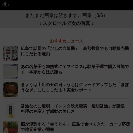
供）
まだまだ画像は続きます。画像（3/6）
↓ スクロールで次の写真 ↓
おすすめニュース
広島で話題の「だしの自販機」 高額投資でも自動販売機
にこだわる理由
あの名菓子も加熱式に？マイコスは駄菓子屋で購入可能で
す 本家からは抗議も
きょうは土用の丑の日…うちはグレードアップした「ほぼ
うなぎ」にしましたよ！実食レポート
醤油なのに透明…インスタ映え確実「透明醤油」が話題
料理の色変えず感動の美しさ
脳が混乱する「赤うどん」 広島で食べてきた カープ応援
で地元企業が開発