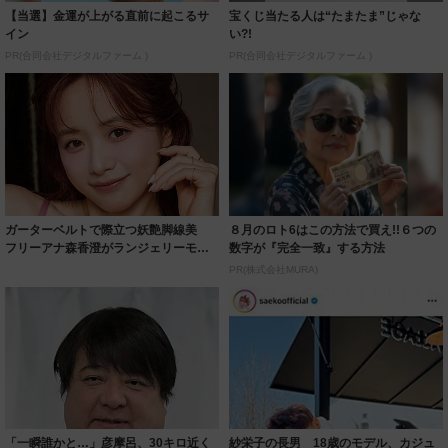
【当選】金運が上がる直前に起こるサ
宝くじ当たる人は“たまたま”じゃな
イン
い?!
PR(合同会社デジタルファーム )
PR(合同会社デジタルファーム )
ガーターベルトで際立つ妖艶脚線美
８月のロト6はこの方法で買え!!６つの
フリーアナ森香澄がランジェリーモデ
数字が『完全一致』する方法
ルに ｢PE...
PR(株式会社MURA)
「一瞬誰かと…」彦摩呂、30キロ近く
紗栄子の長男 18歳のモデル、カジュ