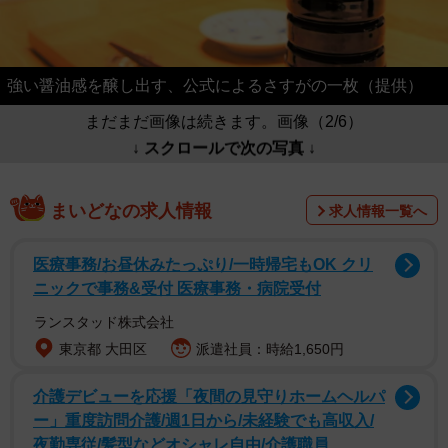
強い醤油感を醸し出す、公式によるさすがの一枚（提供）
まだまだ画像は続きます。画像（2/6）
↓ スクロールで次の写真 ↓
まいどなの求人情報
求人情報一覧へ
医療事務/お昼休みたっぷり/一時帰宅もOK クリ
ニックで事務&受付 医療事務・病院受付
ランスタッド株式会社
東京都 大田区
派遣社員：時給1,650円
介護デビューを応援「夜間の見守りホームヘルパ
ー」重度訪問介護/週1日から/未経験でも高収入/
夜勤専従/髪型などオシャレ自由/介護職員