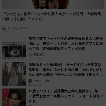
「ウソだろ」体重130kgの女性芸人オダウエダ植田 大学時代
のほっそり姿に「マジで」
まいどなメディア
2026.08.08
熊本地震でペット同伴の避難を諦める人に胸を
痛め… 被災ペットの受け入れ先をアプリに表
示する「動物避難所マップ」が始動
平藤 清刀
2026.08.08
原則ゆるっと週3勤務 カード支払い日直前は
鬼出勤 借金に追われる風俗嬢 それでも足り
ない場合は朝までガールズバー副業【現役キャ
ストに取材】
たかなし 亜妖
2026.08.08
19歳でハライチ岩井勇気と年の差婚から3年、
22歳元おはガール髪バッサリ「ショート似合い
すぎ」