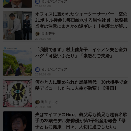
まいどなメディア
2026.08.08
オフィスに置かれたウォーターサーバー 空の
2Lボトル持参し毎日給水する男性社員→総務担
当者の注意にまさかの逆ギレ！【弁護士が解
説】
長澤 芳子
2026.08.08
「我慢できず」村上佳菜子、イケメン夫と全力
ハグ「可愛いふたり」「素敵なご夫婦」
まいどなメディア
2026.08.08
何かと人に舐められた黒髪時代 30代後半で金
髪デビューしたら…人生が激変！【漫画】
海川 まこと
2026.08.08
夫はマイファスHiro、義父母も義兄も超有名歌
手の28歳モデル兼俳優が第1子出産を報告「母
子ともに健康…日々、大切に過ごしたい」