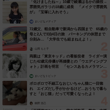
「化けましたね～」10歳で綾瀬はるかの娘役→
雰囲気ガラリの18歳に成長 「メイクで雰囲気
が」「宝塚に入れそう」
まいどなメディア
72歳父、軽自動車で新潟から四国まで 65歳の
母と2人で3泊4日の旅 パーキングの休憩まで
分刻み… 「大学生でも組まねえよ！」
山岡 もと子
両親は「東京キッド」の看板役者 ライダー演
じた42歳元俳優が再婚妻との「ウエディングフ
ォト」計画を明言 「センスあるカメラマン求
む」
まいどなトピック
ボロボロで不細工なおじいちゃん猫に一目惚
れ エイズだし手がかかるけど…おうちで暮ら
すと「おじ猫」だって可愛くなったよ！
鶴野 浩己