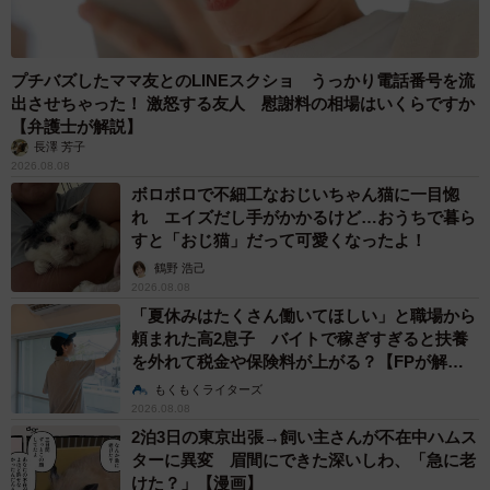
プチバズしたママ友とのLINEスクショ うっかり電話番号を流
出させちゃった！ 激怒する友人 慰謝料の相場はいくらですか
【弁護士が解説】
長澤 芳子
2026.08.08
ボロボロで不細工なおじいちゃん猫に一目惚
れ エイズだし手がかかるけど…おうちで暮ら
すと「おじ猫」だって可愛くなったよ！
鶴野 浩己
2026.08.08
「夏休みはたくさん働いてほしい」と職場から
頼まれた高2息子 バイトで稼ぎすぎると扶養
を外れて税金や保険料が上がる？【FPが解
説】
もくもくライターズ
2026.08.08
2泊3日の東京出張→飼い主さんが不在中ハムス
ターに異変 眉間にできた深いしわ、「急に老
けた？」【漫画】