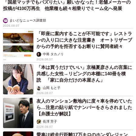
「国産マッチでもバズりたい」願いかなった！老舗メーカーの
投稿が4100万再生 他業種も続々相乗りでミーム化へ発展
まいどなニュース調査部
2026.08.07
「即座に案内することが不可能です」レストラ
ンの入り口に大きな注意書き オートリザーブ
からの予約を拒否するお断りに賛同者続々
中将 タカノリ
2026.08.07
「本は買うだけでいい」京極夏彦さんの言葉に
共感した女性→リビングの本棚に140冊を積
読 「家に自分だけの本屋さん」
山岡 もと子
2026.08.07
友人のマンション敷地内に度々車を停めていた
ら…注意の貼り紙でナンバーをさらされました
【弁護士が解説】
長澤 芳子
2026.08.07
愛車は総走行距離17万キロのホンダレジェン