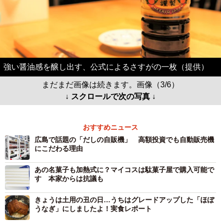
強い醤油感を醸し出す、公式によるさすがの一枚（提供）
まだまだ画像は続きます。画像（3/6）
↓ スクロールで次の写真 ↓
おすすめニュース
広島で話題の「だしの自販機」 高額投資でも自動販売機
にこだわる理由
あの名菓子も加熱式に？マイコスは駄菓子屋で購入可能で
す 本家からは抗議も
きょうは土用の丑の日…うちはグレードアップした「ほぼ
うなぎ」にしましたよ！実食レポート