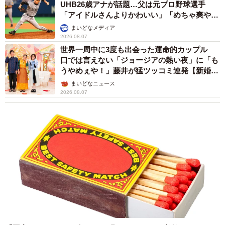
UHB26歳アナが話題…父は元プロ野球選手
「アイドルさんよりかわいい」「めちゃ爽や
か」
まいどなメディア
2026.08.07
世界一周中に3度も出会った運命的カップル
口では言えない「ジョージアの熱い夜」に「も
うやめぇや！」藤井が猛ツッコミ連発【新婚さ
ん】
まいどなニュース
2026.08.07