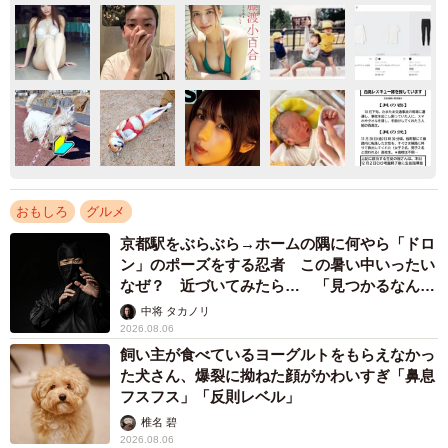
おもしろ
グルメ
京都駅をぶらぶら→ホームの隅に何やら「ドロ
ン」のポーズをする忍者 この暑い中いったい
なぜ？ 近づいてみたら… 「見つかるなんて
未熟」
中将 タカノリ
2026.08.06
飼い主が食べているヨーグルトをもらえなかっ
た犬さん、爆裂に拗ねた顔がかわいすぎ「鼻息
フスフス」「反則レベル」
椎名 碧
2026.08.06