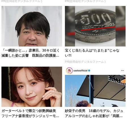
PR(合同会社デジタルファーム )
PR(合同会社デジタルファーム )
「一瞬誰かと…」彦摩呂、30キロ近く
宝くじ当たる人は“たまたま”じゃな
減量した姿に反響 既製品の防護服が
い?!
着られると...
PR(合同会社デジタルファーム )
ガーターベルトで際立つ妖艶脚線美
紗栄子の長男 18歳のモデル、カジュ
フリーアナ森香澄がランジェリーモデ
アルコーデのおしゃれ近影が「両親の
ルに ｢PE...
いいとこ取...