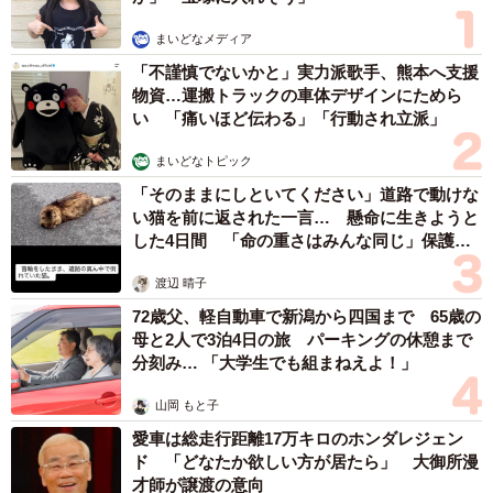
まいどなメディア
「不謹慎でないかと」実力派歌手、熊本へ支援
物資…運搬トラックの車体デザインにためら
い 「痛いほど伝わる」「行動され立派」
まいどなトピック
「そのままにしといてください」道路で動けな
い猫を前に返された一言… 懸命に生きようと
した4日間 「命の重さはみんな同じ」保護団
体代表の訴え
渡辺 晴子
72歳父、軽自動車で新潟から四国まで 65歳の
母と2人で3泊4日の旅 パーキングの休憩まで
分刻み… 「大学生でも組まねえよ！」
山岡 もと子
愛車は総走行距離17万キロのホンダレジェン
ド 「どなたか欲しい方が居たら」 大御所漫
才師が譲渡の意向