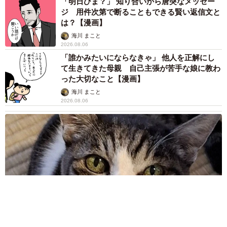
「明日ひま？」 知り合いから唐突なメッセー
ジ 用件次第で断ることもできる賢い返信文と
は？【漫画】
海川 まこと
2026.08.06
「誰かみたいにならなきゃ」 他人を正解にし
て生きてきた母親 自己主張が苦手な娘に教わ
った大切なこと【漫画】
海川 まこと
2026.08.06