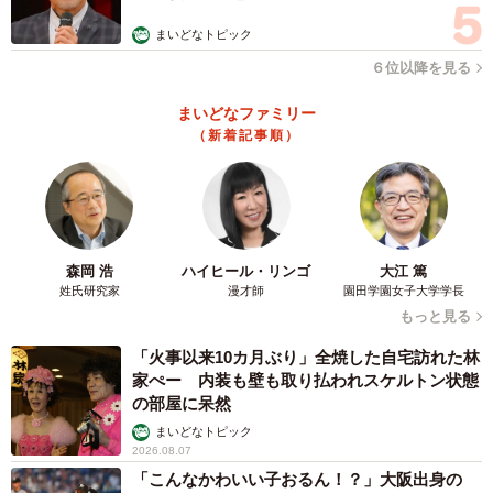
まいどなトピック
６位以降を見る
まいどなファミリー
（新着記事順）
森岡 浩
ハイヒール・リンゴ
大江 篤
姓氏研究家
漫才師
園田学園女子大学学長
もっと見る
「火事以来10カ月ぶり」全焼した自宅訪れた林
家ぺー 内装も壁も取り払われスケルトン状態
の部屋に呆然
まいどなトピック
2026.08.07
「こんなかわいい子おるん！？」大阪出身の