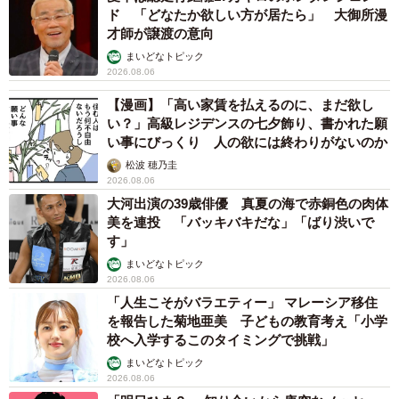
ド 「どなたか欲しい方が居たら」 大御所漫
才師が譲渡の意向
まいどなトピック
2026.08.06
【漫画】「高い家賃を払えるのに、まだ欲し
い？」高級レジデンスの七夕飾り、書かれた願
い事にびっくり 人の欲には終わりがないのか
松波 穂乃圭
2026.08.06
大河出演の39歳俳優 真夏の海で赤銅色の肉体
美を連投 「バッキバキだな」「ばり渋いで
す」
まいどなトピック
2026.08.06
「人生こそがバラエティー」 マレーシア移住
を報告した菊地亜美 子どもの教育考え「小学
校へ入学するこのタイミングで挑戦」
まいどなトピック
2026.08.06