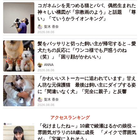
コガネムシを見つめる猫とパパ、偶然生まれた
神々しい構図が「宗教画のよう」と話題 「尊
い」「ていうかライオンキング」
梨木 香奈
2026.08.06
髪をバッサリと切った飼い主が帰宅すると→愛
犬たちの反応に「ワンコ様でも戸惑うのね
（笑）」「困り顔がかわいい」
ANNA
2026.08.06
「かわいいストーカーに追われています」甘え
ん坊な元保護猫 最後は飼い主にダイブする姿
に「間違いなく犬」「完全に親子」と反響
梨木 香奈
2026.08.06
アクセスランキング
「化けましたね～」10歳で綾瀬はるかの娘役→
雰囲気ガラリの18歳に成長 「メイクで雰囲気
が」「宝塚に入れそう」