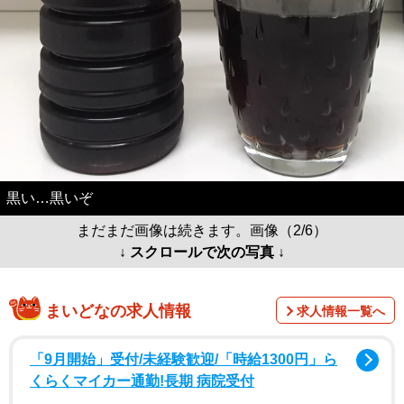
黒い…黒いぞ
まだまだ画像は続きます。画像（2/6）
↓ スクロールで次の写真 ↓
まいどなの求人情報
求人情報一覧へ
「9月開始」受付/未経験歓迎/「時給1300円」ら
くらくマイカー通勤!長期 病院受付